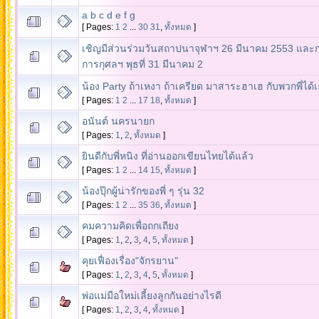
a b c d e f g
[ Pages:
1
2
...
30
31
,
ทั้งหมด
]
เชิญมีส่วนร่วมวันสถาปนาจุฬาฯ 26 มีนาคม 2553 และ
การกุศลฯ พุธที่ 31 มีนาคม 2
น้อง Party ถ้าเหงา ถ้าเครียด มาสาระฮาเฮ กับพวกพี่ได้
[ Pages:
1
2
...
17
18
,
ทั้งหมด
]
อนันต์ นครนายก
[ Pages:
1
,
2
,
ทั้งหมด
]
ยินดีกับพี่หนิง ที่อ่านออกเขียนไทยได้แล้ว
[ Pages:
1
2
...
14
15
,
ทั้งหมด
]
น้องปุ๊กผู้น่ารักของพี่ ๆ รุ่น 32
[ Pages:
1
2
...
35
36
,
ทั้งหมด
]
คมความคิดเพื่อถกเถียง
[ Pages:
1
,
2
,
3
,
4
,
5
,
ทั้งหมด
]
คุยเฟื่องเรื่อง"จักรยาน"
[ Pages:
1
,
2
,
3
,
4
,
5
,
ทั้งหมด
]
พ่อแม่มือใหม่เลี้ยงลูกกันอย่างไรดี
[ Pages:
1
,
2
,
3
,
4
,
ทั้งหมด
]