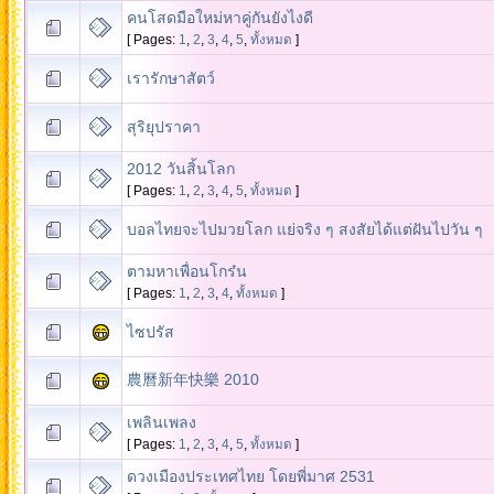
คนโสดมือใหม่หาคู่กันยังไงดี
[ Pages:
1
,
2
,
3
,
4
,
5
,
ทั้งหมด
]
เรารักษาสัตว์
สุริยุปราคา
2012 วันสิ้นโลก
[ Pages:
1
,
2
,
3
,
4
,
5
,
ทั้งหมด
]
บอลไทยจะไปมวยโลก แย่จริง ๆ สงสัยได้แต่ฝันไปวัน ๆ
ตามหาเพื่อนโกร๋น
[ Pages:
1
,
2
,
3
,
4
,
ทั้งหมด
]
ไซปรัส
農曆新年快樂 2010
เพลินเพลง
[ Pages:
1
,
2
,
3
,
4
,
5
,
ทั้งหมด
]
ดวงเมืองประเทศไทย โดยพี่มาศ 2531