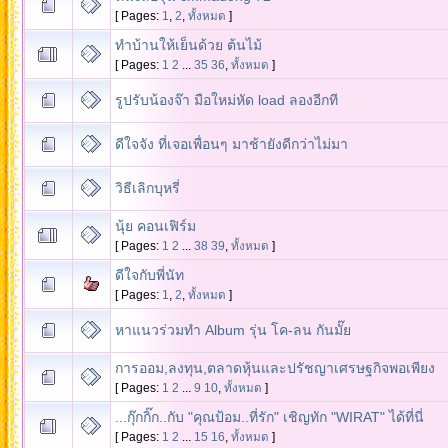
[ Pages:
1
,
2
,
ทั้งหมด
]
ทำบ้านให้เย็นด้วย ต้นไม้
[ Pages:
1
2
...
35
36
,
ทั้งหมด
]
รูปรับน้องจ๊า มือใหม่หัด load ลองอีกที
ดีใจจัง ที่เจอเพื่อนๆ มาช้ายังดีกว่าไม่มา
วิธีเลิกบุหรี่
นุ้ย คอนเฟิร์ม
[ Pages:
1
2
...
38
39
,
ทั้งหมด
]
ดีใจกับพี่นัท
[ Pages:
1
,
2
,
ทั้งหมด
]
หาแนวร่วมทำ Album รุ่น โค-ลน กันมั๊ย
การออม,ลงทุน,ตลาดหุ้นและปรัชญาเศรษฐกิจพอเพียง
[ Pages:
1
2
...
9
10
,
ทั้งหมด
]
...กุ๊กกิ๊ก..กับ "คุณป้อม..ที่รัก" เชิญทัก "WIRAT" ได้ที่นี่
[ Pages:
1
2
...
15
16
,
ทั้งหมด
]