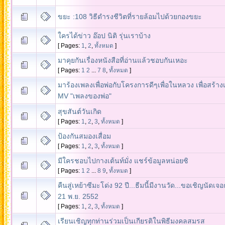
ขยะ :108 วิธีดำรงชีวิตที่รายล้อมไปด้วยกองขยะ
ใครได้ข่าว อ๊อป นิติ รุ่นเราบ้าง
[ Pages:
1
,
2
,
ทั้งหมด
]
มาคุยกันเรื่องหนังสือที่อ่านแล้วชอบกันเหอะ
[ Pages:
1
2
...
7
8
,
ทั้งหมด
]
มาร้องเพลงเพื่อพ่อกับโครงการดีๆเพื่อในหลวง เพื่อสร้าง
MV "เพลงของพ่อ"
สุขสันต์วันเกิด
[ Pages:
1
,
2
,
3
,
ทั้งหมด
]
ป้องกันสมองเสื่อม
[ Pages:
1
,
2
,
3
,
ทั้งหมด
]
มีใครชอบไปกางเต้นท์มั่ง แชร์ข้อมูลหน่อยซิ
[ Pages:
1
2
...
8
9
,
ทั้งหมด
]
คืนสู่เหย้าซีมะโด่ง 92 ปี...ธีมนี้มีงานวัด...ขอเชิญนัดเจ
21 พ.ย. 2552
[ Pages:
1
,
2
,
3
,
ทั้งหมด
]
เรียนเชิญทุกท่านร่วมเป็นเกียรติในพิธีมงคลสมรส