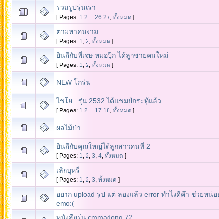
รวมรูปรุ่นเรา
[ Pages:
1
2
...
26
27
,
ทั้งหมด
]
ตามหาคนงาม
[ Pages:
1
,
2
,
ทั้งหมด
]
ยินดีกับพี่เจษ หมอปุ๊ก ได้ลูกชายคนใหม่
[ Pages:
1
,
2
,
ทั้งหมด
]
NEW โกร๋น
ไชโย...รุ่น 2532 ได้แชมป์กระทู้แล้ว
[ Pages:
1
2
...
17
18
,
ทั้งหมด
]
ผลไม้ป่า
ยินดีกับคุณใหญ่ได้ลูกสาวคนที่ 2
[ Pages:
1
,
2
,
3
,
4
,
ทั้งหมด
]
เลิกบุหรี่
[ Pages:
1
,
2
,
3
,
ทั้งหมด
]
อยาก upload รูป แต่ ลองแล้ว error ทำไงดีค๊า ช่วยหน่อ
emo:(
หนังสือรุ่น cmmadong 72