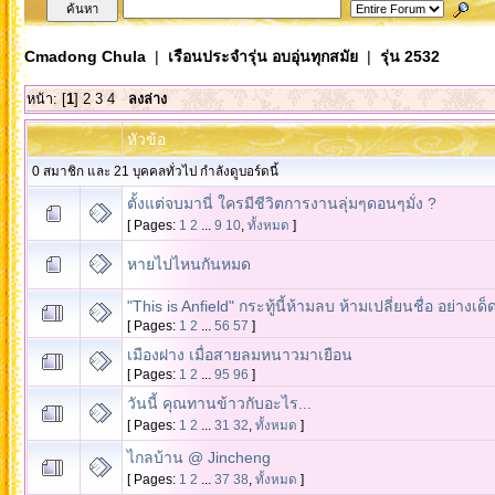
Cmadong Chula
|
เรือนประจำรุ่น อบอุ่นทุกสมัย
|
รุ่น 2532
หน้า: [
1
]
2
3
4
ลงล่าง
หัวข้อ
0 สมาชิก และ 21 บุคคลทั่วไป กำลังดูบอร์ดนี้
ตั้งแต่จบมานี่ ใครมีชีวิตการงานลุ่มๆดอนๆมั่ง ?
[ Pages:
1
2
...
9
10
,
ทั้งหมด
]
หายไปไหนกันหมด
"This is Anfield" กระทู้นี้ห้ามลบ ห้ามเปลี่ยนชื่อ อย่างเด
[ Pages:
1
2
...
56
57
]
เมืองฝาง เมื่อสายลมหนาวมาเยือน
[ Pages:
1
2
...
95
96
]
วันนี้ คุณทานข้าวกับอะไร...
[ Pages:
1
2
...
31
32
,
ทั้งหมด
]
ไกลบ้าน @ Jincheng
[ Pages:
1
2
...
37
38
,
ทั้งหมด
]