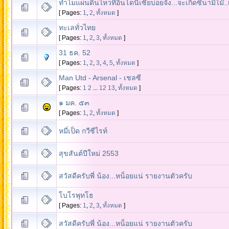
ทำไมแผ่นดินไหวที่อินโดนีเซียบ่อยจัง...จะเกิดซึนามิไม๊..เ
[ Pages:
1
,
2
,
ทั้งหมด
]
ทะเลทั่วไทย
[ Pages:
1
,
2
,
3
,
ทั้งหมด
]
31 ธค. 52
[ Pages:
1
,
2
,
3
,
4
,
5
,
ทั้งหมด
]
Man Utd - Arsenal - เชลซี
[ Pages:
1
2
...
12
13
,
ทั้งหมด
]
๑ มค. ๕๓
[ Pages:
1
,
2
,
ทั้งหมด
]
หมี่เป็ด กวีซีไรท์
สุขสันต์ปีใหม่ 2553
สวัสดีครับพี่ น้อง...หน็อยแน่ รายงานตัวครับ
โบโรพุทโธ
[ Pages:
1
,
2
,
3
,
ทั้งหมด
]
สวัสดีครับพี่ น้อง...หน็อยแน่ รายงานตัวครับ