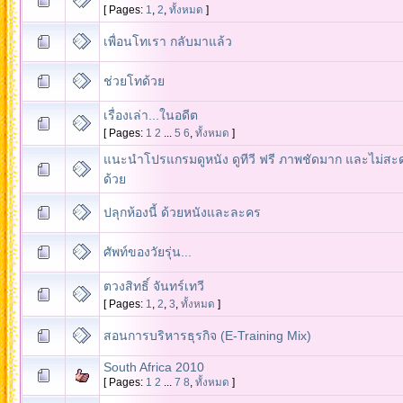
[ Pages:
1
,
2
,
ทั้งหมด
]
เพื่อนโทเรา กลับมาแล้ว
ช่วยโทด้วย
เรื่องเล่า...ในอดีต
[ Pages:
1
2
...
5
6
,
ทั้งหมด
]
แนะนำโปรแกรมดูหนัง ดูทีวี ฟรี ภาพชัดมาก และไม่สะด
ด้วย
ปลุกห้องนี้ ด้วยหนังและละคร
ศัพท์ของวัยรุ่น...
ตวงสิทธิ์ จันทร์เทวี
[ Pages:
1
,
2
,
3
,
ทั้งหมด
]
สอนการบริหารธุรกิจ (E-Training Mix)
South Africa 2010
[ Pages:
1
2
...
7
8
,
ทั้งหมด
]