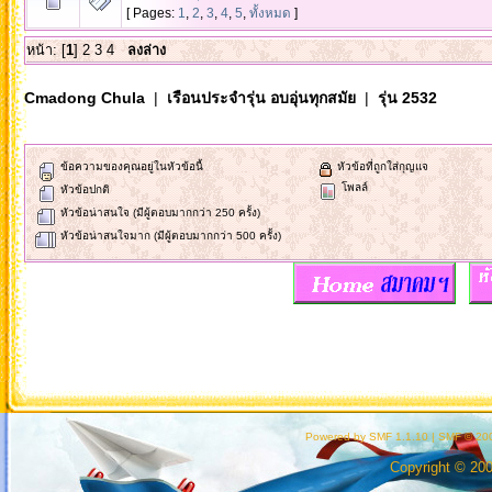
[ Pages:
1
,
2
,
3
,
4
,
5
,
ทั้งหมด
]
หน้า: [
1
]
2
3
4
ลงล่าง
Cmadong Chula
|
เรือนประจำรุ่น อบอุ่นทุกสมัย
|
รุ่น 2532
ข้อความของคุณอยู่ในหัวข้อนี้
หัวข้อที่ถูกใส่กุญแจ
โพลล์
หัวข้อปกติ
หัวข้อน่าสนใจ (มีผู้ตอบมากกว่า 250 ครั้ง)
หัวข้อน่าสนใจมาก (มีผู้ตอบมากกว่า 500 ครั้ง)
Powered by SMF 1.1.10
|
SMF © 200
Copyright © 20