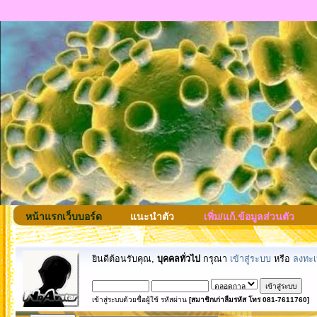
หน้าแรกเว็บบอร์ด
แนะนำตัว
เพิ่ม/แก้.ข้อมูลส่วนตัว
ยินดีต้อนรับคุณ,
บุคคลทั่วไป
กรุณา
เข้าสู่ระบบ
หรือ
ลงทะเ
เข้าสู่ระบบด้วยชื่อผู้ใช้ รหัสผ่าน
[สมาชิกเก่าลืมรหัส โทร 081-7611760]