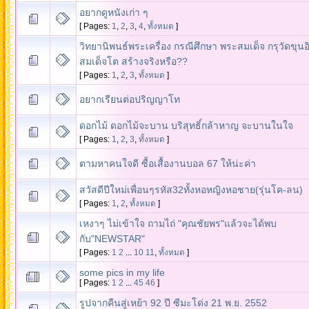
อยากดูหนังเก่า ๆ
[ Pages:
1
,
2
,
3
,
4
,
ทั้งหมด
]
วิทยานิพนธ์พระเครื่อง กรณีศึกษา พระสมเด็จ กรุวัดขุนอ
สมเด็จโต สร้างจริงหรือ??
[ Pages:
1
,
2
,
3
,
ทั้งหมด
]
อยากเรียนต่อปริญญาโท
ดอกไม้ ดอกไม้จะบาน บริสุทธิ์กล้าหาญ จะบานในใจ
[ Pages:
1
,
2
,
3
,
ทั้งหมด
]
ตามหาคนใจดี ซื้อเสื้องานบอล 67 ให้น่ะค่า
สวัสดีปีใหม่เพื่อนๆรหัส32ทั้งหอหญิงหอชาย(รุ่นโค-ลน)
[ Pages:
1
,
2
,
ทั้งหมด
]
เหงาๆ ไม่เข้าใจ ถามไถ่ "คุณชัยพร"แล้วจะได้พบ
กับ"NEWSTAR"
[ Pages:
1
2
...
10
11
,
ทั้งหมด
]
some pics in my life
[ Pages:
1
2
...
45
46
]
รูปจากคืนสู่เหย้า 92 ปี ซีมะโด่ง 21 พ.ย. 2552