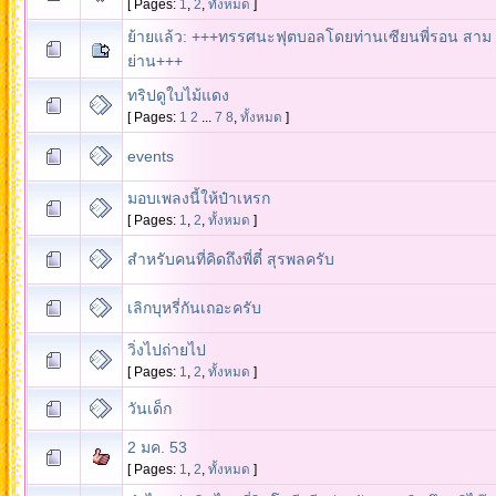
[ Pages:
1
,
2
,
ทั้งหมด
]
ย้ายแล้ว: +++ทรรศนะฟุตบอลโดยท่านเซียนพี่รอน สาม
ย่าน+++
ทริปดูใบไม้แดง
[ Pages:
1
2
...
7
8
,
ทั้งหมด
]
events
มอบเพลงนี้ให้ป๋าเหรก
[ Pages:
1
,
2
,
ทั้งหมด
]
สำหรับคนที่คิดถึงพี่ตี๋ สุรพลครับ
เลิกบุหรี่กันเถอะครับ
วิ่งไปถ่ายไป
[ Pages:
1
,
2
,
ทั้งหมด
]
วันเด็ก
2 มค. 53
[ Pages:
1
,
2
,
ทั้งหมด
]