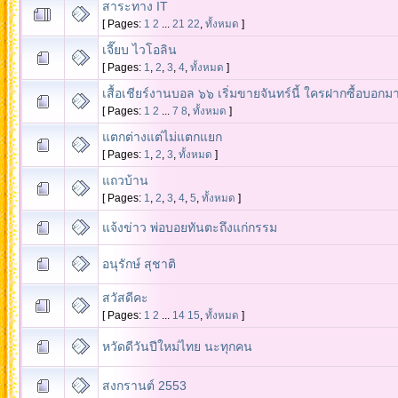
สาระทาง IT
[ Pages:
1
2
...
21
22
,
ทั้งหมด
]
เจี๊ยบ ไวโอลิน
[ Pages:
1
,
2
,
3
,
4
,
ทั้งหมด
]
เสื้อเชียร์งานบอล ๖๖ เริ่มขายจันทร์นี้ ใครฝากซื้อบอกม
[ Pages:
1
2
...
7
8
,
ทั้งหมด
]
แตกต่างแต่ไม่แตกแยก
[ Pages:
1
,
2
,
3
,
ทั้งหมด
]
แถวบ้าน
[ Pages:
1
,
2
,
3
,
4
,
5
,
ทั้งหมด
]
แจ้งข่าว พ่อบอยทันตะถึงแก่กรรม
อนุรักษ์ สุชาติ
สวัสดีคะ
[ Pages:
1
2
...
14
15
,
ทั้งหมด
]
หวัดดีวันปีใหม่ไทย นะทุกคน
สงกรานต์ 2553