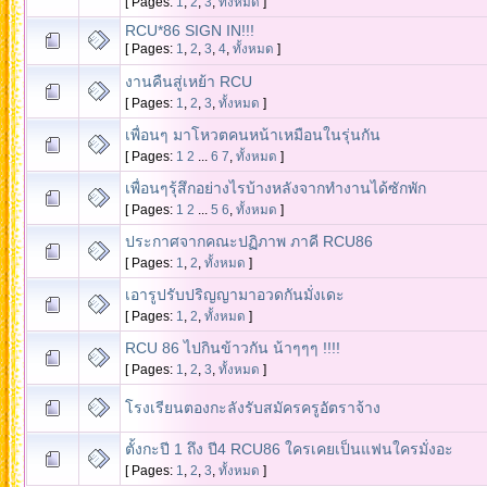
[ Pages:
1
,
2
,
3
,
ทั้งหมด
]
RCU*86 SIGN IN!!!
[ Pages:
1
,
2
,
3
,
4
,
ทั้งหมด
]
งานคืนสู่เหย้า RCU
[ Pages:
1
,
2
,
3
,
ทั้งหมด
]
เพื่อนๆ มาโหวตคนหน้าเหมือนในรุ่นกัน
[ Pages:
1
2
...
6
7
,
ทั้งหมด
]
เพื่อนๆรุ้สึกอย่างไรบ้างหลังจากทำงานได้ซักพัก
[ Pages:
1
2
...
5
6
,
ทั้งหมด
]
ประกาศจากคณะปฏิภาพ ภาคี RCU86
[ Pages:
1
,
2
,
ทั้งหมด
]
เอารูปรับปริญญามาอวดกันมั่งเดะ
[ Pages:
1
,
2
,
ทั้งหมด
]
RCU 86 ไปกินข้าวกัน น้าๆๆๆ !!!!
[ Pages:
1
,
2
,
3
,
ทั้งหมด
]
โรงเรียนตองกะลังรับสมัครครูอัตราจ้าง
ตั้งกะปี 1 ถึง ปี4 RCU86 ใครเคยเป็นแฟนใครมั่งอะ
[ Pages:
1
,
2
,
3
,
ทั้งหมด
]