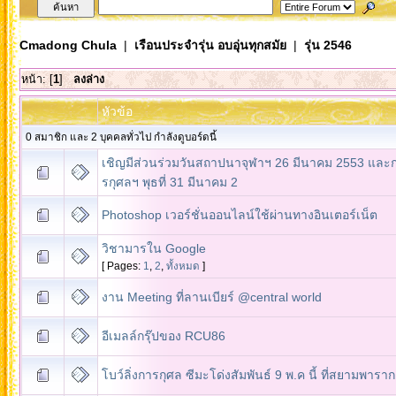
Cmadong Chula
|
เรือนประจำรุ่น อบอุ่นทุกสมัย
|
รุ่น 2546
หน้า: [
1
]
ลงล่าง
หัวข้อ
0 สมาชิก และ 2 บุคคลทั่วไป กำลังดูบอร์ดนี้
เชิญมีส่วนร่วมวันสถาปนาจุฬาฯ 26 มีนาคม 2553 และ
รกุศลฯ พุธที่ 31 มีนาคม 2
Photoshop เวอร์ชั่นออนไลน์ใช้ผ่านทางอินเตอร์เน็ต
วิชามารใน Google
[ Pages:
1
,
2
,
ทั้งหมด
]
งาน Meeting ที่ลานเบียร์ @central world
อีเมลล์กรุ๊ปของ RCU86
โบว์ลิ่งการกุศล ซีมะโด่งสัมพันธ์ 9 พ.ค นี้ ที่สยามพารา