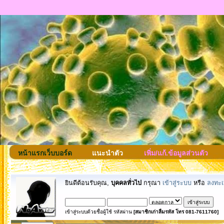
หน้าแรกเว็บบอร์ด
แนะนำตัว
เพิ่ม/แก้.ข้อมูลส่วนตัว
ยินดีต้อนรับคุณ,
บุคคลทั่วไป
กรุณา
เข้าสู่ระบบ
หรือ
ลงทะเ
เข้าสู่ระบบด้วยชื่อผู้ใช้ รหัสผ่าน
[สมาชิกเก่าลืมรหัส โทร 081-7611760]