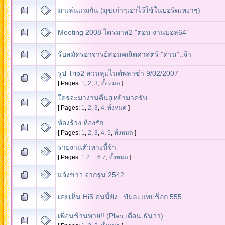
มาเล่นเกมกัน (มุขเก่าๆเอาไว้ใช้ในบอร์ดเหงาๆ)
Meeting 2008 ไตรมาส2 "ตอน งานบอล64"
รับสมัครอาจารย์สอนคณิตศาสตร์ "ด่วน"..จ้า
รูป Trip2 สวนลุมไนต์พลาซ่า 9/02/2007
[ Pages:
1
,
2
,
3
,
ทั้งหมด
]
ใครจะมางานคืนสู่หย้ามาครับ
[ Pages:
1
,
2
,
3
,
4
,
ทั้งหมด
]
ห้องร้าง ห้องรัก
[ Pages:
1
,
2
,
3
,
4
,
5
,
ทั้งหมด
]
รายงานตัวทางนี้จ้า
[ Pages:
1
2
...
6
7
,
ทั้งหมด
]
แจ้งข่าว จากรุ่น 2542....
เคยเห็น Hi5 คนนี้ยัง...ป๋มละแทบช็อก 555
เพิ่อนช้านหาย!! (Plan เดือน ธันวา)