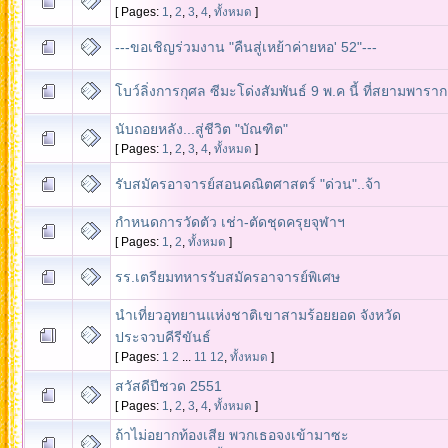
[ Pages:
1
,
2
,
3
,
4
,
ทั้งหมด
]
---ขอเชิญร่วมงาน "คืนสู่เหย้าค่ายหอ' 52"---
โบว์ลิ่งการกุศล ซีมะโด่งสัมพันธ์ 9 พ.ค นี้ ที่สยามพารา
นับถอยหลัง...สู่ชีวิต "บัณฑิต"
[ Pages:
1
,
2
,
3
,
4
,
ทั้งหมด
]
รับสมัครอาจารย์สอนคณิตศาสตร์ "ด่วน"..จ้า
กำหนดการวัดตัว เช่า-ตัดชุดครุยจุฬาฯ
[ Pages:
1
,
2
,
ทั้งหมด
]
รร.เตรียมทหารรับสมัครอาจารย์พิเศษ
นำเที่ยวอุทยานแห่งชาติเขาสามร้อยยอด จังหวัด
ประจวบคีรีขันธ์
[ Pages:
1
2
...
11
12
,
ทั้งหมด
]
สวัสดีปีชวด 2551
[ Pages:
1
,
2
,
3
,
4
,
ทั้งหมด
]
ถ้าไม่อยากท้องเสีย พวกเธอจงเข้ามาซะ