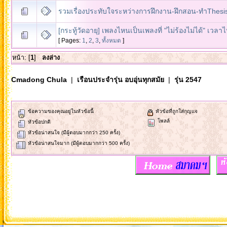
รวมเรื่องประทับใจระหว่างการฝึกงาน-ฝึกสอน-ทำThesi
[กระทู้วัดอายุ] เพลงไหนเป็นเพลงที่ "ไม่ร้องไม่ได้" เวลา
[ Pages:
1
,
2
,
3
,
ทั้งหมด
]
หน้า: [
1
]
ลงล่าง
Cmadong Chula
|
เรือนประจำรุ่น อบอุ่นทุกสมัย
|
รุ่น 2547
ข้อความของคุณอยู่ในหัวข้อนี้
หัวข้อที่ถูกใส่กุญแจ
โพลล์
หัวข้อปกติ
หัวข้อน่าสนใจ (มีผู้ตอบมากกว่า 250 ครั้ง)
หัวข้อน่าสนใจมาก (มีผู้ตอบมากกว่า 500 ครั้ง)