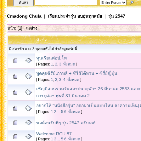
Cmadong Chula
|
เรือนประจำรุ่น อบอุ่นทุกสมัย
|
รุ่น 2547
หน้า: [
1
]
ลงล่าง
หัวข้อ
0 สมาชิก และ 3 บุคคลทั่วไป กำลังดูบอร์ดนี้
ทุนเรียนต่อป.โท
[ Pages:
1
,
2
,
3
,
ทั้งหมด
]
พูดคุยซีรีย์เกาหลี + ซีรี่ย์ไต้หวัน + ซีรี่ย์ญี่ปุ่น
[ Pages:
1
,
2
,
3
,
4
,
ทั้งหมด
]
เชิญมีส่วนร่วมวันสถาปนาจุฬาฯ 26 มีนาคม 2553 และ
การกุศลฯ พุธที่ 31 มีนาคม 2
อยากให้ "หนังสือรุ่น" ออกมาเป็นแบบไหน ลงความเห็น(ด
[ Pages:
1
2
...
5
6
,
ทั้งหมด
]
ขอต้อนรับพี่ๆ รุ่น 2547 ครับผม!!
Welcome RCU 87
[ Pages:
1
2
...
5
6
,
ทั้งหมด
]