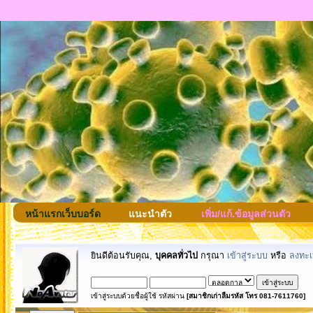
หน้าแรกเว็บบอร์ด
แนะนำตัว
เพิ่ม/แก้.ข้อมูลส่วนตัว
ยินดีต้อนรับคุณ,
บุคคลทั่วไป
กรุณา
เข้าสู่ระบบ
หรือ
ลงทะเ
เข้าสู่ระบบด้วยชื่อผู้ใช้ รหัสผ่าน
[สมาชิกเก่าลืมรหัส โทร 081-7611760]