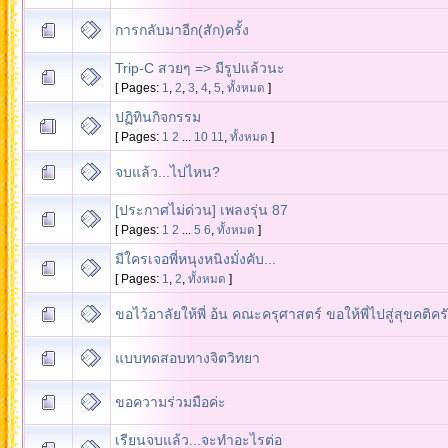
การกลับมาอีก(สัก)ครั้ง
Trip-C สวยๆ => มีรูปแล้วนะ
[ Pages:
1
,
2
,
3
,
4
,
5
,
ทั้งหมด
]
ปฏิทินกิจกรรม
[ Pages:
1
2
...
10
11
,
ทั้งหมด
]
จบแล้ว...ไปไหน?
[ประกาศไม่ด่วน] เพลงรุ่น 87
[ Pages:
1
2
...
5
6
,
ทั้งหมด
]
มีใครเจอพี่หนุงหนิงมั่งคับ...
[ Pages:
1
,
2
,
ทั้งหมด
]
ขอไว้อาลัยให้พี่ อ้น คณะครุศาสตร์ ขอให้พี่ไปสู่สุขคติคร
แบบทดสอบทางจิตวิทยา
ขอความร่วมมือค่ะ
เรียนจบแล้ว...จะทำอะไรต่อ