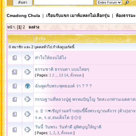
Cmadong Chula
|
เรือนรับแขก เมาท์แหลกไม่เลือกรุ่น
|
ห้องธรรมะ..
หน้า: [
1
]
2
ลงล่าง
หัวข้อ
0 สมาชิก และ 2 บุคคลทั่วไป กำลังดูบอร์ดนี้
ทำใจให้สงบได้ไง
ธรรมชาติ ธรรมดา แบบไทยๆ
[ Pages:
1
2
...
13
14
,
ทั้งหมด
]
ฉันพูดกับพระพุทธองค์ ว่า ? ? ?
กรรมฐานที่หลวงปู่ดู่ พรหมปัญโญ วัดสะแกท่านเมตตา
☼ ۩ ☆♥เชิญร่วมสร้างหุ่นขี้ผึ้งพระญาณสังวร (ด้วง)อาจ
ร.๓, ร.๔,สมเด็จโต ۩۞۩
วันนี้ วันพระ วันทำดี อุทิศบุญให้ญาติ
[ Pages:
1
,
2
,
3
,
ทั้งหมด
]