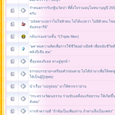
กำหนดการรับกฐินวัดป่า ที่ตั้งใจร่วมอนุโมทนาบุญปี 2553
ครับ
"อนัตตาแปลว่าไม่ใช่ตัวตน ไม่ได้แปลว่า ไม่มีตัวตน ไช
จันทรอารีย์"
กลั่นกรองสามชั้น ?(Triple filter)
"๑๙ คมความคิดเพื่อการใช้ชีวิตอย่างมีสติ เพื่อขยับชีวิตด
พลังปีเสือ ๕๓"
ชี้ลุ่มหลงกิเลส ทางสู่ทุกข์ !
ธรรมบรรยาย+เตรียมตัวก่อนตาย ไม่ได้นำมาเพื่อให้หดหู่ 
ให้เป็นผู้รู้(พุทธ)
นำเรื่อง "แม่กูสอน" มาให้พวกเราอ่าน
"กระทรวงวัฒนธรรม ร่วมขับเคลื่อนจริยธรรม ให้เกิดขึ้
สังคม"
การทำความดี "ถ้าท้อเป็นเพียงถ่าน ถ้าผ่านจึงเป็นเพชร"