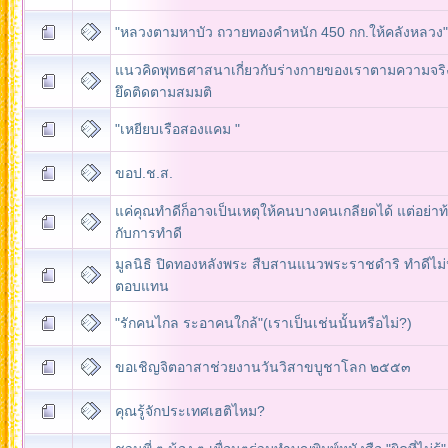
"หลวงตามหาบัว ถวายทองคำหนัก 450 กก.ให้คลังหลวง"
แนวคิดพุทธศาสนาเกี่ยวกับร่างกายของเราตามความจริง
ยึดติดตามสมมติ
"เหยียบเรือสองแคม "
ขอป.ช.ส.
แค่คุณทำดีก็อาจเป็นเหตุให้คนบางคนเกลียดได้ แต่อย่าท
กับการทำดี
มูลนิธิ ปิดทองหลังพระ สืบสานแนวพระราชดำริ ทำดีไม่หว
ตอบแทน
"รักคนไกล ระอาคนใกล้"(เราเป็นเช่นนั้นหรือไม่?)
ขอเชิญจิตอาสาช่วยงานวันวิสาขบูชาโลก ๒๕๕๓
คุณรู้จักประเทศเฮติไหม?