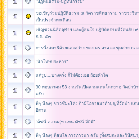
"ปฏิทินธรรม-ปฏิทินกรรม"
ขอเชิญร่วมปฏิบัติธรรม ณ วัดราชสิทธาราม ราชวรวิหา
เป็นประจำทุกเดือน
เชิญชวนนิสิตจุฬาฯ และผู้สนใจ ปฏิบัติธรรมที่วัดพลับ 
ก.ค. ๕๓
การนั่งสมาธิด้วยแสงสว่าง ของ ดร.อาจ อง ชุมสาย ณ อ
"นักโทษประหาร"
30 พฤษภาคม 53 งานวันเปิดสามแดนโลกธาตุ วัดป่าบ้
ครับ
พี่ๆ น้องๆ ชาวซีมะโค่ง ถ้ามีโอกาสมาทำบุญที่วัดป่า แถ
อีสาน
"ด้ชนี ความสุข แทน ดัชนี จีดีพี"
พี่ๆ น้องๆ ที่สนใจ การภาวนา ครับ (ทั้งสมถะและวิปัสนา