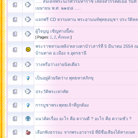
..... สมเด็จพระนเรศวรมหาราช เสด็จสวรรคตเมื่อ วันที่
เมษายน พ.ศ. ๒๑๔๘ .....
แจกฟรี CD ธรรมทาน พระอานนท์พุทธอนุชา ประวัติหลวง
ผู้ใจบุญ เชิญทางนี้ค่ะ
[ Pages:
1
,
2
,
ทั้งหมด
]
พระราชทานเพลิง'หลวงตาบัว'เสาร์ที่ 5 มีนาคม 2554 ณ.
บ้านตาด อ.เมือง จ.อุดรธานี
วางหรือว่างง่ายนิดเดียว
เป็นอยู่ด้วยจิตว่าง พุทธทาสภิกขุ
แนวคิดเรื่อง อะไร คือ ความดี ? อะไร คือ ความชั่ว ?
เลือกฟังธรรมะ จากพระอาจารย์ ที่มีชื่อเสียงได้ทางเนต