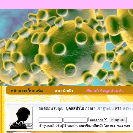
หน้าแรกเว็บบอร์ด
แนะนำตัว
เพิ่ม/แก้.ข้อมูลส่วนตัว
ยินดีต้อนรับคุณ,
บุคคลทั่วไป
กรุณา
เข้าสู่ระบบ
หรือ
ลงทะเ
เข้าสู่ระบบด้วยชื่อผู้ใช้ รหัสผ่าน
[สมาชิกเก่าลืมรหัส โทร 081-7611760]