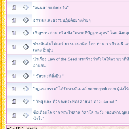
"ถนนสายแสงตะวัน"
ธรรมะและธรรมปฏิบัติอย่างง่ายๆ
เชิญชวน อ่าน หรือ ฟัง "มหาสติปัฏฐานสูตร" โดย ดังต
ช่างมันฉันไม่แคร์ ธรรมะน่าคิด โดย ท่าน ว.วชิรเมธี แล
เพลง อิ่มอุ่น
นำเรื่อง Law of the Seed มาสร้างกำลังใจให้พวกเราที่ท
อ่านกัน
" ชัยชนะที่ยั่งยืน "
"กฏแห่งกรรม" ได้รับทางอีเมลล์ narongsak.com ผู้ส่งให้
" วิทยุ และ ทีวีช่องพระพุทธศาสนา ทางinternet "
ข้อเตือนใจ จาก พระไพศาล วิศาโล ระวัง "ชอบทำบุญแต่
น้ำใจ"
หน้า: [
1
]
2
ลงล่าง