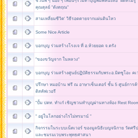
ชวนพี่ ๆ น้อง ๆ เพื่อนๆร่วมทำบุญพิมพ์หนังสือ "ผิดที่ไม่รู้
คุณตุลย์ "ดังตฤณ"
สามเหลี่ยมชีวิต' วิธีรอดตายจากแผ่นดินไหว
Some Nice Article
บอกบุญ ร่วมสร้างโรงเจ ที่ อ.ห้วยยอด จ.ตรัง
"ของขวัญจาก ในหลวง"
บอกบุญ ร่วมสร้างศูนย์ปฏิบัติธรรมกับพระอ.มิตซูโอะ ค
ปรึกษา หมอบ้าน ฟรี ณ อาษาเซ็นเตอร์ ชั้น 5 ศูนย์การค
ดิสคัฟเวอรี
"ปั้ม ปตท. ทำเก๋ เชิญชวนทำบุญผ่านทางห้อง Rest Roo
" อยู่ในโลกอย่างไรไม่ทรมาน์ "
กิจกรรมในระบบเน็ตเวอร์ ของมูลนิธิเบญจนิกาย วัดศรีป
และชมรมเวบพระพุทธศาสนา