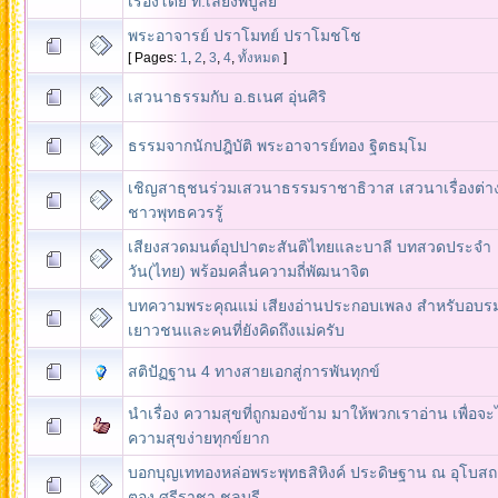
เรื่องโดย ท.เลียงพิบูลย์
พระอาจารย์ ปราโมทย์ ปราโมชโช
[ Pages:
1
,
2
,
3
,
4
,
ทั้งหมด
]
เสวนาธรรมกับ อ.ธเนศ อุ่นศิริ
ธรรมจากนักปฎิบัติ พระอาจารย์ทอง ฐิตธมฺโม
เชิญสาธุชนร่วมเสวนาธรรมราชาธิวาส เสวนาเรื่องต่างๆ
ชาวพุทธควรรู้
เสียงสวดมนต์อุปปาตะสันติไทยและบาลี บทสวดประจำ
วัน(ไทย) พร้อมคลื่นความถี่พัฒนาจิต
บทความพระคุณแม่ เสียงอ่านประกอบเพลง สำหรับอบร
เยาวชนและคนที่ยังคิดถึงแม่ครับ
สติปัฏฐาน 4 ทางสายเอกสู่การพันทุกข์
นำเรื่อง ความสุขที่ถูกมองข้าม มาให้พวกเราอ่าน เพื่อจะไ
ความสุขง่ายทุกข์ยาก
บอกบุญเททองหล่อพระพุทธสิหิงค์ ประดิษฐาน ณ อุโบสถ 
ตอง ศรีราชา ชลบุรี