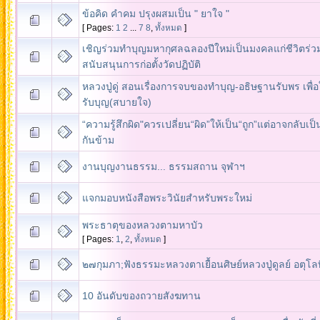
ข้อคิด คำคม ปรุงผสมเป็น " ยาใจ "
[ Pages:
1
2
...
7
8
,
ทั้งหมด
]
เชิญร่วมทำบุญมหากุศลฉลองปีใหม่เป็นมงคลแก่ชีวิตร่ว
สนับสนุนการก่อตั้งวัดปฏิบัติ
หลวงปู่ดู่ สอนเรื่องการจบของทำบุญ-อธิษฐานรับพร เพื่อใ
รับบุญ(สบายใจ)
“ความรู้สึกผิด"ควรเปลี่ยน“ผิด”ให้เป็น“ถูก”แต่อาจกลับเป
กันข้าม
งานบุญงานธรรม... ธรรมสถาน จุฬาฯ
แจกมอบหนังสือพระวินัยสำหรับพระใหม่
พระธาตุของหลวงตามหาบัว
[ Pages:
1
,
2
,
ทั้งหมด
]
๒๗กุมภา;ฟังธรรมะหลวงตาเยื้อนศิษย์หลวงปู่ดูลย์ อตุโลท
10 อันดับของถวายสังฆทาน