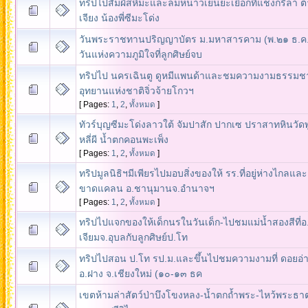
ทริปไปสัมผัสหิมะและลมหนาวเย็นยะเยือกที่แชงกรีล่า ต้าลี
เจียง น้องพี่ซีมะโด่ง
วันพระราชทานปริญญาบัตร ม.มหาสารคาม (พ.๒๑ ธ.ค
วันแห่งความภูมิใจที่ลูกศิษย์จบ
ทริปไป นครเฉินตู ดูหมีแพนด้าและชมความงามธรรมชาต
อุทยานแห่งชาติจิ่วจ้ายโกวฯ
[ Pages:
1
,
2
,
ทั้งหมด
]
ทัวร์บุญซีมะโด่งลาวใต้ จัมปาสัก ปากเซ ปราสาทหินวัดพ
หลี่ผี น้ำตกคอนพะเพ็ง
[ Pages:
1
,
2
,
ทั้งหมด
]
ทริปมูลนิธิฯมีเพียรไปมอบสิ่งของให้ รร.ที่อยู่ห่างไกลและ
ขาดแคลน อ.ชานุมานจ.อำนาจฯ
[ Pages:
1
,
2
,
ทั้งหมด
]
ทริปไปแจกของให้เด็กนรในวันเด็ก-ไปชมแม่น้ำสองสีที่อ
เจียมจ.อุบลกับลูกศิษย์ป.โท
ทริปไปสอน ป.โท รป.ม.และขึ้นไปชมความงามที่ ดอยอ่
อ.ฝาง จ.เชียงใหม่ (๑๐-๑๓ ธค
เขตห้ามล่าสัตว์ป่าบึงโขงหลง-น้ำตกถ้ำพระ-ไหว้พระธาตุท