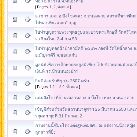
ทอก อ.ศรีวิไล จ.หนองคาย
[ Pages:
1
,
2
,
ทั้งหมด
]
อ.เซกา และ อ.บึงโขงหลง จ.หนองคาย สถานที่ชาวซีมะโ
ไปท่องเที่ยวและทำบุญ
ไปทำบุญถวายพระพุทธรูปและบวชพระภิกษุที่ วัดศรีโสด
จ.เชียงใหม่ 2-4 ก.ค.53
ไปทำบุญทอดผ้าป่าสามัคคี ๒๕๕๓ กองที่ วัดโพธิ์กลาง ต.
อ.มัญจาคีรี จ.ขอนแก่น
มูลนิธิเพื่อการศึกษาตระกูลมีเพียร ไปบริจาคคอมพิวเตอร
เงินที่ รร.บ้านหนองบัวฯ
ยินดีต้อนรับพี่ๆ รุ่น 2507 ครับ
[ Pages:
1
2
...
8
9
,
ทั้งหมด
]
แคมฝั่งโขงที่บ้านเหล่าหลวง อ.บึงโขงหลง จ.หนองคาย
เชิญมีส่วนร่วมวันสถาปนาจุฬาฯ 26 มีนาคม 2553 และ
รกุศลฯ พุธที่ 31 มีนาคม 2
ภาพงานนี้ซีมะโด่งแต่งสูทเต็มยศ...ณ แต่งงานน้องหญิง 
ลูกสาวพี่ปิ้ง