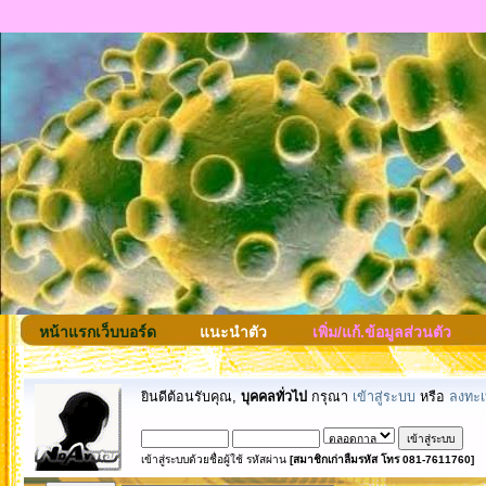
หน้าแรกเว็บบอร์ด
แนะนำตัว
เพิ่ม/แก้.ข้อมูลส่วนตัว
ยินดีต้อนรับคุณ,
บุคคลทั่วไป
กรุณา
เข้าสู่ระบบ
หรือ
ลงทะเ
เข้าสู่ระบบด้วยชื่อผู้ใช้ รหัสผ่าน
[สมาชิกเก่าลืมรหัส โทร 081-7611760]