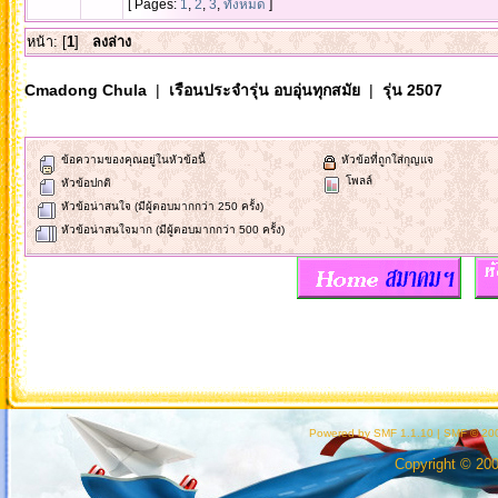
[ Pages:
1
,
2
,
3
,
ทั้งหมด
]
หน้า: [
1
]
ลงล่าง
Cmadong Chula
|
เรือนประจำรุ่น อบอุ่นทุกสมัย
|
รุ่น 2507
ข้อความของคุณอยู่ในหัวข้อนี้
หัวข้อที่ถูกใส่กุญแจ
โพลล์
หัวข้อปกติ
หัวข้อน่าสนใจ (มีผู้ตอบมากกว่า 250 ครั้ง)
หัวข้อน่าสนใจมาก (มีผู้ตอบมากกว่า 500 ครั้ง)
Powered by SMF 1.1.10
|
SMF © 200
Copyright © 20