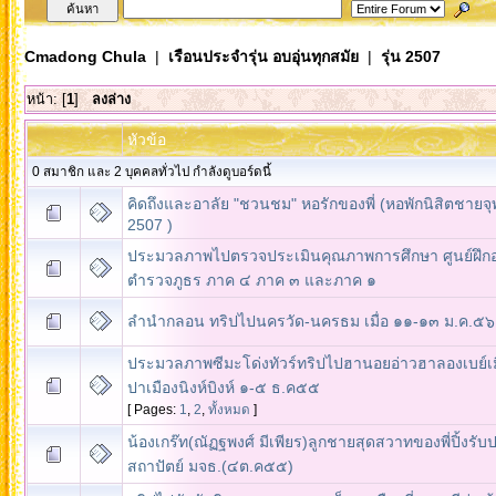
Cmadong Chula
|
เรือนประจำรุ่น อบอุ่นทุกสมัย
|
รุ่น 2507
หน้า: [
1
]
ลงล่าง
หัวข้อ
0 สมาชิก และ 2 บุคคลทั่วไป กำลังดูบอร์ดนี้
คิดถึงและอาลัย "ชวนชม" หอรักของพี่ (หอพักนิสิตชายจุ
2507 )
ประมวลภาพไปตรวจประเมินคุณภาพการศึกษา ศูนย์ฝึก
ตำรวจภูธร ภาค ๔ ภาค ๓ และภาค ๑
ลำนำกลอน ทริปไปนครวัด-นครธม เมื่อ ๑๑-๑๓ ม.ค.๕๖
ประมวลภาพซีมะโด่งทัวร์ทริปไปฮานอยอ่าวฮาลองเบย์เ
ปาเมืองนิงห์บิงห์ ๑-๕ ธ.ค๕๕
[ Pages:
1
,
2
,
ทั้งหมด
]
น้องเกร๊ท(ณัฏฐพงศ์ มีเพียร)ลูกชายสุดสวาทของพี่ปิ้งรั
สถาปัตย์ มจธ.(๔ต.ค๕๕)