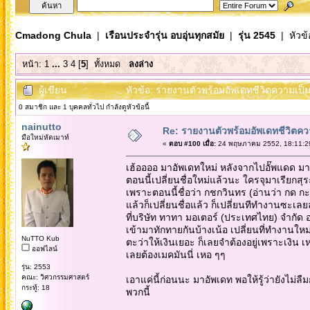
Cmadong Chula
|
เรือนประจำรุ่น อบอุ่นทุกสมัย
|
รุ่น 2545
| หัวข้
หน้า:
1
...
3
4
[
5
]
ทั้งหมด
ลงล่าง
ผู้เขียน
หัวข้อ: รายงานตัวพร้อมอัพเดทชีวิตความเป็นอ
0 สมาชิก และ 1 บุคคลทั่วไป กำลังดูหัวข้อนี้
nainutto
Re: รายงานตัวพร้อมอัพเดทชีวิตควา
มือใหม่หัดเมาท์
«
ตอบ #100 เมื่อ:
24 พฤษภาคม 2552, 18:11:2
เฮ้ออออ มาอัพเดทใหม่ หลังจากไปอั๊พแดด ม
ตอนนี้เปลี่ยนชื่อใหม่แล้วนะ ใครจุมาเรียกสุร
เพราะตอนนี้ชื่อว่า กชกวินทร (อ่านว่า กด ก
แล้วก็เปลี่ยนชื่อแล้ว ก็เปลี่ยนทีทำงานซะเลย
ที่บริษัท ทาทา มอเตอร์ (ประเทศไทย) จำกัด 
เข้ามาทักทายกันบ้างเน้อ เปลี่ยนที่ทำงานใหม
NuTTO Kub
ตะว่าให้เงินเยอะ ก็เลยจำต้องอยู่เพราะเงิน เห
ออฟไลน์
เลยต้องเมคมันนี่ เหอ ๆๆ
รุ่น: 2553
คณะ: วิศวกรรมศาสตร์
เอาแค่นี้ก่อนนะ มาอัพเดท พอให้รู้ว่ายังไม
กระทู้: 18
พวกนี้