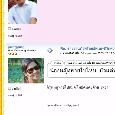
ออฟไลน์
กระทู้: 6,254
yungying
Re: รายงานตัวพร้อมอัพเดทชีวิตควา
Hero Cmadong Member
«
ตอบ #109 เมื่อ:
04 พฤษภาคม 2553, 20:14:3
อ้างถึง
ข้อความของ
YA
เมื่อ 02 เมษายน 2553, 
น้องหญิงหายไปไหน..มัวแต่
ก็รุ่นหนูหายไปหมด ไม่มีคนคุยด้วย เหงา
ออฟไลน์
กระทู้: 1,987
ttp://dekhorcu.multiply.com/