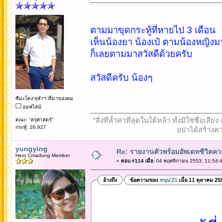
ตามมาขุดกระทู้ที่หายไป 3 เดือน
เห็นน้องยา น้องเป๋ ตามน้องหญิงม
ก็เลยตามมาสวัสดีด้วยครับ
สวัสดีครับ น้องๆ
ซีมะโด่ง'จุฬาฯ ที่มาของผม
ออฟไลน์
“สิ่งที่ล้ำค่าที่สุดในใต้หล้า ทั้งมิใช่ชื
คณะ: "ครุศาสตร์"
กระทู้: 26,927
อย่าได้สร้างคว
yungying
Re: รายงานตัวพร้อมอัพเดทชีวิตควา
Hero Cmadong Member
«
ตอบ #114 เมื่อ:
04 พฤศจิกายน 2553, 11:54:4
อ้างถึง
ข้อความของ
หนุน'21
เมื่อ 11 ตุลาคม 25