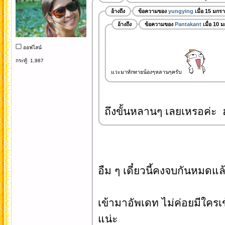
อ้างถึง
ข้อความของ
yungying
เมื่อ 15 มกร
อ้างถึง
ข้อความของ
Pantakant
เมื่อ 10 
ออฟไลน์
กระทู้: 1,987
แวะมาทักทายน้องๆหลานๆครับ
ถึงขั้นหลานๆ เลยเหรอค่ะ 
อืม ๆ เดี๋ยวนี้คงจบกันหมดแล
เข้ามาอัพเดท ไม่ค่อยมีใครเ
แน่ะ