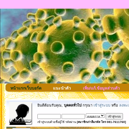
หน้าแรกเว็บบอร์ด
แนะนำตัว
เพิ่ม/แก้.ข้อมูลส่วนตัว
ยินดีต้อนรับคุณ,
บุคคลทั่วไป
กรุณา
เข้าสู่ระบบ
หรือ
ลงทะเ
เข้าสู่ระบบด้วยชื่อผู้ใช้ รหัสผ่าน
[สมาชิกเก่าลืมรหัส โทร 081-7611760]