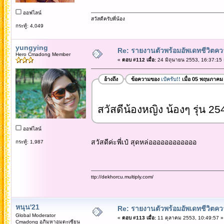
ออฟไลน์
สวัสดีครับพี่น้อง
กระทู้: 4,049
yungying
Re: รายงานตัวพร้อมอัพเดทชีวิตควา
Hero Cmadong Member
«
ตอบ #112 เมื่อ:
24 มิถุนายน 2553, 16:37:15 
อ้างถึง
ข้อความของ
เป๋ครับ!!
เมื่อ 05 พฤษภาคม
สวัสดีน้องหญิง น้องๆ รุ่น 2
ออฟไลน์
สวัสดีค่ะพี่เป๋ สุดหล่ออออออออออออ
กระทู้: 1,987
ttp://dekhorcu.multiply.com/
หนุน'21
Re: รายงานตัวพร้อมอัพเดทชีวิตควา
Global Moderator
«
ตอบ #113 เมื่อ:
11 ตุลาคม 2553, 10:49:57 »
Cmadong อภิมหาอมตะเซียน