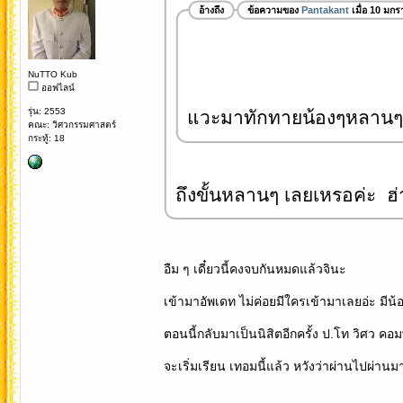
อ้างถึง
ข้อความของ
Pantakant
เมื่อ 10 มก
NuTTO Kub
ออฟไลน์
รุ่น: 2553
แวะมาทักทายน้องๆหลานๆ
คณะ: วิศวกรรมศาสตร์
กระทู้: 18
ถึงขั้นหลานๆ เลยเหรอค่ะ ฮ่
อืม ๆ เดี๋ยวนี้คงจบกันหมดแล้วจินะ
เข้ามาอัพเดท ไม่ค่อยมีใครเข้ามาเลยอ่ะ มีน้
ตอนนี้กลับมาเป็นนิสิตอีกครั้ง ป.โท วิศว คอ
จะเริ่มเรียน เทอมนี้แล้ว หวังว่าผ่านไปผ่านม