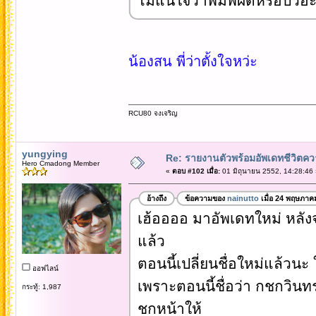
ไม่แน่ใจว่าพิมพ์ผิดหรือป่วอ่ะค
น้องสน พี่ว่าตั้งใจหว่ะ
RCU80 จงเจริญ
yungying
Re: รายงานตัวพร้อมอัพเดทชีวิตควา
Hero Cmadong Member
«
ตอบ #102 เมื่อ:
01 มิถุนายน 2552, 14:28:46 
อ้างถึง
ข้อความของ
nainutto
เมื่อ 24 พฤษภาค
เฮ้ออออ มาอัพเดทใหม่ หลัง
แล้ว
ตอนนี้เปลี่ยนชื่อใหม่แล้วนะ
ออฟไลน์
เพราะตอนนี้ชื่อว่า กชกวินท
กระทู้: 1,987
ชกหน้าให้