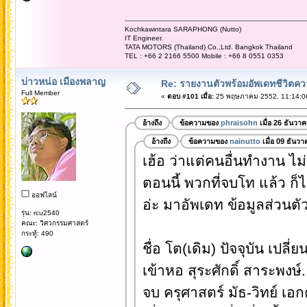
Kochkawintara SARAPHONG (Nutto)
IT Engineer.
TATA MOTORS (Thailand) Co.,Ltd. Bangkok Thailand
TEL : +66 2 2166 5500 Mobile : +66 8 0551 0353
บ่าวหน่อ เมืองพลาญ
Re: รายงานตัวพร้อมอัพเดทชีวิตควา
Full Member
«
ตอบ #101 เมื่อ:
25 พฤษภาคม 2552, 11:14:0
อ้างถึง
ข้อความของ
phraisohn
เมื่อ 26 ธันวา
อ้างถึง
ข้อความของ
nainutto
เมื่อ 09 ธันว
เฮ้อ ว่าแต่คนอื่นทำงาน ไม
ตอนนี้ พวกที่จบโท แล้ว ก็
ออฟไลน์
อ่ะ มาอัพเดท ข้อมูลส่วนตั
รุ่น: rcu2540
คณะ: วิศวกรรมศาสตร์
กระทู้: 490
ชื่อ โต(เดิม) ปัจจุบัน เปลี
เข้าหอ สุระศักดิ์ สาระพงษ์.
จบ ครุศาสตร์ มัธ-วิทย์ เอก