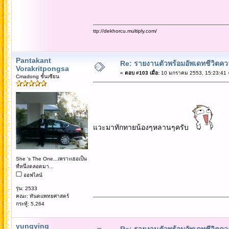
ttp://dekhorcu.multiply.com/
Pantakant
Re: รายงานตัวพร้อมอัพเดทชีวิตควา
Vorakritpongsa
«
ตอบ #103 เมื่อ:
10 มกราคม 2553, 15:23:41 
Cmadong ชั้นเซียน
แวะมาทักทายน้องๆหลานๆครับ
She 's The One...เพราะเธอเป็น
ที่หนึ่งตลอดมา...
ออฟไลน์
รุ่น: 2533
คณะ: ทันตแพทยศาสตร์
กระทู้: 5,264
yungying
Re: รายงานตัวพร้อมอัพเดทชีวิตควา