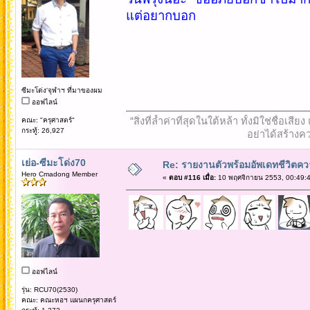
แต่อยากบอก
ซีมะโด่ง'จุฬาฯ ที่มาของผม
ออฟไลน์
“สิ่งที่ล้ำค่าที่สุดในใต้หล้า ทั้งมิใช่ชื
คณะ: "ครุศาสตร์"
กระทู้: 26,927
อย่าได้สร้างคว
เย่อ-ซีมะโด่ง70
Re: รายงานตัวพร้อมอัพเดทชีวิตควา
Hero Cmadong Member
«
ตอบ #116 เมื่อ:
10 พฤศจิกายน 2553, 00:49:4
ออฟไลน์
รุ่น: RCU70(2530)
คณะ: คณะหอฯ แผนกครุศาสตร์