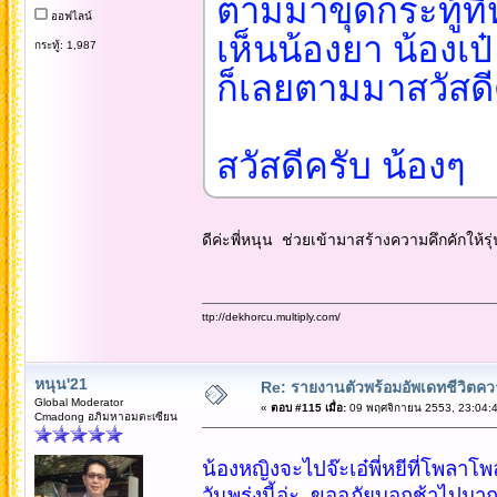
ตามมาขุดกระทู้ที
ออฟไลน์
เห็นน้องยา น้องเ
กระทู้: 1,987
ก็เลยตามมาสวัสดี
สวัสดีครับ น้องๆ
ดีค่ะพี่หนุน ช่วยเข้ามาสร้างความคึกคักให้รุ่
ttp://dekhorcu.multiply.com/
หนุน'21
Re: รายงานตัวพร้อมอัพเดทชีวิตควา
Global Moderator
«
ตอบ #115 เมื่อ:
09 พฤศจิกายน 2553, 23:04:4
Cmadong อภิมหาอมตะเซียน
น้องหญิงจะไปจ๊ะเอ๋พี่หยีที่โพลาโพ
วันพรุ่งนี้อ่ะ ขออภัยบอกช้าไปมา