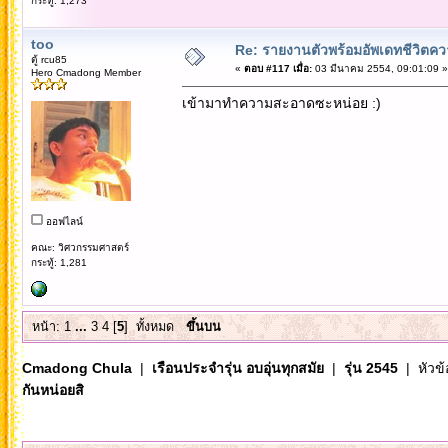
กระทู้: 1,273
too
Re: รายงานตัวพร้อมอัพเดทชีวิตควา
ตู้ rcu85
«
ตอบ #117 เมื่อ:
03 มีนาคม 2554, 09:01:09 »
Hero Cmadong Member
เข้ามาทำความสะอาดซะหน่อย :)
ออฟไลน์
คณะ: วิศวกรรมศาสตร์
กระทู้: 1,281
หน้า:
1
...
3
4
[
5
]
ทั้งหมด
ขึ้นบน
Cmadong Chula
|
เรือนประจำรุ่น อบอุ่นทุกสมัย
|
รุ่น 2545
| หัวข้
กันหน่อยสิ