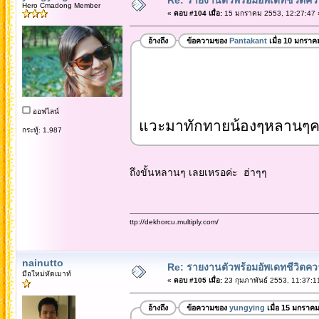
Hero Cmadong Member
«
ตอบ #104 เมื่อ:
15 มกราคม 2553, 12:27:47 
อ้างถึง
ข้อความของ
Pantakant
เมื่อ 10 มกราค
ออฟไลน์
แวะมาทักทายน้องๆหลานๆค
กระทู้: 1,987
ถึงขั้นหลานๆ เลยเหรอค่ะ ฮ่าๆๆ
ttp://dekhorcu.multiply.com/
nainutto
Re: รายงานตัวพร้อมอัพเดทชีวิตควา
มือใหม่หัดเมาท์
«
ตอบ #105 เมื่อ:
23 กุมภาพันธ์ 2553, 11:37:1
อ้างถึง
ข้อความของ
yungying
เมื่อ 15 มกราค