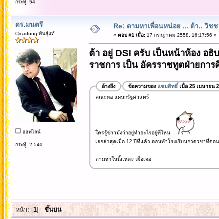
กระทู้: 54
ดร.มนตรี
Re: ตามหาเพื่อนหน่อย ... ต้า.. วิช
Cmadong พันธุ์แท้
«
ตอบ #1 เมื่อ:
17 กรกฎาคม 2558, 16:17:56 »
ต้า อยู่ DSI ครับ เป็นหน้าห้อง อ
ราชการ เป็น อัครราชทูตฝ่ายการศึก
อ้างถึง
ข้อความของ
แซมสิทธิ์
เมื่อ 25 เมษายน 
คณะหอ แผนกรัฐศาสตร์
ออฟไลน์
ใครรู้ข่าวมั่งว่าอยู่ทำอะไรอยู่ที่ไหน
เจอล่าสุดเมื่อ 12 ปีที่แล้ว ตอนทำโรงเรียนกวดวชาที่ดอน
กระทู้: 2,540
ตามหาในนี้แหละ เผื่อเจอ
หน้า: [
1
]
ขึ้นบน