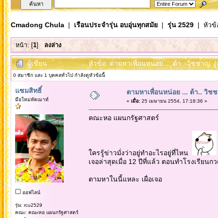
Cmadong Chula
|
เรือนประจำรุ่น อบอุ่นทุกสมัย
|
รุ่น 2529
| หัวข้
หน้า: [
1
]
ลงล่าง
ผู้เขียน
หัวข้อ: ตามหาเพื่อนหน่อย ... ต้า.. วิชชาญ (
0 สมาชิก และ 1 บุคคลทั่วไป กำลังดูหัวข้อนี้
แซมสิทธิ์
ตามหาเพื่อนหน่อย ... ต้า.. วิช
มือใหม่หัดเมาท์
«
เมื่อ:
25 เมษายน 2554, 17:18:36 »
คณะหอ แผนกรัฐศาสตร์
ใครรู้ข่าวมั่งว่าอยู่ทำอะไรอยู่ที่ไหน
เจอล่าสุดเมื่อ 12 ปีที่แล้ว ตอนทำโรงเรียนก
ตามหาในนี้แหละ เผื่อเจอ
ออฟไลน์
รุ่น: rcu2529
คณะ: คณะหอ แผนกรัฐศาสตร์