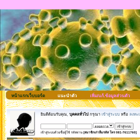
หน้าแรกเว็บบอร์ด
แนะนำตัว
เพิ่ม/แก้.ข้อมูลส่วนตัว
ยินดีต้อนรับคุณ,
บุคคลทั่วไป
กรุณา
เข้าสู่ระบบ
หรือ
ลงทะเ
เข้าสู่ระบบด้วยชื่อผู้ใช้ รหัสผ่าน
[สมาชิกเก่าลืมรหัส โทร 081-7611760]