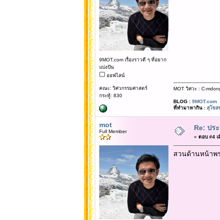
9MOT.com เรื่องราวดี ๆ ที่อยาก
แบ่งปัน
ออฟไลน์
คณะ: วิศวกรรมศาสตร์
MOT วิศวะ : C-mdon
กระทู้: 830
BLOG :
9MOT.com
ที่ทำมาหากิน :
สุโขส
mot
Re: ประ
Full Member
«
ตอบ #4 เมื
สวนด้านหน้าพร