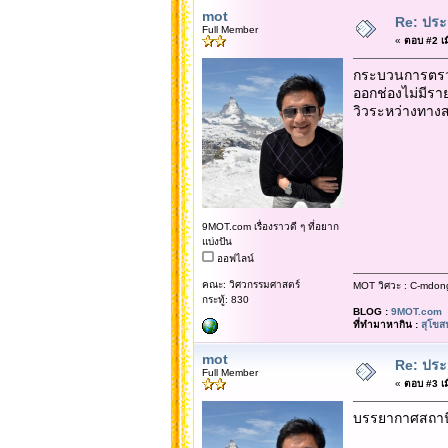
mot
Re: ประ
Full Member
«
ตอบ #2 เมื
กระบวนการตรวจ
ออกช่องไม่มีรา
วิวระหว่างทางส
9MOT.com เรื่องราวดี ๆ ที่อยาก
แบ่งปัน
ออฟไลน์
คณะ: วิศวกรรมศาสตร์
MOT วิศวะ : C-mdon
กระทู้: 830
BLOG :
9MOT.com
ที่ทำมาหากิน :
สุโขส
mot
Re: ประ
Full Member
«
ตอบ #3 เมื
บรรยากาศสถานีร