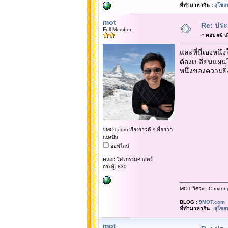
ที่ทำมาหากิน :
สุโขส
mot
Re: ประ
Full Member
«
ตอบ #6 เมื
และที่นี่เองหน
ต้องเปลี่ยนแผน
หนึ่งของความยิ่ง
9MOT.com เรื่องราวดี ๆ ที่อยาก
แบ่งปัน
ออฟไลน์
คณะ: วิศวกรรมศาสตร์
กระทู้: 830
MOT วิศวะ : C-mdon
BLOG :
9MOT.com
ที่ทำมาหากิน :
สุโขส
mot