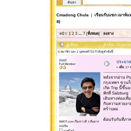
Cmadong Chula
|
เรือนรับแขก เมาท์แห
ย)
หน้า:
1
2
3
...
7
[
ทั้งหมด
]
ลงล่าง
ผู้เขียน
หัวข้อ: ประมวล
0 สมาชิก และ 1 บุคคลทั่วไป กำลังดูหัวข้อนี้
mot
ประมวลภ
Full Member
«
เมื่อ:
17 พ
หลังจากอ่าน Pos
กรุงเทพฯ ชวนก็
เกิด Trip นี้ขึ
พักที่ Salzburg
เดินทางท่องเที
กับความสวยงามท
คร้าบผม
ต้อนรับกันที่ภา
9MOT.com เรื่องราวดี ๆ ที่อยาก
แบ่งปัน
ออฟไลน์