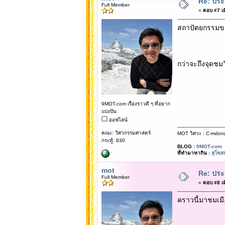
Re: ประ
Full Member
«
ตอบ #7 เมื
สถาปัตยกรรมของท
กว่าจะถึงจุดชม
9MOT.com เรื่องราวดี ๆ ที่อยาก
แบ่งปัน
ออฟไลน์
คณะ: วิศวกรรมศาสตร์
MOT วิศวะ : C-mdon
กระทู้: 830
BLOG :
9MOT.com
ที่ทำมาหากิน :
สุโขส
mot
Re: ประ
Full Member
«
ตอบ #8 เมื
คราวนี้มาชมเมื