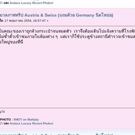
ปา
และ
Andara Luxury Resort Phuket
มวลภาพทริป Austria & Swiss (แถมด้วย Germany นิดโหน่ย)
่อ:
17 พฤษภาคม 2554, 16:57:47 »
ึ่งในคณะของเราถูกล้วงกระเป๋าจนหมดตัว เราจึงต้องเดินไปแจ้งความที่โรงพักซ
ไม่ซ้ำตั๋วเข้าชมภายในห้องต่าง ๆ แต่เราก็ใช้ประตูข้างสถานีตำรวจเข้าชม
ใหญ่ของที่นี่
g74
PHOTO :
9MOT on Multiply
ปา
และ
Andara Luxury Resort Phuket