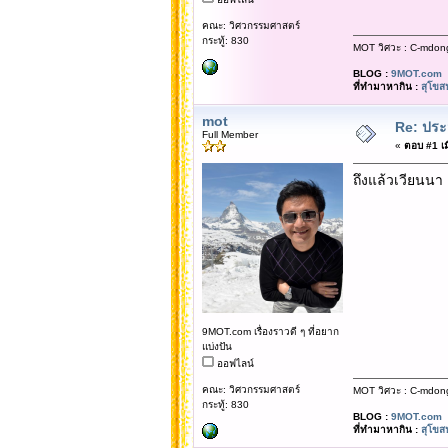
คณะ: วิศวกรรมศาสตร์
กระทู้: 830
MOT วิศวะ : C-mdon
BLOG :
9MOT.com
ที่ทำมาหากิน :
สุโขส
mot
Re: ประ
Full Member
«
ตอบ #1 เมื
ถึงแล้วเวียนน
9MOT.com เรื่องราวดี ๆ ที่อยาก
แบ่งปัน
ออฟไลน์
คณะ: วิศวกรรมศาสตร์
MOT วิศวะ : C-mdon
กระทู้: 830
BLOG :
9MOT.com
ที่ทำมาหากิน :
สุโขส