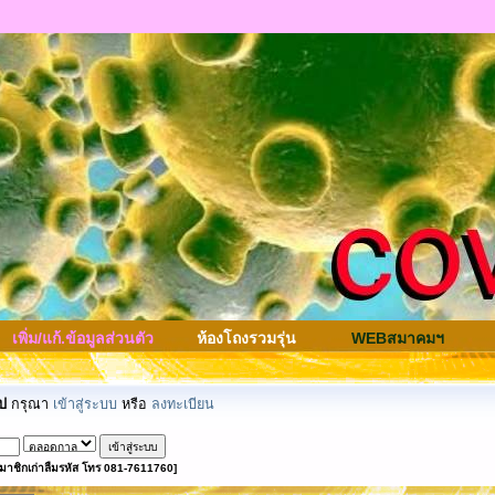
เพิ่ม/แก้.ข้อมูลส่วนตัว
ห้องโถงรวมรุ่น
WEBสมาคมฯ
ป
กรุณา
เข้าสู่ระบบ
หรือ
ลงทะเบียน
มาชิกเก่าลืมรหัส โทร 081-7611760]