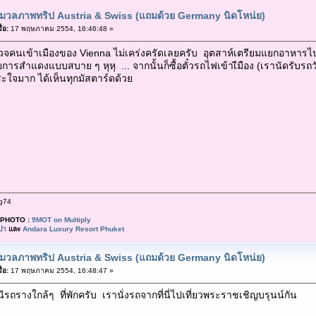
มวลภาพทริป Austria & Swiss (แถมด้วย Germany นิดโหน่ย)
่อ:
17 พฤษภาคม 2554, 16:46:48 »
คนเข้าเมืองของ Vienna ไม่เคร่งครัดเลยครับ อุตสาห์เตรียมแยกอาหารไปเ
ยการสำแดงแบบสบาย ๆ หุหุ ... จากนั้นก็ซื้อตั๋วรถไฟเข้าเืมือง (เรานัดรับ
ะใจมาก ได้เห็นทุกมัสตาร์ดด้วย
g74
PHOTO :
9MOT on Multiply
ปา
และ
Andara Luxury Resort Phuket
มวลภาพทริป Austria & Swiss (แถมด้วย Germany นิดโหน่ย)
่อ:
17 พฤษภาคม 2554, 16:48:47 »
ถรางใกล้ๆ ที่พักครับ เรานั่งรถจากที่นี่ไปเที่ยวพระราชเชิญบรุนน์กัน