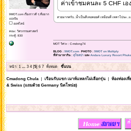
ค่าเข้าชมคนละ 5 CHF เอง
9MOT.com เรื่องราวดี ๆ ที่อยาก
สวยมากครับ..น้ำเป็นสีเทอคอยศ์ เหมือนที่ เทคาโปนะ..แต่พี
แบ่งปัน
ออฟไลน์
คณะ: วิศวกรรมศาสตร์
กระทู้: 830
MOT วิศวะ : C-mdong74
BLOG :
9MOT.com
PHOTO :
9MOT on Multiply
ที่ทำมาหากิน :
สุโขสปา
และ
Andara Luxury Resort Phuke
หน้า:
1
...
3
4
[
5
]
6
7
ทั้งหมด
ขึ้นบน
Cmadong Chula
|
เรือนรับแขก เมาท์แหลกไม่เลือกรุ่น
|
ห้องท่องเท
& Swiss (แถมด้วย Germany นิดโหน่ย)