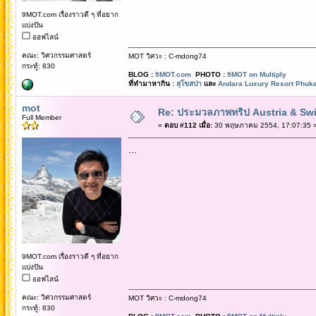
9MOT.com เรื่องราวดี ๆ ที่อยาก
แบ่งปัน
ออฟไลน์
คณะ: วิศวกรรมศาสตร์
MOT วิศวะ : C-mdong74
กระทู้: 830
BLOG :
9MOT.com
PHOTO :
9MOT on Multiply
ที่ทำมาหากิน :
สุโขสปา
และ
Andara Luxury Resort Phuke
mot
Re: ประมวลภาพทริป Austria & Swi
Full Member
«
ตอบ #112 เมื่อ:
30 พฤษภาคม 2554, 17:07:35 
...
9MOT.com เรื่องราวดี ๆ ที่อยาก
แบ่งปัน
ออฟไลน์
คณะ: วิศวกรรมศาสตร์
MOT วิศวะ : C-mdong74
กระทู้: 830