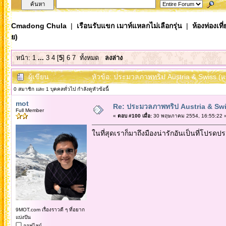
Cmadong Chula
|
เรือนรับแขก เมาท์แหลกไม่เลือกรุ่น
|
ห้องท่องเท
ย)
หน้า:
1
...
3
4
[
5
]
6
7
ทั้งหมด
ลงล่าง
ผู้เขียน
หัวข้อ: ประมวลภาพทริป Austria & Swiss (แ
0 สมาชิก และ 1 บุคคลทั่วไป กำลังดูหัวข้อนี้
mot
Re: ประมวลภาพทริป Austria & Swi
Full Member
«
ตอบ #100 เมื่อ:
30 พฤษภาคม 2554, 16:55:22 
ในที่สุดเราก็มาถึงมืองน่ารักอันเป็นที่โปรด
9MOT.com เรื่องราวดี ๆ ที่อยาก
แบ่งปัน
ออฟไลน์