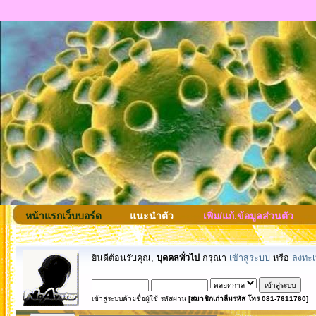
หน้าแรกเว็บบอร์ด
แนะนำตัว
เพิ่ม/แก้.ข้อมูลส่วนตัว
ยินดีต้อนรับคุณ,
บุคคลทั่วไป
กรุณา
เข้าสู่ระบบ
หรือ
ลงทะเ
เข้าสู่ระบบด้วยชื่อผู้ใช้ รหัสผ่าน
[สมาชิกเก่าลืมรหัส โทร 081-7611760]