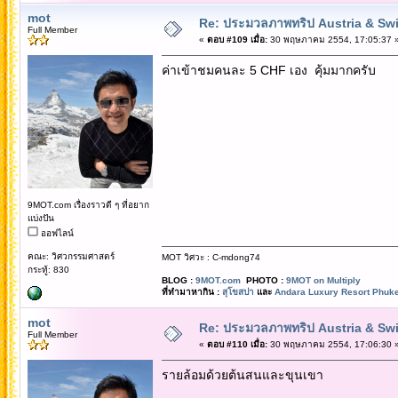
mot
Re: ประมวลภาพทริป Austria & Swi
Full Member
«
ตอบ #109 เมื่อ:
30 พฤษภาคม 2554, 17:05:37 
ค่าเข้าชมคนละ 5 CHF เอง คุ้มมากครับ
9MOT.com เรื่องราวดี ๆ ที่อยาก
แบ่งปัน
ออฟไลน์
คณะ: วิศวกรรมศาสตร์
MOT วิศวะ : C-mdong74
กระทู้: 830
BLOG :
9MOT.com
PHOTO :
9MOT on Multiply
ที่ทำมาหากิน :
สุโขสปา
และ
Andara Luxury Resort Phuke
mot
Re: ประมวลภาพทริป Austria & Swi
Full Member
«
ตอบ #110 เมื่อ:
30 พฤษภาคม 2554, 17:06:30 
รายล้อมด้วยต้นสนและขุนเขา