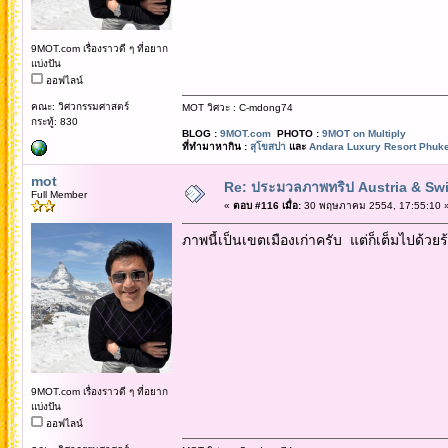
9MOT.com เรื่องราวดี ๆ ที่อยาก
แบ่งปัน
ออฟไลน์
คณะ: วิศวกรรมศาสตร์
MOT วิศวะ : C-mdong74
กระทู้: 830
BLOG :
9MOT.com
PHOTO :
9MOT on Multiply
ที่ทำมาหากิน :
สุโขสปา
และ
Andara Luxury Resort Phuke
mot
Re: ประมวลภาพทริป Austria & Swi
Full Member
«
ตอบ #116 เมื่อ:
30 พฤษภาคม 2554, 17:55:10 
ภาพนี้เป็นเขตเมืองเก่าครับ แต่ก็เต็มไปด
9MOT.com เรื่องราวดี ๆ ที่อยาก
แบ่งปัน
ออฟไลน์