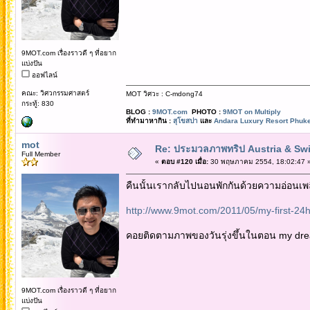
9MOT.com เรื่องราวดี ๆ ที่อยาก
แบ่งปัน
ออฟไลน์
คณะ: วิศวกรรมศาสตร์
MOT วิศวะ : C-mdong74
กระทู้: 830
BLOG :
9MOT.com
PHOTO :
9MOT on Multiply
ที่ทำมาหากิน :
สุโขสปา
และ
Andara Luxury Resort Phuke
mot
Re: ประมวลภาพทริป Austria & Swi
Full Member
«
ตอบ #120 เมื่อ:
30 พฤษภาคม 2554, 18:02:47 
คืนนั้นเรากลับไปนอนพักกันด้วยความอ่อนเพลี
http://www.9mot.com/2011/05/my-first-24hr
คอยติดตามภาพของวันรุ่งขึ้นในตอน my dre
9MOT.com เรื่องราวดี ๆ ที่อยาก
แบ่งปัน