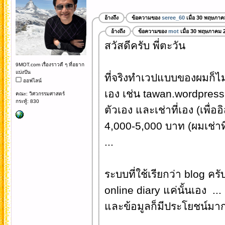
อ้างถึง
ข้อความของ
seree_60
เมื่อ 30 พฤษภาค
อ้างถึง
ข้อความของ
mot
เมื่อ 30 พฤษภาคม 
สวัสดีครับ พี่ตะวัน
9MOT.com เรื่องราวดี ๆ ที่อยาก
แบ่งปัน
ที่จริงทำเวปแบบของผมก็ไม
ออฟไลน์
เอง เช่น tawan.wordpre
คณะ: วิศวกรรมศาสตร์
กระทู้: 830
ตัวเอง และเช่าที่เอง (เพื
4,000-5,000 บาท (ผมเช่าที
...
ระบบที่ใช้เรียกว่า blog คร
online diary แค่นั้นเอง .
และข้อมูลก็มีประโยชน์มาก ๆ