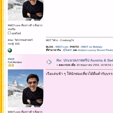
9MOT.com เรื่องราวดี ๆ ที่อยาก
แบ่งปัน
ออฟไลน์
คณะ: วิศวกรรมศาสตร์
MOT วิศวะ : C-mdong74
กระทู้: 830
BLOG :
9MOT.com
PHOTO :
9MOT on Multiply
ที่ทำมาหากิน :
สุโขสปา
และ
Andara Luxury Resort Phuke
mot
Re: ประมวลภาพทริป Austria & Swi
Full Member
«
ตอบ #104 เมื่อ:
30 พฤษภาคม 2554, 16:59:54 
เรือแล่นช้า ๆ ให้นักท่องเที่ยวได้ดื่มด่ำกับบร
9MOT.com เรื่องราวดี ๆ ที่อยาก