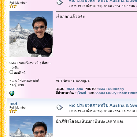
Re: ประมวลภาพทริป Austria & Swi
Full Member
«
ตอบ #102 เมื่อ:
30 พฤษภาคม 2554, 16:57:36 
เรือออกแล้วครับ
9MOT.com เรื่องราวดี ๆ ที่อยาก
แบ่งปัน
ออฟไลน์
คณะ: วิศวกรรมศาสตร์
MOT วิศวะ : C-mdong74
กระทู้: 830
BLOG :
9MOT.com
PHOTO :
9MOT on Multiply
ที่ทำมาหากิน :
สุโขสปา
และ
Andara Luxury Resort Phuke
mot
Re: ประมวลภาพทริป Austria & Swi
Full Member
«
ตอบ #103 เมื่อ:
30 พฤษภาคม 2554, 16:59:10 
น้ำสีฟ้าใสจนเห็นมองพื้นทะเลสาบเลย