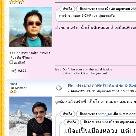
อ้างถึง
ข้อความของ
mot
เมื่อ 30 พฤษภาคม 255
ค่าเข้าชมคนละ 5 CHF เอง คุ้มมากครับ
สวยมากครับ..น้ำเป็นสีเทอคอยศ์ เหมือนที่ เทค
ชีวิต คือ การท่องเที่ยว การท่อง
เที่ยว คือ ชีวิตเรา
ออฟไลน์
iss u.Don"t be sure that the world is wide
กระทู้: 9,865
until you check it out by your self.
mot
Re: ประมวลภาพทริป Austria & Swi
Full Member
«
ตอบ #123 เมื่อ:
31 พฤษภาคม 2554, 15:03:30 
ถูกต้องแล้วครับพี่ เป็นไปตามแผนของผมเลย 
อ้างถึง
ข้อความของ
seree_60
เมื่อ 30 พฤษภาค
อ้างถึง
ข้อความของ
mot
เมื่อ 30 พฤษภาคม 
แม้จะเป็นเมืองหลวง แต่แม่