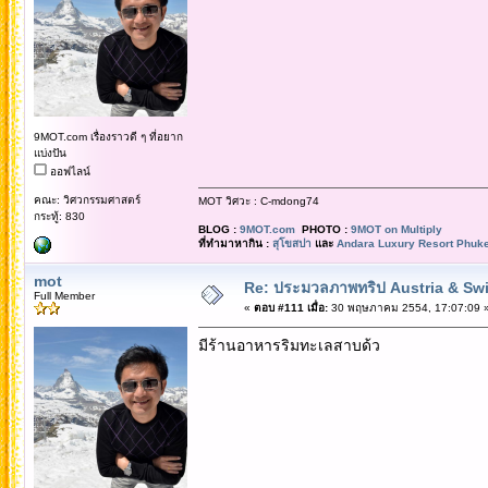
9MOT.com เรื่องราวดี ๆ ที่อยาก
แบ่งปัน
ออฟไลน์
คณะ: วิศวกรรมศาสตร์
MOT วิศวะ : C-mdong74
กระทู้: 830
BLOG :
9MOT.com
PHOTO :
9MOT on Multiply
ที่ทำมาหากิน :
สุโขสปา
และ
Andara Luxury Resort Phuke
mot
Re: ประมวลภาพทริป Austria & Swi
Full Member
«
ตอบ #111 เมื่อ:
30 พฤษภาคม 2554, 17:07:09 
มีร้านอาหารริมทะเลสาบด้ว