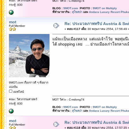
คณะ: วิศวกรรมศาสตร์
MOT วิศวะ : C-mdong74
กระทู้: 830
BLOG :
9MOT.com
PHOTO :
9MOT on Multiply
ที่ทำมาหากิน :
สุโขสปา
และ
Andara Luxury Resort Phuke
mot
Re: ประมวลภาพทริป Austria & Swi
Full Member
«
ตอบ #117 เมื่อ:
30 พฤษภาคม 2554, 17:56:49 
แม้จะเป็นเมืองหลวง แต่แม่เจ้าโว้ย พอทุ่มน
ได้ shopping เลย ... ย่านเมืองเก่าใจกลางเม
9MOT.com เรื่องราวดี ๆ ที่อยาก
แบ่งปัน
ออฟไลน์
คณะ: วิศวกรรมศาสตร์
MOT วิศวะ : C-mdong74
กระทู้: 830
BLOG :
9MOT.com
PHOTO :
9MOT on Multiply
ที่ทำมาหากิน :
สุโขสปา
และ
Andara Luxury Resort Phuke
mot
Re: ประมวลภาพทริป Austria & Swi
Full Member
«
ตอบ #118 เมื่อ:
30 พฤษภาคม 2554, 17:57:35 