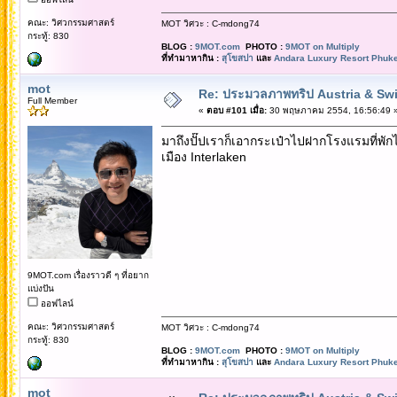
คณะ: วิศวกรรมศาสตร์
MOT วิศวะ : C-mdong74
กระทู้: 830
BLOG :
9MOT.com
PHOTO :
9MOT on Multiply
ที่ทำมาหากิน :
สุโขสปา
และ
Andara Luxury Resort Phuke
mot
Re: ประมวลภาพทริป Austria & Swi
Full Member
«
ตอบ #101 เมื่อ:
30 พฤษภาคม 2554, 16:56:49 
มาถึงปั๊ปเราก็เอากระเป๋าไปฝากโรงแรมที่พัก
เมือง Interlaken
9MOT.com เรื่องราวดี ๆ ที่อยาก
แบ่งปัน
ออฟไลน์
คณะ: วิศวกรรมศาสตร์
MOT วิศวะ : C-mdong74
กระทู้: 830
BLOG :
9MOT.com
PHOTO :
9MOT on Multiply
ที่ทำมาหากิน :
สุโขสปา
และ
Andara Luxury Resort Phuke
mot