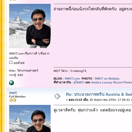
ถ่ายภาพนี้ก่อนนั่งรถไฟกลับที่พักครับ อยู่ตร
9MOT.com เรื่องราวดี ๆ ที่อยาก
แบ่งปัน
ออฟไลน์
คณะ: วิศวกรรมศาสตร์
MOT วิศวะ : C-mdong74
กระทู้: 830
BLOG :
9MOT.com
PHOTO :
9MOT on Multiply
ที่ทำมาหากิน :
สุโขสปา
และ
Andara Luxury Resort Phuke
mot
Re: ประมวลภาพทริป Austria & Swi
Full Member
«
ตอบ #119 เมื่อ:
30 พฤษภาคม 2554, 17:58:31 
ดูเวลาสิครับ ทุ่มกว่าแล้ว แดดยังแรงอยู่เลย