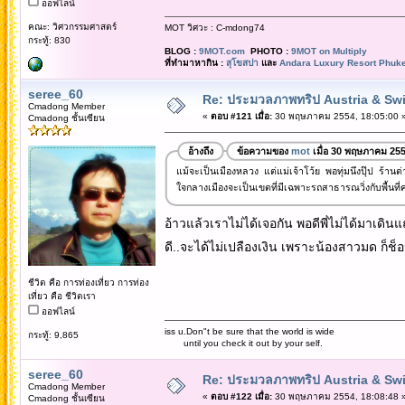
ออฟไลน์
คณะ: วิศวกรรมศาสตร์
MOT วิศวะ : C-mdong74
กระทู้: 830
BLOG :
9MOT.com
PHOTO :
9MOT on Multiply
ที่ทำมาหากิน :
สุโขสปา
และ
Andara Luxury Resort Phuke
seree_60
Re: ประมวลภาพทริป Austria & Swi
Cmadong Member
«
ตอบ #121 เมื่อ:
30 พฤษภาคม 2554, 18:05:00 
Cmadong ชั้นเซียน
อ้างถึง
ข้อความของ
mot
เมื่อ 30 พฤษภาคม 255
แม้จะเป็นเมืองหลวง แต่แม่เจ้าโว้ย พอทุ่มนึงปุ๊ป ร้าน
ใจกลางเมืองจะเป็นเขตที่มีเฉพาะรถสาธารณวิ่งกับพื้นที่ค
อ้าวแล้วเราไม่ได้เจอกัน พอดีพี่ไม่ได้มาเดิน
ดี..จะได้ไม่เปลืองเงิน เพราะน้องสาวมด ก็ช็อป
ชีวิต คือ การท่องเที่ยว การท่อง
เที่ยว คือ ชีวิตเรา
ออฟไลน์
iss u.Don"t be sure that the world is wide
กระทู้: 9,865
until you check it out by your self.
seree_60
Re: ประมวลภาพทริป Austria & Swi
Cmadong Member
«
ตอบ #122 เมื่อ:
30 พฤษภาคม 2554, 18:08:48 
Cmadong ชั้นเซียน