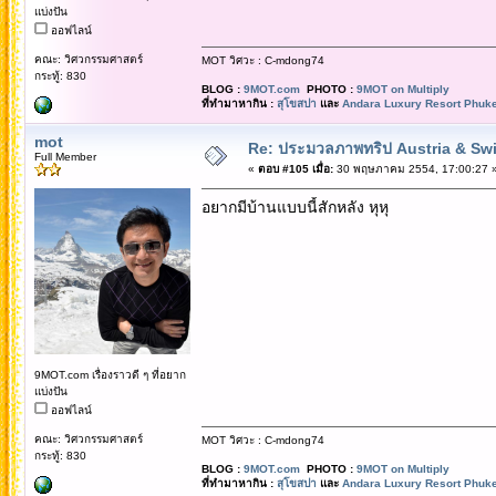
แบ่งปัน
ออฟไลน์
คณะ: วิศวกรรมศาสตร์
MOT วิศวะ : C-mdong74
กระทู้: 830
BLOG :
9MOT.com
PHOTO :
9MOT on Multiply
ที่ทำมาหากิน :
สุโขสปา
และ
Andara Luxury Resort Phuke
mot
Re: ประมวลภาพทริป Austria & Swi
Full Member
«
ตอบ #105 เมื่อ:
30 พฤษภาคม 2554, 17:00:27 
อยากมีบ้านแบบนี้สักหลัง หุหุ
9MOT.com เรื่องราวดี ๆ ที่อยาก
แบ่งปัน
ออฟไลน์
คณะ: วิศวกรรมศาสตร์
MOT วิศวะ : C-mdong74
กระทู้: 830
BLOG :
9MOT.com
PHOTO :
9MOT on Multiply
ที่ทำมาหากิน :
สุโขสปา
และ
Andara Luxury Resort Phuke