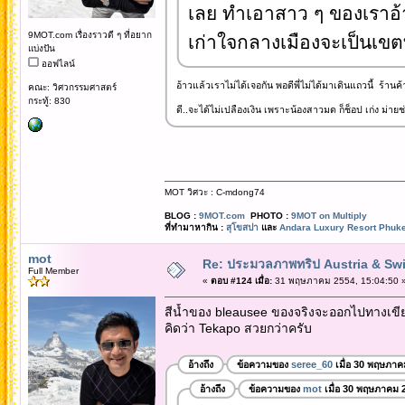
เลย ทำเอาสาว ๆ ของเราอ้า
9MOT.com เรื่องราวดี ๆ ที่อยาก
เก่าใจกลางเมืองจะเป็นเขตที
แบ่งปัน
ออฟไลน์
อ้าวแล้วเราไม่ได้เจอกัน พอดีพี่ไม่ได้มาเดินแถวนี้ ร้าน
คณะ: วิศวกรรมศาสตร์
กระทู้: 830
ดี..จะได้ไม่เปลืองเงิน เพราะน้องสาวมด ก็ช็อป เก่ง ม่ายช่
MOT วิศวะ : C-mdong74
BLOG :
9MOT.com
PHOTO :
9MOT on Multiply
ที่ทำมาหากิน :
สุโขสปา
และ
Andara Luxury Resort Phuke
mot
Re: ประมวลภาพทริป Austria & Swi
Full Member
«
ตอบ #124 เมื่อ:
31 พฤษภาคม 2554, 15:04:50 
สีน้ำของ bleausee ของจริงจะออกไปทางเขียว
คิดว่า Tekapo สวยกว่าครับ
อ้างถึง
ข้อความของ
seree_60
เมื่อ 30 พฤษภาค
อ้างถึง
ข้อความของ
mot
เมื่อ 30 พฤษภาคม 