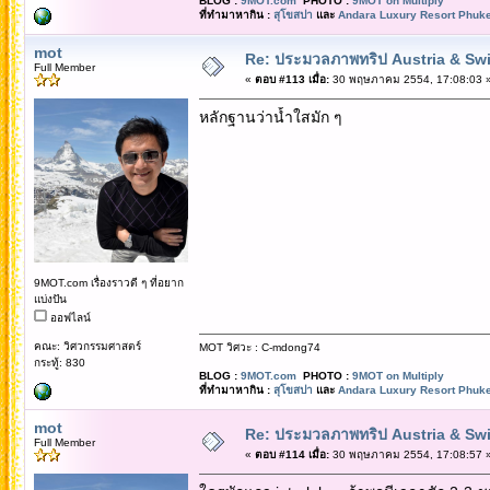
BLOG :
9MOT.com
PHOTO :
9MOT on Multiply
ที่ทำมาหากิน :
สุโขสปา
และ
Andara Luxury Resort Phuke
mot
Re: ประมวลภาพทริป Austria & Swi
Full Member
«
ตอบ #113 เมื่อ:
30 พฤษภาคม 2554, 17:08:03 
หลักฐานว่าน้ำใสมัก ๆ
9MOT.com เรื่องราวดี ๆ ที่อยาก
แบ่งปัน
ออฟไลน์
คณะ: วิศวกรรมศาสตร์
MOT วิศวะ : C-mdong74
กระทู้: 830
BLOG :
9MOT.com
PHOTO :
9MOT on Multiply
ที่ทำมาหากิน :
สุโขสปา
และ
Andara Luxury Resort Phuke
mot
Re: ประมวลภาพทริป Austria & Swi
Full Member
«
ตอบ #114 เมื่อ:
30 พฤษภาคม 2554, 17:08:57 