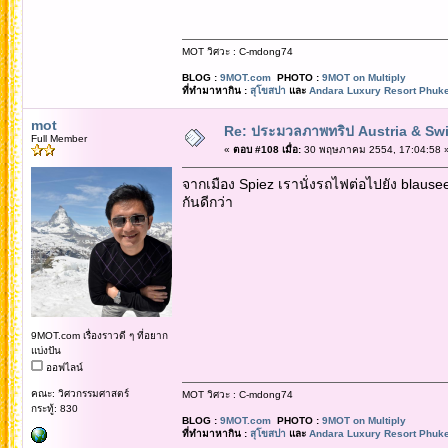
MOT วิศวะ : C-mdong74
BLOG :
9MOT.com
PHOTO :
9MOT on Multiply
ที่ทำมาหากิน :
สุโขสปา
และ
Andara Luxury Resort Phuke
mot
Re: ประมวลภาพทริป Austria & Swi
Full Member
«
ตอบ #108 เมื่อ:
30 พฤษภาคม 2554, 17:04:58 
จากเมือง Spiez เรานั่งรถไฟต่อไปยัง blause
กันดีกว่า
9MOT.com เรื่องราวดี ๆ ที่อยาก
แบ่งปัน
ออฟไลน์
คณะ: วิศวกรรมศาสตร์
MOT วิศวะ : C-mdong74
กระทู้: 830
BLOG :
9MOT.com
PHOTO :
9MOT on Multiply
ที่ทำมาหากิน :
สุโขสปา
และ
Andara Luxury Resort Phuke