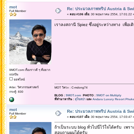
mot
Re: ประมวลภาพทริป Austria & Swi
Full Member
«
ตอบ #106 เมื่อ:
30 พฤษภาคม 2554, 17:01:22 
เราลงสถานี Spiez ซึ่งอยู่ระหว่างทาง เพื่อเ
9MOT.com เรื่องราวดี ๆ ที่อยาก
แบ่งปัน
ออฟไลน์
คณะ: วิศวกรรมศาสตร์
MOT วิศวะ : C-mdong74
กระทู้: 830
BLOG :
9MOT.com
PHOTO :
9MOT on Multiply
ที่ทำมาหากิน :
สุโขสปา
และ
Andara Luxury Resort Phuke
mot
Re: ประมวลภาพทริป Austria & Swi
Full Member
«
ตอบ #107 เมื่อ:
30 พฤษภาคม 2554, 17:03:47 
ถ้าเป็นระบบ blog ทั่วไปนี่ไว้ใจได้ครับ เพร
สอบถามผมได้ครับ