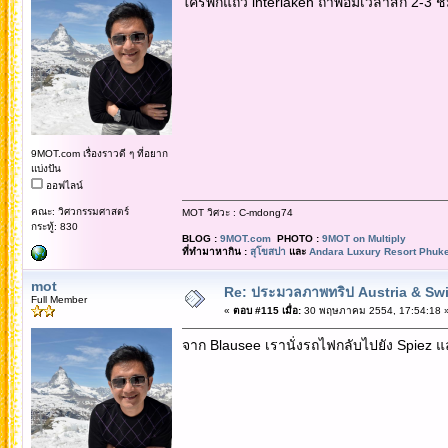
ใครพักแถว interlaken ถ้าพอมีเวลาสัก 2-3 ชม
9MOT.com เรื่องราวดี ๆ ที่อยาก
แบ่งปัน
ออฟไลน์
คณะ: วิศวกรรมศาสตร์
MOT วิศวะ : C-mdong74
กระทู้: 830
BLOG :
9MOT.com
PHOTO :
9MOT on Multiply
ที่ทำมาหากิน :
สุโขสปา
และ
Andara Luxury Resort Phuke
mot
Re: ประมวลภาพทริป Austria & Swi
Full Member
«
ตอบ #115 เมื่อ:
30 พฤษภาคม 2554, 17:54:18 
จาก Blausee เรานั่งรถไฟกลับไปยัง Spiez แ