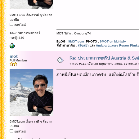
9MOT.com เรื่องราวดี ๆ ที่อยาก
แบ่งปัน
ออฟไลน์
คณะ: วิศวกรรมศาสตร์
MOT วิศวะ : C-mdong74
กระทู้: 830
BLOG :
9MOT.com
PHOTO :
9MOT on Multiply
ที่ทำมาหากิน :
สุโขสปา
และ
Andara Luxury Resort Phuke
mot
Re: ประมวลภาพทริป Austria & Swi
Full Member
«
ตอบ #116 เมื่อ:
30 พฤษภาคม 2554, 17:55:10 
ภาพนี้เป็นเขตเมืองเก่าครับ แต่ก็เต็มไปด
9MOT.com เรื่องราวดี ๆ ที่อยาก
แบ่งปัน
ออฟไลน์