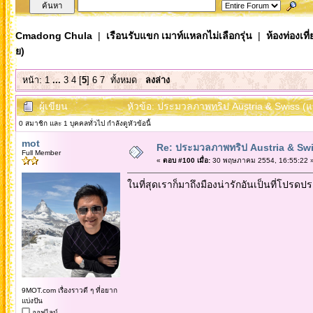
Cmadong Chula
|
เรือนรับแขก เมาท์แหลกไม่เลือกรุ่น
|
ห้องท่องเท
ย)
หน้า:
1
...
3
4
[
5
]
6
7
ทั้งหมด
ลงล่าง
ผู้เขียน
หัวข้อ: ประมวลภาพทริป Austria & Swiss (แ
0 สมาชิก และ 1 บุคคลทั่วไป กำลังดูหัวข้อนี้
mot
Re: ประมวลภาพทริป Austria & Swi
Full Member
«
ตอบ #100 เมื่อ:
30 พฤษภาคม 2554, 16:55:22 
ในที่สุดเราก็มาถึงมืองน่ารักอันเป็นที่โปรด
9MOT.com เรื่องราวดี ๆ ที่อยาก
แบ่งปัน
ออฟไลน์