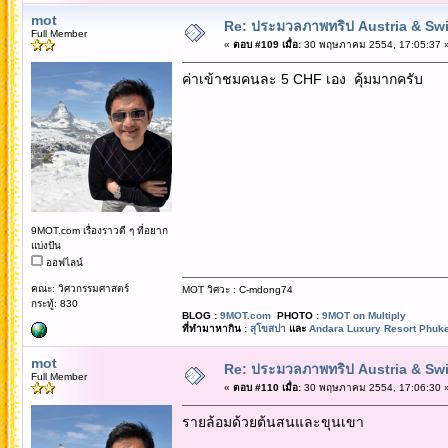
mot
Re: ประมวลภาพทริป Austria & Swi
Full Member
«
ตอบ #109 เมื่อ:
30 พฤษภาคม 2554, 17:05:37 
ค่าเข้าชมคนละ 5 CHF เอง คุ้มมากครับ
9MOT.com เรื่องราวดี ๆ ที่อยาก
แบ่งปัน
ออฟไลน์
คณะ: วิศวกรรมศาสตร์
MOT วิศวะ : C-mdong74
กระทู้: 830
BLOG :
9MOT.com
PHOTO :
9MOT on Multiply
ที่ทำมาหากิน :
สุโขสปา
และ
Andara Luxury Resort Phuke
mot
Re: ประมวลภาพทริป Austria & Swi
Full Member
«
ตอบ #110 เมื่อ:
30 พฤษภาคม 2554, 17:06:30 
รายล้อมด้วยต้นสนและขุนเขา