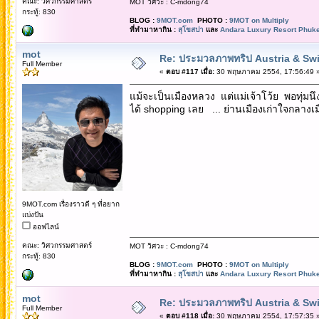
คณะ: วิศวกรรมศาสตร์
MOT วิศวะ : C-mdong74
กระทู้: 830
BLOG :
9MOT.com
PHOTO :
9MOT on Multiply
ที่ทำมาหากิน :
สุโขสปา
และ
Andara Luxury Resort Phuke
mot
Re: ประมวลภาพทริป Austria & Swi
Full Member
«
ตอบ #117 เมื่อ:
30 พฤษภาคม 2554, 17:56:49 
แม้จะเป็นเมืองหลวง แต่แม่เจ้าโว้ย พอทุ่มน
ได้ shopping เลย ... ย่านเมืองเก่าใจกลางเม
9MOT.com เรื่องราวดี ๆ ที่อยาก
แบ่งปัน
ออฟไลน์
คณะ: วิศวกรรมศาสตร์
MOT วิศวะ : C-mdong74
กระทู้: 830
BLOG :
9MOT.com
PHOTO :
9MOT on Multiply
ที่ทำมาหากิน :
สุโขสปา
และ
Andara Luxury Resort Phuke
mot
Re: ประมวลภาพทริป Austria & Swi
Full Member
«
ตอบ #118 เมื่อ:
30 พฤษภาคม 2554, 17:57:35 