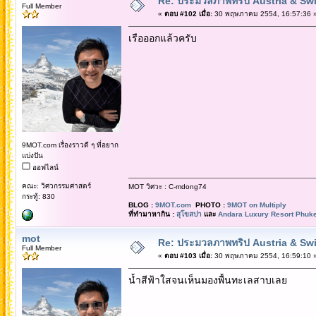
Re: ประมวลภาพทริป Austria & Swi
Full Member
«
ตอบ #102 เมื่อ:
30 พฤษภาคม 2554, 16:57:36 
เรือออกแล้วครับ
9MOT.com เรื่องราวดี ๆ ที่อยาก
แบ่งปัน
ออฟไลน์
คณะ: วิศวกรรมศาสตร์
MOT วิศวะ : C-mdong74
กระทู้: 830
BLOG :
9MOT.com
PHOTO :
9MOT on Multiply
ที่ทำมาหากิน :
สุโขสปา
และ
Andara Luxury Resort Phuke
mot
Re: ประมวลภาพทริป Austria & Swi
Full Member
«
ตอบ #103 เมื่อ:
30 พฤษภาคม 2554, 16:59:10 
น้ำสีฟ้าใสจนเห็นมองพื้นทะเลสาบเลย