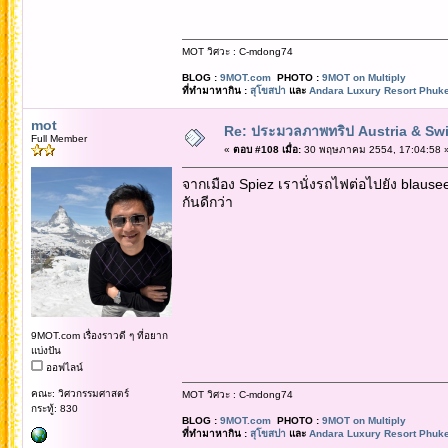
MOT วิศวะ : C-mdong74
BLOG :
9MOT.com
PHOTO :
9MOT on Multiply
ที่ทำมาหากิน :
สุโขสปา
และ
Andara Luxury Resort Phuke
mot
Re: ประมวลภาพทริป Austria & Swi
Full Member
«
ตอบ #108 เมื่อ:
30 พฤษภาคม 2554, 17:04:58 
จากเมือง Spiez เรานั่งรถไฟต่อไปยัง blause
กันดีกว่า
9MOT.com เรื่องราวดี ๆ ที่อยาก
แบ่งปัน
ออฟไลน์
คณะ: วิศวกรรมศาสตร์
MOT วิศวะ : C-mdong74
กระทู้: 830
BLOG :
9MOT.com
PHOTO :
9MOT on Multiply
ที่ทำมาหากิน :
สุโขสปา
และ
Andara Luxury Resort Phuke