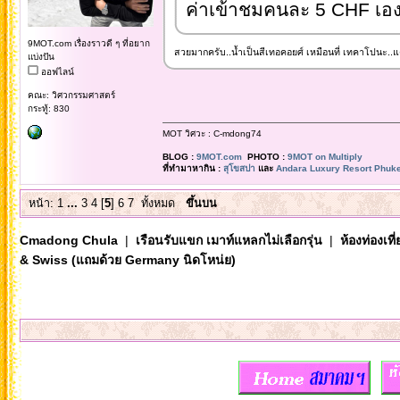
ค่าเข้าชมคนละ 5 CHF เอง
9MOT.com เรื่องราวดี ๆ ที่อยาก
สวยมากครับ..น้ำเป็นสีเทอคอยศ์ เหมือนที่ เทคาโปนะ..แต่พี
แบ่งปัน
ออฟไลน์
คณะ: วิศวกรรมศาสตร์
กระทู้: 830
MOT วิศวะ : C-mdong74
BLOG :
9MOT.com
PHOTO :
9MOT on Multiply
ที่ทำมาหากิน :
สุโขสปา
และ
Andara Luxury Resort Phuke
หน้า:
1
...
3
4
[
5
]
6
7
ทั้งหมด
ขึ้นบน
Cmadong Chula
|
เรือนรับแขก เมาท์แหลกไม่เลือกรุ่น
|
ห้องท่องเท
& Swiss (แถมด้วย Germany นิดโหน่ย)