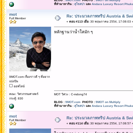
BLOG :
9MOT.com
PHOTO :
9MOT on Multiply
ที่ทำมาหากิน :
สุโขสปา
และ
Andara Luxury Resort Phuke
mot
Re: ประมวลภาพทริป Austria & Swi
Full Member
«
ตอบ #113 เมื่อ:
30 พฤษภาคม 2554, 17:08:03 
หลักฐานว่าน้ำใสมัก ๆ
9MOT.com เรื่องราวดี ๆ ที่อยาก
แบ่งปัน
ออฟไลน์
คณะ: วิศวกรรมศาสตร์
MOT วิศวะ : C-mdong74
กระทู้: 830
BLOG :
9MOT.com
PHOTO :
9MOT on Multiply
ที่ทำมาหากิน :
สุโขสปา
และ
Andara Luxury Resort Phuke
mot
Re: ประมวลภาพทริป Austria & Swi
Full Member
«
ตอบ #114 เมื่อ:
30 พฤษภาคม 2554, 17:08:57 