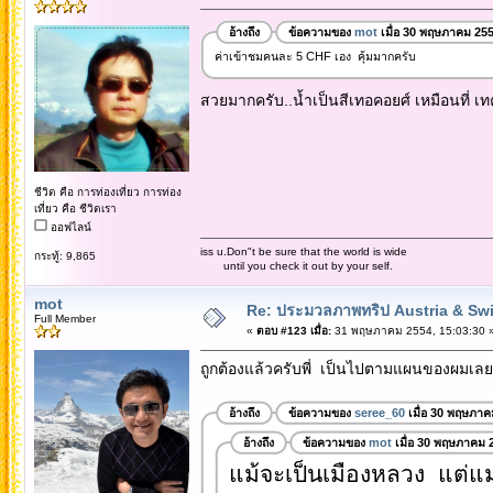
อ้างถึง
ข้อความของ
mot
เมื่อ 30 พฤษภาคม 255
ค่าเข้าชมคนละ 5 CHF เอง คุ้มมากครับ
สวยมากครับ..น้ำเป็นสีเทอคอยศ์ เหมือนที่ เทค
ชีวิต คือ การท่องเที่ยว การท่อง
เที่ยว คือ ชีวิตเรา
ออฟไลน์
iss u.Don"t be sure that the world is wide
กระทู้: 9,865
until you check it out by your self.
mot
Re: ประมวลภาพทริป Austria & Swi
Full Member
«
ตอบ #123 เมื่อ:
31 พฤษภาคม 2554, 15:03:30 
ถูกต้องแล้วครับพี่ เป็นไปตามแผนของผมเลย 
อ้างถึง
ข้อความของ
seree_60
เมื่อ 30 พฤษภาค
อ้างถึง
ข้อความของ
mot
เมื่อ 30 พฤษภาคม 
แม้จะเป็นเมืองหลวง แต่แม่