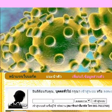
หน้าแรกเว็บบอร์ด
แนะนำตัว
เพิ่ม/แก้.ข้อมูลส่วนตัว
ยินดีต้อนรับคุณ,
บุคคลทั่วไป
กรุณา
เข้าสู่ระบบ
หรือ
ลงทะเ
เข้าสู่ระบบด้วยชื่อผู้ใช้ รหัสผ่าน
[สมาชิกเก่าลืมรหัส โทร 081-7611760]