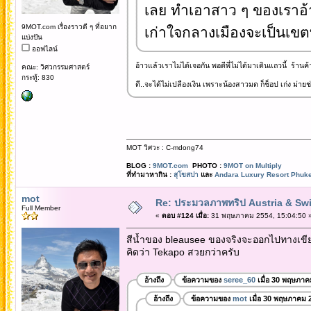
เลย ทำเอาสาว ๆ ของเราอ้า
9MOT.com เรื่องราวดี ๆ ที่อยาก
เก่าใจกลางเมืองจะเป็นเขตที
แบ่งปัน
ออฟไลน์
อ้าวแล้วเราไม่ได้เจอกัน พอดีพี่ไม่ได้มาเดินแถวนี้ ร้าน
คณะ: วิศวกรรมศาสตร์
กระทู้: 830
ดี..จะได้ไม่เปลืองเงิน เพราะน้องสาวมด ก็ช็อป เก่ง ม่ายช่
MOT วิศวะ : C-mdong74
BLOG :
9MOT.com
PHOTO :
9MOT on Multiply
ที่ทำมาหากิน :
สุโขสปา
และ
Andara Luxury Resort Phuke
mot
Re: ประมวลภาพทริป Austria & Swi
Full Member
«
ตอบ #124 เมื่อ:
31 พฤษภาคม 2554, 15:04:50 
สีน้ำของ bleausee ของจริงจะออกไปทางเขียว
คิดว่า Tekapo สวยกว่าครับ
อ้างถึง
ข้อความของ
seree_60
เมื่อ 30 พฤษภาค
อ้างถึง
ข้อความของ
mot
เมื่อ 30 พฤษภาคม 