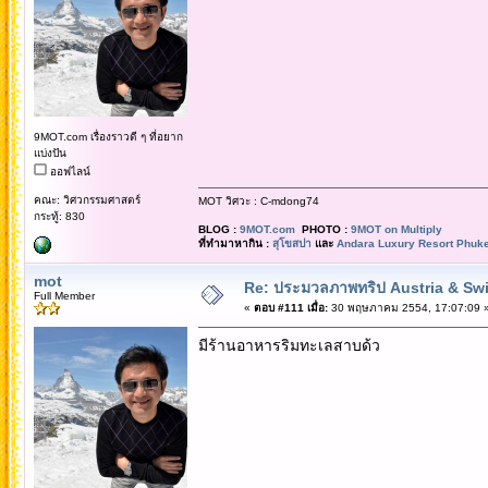
9MOT.com เรื่องราวดี ๆ ที่อยาก
แบ่งปัน
ออฟไลน์
คณะ: วิศวกรรมศาสตร์
MOT วิศวะ : C-mdong74
กระทู้: 830
BLOG :
9MOT.com
PHOTO :
9MOT on Multiply
ที่ทำมาหากิน :
สุโขสปา
และ
Andara Luxury Resort Phuke
mot
Re: ประมวลภาพทริป Austria & Swi
Full Member
«
ตอบ #111 เมื่อ:
30 พฤษภาคม 2554, 17:07:09 
มีร้านอาหารริมทะเลสาบด้ว