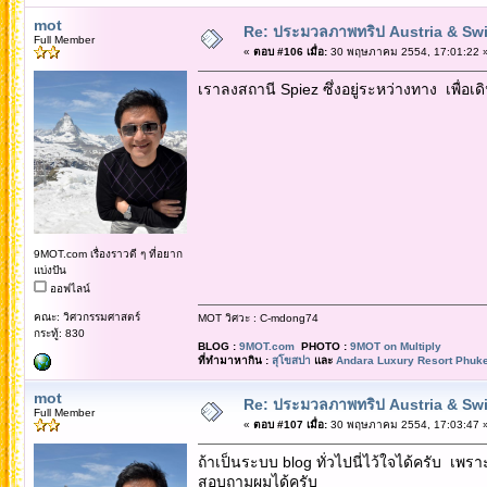
mot
Re: ประมวลภาพทริป Austria & Swi
Full Member
«
ตอบ #106 เมื่อ:
30 พฤษภาคม 2554, 17:01:22 
เราลงสถานี Spiez ซึ่งอยู่ระหว่างทาง เพื่อเ
9MOT.com เรื่องราวดี ๆ ที่อยาก
แบ่งปัน
ออฟไลน์
คณะ: วิศวกรรมศาสตร์
MOT วิศวะ : C-mdong74
กระทู้: 830
BLOG :
9MOT.com
PHOTO :
9MOT on Multiply
ที่ทำมาหากิน :
สุโขสปา
และ
Andara Luxury Resort Phuke
mot
Re: ประมวลภาพทริป Austria & Swi
Full Member
«
ตอบ #107 เมื่อ:
30 พฤษภาคม 2554, 17:03:47 
ถ้าเป็นระบบ blog ทั่วไปนี่ไว้ใจได้ครับ เพร
สอบถามผมได้ครับ