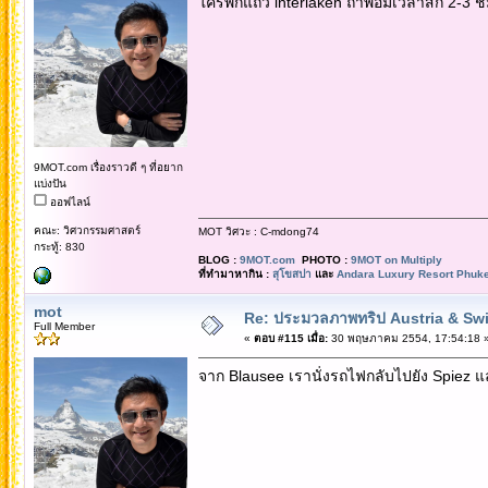
ใครพักแถว interlaken ถ้าพอมีเวลาสัก 2-3 ชม
9MOT.com เรื่องราวดี ๆ ที่อยาก
แบ่งปัน
ออฟไลน์
คณะ: วิศวกรรมศาสตร์
MOT วิศวะ : C-mdong74
กระทู้: 830
BLOG :
9MOT.com
PHOTO :
9MOT on Multiply
ที่ทำมาหากิน :
สุโขสปา
และ
Andara Luxury Resort Phuke
mot
Re: ประมวลภาพทริป Austria & Swi
Full Member
«
ตอบ #115 เมื่อ:
30 พฤษภาคม 2554, 17:54:18 
จาก Blausee เรานั่งรถไฟกลับไปยัง Spiez แ