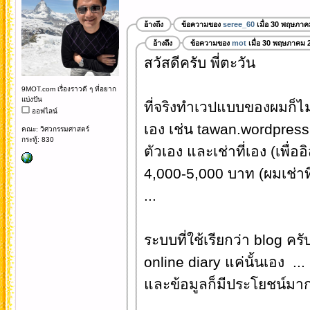
อ้างถึง
ข้อความของ
seree_60
เมื่อ 30 พฤษภาค
อ้างถึง
ข้อความของ
mot
เมื่อ 30 พฤษภาคม 
สวัสดีครับ พี่ตะวัน
9MOT.com เรื่องราวดี ๆ ที่อยาก
แบ่งปัน
ที่จริงทำเวปแบบของผมก็ไม
ออฟไลน์
เอง เช่น tawan.wordpre
คณะ: วิศวกรรมศาสตร์
กระทู้: 830
ตัวเอง และเช่าที่เอง (เพื
4,000-5,000 บาท (ผมเช่าที
...
ระบบที่ใช้เรียกว่า blog คร
online diary แค่นั้นเอง .
และข้อมูลก็มีประโยชน์มาก ๆ