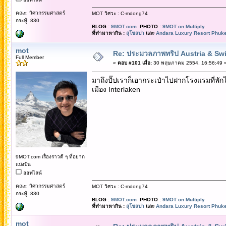
คณะ: วิศวกรรมศาสตร์
MOT วิศวะ : C-mdong74
กระทู้: 830
BLOG :
9MOT.com
PHOTO :
9MOT on Multiply
ที่ทำมาหากิน :
สุโขสปา
และ
Andara Luxury Resort Phuke
mot
Re: ประมวลภาพทริป Austria & Swi
Full Member
«
ตอบ #101 เมื่อ:
30 พฤษภาคม 2554, 16:56:49 
มาถึงปั๊ปเราก็เอากระเป๋าไปฝากโรงแรมที่พัก
เมือง Interlaken
9MOT.com เรื่องราวดี ๆ ที่อยาก
แบ่งปัน
ออฟไลน์
คณะ: วิศวกรรมศาสตร์
MOT วิศวะ : C-mdong74
กระทู้: 830
BLOG :
9MOT.com
PHOTO :
9MOT on Multiply
ที่ทำมาหากิน :
สุโขสปา
และ
Andara Luxury Resort Phuke
mot