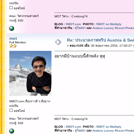
แบ่งปัน
ออฟไลน์
คณะ: วิศวกรรมศาสตร์
MOT วิศวะ : C-mdong74
กระทู้: 830
BLOG :
9MOT.com
PHOTO :
9MOT on Multiply
ที่ทำมาหากิน :
สุโขสปา
และ
Andara Luxury Resort Phuke
mot
Re: ประมวลภาพทริป Austria & Swi
Full Member
«
ตอบ #105 เมื่อ:
30 พฤษภาคม 2554, 17:00:27 
อยากมีบ้านแบบนี้สักหลัง หุหุ
9MOT.com เรื่องราวดี ๆ ที่อยาก
แบ่งปัน
ออฟไลน์
คณะ: วิศวกรรมศาสตร์
MOT วิศวะ : C-mdong74
กระทู้: 830
BLOG :
9MOT.com
PHOTO :
9MOT on Multiply
ที่ทำมาหากิน :
สุโขสปา
และ
Andara Luxury Resort Phuke