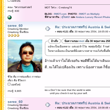
ออฟไลน์
คณะ: วิศวกรรมศาสตร์
MOT วิศวะ : C-mdong74
กระทู้: 830
BLOG :
9MOT.com
PHOTO :
9MOT on Multiply
ที่ทำมาหากิน :
สุโขสปา
และ
Andara Luxury Resort Phuke
seree_60
Re: ประมวลภาพทริป Austria & Swi
Cmadong Member
«
ตอบ #121 เมื่อ:
30 พฤษภาคม 2554, 18:05:00 
Cmadong ชั้นเซียน
อ้างถึง
ข้อความของ
mot
เมื่อ 30 พฤษภาคม 255
แม้จะเป็นเมืองหลวง แต่แม่เจ้าโว้ย พอทุ่มนึงปุ๊ป ร้าน
ใจกลางเมืองจะเป็นเขตที่มีเฉพาะรถสาธารณวิ่งกับพื้นที่ค
อ้าวแล้วเราไม่ได้เจอกัน พอดีพี่ไม่ได้มาเดิน
ดี..จะได้ไม่เปลืองเงิน เพราะน้องสาวมด ก็ช็อป
ชีวิต คือ การท่องเที่ยว การท่อง
เที่ยว คือ ชีวิตเรา
ออฟไลน์
iss u.Don"t be sure that the world is wide
กระทู้: 9,865
until you check it out by your self.
seree_60
Re: ประมวลภาพทริป Austria & Swi
Cmadong Member
«
ตอบ #122 เมื่อ:
30 พฤษภาคม 2554, 18:08:48 
Cmadong ชั้นเซียน