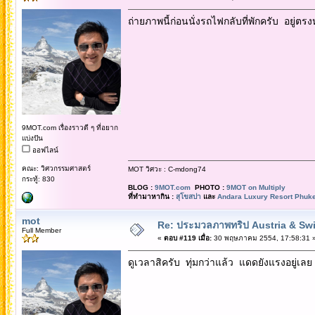
ถ่ายภาพนี้ก่อนนั่งรถไฟกลับที่พักครับ อยู่ตร
9MOT.com เรื่องราวดี ๆ ที่อยาก
แบ่งปัน
ออฟไลน์
คณะ: วิศวกรรมศาสตร์
MOT วิศวะ : C-mdong74
กระทู้: 830
BLOG :
9MOT.com
PHOTO :
9MOT on Multiply
ที่ทำมาหากิน :
สุโขสปา
และ
Andara Luxury Resort Phuke
mot
Re: ประมวลภาพทริป Austria & Swi
Full Member
«
ตอบ #119 เมื่อ:
30 พฤษภาคม 2554, 17:58:31 
ดูเวลาสิครับ ทุ่มกว่าแล้ว แดดยังแรงอยู่เลย