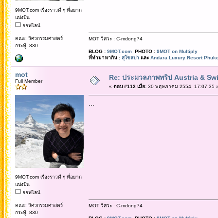
9MOT.com เรื่องราวดี ๆ ที่อยาก
แบ่งปัน
ออฟไลน์
คณะ: วิศวกรรมศาสตร์
MOT วิศวะ : C-mdong74
กระทู้: 830
BLOG :
9MOT.com
PHOTO :
9MOT on Multiply
ที่ทำมาหากิน :
สุโขสปา
และ
Andara Luxury Resort Phuke
mot
Re: ประมวลภาพทริป Austria & Swi
Full Member
«
ตอบ #112 เมื่อ:
30 พฤษภาคม 2554, 17:07:35 
...
9MOT.com เรื่องราวดี ๆ ที่อยาก
แบ่งปัน
ออฟไลน์
คณะ: วิศวกรรมศาสตร์
MOT วิศวะ : C-mdong74
กระทู้: 830