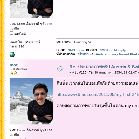
9MOT.com เรื่องราวดี ๆ ที่อยาก
แบ่งปัน
ออฟไลน์
คณะ: วิศวกรรมศาสตร์
MOT วิศวะ : C-mdong74
กระทู้: 830
BLOG :
9MOT.com
PHOTO :
9MOT on Multiply
ที่ทำมาหากิน :
สุโขสปา
และ
Andara Luxury Resort Phuke
mot
Re: ประมวลภาพทริป Austria & Swi
Full Member
«
ตอบ #120 เมื่อ:
30 พฤษภาคม 2554, 18:02:47 
คืนนั้นเรากลับไปนอนพักกันด้วยความอ่อนเพลี
http://www.9mot.com/2011/05/my-first-24hr
คอยติดตามภาพของวันรุ่งขึ้นในตอน my dre
9MOT.com เรื่องราวดี ๆ ที่อยาก
แบ่งปัน