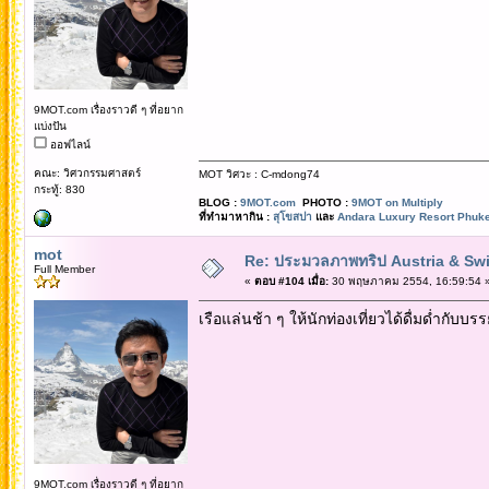
9MOT.com เรื่องราวดี ๆ ที่อยาก
แบ่งปัน
ออฟไลน์
คณะ: วิศวกรรมศาสตร์
MOT วิศวะ : C-mdong74
กระทู้: 830
BLOG :
9MOT.com
PHOTO :
9MOT on Multiply
ที่ทำมาหากิน :
สุโขสปา
และ
Andara Luxury Resort Phuke
mot
Re: ประมวลภาพทริป Austria & Swi
Full Member
«
ตอบ #104 เมื่อ:
30 พฤษภาคม 2554, 16:59:54 
เรือแล่นช้า ๆ ให้นักท่องเที่ยวได้ดื่มด่ำกับบร
9MOT.com เรื่องราวดี ๆ ที่อยาก