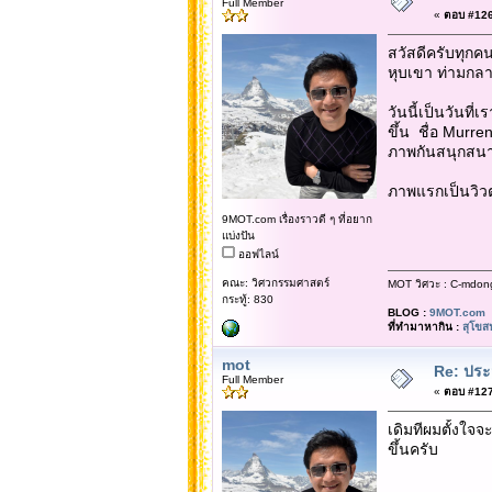
Full Member
«
ตอบ #126 
สวัสดีครับทุกคน
หุบเขา ท่ามกลา
วันนี้เป็นวันที
ขึ้น ชื่อ Murre
ภาพกันสนุกสนา
ภาพแรกเป็นวิวต
9MOT.com เรื่องราวดี ๆ ที่อยาก
แบ่งปัน
ออฟไลน์
คณะ: วิศวกรรมศาสตร์
MOT วิศวะ : C-mdon
กระทู้: 830
BLOG :
9MOT.com
ที่ทำมาหากิน :
สุโขส
mot
Re: ประ
Full Member
«
ตอบ #127 
เดิมทีผมตั้งใจ
ขึ้นครับ