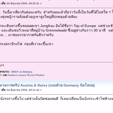
เมื่อ:
04 มิถุนายน 2554, 09:20:31 »
 วันนี้มาเที่ยวกันต่อนะครับ สำหรับผมแล้วถือว่าวันนี้เป็นวันที่ได้ไปสวิิส 
งทุ่งหญ้ารายล้อมด้วยภูเขาสูงใหญ่ที่ปกคลุมด้วยหิมะ
่เราจะเดินทางขึ้นชมยอดเขา Jungfrau อันได้ชื่อว่า Top of Europe แต่ช่วงเ
n และเดินชมวิวลงมาที่หมู่บ้าน Grimmelwald ซึ่งอยู่ห่างกันราว 30 นาที แต
น ... มาชมบรรยากาศกันดีกว่าครับ
รงสถานีรถไฟ ก่อนที่เราจะขึ้นเขา
g74
PHOTO :
9MOT on Multiply
ปา
และ
Andara Luxury Resort Phuket
มวลภาพทริป Austria & Swiss (แถมด้วย Germany นิดโหน่ย)
เมื่อ:
04 มิถุนายน 2554, 09:21:42 »
จะนั่งรถรางขึ้นไป แต่ช่วงนั้นปิดซ่อมพอดี ก็เลยเปลี่ยนเป็นนั่งกระเช้าไ