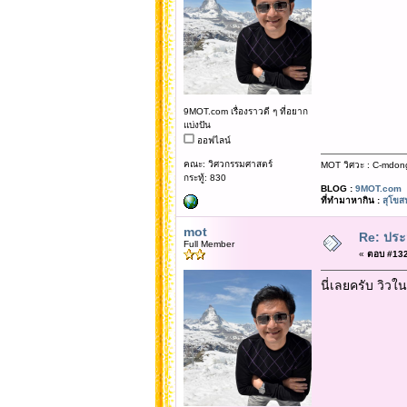
9MOT.com เรื่องราวดี ๆ ที่อยาก
แบ่งปัน
ออฟไลน์
คณะ: วิศวกรรมศาสตร์
MOT วิศวะ : C-mdon
กระทู้: 830
BLOG :
9MOT.com
ที่ทำมาหากิน :
สุโขส
mot
Re: ประ
Full Member
«
ตอบ #132 
นี่เลยครับ วิวใน