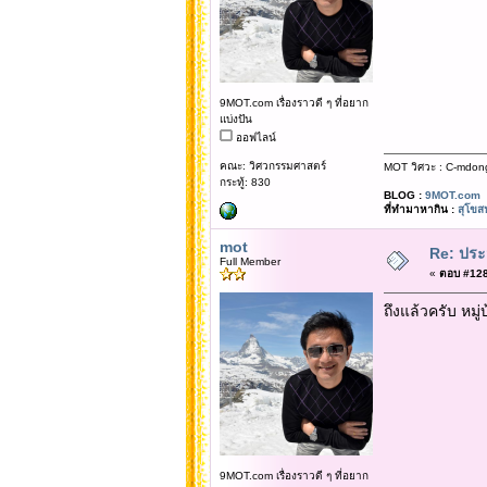
9MOT.com เรื่องราวดี ๆ ที่อยาก
แบ่งปัน
ออฟไลน์
คณะ: วิศวกรรมศาสตร์
MOT วิศวะ : C-mdon
กระทู้: 830
BLOG :
9MOT.com
ที่ทำมาหากิน :
สุโขส
mot
Re: ประ
Full Member
«
ตอบ #128 
ถึงแล้วครับ หมู
9MOT.com เรื่องราวดี ๆ ที่อยาก