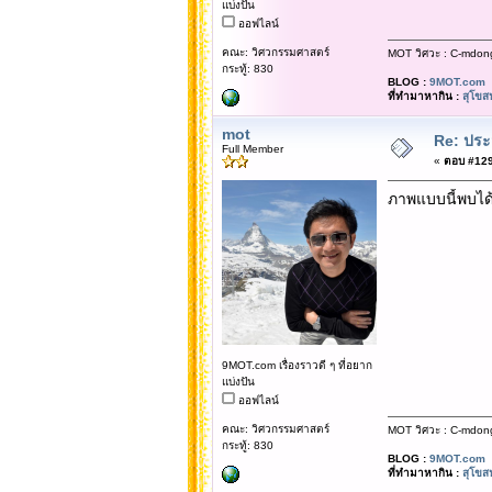
แบ่งปัน
ออฟไลน์
คณะ: วิศวกรรมศาสตร์
MOT วิศวะ : C-mdon
กระทู้: 830
BLOG :
9MOT.com
ที่ทำมาหากิน :
สุโขส
mot
Re: ประ
Full Member
«
ตอบ #129 
ภาพแบบนี้พบได
9MOT.com เรื่องราวดี ๆ ที่อยาก
แบ่งปัน
ออฟไลน์
คณะ: วิศวกรรมศาสตร์
MOT วิศวะ : C-mdon
กระทู้: 830
BLOG :
9MOT.com
ที่ทำมาหากิน :
สุโขส