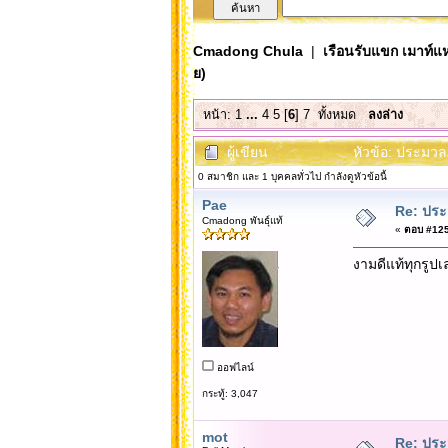
Cmadong Chula
|
เรือนรับแขก เมาท์แห
ย)
หน้า:
1
...
4
5
[
6
]
7
ทั้งหมด
ลงล่าง
ผู้เขียน
หัวข้อ: ประมวล
0 สมาชิก และ 1 บุคคลทั่วไป กำลังดูหัวข้อนี้
Pae
Re: ประ
Cmadong พันธุ์แท้
«
ตอบ #125 
งามดีแท้ทุกรูปเ
ออฟไลน์
กระทู้: 3,047
mot
Re: ประ