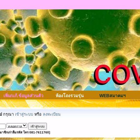
เพิ่ม/แก้.ข้อมูลส่วนตัว
ห้องโถงรวมรุ่น
WEBสมาคมฯ
ป
กรุณา
เข้าสู่ระบบ
หรือ
ลงทะเบียน
มาชิกเก่าลืมรหัส โทร 081-7611760]