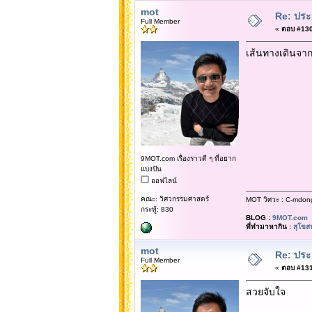
mot
Re: ประ
Full Member
«
ตอบ #130 
เส้นทางเดินจาก
9MOT.com เรื่องราวดี ๆ ที่อยาก
แบ่งปัน
ออฟไลน์
คณะ: วิศวกรรมศาสตร์
MOT วิศวะ : C-mdon
กระทู้: 830
BLOG :
9MOT.com
ที่ทำมาหากิน :
สุโขส
mot
Re: ประ
Full Member
«
ตอบ #131 
สวยจับใจ