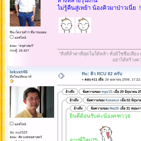
ห่างหลายรุ่นเกิ๊น
ไม่รู้คืนสู่เหย้า น้องคิวมาป่าวเนี่ย !
ซีมะโด่ง'จุฬาฯ ที่มาของผม
ออฟไลน์
คณะ: "ครุศาสตร์"
กระทู้: 26,927
“สิ่งที่ล้ำค่าที่สุดในใต้หล้า ทั้งมิใช่ชื
อย่าได้สร้างคว
lekvet46
Re: คิว RCU 82 ครับ
มือใหม่หัดเมาท์
«
ตอบ #11 เมื่อ:
24 เมษายน 2556, 17:22:
อ้างถึง
ข้อความของ
หนุน'21
เมื่อ 20 มิถุนายน 
อ้างถึง
ข้อความของ
Katawut
เมื่อ 02 มิถุน
อ้างถึง
ข้อความของ
Mai25
เมื่อ 31 พฤษภ
ยินดีต้อนรับค่ะน้องคฑาวุธ
ออฟไลน์
รุ่น: rcu2525
คณะ: สัตวแพทยศาสตร์
จากพี่ใหม่25