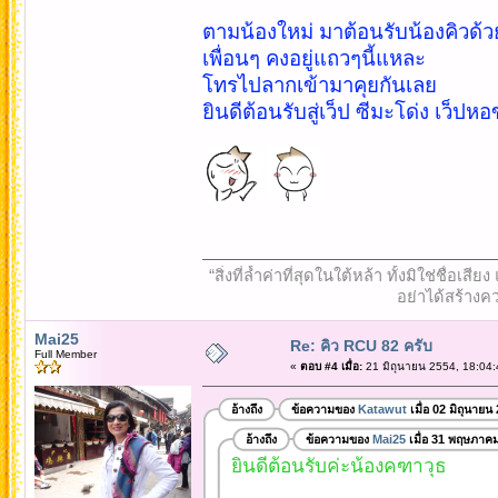
ตามน้องใหม่ มาต้อนรับน้องคิวด้
เพื่อนๆ คงอยู่แถวๆนี้แหละ
โทรไปลากเข้ามาคุยกันเลย
ยินดีต้อนรับสู่เว็ป ซีมะโด่ง เว็ป
“สิ่งที่ล้ำค่าที่สุดในใต้หล้า ทั้งมิใช่ชื
อย่าได้สร้างคว
Mai25
Re: คิว RCU 82 ครับ
Full Member
«
ตอบ #4 เมื่อ:
21 มิถุนายน 2554, 18:04:
อ้างถึง
ข้อความของ
Katawut
เมื่อ 02 มิถุนายน
อ้างถึง
ข้อความของ
Mai25
เมื่อ 31 พฤษภาค
ยินดีต้อนรับค่ะน้องคฑาวุธ