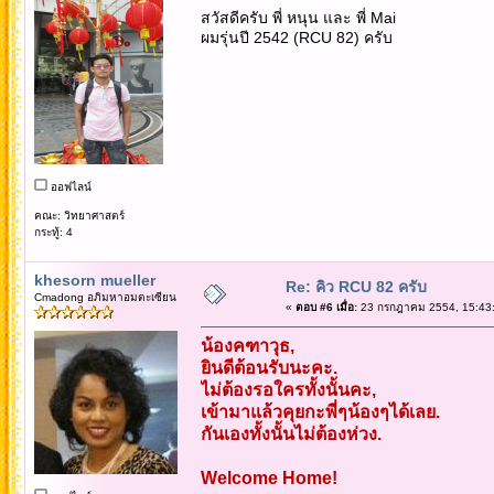
สวัสดีครับ พี่ หนุน และ พี่ Mai
ผมรุ่นปี 2542 (RCU 82) ครับ
ออฟไลน์
คณะ: วิทยาศาสตร์
กระทู้: 4
khesorn mueller
Re: คิว RCU 82 ครับ
Cmadong อภิมหาอมตะเซียน
«
ตอบ #6 เมื่อ:
23 กรกฎาคม 2554, 15:43:
น้องคฑาวุธ,
ยินดีต้อนรับนะคะ.
ไม่ต้องรอใครทั้งนั้นคะ,
เข้ามาแล้วคุยกะพี่ๆน้องๆได้เลย.
กันเองทั้งนั้นไม่ต้องห่วง.
Welcome Home!