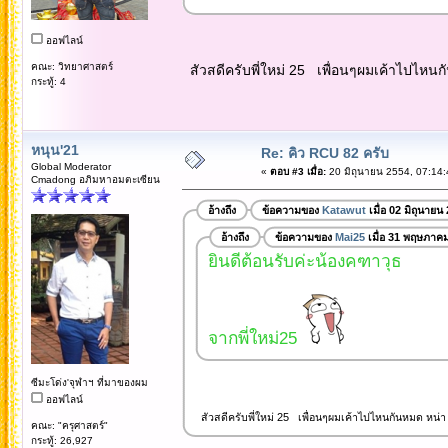
ออฟไลน์
คณะ: วิทยาศาสตร์
สัวสดีครับพี่ใหม่ 25 เพื่อนๆผมเค้าไปไหน
กระทู้: 4
หนุน'21
Re: คิว RCU 82 ครับ
Global Moderator
«
ตอบ #3 เมื่อ:
20 มิถุนายน 2554, 07:14:
Cmadong อภิมหาอมตะเซียน
อ้างถึง
ข้อความของ
Katawut
เมื่อ 02 มิถุนายน
อ้างถึง
ข้อความของ
Mai25
เมื่อ 31 พฤษภาค
ยินดีต้อนรับค่ะน้องคฑาวุธ
จากพี่ใหม่25
ซีมะโด่ง'จุฬาฯ ที่มาของผม
ออฟไลน์
สัวสดีครับพี่ใหม่ 25 เพื่อนๆผมเค้าไปไหนกันหมด หน่
คณะ: "ครุศาสตร์"
กระทู้: 26,927