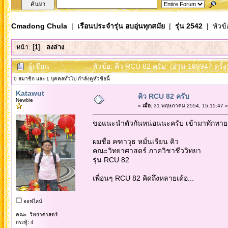
Cmadong Chula
|
เรือนประจำรุ่น อบอุ่นทุกสมัย
|
รุ่น 2542
| หัวข้
หน้า: [
1
]
ลงล่าง
ผู้เขียน
หัวข้อ: คิว RCU 82 ครับ (อ่าน 189947 ครั้ง
0 สมาชิก และ 1 บุคคลทั่วไป กำลังดูหัวข้อนี้
Katawut
คิว RCU 82 ครับ
Newbie
«
เมื่อ:
31 พฤษภาคม 2554, 15:15:47 »
ขอแนะนำตัวกันหน่อนนะครับ เข้ามาทักทายเ
ผมชื่อ คฑาวุธ หมั่นเรียน คิว
คณะวิทยาศาสตร์ ภาควิชาชีววิทยา
รุ่น RCU 82
เพื่อนๆ RCU 82 คิดถึงหลายเด้อ...
ออฟไลน์
คณะ: วิทยาศาสตร์
กระทู้: 4