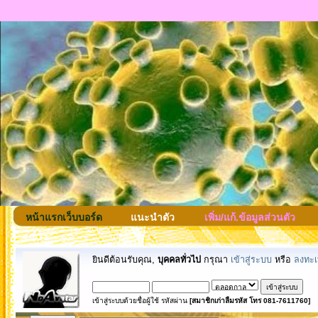
หน้าแรกเว็บบอร์ด
แนะนำตัว
เพิ่ม/แก้.ข้อมูลส่วนตัว
ยินดีต้อนรับคุณ,
บุคคลทั่วไป
กรุณา
เข้าสู่ระบบ
หรือ
ลงทะเ
เข้าสู่ระบบด้วยชื่อผู้ใช้ รหัสผ่าน
[สมาชิกเก่าลืมรหัส โทร 081-7611760]