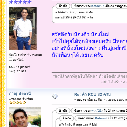
อ้างถึง
ข้อความของ
Katawut
เมื่อ 23 กรกฎาค
สวัสดีครับ พี่ หนุน และ พี่ Mai
ผมรุ่นปี 2542 (RCU 82) ครับ
สวัสดีครับน้องคิว น้องใหม่
เข้าไปคุยได้ทุกห้องเลยครับ มีห
อย่างที่น้องใหม่ส่งข่าว คืนสู่เหย้าปี
นัดเพื่อนๆได้เลยนะครับ
ซีมะโด่ง'จุฬาฯ ที่มาของผม
ออฟไลน์
คณะ: "ครุศาสตร์"
กระทู้: 26,927
“สิ่งที่ล้ำค่าที่สุดในใต้หล้า ทั้งมิใช่ชื
อย่าได้สร้างคว
ภาณุ ปาตานี
Re: คิว RCU 82 ครับ
Cmadong ชั้นเซียน
«
ตอบ #9 เมื่อ:
31 มีนาคม 2555, 11:09:5
อ้างถึง
ข้อความของ
หนุน'21
เมื่อ 24 กรกฎาคม 
อ้างถึง
ข้อความของ
Katawut
เมื่อ 23 กรกฎ
สวัสดีครับ พี่ หนุน และ พี่ Mai