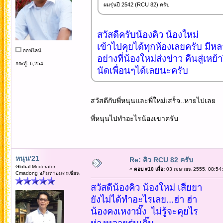
ผมรุ่นปี 2542 (RCU 82) ครับ
สวัสดีครับน้องคิว น้องใหม่
เข้าไปคุยได้ทุกห้องเลยครับ มี
ออฟไลน์
อย่างที่น้องใหม่ส่งข่าว คืนสู่เหย้า
กระทู้: 6,254
นัดเพื่อนๆได้เลยนะครับ
สวัสดีกับพี่หนุนและพี่ใหม่เสร็จ..หายไปเลย
พี่หนุนไปทำอะไรน้องเขาครับ
หนุน'21
Re: คิว RCU 82 ครับ
Global Moderator
«
ตอบ #10 เมื่อ:
03 เมษายน 2555, 08:54:
Cmadong อภิมหาอมตะเซียน
สวัสดีน้องคิว น้องใหม่ เสี่ยยา
ยังไม่ได้ทำอะไรเลย...ฮ่า ฮ่า
น้องคงเหงามั๊ง ไม่รู้จะคุยไร