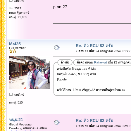
ออฟไลน์
p.nn.27
รุ่น: 2527
คณะ: รัฐศาสตร์
กระทู้: 71,885
Mai25
Re: คิว RCU 82 ครับ
Full Member
«
ตอบ #7 เมื่อ:
24 กรกฎาคม 2554, 01:29:
อ้างถึง
ข้อความของ
Katawut
เมื่อ 23 กรกฎาค
สวัสดีครับ พี่ หนุน และ พี่ Mai
ผมรุ่นปี 2542 (RCU 82) ครับ
[/quote
แจ้งไว้ก่อน 12พ.ย.เชิญรุ่น42 มางานคืนสู่เหย้านะคะ
ออฟไลน์
กระทู้: 525
หนุน'21
Re: คิว RCU 82 ครับ
Global Moderator
«
ตอบ #8 เมื่อ:
24 กรกฎาคม 2554, 22:18:
Cmadong อภิมหาอมตะเซียน