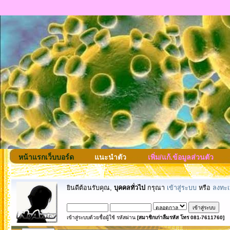
หน้าแรกเว็บบอร์ด
แนะนำตัว
เพิ่ม/แก้.ข้อมูลส่วนตัว
ยินดีต้อนรับคุณ,
บุคคลทั่วไป
กรุณา
เข้าสู่ระบบ
หรือ
ลงทะเ
เข้าสู่ระบบด้วยชื่อผู้ใช้ รหัสผ่าน
[สมาชิกเก่าลืมรหัส โทร 081-7611760]