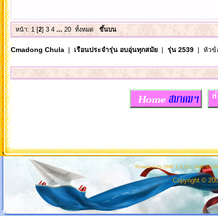
หน้า:
1
[
2
]
3
4
...
20
ทั้งหมด
ขึ้นบน
Cmadong Chula
|
เรือนประจำรุ่น อบอุ่นทุกสมัย
|
รุ่น 2539
| หัวข้
Powered by SMF 1.1.10
|
SMF © 200
Copyright © 20