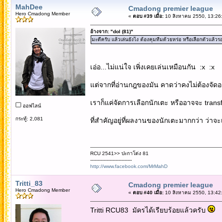
MahDee
Cmadong premier league
Hero Cmadong Member
«
ตอบ #39 เมื่อ:
10 สิงหาคม 2550, 13:26
อ้างจาก: "dol (81)"
มะดีครับ แล้วเล่นยังไง ต้องคุมทีมด้วยหร่อ หรือเลือกตัวแล้
เอ่อ...ไม่แน่ใจ เพิ่งเคยเล่นเหมือนกัน :x :x
แต่จากที่อ่านกฎของมัน คาดว่าคงไม่ต้องจัดอะ
เราก็แค่จัดการเลือกนักเตะ หรืออาจจะ transfer
ออฟไลน์
กระทู้: 2,081
ที่สำคัญอยู่ที่ผลงานของนักเตะมากกว่า ว่าจะ
RCU 2541>> ปะกาโด่ง 81
----------------------------
http://www.facebook.com/MrMahD
Tritti_83
Cmadong premier league
Hero Cmadong Member
«
ตอบ #40 เมื่อ:
10 สิงหาคม 2550, 13:42
Tritti RCU83 มัครได้เรียบร้อยแล้วครับ