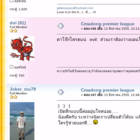
ออฟไลน์
jakkreepan@hotmail.com
กระทู้: 1,826
Love is in the A...I...R......H
dol (81)
Cmadong premier league
Full Member
«
ตอบ #46 เมื่อ:
13 สิงหาคม 2550, 10:13
ตาโจ๊กโครตแน่ :evil: ส่วนเราต้องวางแผนใ
ออฟไลน์
ความรักไม่มีวันหมดอายุ ถ้ามันจะหมดอายุแสดงว่าคุณหมดรั
กระทู้: 540
Joker_rcu79
Cmadong premier league
Full Member
«
ตอบ #47 เมื่อ:
13 สิงหาคม 2550, 12:48
:) :) :)
เปิดลีกแบบนี้ค่อยอุ่นใจหน่อย......
น้องดีครับ ระหว่างนัดเราเปลี่ยนตัวได้ปะ แล้
ใครรู้ช่วยบอกที....