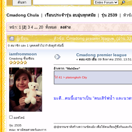
Cmadong Chula
|
เรือนประจำรุ่น อบอุ่นทุกสมัย
|
รุ่น 2539
| หัวข้
หน้า:
1
[
2
]
3
4
...
20
ทั้งหมด
ลงล่าง
ผู้เขียน
หัวข้อ: Cmadong premier league (อ่าน 331
0 สมาชิก และ 1 บุคคลทั่วไป กำลังดูหัวข้อนี้
iamfrommoon
Cmadong premier league
Cmadong ชั้นเซียน
«
ตอบ #25 เมื่อ:
09 สิงหาคม 2550, 13:51
อ้างจาก: "MahDee"
โก๋ 41 > platongkoh City
มะดี...คนนี้เอามาเป็น "คนเสิร์ฟน้ำ และนวด
ออฟไลน์
รุ่น: 2535
@@ธรรมชาติสร้างความขัดแย้ง เพื่อให้คนเรียนรู้ซึ่งกันและกั
คณะ: พาณิชยศาสตร์และการ