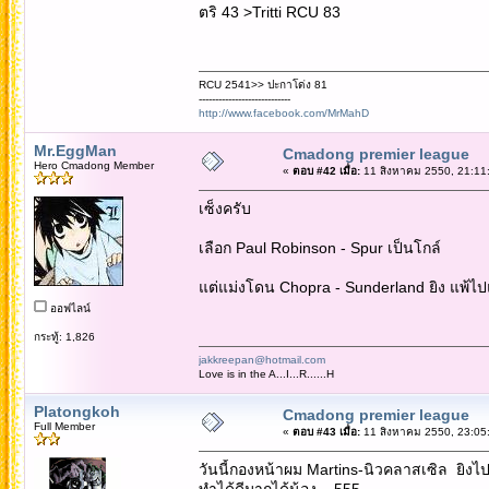
ตริ 43 >Tritti RCU 83
RCU 2541>> ปะกาโด่ง 81
----------------------------
http://www.facebook.com/MrMahD
Mr.EggMan
Cmadong premier league
Hero Cmadong Member
«
ตอบ #42 เมื่อ:
11 สิงหาคม 2550, 21:11
เซ็งครับ
เลือก Paul Robinson - Spur เป็นโกล์
แต่แม่งโดน Chopra - Sunderland ยิง แพ้ไป
ออฟไลน์
กระทู้: 1,826
jakkreepan@hotmail.com
Love is in the A...I...R......H
Platongkoh
Cmadong premier league
Full Member
«
ตอบ #43 เมื่อ:
11 สิงหาคม 2550, 23:05
วันนี้กองหน้าผม Martins-นิวคลาสเซิล ยิงไ
ทำได้ดีมากได้น้อง....555