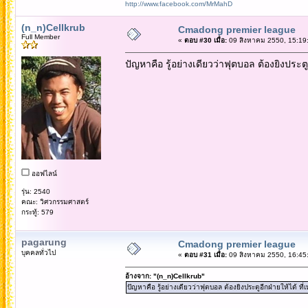
http://www.facebook.com/MrMahD
(n_n)Cellkrub
Cmadong premier league
Full Member
«
ตอบ #30 เมื่อ:
09 สิงหาคม 2550, 15:19
ปัญหาคือ รู้อย่างเดียวว่าฟุตบอล ต้องยิงประตูอ
ออฟไลน์
รุ่น: 2540
คณะ: วิศวกรรมศาสตร์
กระทู้: 579
pagarung
Cmadong premier league
บุคคลทั่วไป
«
ตอบ #31 เมื่อ:
09 สิงหาคม 2550, 16:45
อ้างจาก: "(n_n)Cellkrub"
ปัญหาคือ รู้อย่างเดียวว่าฟุตบอล ต้องยิงประตูอีกฝ่ายให้ได้ ที่เ