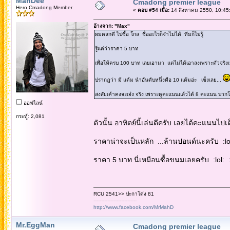
MahDee
Cmadong premier league
Hero Cmadong Member
«
ตอบ #54 เมื่อ:
14 สิงหาคม 2550, 10:45
อ้างจาก: "Max"
ผมตลกดี ไปซื้อ โกล ชื่ออะไรก็จำไม่ได้ ทีมก็ไม่รู้
รู้แต่ว่าราคา 5 บาท
เพื่อให้ครบ 100 บาท เลยเอามา แต่ไม่ได้เอาลงเพราะตัวจริง
ปรากฎว่า มี แต้ม นำอันดับหนึ่งคือ 10 แต้มอ่ะ เซ็งเลย...
สงสัยเค้าคงจะเจ๋ง จริง เพราะดูคะแนนแล้วได้ 8 คะแนน บวกโ
ออฟไลน์
กระทู้: 2,081
ตัวนั้น อาทิตย์นี้เล่นดีครับ เลยได้คะแนนไปเ
ราคาน่าจะเป็นหลัก ...ล้านปอนด์นะครับ :lol:
ราคา 5 บาท นี่เหมือนซื้อขนมเลยครับ :lol: :l
RCU 2541>> ปะกาโด่ง 81
----------------------------
http://www.facebook.com/MrMahD
Mr.EggMan
Cmadong premier league