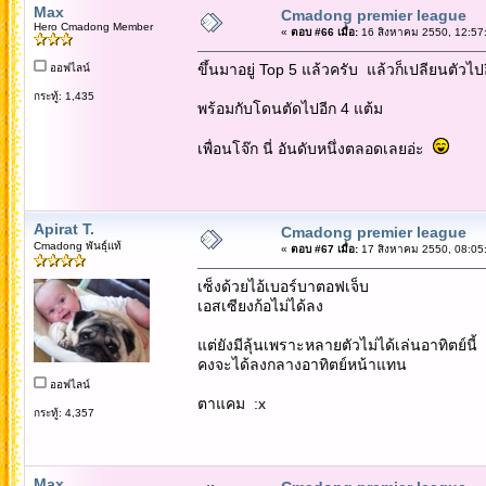
Max
Cmadong premier league
Hero Cmadong Member
«
ตอบ #66 เมื่อ:
16 สิงหาคม 2550, 12:57
ขึ้นมาอยู่ Top 5 แล้วครับ แล้วก็เปลียนตัวไป
ออฟไลน์
กระทู้: 1,435
พร้อมกับโดนตัดไปอีก 4 แต้ม
เพื่อนโจ๊ก นี่ อันดับหนึ่งตลอดเลยอ่ะ
Apirat T.
Cmadong premier league
Cmadong พันธุ์แท้
«
ตอบ #67 เมื่อ:
17 สิงหาคม 2550, 08:05
เซ็งด้วยไอ้เบอร์บาตอฟเจ็บ
เอสเซียงก้อไม่ได้ลง
แต่ยังมีลุ้นเพราะหลายตัวไม่ได้เล่นอาทิตย์นี้
คงจะได้ลงกลางอาทิตย์หน้าแทน
ออฟไลน์
ตาแคม :x
กระทู้: 4,357
Max