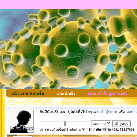
หน้าแรกเว็บบอร์ด
แนะนำตัว
เพิ่ม/แก้.ข้อมูลส่วนตัว
ยินดีต้อนรับคุณ,
บุคคลทั่วไป
กรุณา
เข้าสู่ระบบ
หรือ
ลงทะเ
เข้าสู่ระบบด้วยชื่อผู้ใช้ รหัสผ่าน
[สมาชิกเก่าลืมรหัส โทร 081-7611760]