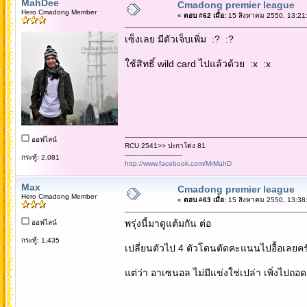
MahDee
Cmadong premier league
Hero Cmadong Member
«
ตอบ #62 เมื่อ:
15 สิงหาคม 2550, 13:21
เซ็งเลย มีตัวเจ็บเพิ่ม :? :?
ใช้สิทธิ์ wild card ไปแล้วด้วย :x :x
ออฟไลน์
RCU 2541>> ปะกาโด่ง 81
----------------------------
กระทู้: 2,081
http://www.facebook.com/MrMahD
Max
Cmadong premier league
Hero Cmadong Member
«
ตอบ #63 เมื่อ:
15 สิงหาคม 2550, 13:38
พรุ่งนี้มาดูแต้มกัน ต่อ
ออฟไลน์
กระทู้: 1,435
เปลี่ยนตัวไป 4 ตัวโดนตัดคะแนนไปอื้อเลยคร
แต่ว่า อาเซนอล ไม่มีแข่งใช่เปล่า เพิ่งไปถอด