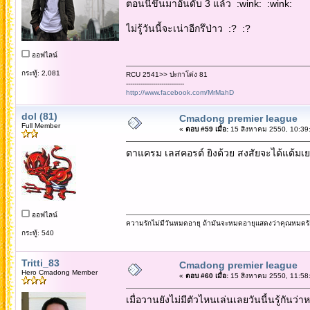
ตอนนี้ขึ้นมาอันดับ 3 แล้ว :wink: :wink:
ไม่รู้วันนี้จะเน่าอีกรึป่าว :? :?
ออฟไลน์
กระทู้: 2,081
RCU 2541>> ปะกาโด่ง 81
----------------------------
http://www.facebook.com/MrMahD
dol (81)
Cmadong premier league
Full Member
«
ตอบ #59 เมื่อ:
15 สิงหาคม 2550, 10:39
ตาแครม เลสคอรต์ ยิงด้วย สงสัยจะได้แต้มเ
ออฟไลน์
ความรักไม่มีวันหมดอายุ ถ้ามันจะหมดอายุแสดงว่าคุณหมดรั
กระทู้: 540
Tritti_83
Cmadong premier league
Hero Cmadong Member
«
ตอบ #60 เมื่อ:
15 สิงหาคม 2550, 11:58
เมื่อวานยังไม่มีตัวไหนเล่นเลยวันนี้นรู้กันว่าห