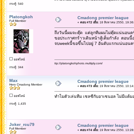
กระทู้: 540
Platongkoh
Cmadong premier league
Full Member
«
ตอบ #72 เมื่อ:
18 สิงหาคม 2550, 19:36
ถึงวันนี้ผมจะตุ๊ด แต่ลูกทีมผมไม่ตุ๊ดแน่นอนค
ขอประกาศกร้าวเดินหน้าสู้เต็มกำลัง ตอนนี้อย
จบweekนี้ขอขึ้นไปอยู่ 7 อันดับแรกแน่นอนครับ...
ออฟไลน์
ttp://platongkohphoto.multiply.com/
กระทู้: 344
Max
Cmadong premier league
Hero Cmadong Member
«
ตอบ #73 เมื่อ:
19 สิงหาคม 2550, 10:14
ทำไมตัวเล่นทีม เชลซีกับอาเซนอล ไม่มีแต้มอ
ออฟไลน์
กระทู้: 1,435
Joker_rcu79
Cmadong premier league
Full Member
«
ตอบ #74 เมื่อ:
19 สิงหาคม 2550, 13:28