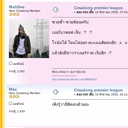
MahDee
Cmadong premier league
Hero Cmadong Member
«
ตอบ #64 เมื่อ:
16 สิงหาคม 2550, 07:03
ซวยซ้ำ ซวยซ้อนครับ
เบอร์บาตอฟ เจ็บ :? :?
โรนัลโด้ โดนไล่ออก คะแนนติดลบอีก :x :x
แล้วยังมีข่าวว่าเจอร์ราด เจ็บอีก :?
ออฟไลน์
กระทู้: 2,081
RCU 2541>> ปะกาโด่ง 81
----------------------------
http://www.facebook.com/MrMahD
Max
Cmadong premier league
Hero Cmadong Member
«
ตอบ #65 เมื่อ:
16 สิงหาคม 2550, 10:11
เพิ่งรู้ว่ามีติดลบด้วยอ่ะ
ออฟไลน์
กระทู้: 1,435