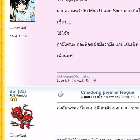
ฝากความหวังกับ Man U และ Spur มากเกิน
เซ็งว่ะ....
ออฟไลน์
ไอ้โจ๊ก
กระทู้: 1,826
ถ้ามึงชนะ กูจะฟ้องเมียมึงว่ามึง แอบเล่นเน
เพื่อนแท้
jakkreepan@hotmail.com
Love is in the A...I...R......H
dol (81)
Cmadong premier league
Full Member
«
ตอบ #71 เมื่อ:
18 สิงหาคม 2550, 15:01
สงสัย week นี้จะแย่เปลี่ยนตัวเยอะมาก :cry: แต
ออฟไลน์
ความรักไม่มีวันหมดอายุ ถ้ามันจะหมดอายุแสดงว่าคุณหมดรั