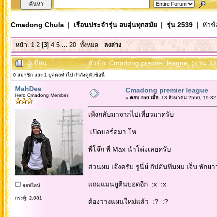
Cmadong Chula
|
เรือนประจำรุ่น อบอุ่นทุกสมัย
|
รุ่น 2539
| หัวข้
หน้า:
1
2
[
3
]
4
5
...
20
ทั้งหมด
ลงล่าง
ผู้เขียน
หัวข้อ: Cmadong premier league (อ่าน 331
0 สมาชิก และ 1 บุคคลทั่วไป กำลังดูหัวข้อนี้
MahDee
Cmadong premier league
Hero Cmadong Member
«
ตอบ #50 เมื่อ:
13 สิงหาคม 2550, 19:32
เพิ่งกลับมาจากไปเที่ยวมาครับ
เปิดบอร์ดมา โห
พี่โจ๊ก พี่ Max นำโด่งเลยครับ
ส่วนผม เจ๊งครับ รูนี่ย์ กัปตันทีมผม เจ็บ พักยา
แถมแมนยูตีนบอดอีก :x :x
ออฟไลน์
กระทู้: 2,081
ต้องวางแผนใหม่แล้ว :? :?