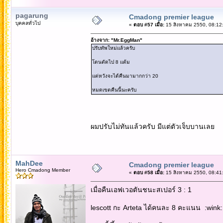
pagarung
Cmadong premier league
บุคคลทั่วไป
«
ตอบ #57 เมื่อ:
15 สิงหาคม 2550, 08:12
อ้างจาก: "Mr.EggMan"
ปรับทัพใหม่แล้วครับ
โดนตัดไป 8 แต้ม
แต่หวังจะได้คืนมามากกว่า 20
หมดเขตคืนนี้นะครับ
ผมปรับไม่ทันแล้วครับ มีแต่ตัวเจ็บบานเลย
MahDee
Cmadong premier league
Hero Cmadong Member
«
ตอบ #58 เมื่อ:
15 สิงหาคม 2550, 08:41
เมื่อคืนเอฟเวอตันชนะสเปอร์ 3 : 1
lescott กะ Arteta ได้คนละ 8 คะแนน :wink: