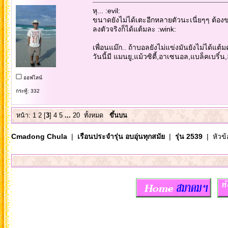
หุ... :evil:
ขนาดยังไม่ได้เตะอีกหลายตัวนะเนี่ยๆๆ ต้อง
ลงตัวจริงก็ได้แต้มละ :wink:
เพื่อนแม๊ก.. ถ้าบอลยังไม่แข่งมันยังไม่ได้แต้ม
วันนี้มี แมนยู,แม้วซิตี้,อาเซนอล,แบล็คเบริ์น,ล
ออฟไลน์
กระทู้: 332
หน้า:
1
2
[
3
]
4
5
...
20
ทั้งหมด
ขึ้นบน
Cmadong Chula
|
เรือนประจำรุ่น อบอุ่นทุกสมัย
|
รุ่น 2539
| หัวข้