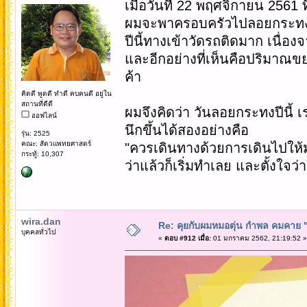
เมือวันที่ 22 พฤศจิกายน 2561 
ผมจะพาครอบครัวไปลอยกระทงที่ว
ปีนี้ทางเข้าวัดรถติดมาก เน
และอีกอย่างที่เห็นคือปริมาณ
ค้า
คิดดี พูดดี ทำดี คบคนดี อยู่ใน
สถานที่ดีดี
ผมจึงคิดว่า วันลอยกระทงปีนี้ 
ออฟไลน์
นึกขึ้นได้สองอย่างคือ
รุ่น: 2525
คณะ: สัตวแพทยศาสตร์
"ควรเดินทางด้วยการเดินไปให้ม
กระทู้: 10,307
ว่าแล้วก็เริ่มทำเลย และตั้งใจ
wira.dan
Re: คุยกับผมหมอตุ่น กำพล คมคาย "ก้
บุคคลทั่วไป
«
ตอบ #912 เมื่อ:
01 มกราคม 2562, 21:19:52 »