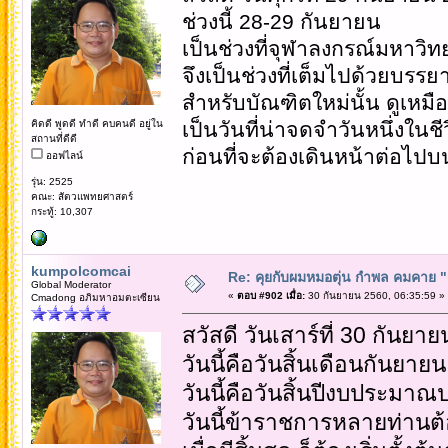
ช่วงนี้ 28-29 กันยายน
เป็นช่วงที่จุฬาลงกรณ์มหาว
จึงเป็นช่วงที่เต็มไปด้วยบรร
สำหรับบัณฑิตใหม่นั้น ดูเหมื
คิดดี พูดดี ทำดี คบคนดี อยู่ใน
เป็นวันที่น่าจดจำวันหนึ่งในชี
สถานที่ดีดี
ก่อนที่จะต้องเดินหน้าต่อไ
ออฟไลน์
รุ่น: 2525
คณะ: สัตวแพทยศาสตร์
กระทู้: 10,307
kumpolcomcai
Re: คุยกับผมหมอตุ่น กำพล คมคาย "ก้
Global Moderator
«
ตอบ #902 เมื่อ:
30 กันยายน 2560, 06:35:59 »
Cmadong อภิมหาอมตะเซียน
สวัสดี วันเสาร์ที่ 30 กันยา
วันนี้คือวันสิ้นเดือนกันยายน
วันนี้คือวันสิ้นปีงบประมา
วันนี้ข้าราชการหลายท่านต้อง