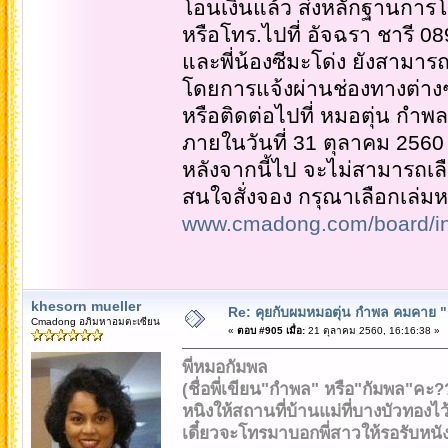
โอนเงินแล้ว ส่งหลักฐานการโอ
หรือโทร.ไปที่ อัจฉรา ชารี 0
และพี่น้องซีมะโด่ง ยังสามารถ
โดยการแจ้งผ่านช่องทางต่า
หรือติดต่อไปที่ หมอตุ่น กำ
ภายในวันที่ 31 ตุลาคม 2560 เ
หลังจากนี้ไป จะไม่สามารถเล
สนใจสั่งจอง กรุณาเลือกเล่มหนังส
www.cmadong.com/board/i
khesorn mueller
Re: คุยกับผมหมอตุ่น กำพล คมคาย "ก้
Cmadong อภิมหาอมตะเซียน
«
ตอบ #905 เมื่อ:
21 ตุลาคม 2560, 16:16:38 »
พี่หมอกัมพล
(ชื่อพี่เขียน"กำพล" หรือ"กัมพล"คะ?
หนิงให้สถานที่บ้านแม่ที่บางบัวทองไว
เดี๋ยวจะโทรมาบอกพี่สาวให้รอรับหนัง