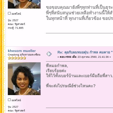
ขอขอบคุณมายังพี่ๆทุกท่านที่เป็นธุระ
พี่ๆที่สนับสนุนช่วยเหลือทำงานนี้ให้สำ
ออฟไลน์
ในทุกหน้าที่ ทุกงานที่เกี่ยวข้อง ขอปร
รุ่น: 2527
คณะ: รัฐศาสตร์
กระทู้: 71,885
khesorn mueller
Re: คุยกับผมหมอตุ่น กำพล คมคาย "ก้
Cmadong อภิมหาอมตะเซียน
«
ตอบ #906 เมื่อ:
23 ตุลาคม 2560, 21:41:36 »
พี่หมอกำพล,
เรียบร้อยค่ะ
ให้ไว้ทั้งเบอร์บ้านและเบอร์มือถือพี่สาว.
พี่จะส่งไปรษณีย์ช่วงไหนคะ?
ออฟไลน์
รุ่น: 2527
คณะ: รัฐศาสตร์