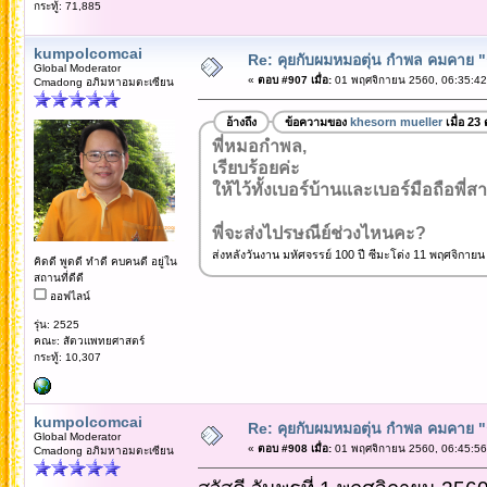
กระทู้: 71,885
kumpolcomcai
Re: คุยกับผมหมอตุ่น กำพล คมคาย "ก้
Global Moderator
«
ตอบ #907 เมื่อ:
01 พฤศจิกายน 2560, 06:35:42
Cmadong อภิมหาอมตะเซียน
อ้างถึง
ข้อความของ
khesorn mueller
เมื่อ 23
พี่หมอกำพล,
เรียบร้อยค่ะ
ให้ไว้ทั้งเบอร์บ้านและเบอร์มือถือพี่สา
พี่จะส่งไปรษณีย์ช่วงไหนคะ?
ส่งหลังวันงาน มหัศจรรย์ 100 ปี ซีมะโด่ง 11 พฤศจิกายน
คิดดี พูดดี ทำดี คบคนดี อยู่ใน
สถานที่ดีดี
ออฟไลน์
รุ่น: 2525
คณะ: สัตวแพทยศาสตร์
กระทู้: 10,307
kumpolcomcai
Re: คุยกับผมหมอตุ่น กำพล คมคาย "ก้
Global Moderator
«
ตอบ #908 เมื่อ:
01 พฤศจิกายน 2560, 06:45:56
Cmadong อภิมหาอมตะเซียน