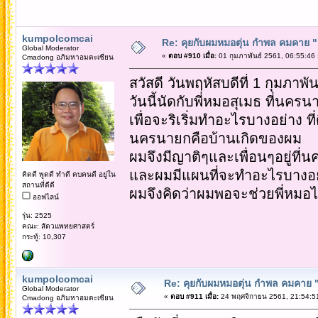
kumpolcomcai
Re: คุยกับผมหมอตุ่น กำพล คมคาย "ก้
Global Moderator
«
ตอบ #910 เมื่อ:
01 กุมภาพันธ์ 2561, 06:55:46 
Cmadong อภิมหาอมตะเซียน
สวัสดี วันพฤหัสบดีที่ 1 กุมภาพั
วันนี้นัดกับพี่หมอสุเมธ ที่นครน
เพื่อจะริเริ่มทำอะไรบางอย่าง ที
นครนายกคือบ้านเกิดของผม
ผมจึงมีญาติๆและเพื่อนๆอยู่ที
และผมมีแผนที่จะทำอะไรบางอย่า
คิดดี พูดดี ทำดี คบคนดี อยู่ใน
สถานที่ดีดี
ผมจึงคิดว่าผมพอจะช่วยพี่หม
ออฟไลน์
รุ่น: 2525
คณะ: สัตวแพทยศาสตร์
กระทู้: 10,307
kumpolcomcai
Re: คุยกับผมหมอตุ่น กำพล คมคาย "ก้
Global Moderator
«
ตอบ #911 เมื่อ:
24 พฤศจิกายน 2561, 21:54:5
Cmadong อภิมหาอมตะเซียน