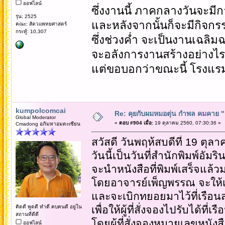
ออฟไลน์
ซึ่งงานนี้ ภาคกลางวันจะมี
รุ่น: 2525
และหลังจากนั้นก็จะมีกิจกรร
คณะ: สัตวแพทยศาสตร์
กระทู้: 10,307
ซึ่งช่วงค่ำ จะเป็นงานเฉลิม
จะอลังการงานสร้างอย่างไ
แต่ขอบอกว่าขณะนี้ โรงแรม
kumpolcomcai
Re: คุยกับผมหมอตุ่น กำพล คมคาย "ก้
Global Moderator
«
ตอบ #904 เมื่อ:
19 ตุลาคม 2560, 07:30:36 »
Cmadong อภิมหาอมตะเซียน
สวัสดี วันพฤห้สบดีที่ 19 ตุล
วันนี้เป็นวันที่สำนักพิมพ์อัมริ
จะนำหนังสือที่พิมพ์เสร็จแล้วม
โดยอาจารย์เพ็ญพรรณ จะให้เก
และจะเบิกทยอยมาไว้ที่เรือ
คิดดี พูดดี ทำดี คบคนดี อยู่ใน
เพื่อให้ผู้ที่สั่งจองไปรับได้ที่
สถานที่ดีดี
โดยผู้ที่สั่งจองหมายเลขหนังสือไ
ออฟไลน์