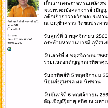
เป็นงานพระราชทานเพลิงศพ
พระพรหมมังคลาจารย์ (ปัญญ
อดีตเจ้าอาวาสวัดชลประทานรั
คิดดี พูดดี ทำดี คบคนดี อยู่ใน
ณ เมรุชั่วคราว วัดชลประทา
สถานที่ดีดี
ออฟไลน์
วันศุกร์ที่ 3 พฤศจิกายน 2560
รุ่น: 2525
คณะ: สัตวแพทยศาสตร์
กระทำมหาทานบารมี อุทิศแด
กระทู้: 10,307
วันเสาร์ที่ 4 พฤศจิกายน 256
ร่วมแสดงกตัญญูกตเวทิตาคุ
วันอาทิตย์ที่ 5 พฤศจิกายน 2
น้อมส่งสู่มรรค ผล นิพพาน
วันจันทร์ที่ 6 พฤศจิกายน 25
อัญเชิญอัฐิธาตุ สถิต ณ มหาเจ