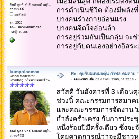
เมื่อมีสิ้นสุด ก็ต้องเริ่มตั้งต้
คิดดี พูดดี ทำดี คบคนดี อยู่ใน
การดำเนินชีวิต ต้องมีพลังท
สถานที่ดีดี
ออฟไลน์
บางคนร่างกายอ่อนแรง
รุ่น: 2525
บางคนจิตใจอ่อนล้า
คณะ: สัตวแพทยศาสตร์
กระทู้: 10,307
การอยู่ร่วมกันเป็นกลุ่ม จ
การอยู่กับตนเองอย่างอิสระ
kumpolcomcai
Re: คุยกับผมหมอตุ่น กำพล คมคาย "ก้
Global Moderator
«
ตอบ #903 เมื่อ:
03 ตุลาคม 2560, 04:22:16 »
Cmadong อภิมหาอมตะเซียน
สวัสดี วันอังคารที่ 3 เดือ
ช่วงนี้ คณะกรรมการสมาคมน
และคณะกรรมการจัดงาน"มหั
กำลังคร่ำเคร่ง กับการประ
หนึ่งร้อยปีมีครั้งเดียว ซึ่งจ
คิดดี พูดดี ทำดี คบคนดี อยู่ใน
โดยคาดการณ์ว่าจะมีชาวหอ
สถานที่ดีดี