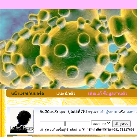
หน้าแรกเว็บบอร์ด
แนะนำตัว
เพิ่ม/แก้.ข้อมูลส่วนตัว
ยินดีต้อนรับคุณ,
บุคคลทั่วไป
กรุณา
เข้าสู่ระบบ
หรือ
ลงทะเ
เข้าสู่ระบบด้วยชื่อผู้ใช้ รหัสผ่าน
[สมาชิกเก่าลืมรหัส โทร 081-7611760]