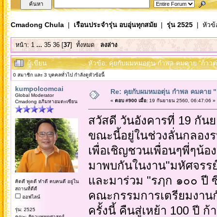
Cmadong Chula
|
เรือนประจำรุ่น อบอุ่นทุกสมัย
|
รุ่น 2525
| หัวข้
หน้า:
1
...
35
36
[
37
]
ทั้งหมด
ลงล่าง
ผู้เขียน
หัวข้อ: คุยกับผมหมอตุ่น กำพล คมคาย "ก้าวต่อ
0 สมาชิก และ 3 บุคคลทั่วไป กำลังดูหัวข้อนี้
kumpolcomcai
Re: คุยกับผมหมอตุ่น กำพล คมคาย "ก้
Global Moderator
«
ตอบ #900 เมื่อ:
19 กันยายน 2560, 06:47:06 »
Cmadong อภิมหาอมตะเซียน
สวัสดี วันอังคารที่ 19 กั
ขณะนี้อยู่ในช่วงลั่นกลอง
เพื่อเชิญชวนเพื่อนๆพี่ๆน้อ
มาพบกันในงาน"มหัศจรรย์ 
และมาร่วม "รฦก ๑๐๐ ปี ซ
คิดดี พูดดี ทำดี คบคนดี อยู่ใน
สถานที่ดีดี
คณะกรรมการเตรียมงานกั
ออฟไลน์
ครั้งนี้ คืนสู่เหย้า 100 ปี 
รุ่น: 2525
คณะ: สัตวแพทยศาสตร์