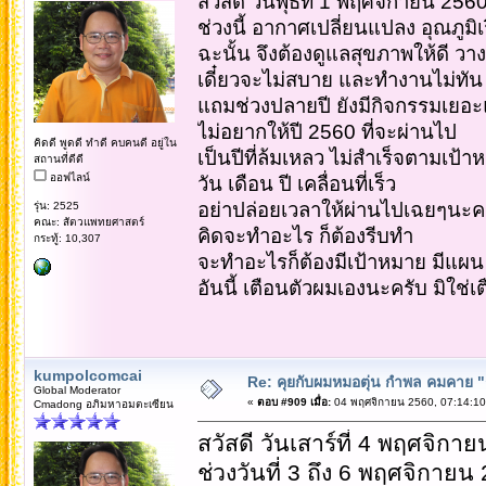
สวัสดี วันพุธที่ 1 พฤศจิกายน 256
ช่วงนี้ อากาศเปลี่ยนแปลง อุณภูมิเร
ฉะนั้น จึงต้องดูแลสุขภาพให้ดี ว
เดี๋ยวจะไม่สบาย และทำงานไม่ทัน
แถมช่วงปลายปี ยังมีกิจกรรมเย
ไม่อยากให้ปี 2560 ที่จะผ่านไป
คิดดี พูดดี ทำดี คบคนดี อยู่ใน
เป็นปีที่ล้มเหลว ไม่สำเร็จตามเป้า
สถานที่ดีดี
ออฟไลน์
วัน เดือน ปี เคลื่อนที่เร็ว
อย่าปล่อยเวลาให้ผ่านไปเฉยๆนะค
รุ่น: 2525
คณะ: สัตวแพทยศาสตร์
คิดจะทำอะไร ก็ต้องรีบทำ
กระทู้: 10,307
จะทำอะไรก็ต้องมีเป้าหมาย มีแผน
อันนี้ เตือนตัวผมเองนะครับ มิใช่
kumpolcomcai
Re: คุยกับผมหมอตุ่น กำพล คมคาย "ก้
Global Moderator
«
ตอบ #909 เมื่อ:
04 พฤศจิกายน 2560, 07:14:10
Cmadong อภิมหาอมตะเซียน
สวัสดี วันเสาร์ที่ 4 พฤศจิกา
ช่วงวันที่ 3 ถึง 6 พฤศจิกายน