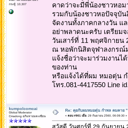
คาดว่าจะมีพี่น้องชาวห
กระทู้: 10,307
รวมกับน้องชาวหอปัจจุบั
จัดงานทั้งภาคกลางวัน แ
อย่าพลาดนะครับ เตรียมจอ
วันเสาร์ที่ 11 พฤศจิกายน
ณ หอพักนิสิตจุฬาลงกรณ์
แจ้งชื่อว่าจะมาร่วมงานไ
ของท่าน
หรือแจ้งได้ที่ผม หมอตุ่
โทร.081-4417550 Line i
kumpolcomcai
Re: คุยกับผมหมอตุ่น กำพล คมคาย "ก้
Global Moderator
«
ตอบ #901 เมื่อ:
29 กันยายน 2560, 06:09:30 »
Cmadong อภิมหาอมตะเซียน
สวัสดี วันศุกร์ที่ 29 กันยายน