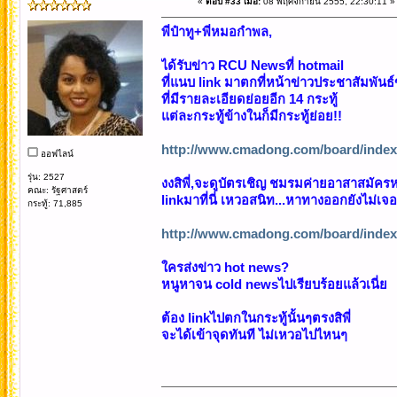
«
ตอบ #33 เมื่อ:
08 พฤศจิกายน 2555, 22:30:11 »
พี่ป๋าทู+พี่หมอกำพล,
ได้รับข่าว RCU Newsที่ hotmail
ที่แนบ link มาตกที่หน้าข่าวประชาสัมพัน
ที่มีรายละเอียดย่อยอีก 14 กระทู้
แต่ละกระทู้ข้างในก็มีกระทู้ย่อย!!
http://www.cmadong.com/board/index
ออฟไลน์
รุ่น: 2527
งงสิพี่,จะดูบัตรเชิญ ชมรมค่ายอาสาสมัครห
คณะ: รัฐศาสตร์
linkมาที่นี่ เหวอสนิท...หาทางออกยังไม่เจอ
กระทู้: 71,885
http://www.cmadong.com/board/inde
ใครส่งข่าว hot news?
หนูหาจน cold newsไปเรียบร้อยแล้วเนี่ย
ต้อง linkไปตกในกระทู้นั้นๆตรงสิพี่
จะได้เข้าจุดทันที ไม่เหวอไปไหนๆ