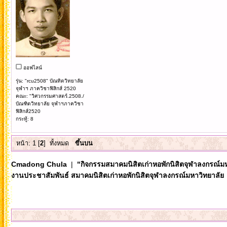
ออฟไลน์
รุ่น: "rcu2508" บัณทิตวิทยาลัย
จุฬาฯ ภาควิชาฟิสิกส์ 2520
คณะ: "วิศวกรรมศาสตร์.2508./
บัณฑิตวิทยาลัย จุฬาฯภาควิชา
ฟิสิกส์2520
กระทู้: 8
หน้า:
1
[
2
]
ทั้งหมด
ขึ้นบน
Cmadong Chula
|
"กิจกรรมสมาคมนิสิตเก่าหอพักนิสิตจุฬาลงกรณ์ม
งานประชาสัมพันธ์ สมาคมนิสิตเก่าหอพักนิสิตจุฬาลงกรณ์มหาวิทยาลัย