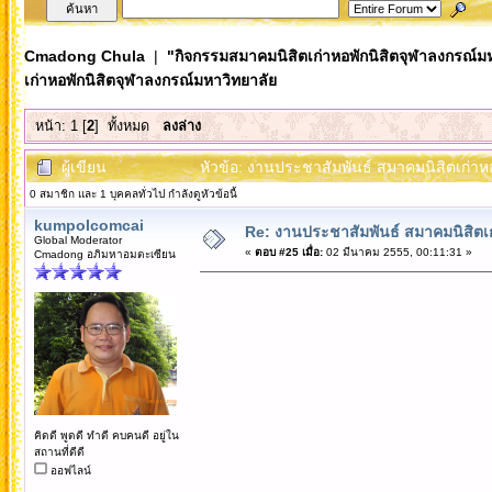
Cmadong Chula
|
"กิจกรรมสมาคมนิสิตเก่าหอพักนิสิตจุฬาลงกรณ์ม
เก่าหอพักนิสิตจุฬาลงกรณ์มหาวิทยาลัย
หน้า:
1
[
2
]
ทั้งหมด
ลงล่าง
ผู้เขียน
หัวข้อ: งานประชาสัมพันธ์ สมาคมนิสิตเก่าห
0 สมาชิก และ 1 บุคคลทั่วไป กำลังดูหัวข้อนี้
kumpolcomcai
Re: งานประชาสัมพันธ์ สมาคมนิสิตเก
Global Moderator
«
ตอบ #25 เมื่อ:
02 มีนาคม 2555, 00:11:31 »
Cmadong อภิมหาอมตะเซียน
คิดดี พูดดี ทำดี คบคนดี อยู่ใน
สถานที่ดีดี
ออฟไลน์