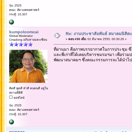
รุ่น: 2525
คณะ: สัตวแพทยศาสตร์
กระทู้: 10,307
kumpolcomcai
Re: งานประชาสัมพันธ์ สมาคมนิสิตเก
Global Moderator
«
ตอบ #30 เมื่อ:
02 มีนาคม 2555, 00:30:26 »
Cmadong อภิมหาอมตะเซียน
ที่ผ่านมา คือภาพบรรยากาศในการประชุม
และพี่เก่าที่ได้เคยบริหารชมรมฯมา เพื่อร
พัฒนาสมาคมฯ ซึ่งคณะกรรมการจะได้นำไปพิ
คิดดี พูดดี ทำดี คบคนดี อยู่ใน
สถานที่ดีดี
ออฟไลน์
รุ่น: 2525
คณะ: สัตวแพทยศาสตร์
กระทู้: 10,307
wannee