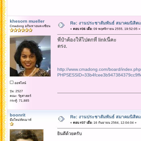
khesorn mueller
Re: งานประชาสัมพันธ์ สมาคมนิสิตเก
Cmadong อภิมหาอมตะเซียน
«
ตอบ #36 เมื่อ:
09 พฤศจิกายน 2555, 19:52:05 »
พี่ป๋าต้องให้ไปตกที่ linkนี้คะ
ตรง.
http://www.cmadong.com/board/index.ph
PHPSESSID=33b4fcee3b947384379cc9ff
ออฟไลน์
รุ่น: 2527
คณะ: รัฐศาสตร์
กระทู้: 71,885
boonrit
Re: งานประชาสัมพันธ์ สมาคมนิสิตเก
มือใหม่หัดเมาท์
«
ตอบ #37 เมื่อ:
16 กันยายน 2564, 12:04:04 »
ยินดีด้วยครับ