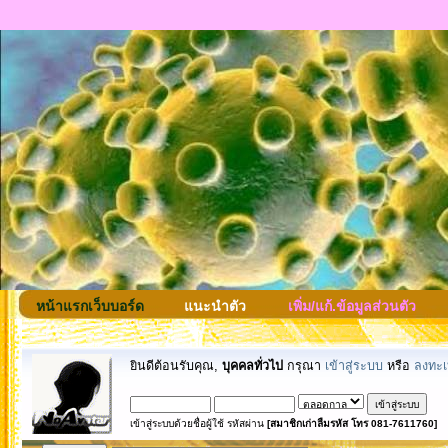
หน้าแรกเว็บบอร์ด
แนะนำตัว
เพิ่ม/แก้.ข้อมูลส่วนตัว
ยินดีต้อนรับคุณ,
บุคคลทั่วไป
กรุณา
เข้าสู่ระบบ
หรือ
ลงทะเ
เข้าสู่ระบบด้วยชื่อผู้ใช้ รหัสผ่าน
[สมาชิกเก่าลืมรหัส โทร 081-7611760]