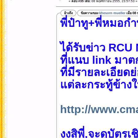
«
ตอบ #35 เมื่อ:
08 พฤศจิกายน 2555, 23:57:53 »
อ้างถึง
ข้อความของ
khesorn mueller
เมื่อ 08
พี่ป๋าทู+พี่หมอก
ได้รับข่าว RCU 
ที่แนบ link มา
ที่มีรายละเอียดย
แต่ละกระทู้ข้างใน
http://www.cm
งงสิพี่,จะดูบัต