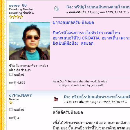
seree_60
Re: ทริปยุโรปบนเส้นทางสายโรแมนต
Cmadong Member
«
ตอบ #90 เมื่อ:
21 กรกฎาคม 2555, 21:02:21 »
Cmadong ชั้นเซียน
มารอชมต่อครับ น้องมด
ปีหน้ามีโครงการจะไปทัวร์ประเทศไหน
อยากเสนอให้ไป CROATIA อยากเห็น เพราะย
ยิ่งเป็นฝีมือน้อง สุดยอด
ชีวิต คือ การท่องเที่ยว การท่อง
เที่ยว คือ ชีวิตเรา
ออฟไลน์
iss u.Don"t be sure that the world is wide
กระทู้: 9,865
until you check it out by your self.
or'Ple.NAVY
Re: ทริปยุโรปบนเส้นทางสายโรแมนติก
Newbie
«
ตอบ #91 เมื่อ:
22 กรกฎาคม 2555, 20:39:45 »
ออฟไลน์
สวัสดีครับน้องมด
กระทู้: 2
เพิ่งได้เข้ามาชมภาพของน้อง สวยงามอลังกา
มีมุมมองขั้นเทพยิ่งกว่าที่ไปชมมาด้วยตาตนเ