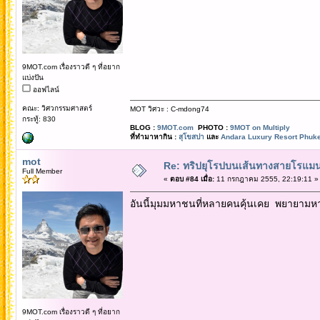
9MOT.com เรื่องราวดี ๆ ที่อยาก
แบ่งปัน
ออฟไลน์
คณะ: วิศวกรรมศาสตร์
MOT วิศวะ : C-mdong74
กระทู้: 830
BLOG :
9MOT.com
PHOTO :
9MOT on Multiply
ที่ทำมาหากิน :
สุโขสปา
และ
Andara Luxury Resort Phuke
mot
Re: ทริปยุโรปบนเส้นทางสายโรแมนต
Full Member
«
ตอบ #84 เมื่อ:
11 กรกฎาคม 2555, 22:19:11 »
อันนี้มุมมหาชนที่หลายคนคุ้นเคย พยายามห
9MOT.com เรื่องราวดี ๆ ที่อยาก