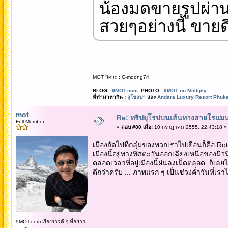
น้องมดขายรูปผ่าน
สวยๆอย่างนี้ ขายด
MOT วิศวะ : C-mdong74
BLOG :
9MOT.com
PHOTO :
9MOT on Multiply
ที่ทำมาหากิน :
สุโขสปา
และ
Andara Luxury Resort Phuke
mot
Re: ทริปยุโรปบนเส้นทางสายโรแมนต
Full Member
«
ตอบ #80 เมื่อ:
10 กรกฎาคม 2555, 22:43:18 »
เมืองถัดไปที่กลุ่มของพวกเราไปเยือนก็คือ 
เมืองนี้อยู่ทางทิศตะวันออกเฉียงเหนือของมิวน
ตลอดเวลาที่อยู่เมืองนี้ฝนลงเม็ดตลอด ก็เล
ดีกว่าครับ ... ภาพแรก ๆ เป็นช่วงค่ำวันที่เรา
9MOT.com เรื่องราวดี ๆ ที่อยาก