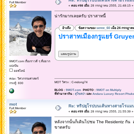
Full Member
«
ตอบ #98 เมื่อ:
28 กรกฎาคม 2555, 21:48:15 »
น่ารักมากเลยครับ ปราสาทนี้
อ้างถึง
ข้อความของ
seree_60
เมื่อ 24 กรกฎาค
ปราสาทเมืองกรูแยร์ Gruye
9MOT.com เรื่องราวดี ๆ ที่อยาก
แบ่งปัน
ออฟไลน์
คณะ: วิศวกรรมศาสตร์
MOT วิศวะ : C-mdong74
กระทู้: 830
BLOG :
9MOT.com
PHOTO :
9MOT on Multiply
ที่ทำมาหากิน :
สุโขสปา
และ
Andara Luxury Resort Phuke
mot
Re: ทริปยุโรปบนเส้นทางสายโรแมนต
Full Member
«
ตอบ #99 เมื่อ:
28 กรกฎาคม 2555, 21:55:39 »
หลังจากนั้นก็เดินไปชม The Residentz กัน 
ขาดครับ