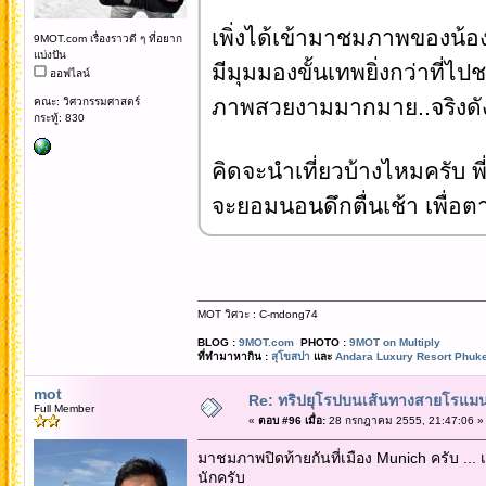
เพิ่งได้เข้ามาชมภาพของน้อ
9MOT.com เรื่องราวดี ๆ ที่อยาก
แบ่งปัน
มีมุมมองขั้นเทพยิ่งกว่าที่
ออฟไลน์
ภาพสวยงามมากมาย..จริงดัง
คณะ: วิศวกรรมศาสตร์
กระทู้: 830
คิดจะนำเที่ยวบ้างไหมครับ พ
จะยอมนอนดึกตื่นเช้า เพื่อ
MOT วิศวะ : C-mdong74
BLOG :
9MOT.com
PHOTO :
9MOT on Multiply
ที่ทำมาหากิน :
สุโขสปา
และ
Andara Luxury Resort Phuke
mot
Re: ทริปยุโรปบนเส้นทางสายโรแมนต
Full Member
«
ตอบ #96 เมื่อ:
28 กรกฎาคม 2555, 21:47:06 »
มาชมภาพปิดท้ายกันที่เมือง Munich ครับ ... เ
นักครับ