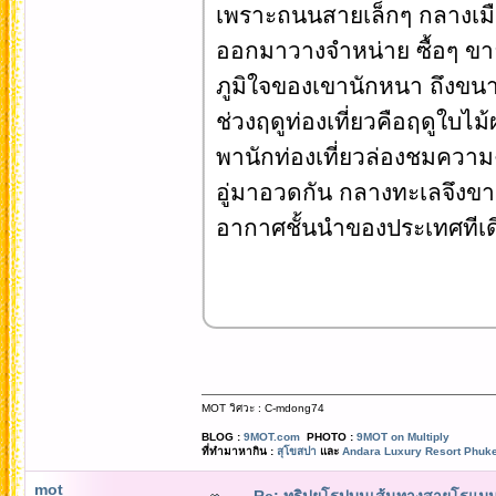
เพราะถนนสายเล็กๆ กลางเม
ออกมาวางจำหน่าย ซื้อๆ ขาย
ภูมิใจของเขานักหนา ถึงขนา
ช่วงฤดูท่องเที่ยวคือฤดูใบไ
พานักท่องเที่ยวล่องชมควา
อู่มาอวดกัน กลางทะเลจึงขาว
อากาศชั้นนำของประเทศทีเด
MOT วิศวะ : C-mdong74
BLOG :
9MOT.com
PHOTO :
9MOT on Multiply
ที่ทำมาหากิน :
สุโขสปา
และ
Andara Luxury Resort Phuke
mot
Re: ทริปยุโรปบนเส้นทางสายโรแมนต