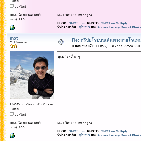
แบ่งปัน
ออฟไลน์
คณะ: วิศวกรรมศาสตร์
MOT วิศวะ : C-mdong74
กระทู้: 830
BLOG :
9MOT.com
PHOTO :
9MOT on Multiply
ที่ทำมาหากิน :
สุโขสปา
และ
Andara Luxury Resort Phuke
mot
Re: ทริปยุโรปบนเส้นทางสายโรแมนต
Full Member
«
ตอบ #85 เมื่อ:
11 กรกฎาคม 2555, 22:24:33 »
มุมสวยอื่น ๆ
9MOT.com เรื่องราวดี ๆ ที่อยาก
แบ่งปัน
ออฟไลน์
คณะ: วิศวกรรมศาสตร์
MOT วิศวะ : C-mdong74
กระทู้: 830
BLOG :
9MOT.com
PHOTO :
9MOT on Multiply
ที่ทำมาหากิน :
สุโขสปา
และ
Andara Luxury Resort Phuke