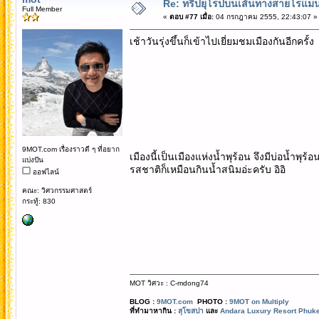
Re: ทริปยุโรปบนเส้นทางสายโรแมนต
Full Member
«
ตอบ #77 เมื่อ:
04 กรกฎาคม 2555, 22:43:07 »
เช้าวันรุ่งขึ้นก็เข้าไปเยี่ยมชมเมืองกันอีกค
9MOT.com เรื่องราวดี ๆ ที่อยาก
เมืองนี้เป็นเมืองแห่งน้ำพุร้อน จึงมีบ่อน้
แบ่งปัน
รสชาติก็เหมือนกินน้ำสนิมอ่ะครับ อิอิ
ออฟไลน์
คณะ: วิศวกรรมศาสตร์
กระทู้: 830
MOT วิศวะ : C-mdong74
BLOG :
9MOT.com
PHOTO :
9MOT on Multiply
ที่ทำมาหากิน :
สุโขสปา
และ
Andara Luxury Resort Phuke