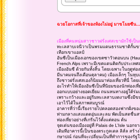
ฉวยโอกาสที่เจ้าของห้องไม่อยู่ มาขโมยซีน..
เมืองที่คนหนุ่มสาวชาวฝรั่งเศสเขามักใช้เป็นเ
ทะเลสาบเจนีวาเป็นพรมแดนธรรมชาติกั้นขวาง 
เทือกเขาแอลป์
อันซีเป็นเมืองเอกของเขตซาวัวตอนบน (Haut
French Alps เพราะมีเขตแดนติดกับประเทศสวิต
เมืองอันซี ด้วยกันทั้งสิ้น โดยเฉพาะในฤดูท่องเ
มีนาคมจนถึงเดือนตุลาคม) เมืองเล็กๆ ในหุบเข
ถึงชาวฝรั่งเศสเองก็นิยมมาท่องเที่ยวที่นี่ โด
อะไรทำให้เมืองอันซีเป็นที่นิยมของนักท่องเที
ออกแบบอย่างยอดเยี่ยม ถนนหนทางอยู่ใต้ร่ม
เพราะกว้างและอยู่ริมทะเลสาบงดงามซึ่งมีขน
เอาไว้ได้ในสภาพสมบูรณ์
อาคารที่ว่านี้เรียงรายไปตลอดสองฟากฝั่งของล
ท่ามกลางแสงแดดอุ่นและลม พัดเย็นสดชื่นสบาย
ท่องเที่ยวอย่างที่เกริ่นไว้ตั้งแต่ตอน ต้น
จุดเด่นของเมืองอยู่ที่ Palais de L’Isle นอก
เดิมทีอาคารนี้เป็นของตระกูลเดล ลิส์ล สร้า
กษาปณ์ ก่อนที่จะเปลี่ยนเป็นที่ทำการของรัฐใ