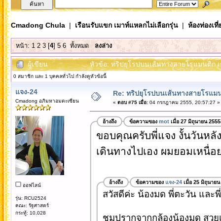
Cmadong Chula
|
เรือนรับแขก เมาท์แหลกไม่เลือกรุ่น
|
ห้องท่องเท
หน้า:
1
2
3
[
4
]
5
6
ทั้งหมด
ลงล่าง
ผู้เขียน
หัวข้อ: ทริปยุโรปบนเส้นทางสายโรแมนติก เย
0 สมาชิก และ 1 บุคคลทั่วไป กำลังดูหัวข้อนี้
แจง-24
Re: ทริปยุโรปบนเส้นทางสายโรแมนต
Cmadong อภิมหาอมตะเซียน
«
ตอบ #75 เมื่อ:
04 กรกฎาคม 2555, 20:57:27 »
อ้างถึง
ข้อความของ
mot
เมื่อ 27 มิถุนายน 255
ขอบคุณครับพี่แจง งั้นวันหลั
เดินทางไปเอง ผมยอมเหนื่อยคร
อ้างถึง
ข้อความของ
แจง-24
เมื่อ 25 มิถุนาย
ออฟไลน์
สวัสดีค่ะ น้องมด พี่ตะวัน และพี
รุ่น: RCU2524
คณะ: รัฐศาสตร์
กระทู้: 10,028
ชมปรากจากกล้องน้องมด สวย