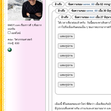
อ้างถึง
ข้อความของ
seree_60
เมื่อ 02 กรกฎ
อ้างถึง
ข้อความของ
seree_60
เมื่อ 30 มิ
อ้างถึง
ข้อความของ
mot
เมื่อ 27 มิถุ
ได้เวลาเที่ยวต่อแล้วครับ วันนี้ผมจะพาเดินทา
9MOT.com เรื่องราวดี ๆ ที่อยาก
เราไปถึงเมืองกันตอนเย็น ๆ ชมภาพบรรยากาศกัน
แบ่งปัน
ออฟไลน์
คณะ: วิศวกรรมศาสตร์
กระทู้: 830
เมืองนี้ พี่ไม่ค่อยชอบเท่าไหร่ พี่คิดว่า เมื่อเที
มีรูปแบบที่แตกต่างกัน เก่าแก่และสวยงามมาก และ