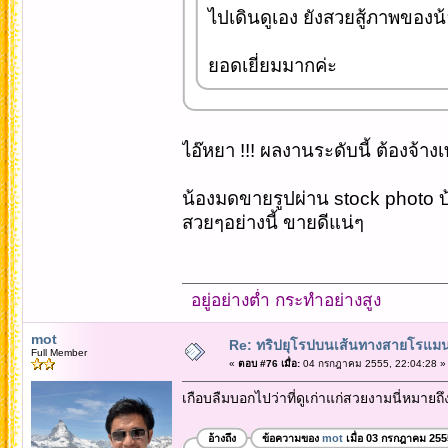
ไปเดินดูเอง ยังสวยสู้ภาพของน
ยอดเยี่ยมมากค่ะ
ไอ๊หยา !!! ผลงานระดับนี้ ต้องจ้างเท
น้องมดขายรูปผ่าน stock photo บ
สวยๆอย่างนี้ ขายดีแน่ๆ
อยู่อย่างต่ำ กระทำอย่างสูง
mot
Re: ทริปยุโรปบนเส้นทางสายโรแมนต
Full Member
«
ตอบ #76 เมื่อ:
04 กรกฎาคม 2555, 22:04:28 »
เกือบลืมบอกไปว่าที่ดูเก่าแก่สวยงามนี่หมาย
อ้างถึง
ข้อความของ
mot
เมื่อ 03 กรกฎาคม 255