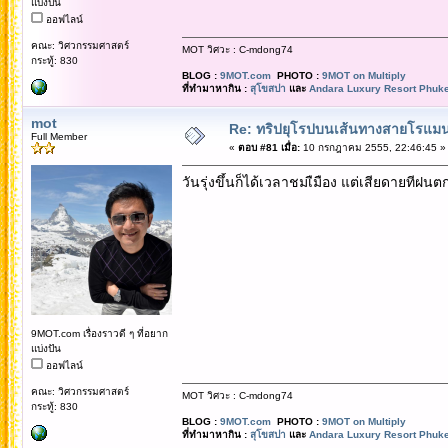
แบ่งปัน
ออฟไลน์
คณะ: วิศวกรรมศาสตร์
MOT วิศวะ : C-mdong74
กระทู้: 830
BLOG :
9MOT.com
PHOTO :
9MOT on Multiply
ที่ทำมาหากิน :
สุโขสปา
และ
Andara Luxury Resort Phuke
mot
Re: ทริปยุโรปบนเส้นทางสายโรแมนต
Full Member
«
ตอบ #81 เมื่อ:
10 กรกฎาคม 2555, 22:46:45 »
วันรุ่งขึ้นก็ได้เวลาชมเืมือง แต่เสียดายทีฝน
9MOT.com เรื่องราวดี ๆ ที่อยาก
แบ่งปัน
ออฟไลน์
คณะ: วิศวกรรมศาสตร์
MOT วิศวะ : C-mdong74
กระทู้: 830
BLOG :
9MOT.com
PHOTO :
9MOT on Multiply
ที่ทำมาหากิน :
สุโขสปา
และ
Andara Luxury Resort Phuke