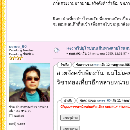
ภาพสวยงามมากมาย..จริงดังคำร่ำลือ..ชมภา
คิดจะนำเที่ยวบ้างไหมครับ พี่อยากสมัครเป็นล
จะยอมนอนดึกตื่นเช้า เพื่อตามไปชมมุมกล้อง
seree_60
Re: ทริปยุโรปบนเส้นทางสายโรแมนต
Cmadong Member
«
ตอบ #92 เมื่อ:
24 กรกฎาคม 2555, 12:31:57 »
Cmadong ชั้นเซียน
อ้างถึง
ข้อความของ
mot
เมื่อ 12 กรกฎาคม 255
สวยจังครับพี่ตะวัน ผมไม่เคย
วิชาท่องเที่ยวอีกหลายหน่วย 
อ้างถึง
ข้อความของ
seree_60
เมื่อ 11 กรกฎ
นี่ก็มุมมหาชนเหมือนกันครับ เมือง AnNECY FRAN
ชีวิต คือ การท่องเที่ยว การท่อง
เที่ยว คือ ชีวิตเรา
ออฟไลน์
กระทู้: 9,865