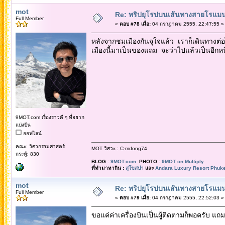
mot
Re: ทริปยุโรปบนเส้นทางสายโรแมนต
Full Member
«
ตอบ #78 เมื่อ:
04 กรกฎาคม 2555, 22:47:55 »
หลังจากชมเมืองกันจุใจแล้ว เราก็เดินทางต่
เมืองนี้มาเป็นของแถม จะว่าไปแล้วเป็นอีกหน
9MOT.com เรื่องราวดี ๆ ที่อยาก
แบ่งปัน
ออฟไลน์
คณะ: วิศวกรรมศาสตร์
MOT วิศวะ : C-mdong74
กระทู้: 830
BLOG :
9MOT.com
PHOTO :
9MOT on Multiply
ที่ทำมาหากิน :
สุโขสปา
และ
Andara Luxury Resort Phuke
mot
Re: ทริปยุโรปบนเส้นทางสายโรแมนต
Full Member
«
ตอบ #79 เมื่อ:
04 กรกฎาคม 2555, 22:52:03 »
ขอแค่ค่าเครื่องบินเป็นผู้ติดตามก็พอครับ แถม