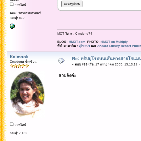
ออฟไลน์
คณะ: วิศวกรรมศาสตร์
กระทู้: 830
MOT วิศวะ : C-mdong74
BLOG :
9MOT.com
PHOTO :
9MOT on Multiply
ที่ทำมาหากิน :
สุโขสปา
และ
Andara Luxury Resort Phuke
Kaimook
Re: ทริปยุโรปบนเส้นทางสายโรแมนต
Cmadong ชั้นเซียน
«
ตอบ #89 เมื่อ:
17 กรกฎาคม 2555, 15:13:18 »
สวยจังค่ะ
ออฟไลน์
กระทู้: 7,132