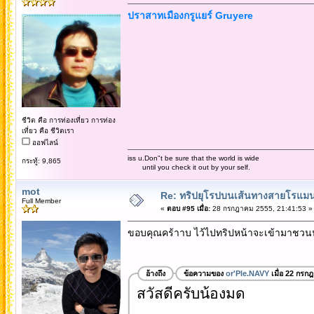
ปราสาทเมืองกรูแยร์ Gruyere
ชีวิต คือ การท่องเที่ยว การท่อง
เที่ยว คือ ชีวิตเรา
ออฟไลน์
iss u.Don"t be sure that the world is wide
กระทู้: 9,865
until you check it out by your self.
mot
Re: ทริปยุโรปบนเส้นทางสายโรแมนต
Full Member
«
ตอบ #95 เมื่อ:
28 กรกฎาคม 2555, 21:41:53 »
ขอบคุณคร้าาบ ไว้ไปทริปหน้าจะเข้ามาชวน
อ้างถึง
ข้อความของ
or'Ple.NAVY
เมื่อ 22 กรก
สวัสดีครับน้องมด