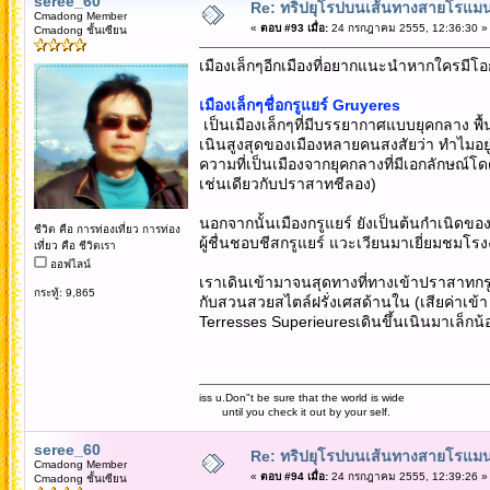
seree_60
Re: ทริปยุโรปบนเส้นทางสายโรแมนต
Cmadong Member
«
ตอบ #93 เมื่อ:
24 กรกฎาคม 2555, 12:36:30 »
Cmadong ชั้นเซียน
เมืองเล็กๆอีกเมืองที่อยากแนะนำหากใครมีโอก
เมืองเล็กๆชื่อกรูแยร์ Gruyeres
เป็นเมืองเล็กๆที่มีบรรยากาศแบบยุคกลาง พื้นป
เนินสูงสุดของเมืองหลายคนสงสัยว่า ทำไมอยู่ๆ
ความที่เป็นเมืองจากยุคกลางที่มีเอกลักษณ์
เช่นเดียวกับปราสาทชีลอง)
นอกจากนั้นเมืองกรูแยร์ ยังเป็นต้นกำเนิดของเนย
ชีวิต คือ การท่องเที่ยว การท่อง
ผู้ชื่นชอบชีสกรูแยร์ แวะเวียนมาเยี่ยมชมโรงง
เที่ยว คือ ชีวิตเรา
ออฟไลน์
เราเดินเข้ามาจนสุดทางที่ทางเข้าปราสาทก
กระทู้: 9,865
กับสวนสวยสไตล์ฝรั่งเศสด้านใน (เสียค่าเข้
Terresses Superieuresเดินขึ้นเนินมาเล็กน้
iss u.Don"t be sure that the world is wide
until you check it out by your self.
seree_60
Re: ทริปยุโรปบนเส้นทางสายโรแมนต
Cmadong Member
«
ตอบ #94 เมื่อ:
24 กรกฎาคม 2555, 12:39:26 »
Cmadong ชั้นเซียน