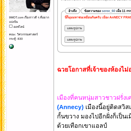
อ้างถึง
ข้อความของ
seree_60
เมื่อ 11 ก
นี่ก็มุมมหาชนเหมือนกันครับ เมือง AnNECY FR
9MOT.com เรื่องราวดี ๆ ที่อยาก
แบ่งปัน
ออฟไลน์
คณะ: วิศวกรรมศาสตร์
กระทู้: 830
ฉวยโอกาสที่เจ้าของห้องไม่อ
เมืองที่คนหนุ่มสาวชาวฝรั่งเ
(Annecy)
เมืองนี้อยู่ติดส
กั้นขวาง มองไปอีกฝั่งก็เป็น
ด้วยเทือกเขาแอลป์