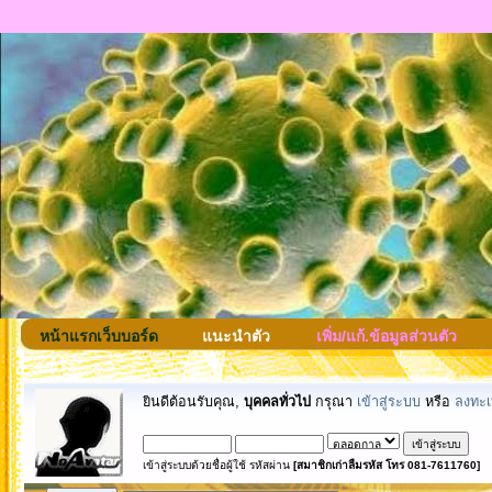
หน้าแรกเว็บบอร์ด
แนะนำตัว
เพิ่ม/แก้.ข้อมูลส่วนตัว
ยินดีต้อนรับคุณ,
บุคคลทั่วไป
กรุณา
เข้าสู่ระบบ
หรือ
ลงทะเ
เข้าสู่ระบบด้วยชื่อผู้ใช้ รหัสผ่าน
[สมาชิกเก่าลืมรหัส โทร 081-7611760]