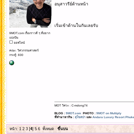
อนุสาวรีย์ด้านหน้า
เริ่มเข้าด้านในกันเลยรับ
9MOT.com เรื่องราวดี ๆ ที่อยาก
แบ่งปัน
ออฟไลน์
คณะ: วิศวกรรมศาสตร์
กระทู้: 830
MOT วิศวะ : C-mdong74
BLOG :
9MOT.com
PHOTO :
9MOT on Multiply
ที่ทำมาหากิน :
สุโขสปา
และ
Andara Luxury Resort Phuke
หน้า:
1
2
3
[
4
]
5
6
ทั้งหมด
ขึ้นบน