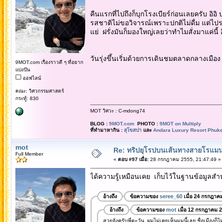
คืนแรกที่ไปถึงก็บุกโรงเบียร์ก่อนเลยครับ อิอ
รสชาติไม่ขอวิจารณ์เพราะปกติไม่ดื่ม แต่ไปร
แย่ ฝรั่งมันก็มองใหญ่เลยว่าทำไมสั่งมาแค่นี้ อ
วันรุ่งขึ้นเริ่มด้วยการเดินชมตลาดกลางเมือ
9MOT.com เรื่องราวดี ๆ ที่อยาก
แบ่งปัน
ออฟไลน์
คณะ: วิศวกรรมศาสตร์
กระทู้: 830
MOT วิศวะ : C-mdong74
BLOG :
9MOT.com
PHOTO :
9MOT on Multiply
ที่ทำมาหากิน :
สุโขสปา
และ
Andara Luxury Resort Phuke
mot
Re: ทริปยุโรปบนเส้นทางสายโรแมนต
Full Member
«
ตอบ #97 เมื่อ:
28 กรกฎาคม 2555, 21:47:49 »
ได้ความรู้เหมือนเคย เก็บไว้ในฐานข้อมูลสำหร
อ้างถึง
ข้อความของ
seree_60
เมื่อ 24 กรกฎาค
อ้างถึง
ข้อความของ
mot
เมื่อ 12 กรกฎาคม 
สวยจังครับพี่ตะวัน ผมไม่เคยเห็นมุมนี้เลย ชื่อเมืองก็