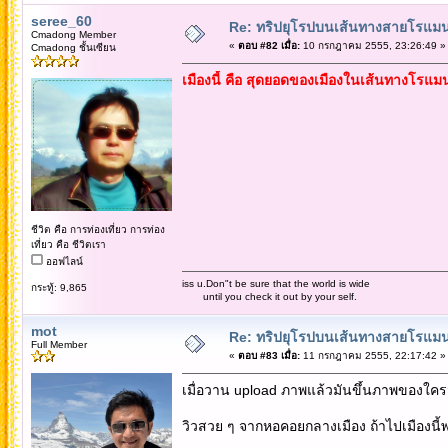
seree_60
Re: ทริปยุโรปบนเส้นทางสายโรแมนต
Cmadong Member
«
ตอบ #82 เมื่อ:
10 กรกฎาคม 2555, 23:26:49 »
Cmadong ชั้นเซียน
เมืองนี้ คือ สุดยอดของเมืองในเส้นทางโรแม
ชีวิต คือ การท่องเที่ยว การท่อง
เที่ยว คือ ชีวิตเรา
ออฟไลน์
iss u.Don"t be sure that the world is wide
กระทู้: 9,865
until you check it out by your self.
mot
Re: ทริปยุโรปบนเส้นทางสายโรแมนต
Full Member
«
ตอบ #83 เมื่อ:
11 กรกฎาคม 2555, 22:17:42 »
เมื่อวาน upload ภาพแล้วมันขึ้นภาพของใครมา
วิวสวย ๆ จากหอคอยกลางเมือง ถ้าไปเมืองนี้