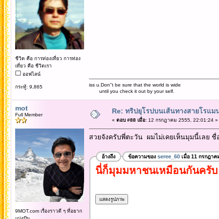
ชีวิต คือ การท่องเที่ยว การท่อง
เที่ยว คือ ชีวิตเรา
ออฟไลน์
iss u.Don"t be sure that the world is wide
กระทู้: 9,865
until you check it out by your self.
mot
Re: ทริปยุโรปบนเส้นทางสายโรแมนต
Full Member
«
ตอบ #88 เมื่อ:
12 กรกฎาคม 2555, 22:01:24 »
สวยจังครับพี่ตะวัน ผมไม่เคยเห็นมุมนี้เลย ชื
อ้างถึง
ข้อความของ
seree_60
เมื่อ 11 กรกฎาค
นี่ก็มุมมหาชนเหมือนกันคร
9MOT.com เรื่องราวดี ๆ ที่อยาก
แบ่งปัน