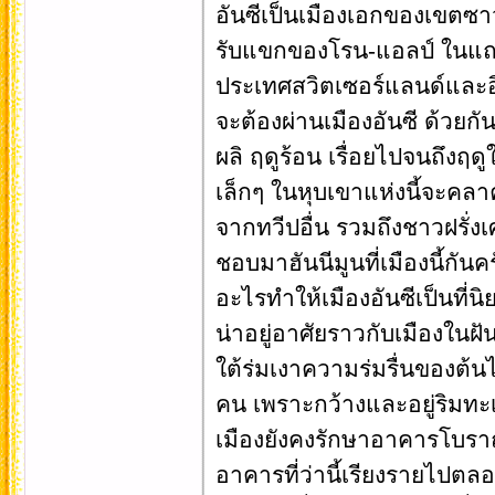
อันซีเป็นเมืองเอกของเขตซาว
รับแขกของโรน-แอลป์ ในแถบ
ประเทศสวิตเซอร์แลนด์และอิตา
จะต้องผ่านเมืองอันซี ด้วยกันท
ผลิ ฤดูร้อน เรื่อยไปจนถึงฤ
เล็กๆ ในหุบเขาแห่งนี้จะคลาค
จากทวีปอื่น รวมถึงชาวฝรั่งเ
ชอบมาฮันนีมูนที่เมืองนี้กันค
อะไรทำให้เมืองอันซีเป็นที่น
น่าอยู่อาศัยราวกับเมืองในฝ
ใต้ร่มเงาความร่มรื่นของต้
คน เพราะกว้างและอยู่ริมทะเ
เมืองยังคงรักษาอาคารโบรา
อาคารที่ว่านี้เรียงรายไปตล