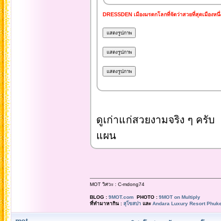
DRESSDEN เมืองมรดกโลกที่จัดว่าสวยที่สุดเมืองหนึ
ดูเก่าแก่สวยงามจริง ๆ คร
แผน
MOT วิศวะ : C-mdong74
BLOG :
9MOT.com
PHOTO :
9MOT on Multiply
ที่ทำมาหากิน :
สุโขสปา
และ
Andara Luxury Resort Phuke
mot