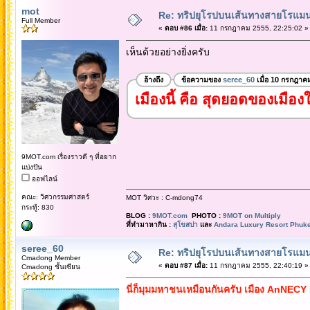
mot
Re: ทริปยุโรปบนเส้นทางสายโรแมนต
Full Member
«
ตอบ #86 เมื่อ:
11 กรกฎาคม 2555, 22:25:02 »
เห็นด้วยอย่างยิ่งครับ
อ้างถึง
ข้อความของ
seree_60
เมื่อ 10 กรกฎาค
เมืองนี้ คือ สุดยอดของเมื
9MOT.com เรื่องราวดี ๆ ที่อยาก
แบ่งปัน
ออฟไลน์
คณะ: วิศวกรรมศาสตร์
MOT วิศวะ : C-mdong74
กระทู้: 830
BLOG :
9MOT.com
PHOTO :
9MOT on Multiply
ที่ทำมาหากิน :
สุโขสปา
และ
Andara Luxury Resort Phuke
seree_60
Re: ทริปยุโรปบนเส้นทางสายโรแมนต
Cmadong Member
«
ตอบ #87 เมื่อ:
11 กรกฎาคม 2555, 22:40:19 »
Cmadong ชั้นเซียน
นี่ก็มุมมหาชนเหมือนกันครับ เมือง AnNE