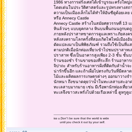
1986 ทางการฝรั่งเศสได้เข้าบูรณะครั้งใหญ่แ
โดดเด่นในประวัติศาสตร์และรูปทรงทางสถาปั
ความเป็นเมืองเล็กไม่ได้ทำให้อันซีดูด้อยเลย
หรือ Annecy Castle
Annecy Castle สร้างในสมัยศตวรรษที่ 13 และ
หินล้วนๆ แบบยุคกลาง หินบนพื้นถนนถูกบดถู
ภายหลังปราสาทขาดการดูแลเพราะภัยสงคราม แ
หลังสงครามโลกครั้งที่สองเกิดไฟไหม้เมืองอ
ดัดแปลงมาเป็นพิพิธภัณฑ์ รวมถึงใช้เป็นที่
ตามปกติเมื่อนักท่องเที่ยวเข้าไปชมปราสาท
ปราสาท ซึ่งเป็นอาคารสูงเพียง 2-3 ชั้น ชั้น
ร้านของชำ ร้านขายของที่ระลึก ร้านอาหารธ
จิปาถะ สำหรับร้านอาหารฝั่งที่ติดกับลำน้
น่ารักขึ้นอีก และถ้าเผื่อไปตรงกับวันที่ม
ไม้และผลิตผลการเกษตรต่างๆ ออกมาวางจำหน
นักหนา ถึงขนาดคุยว่าน้ำในทะเลสาบสะอาดจนก
ทะเลสาบมากมาย เช่น มีเรือพานักท่องเที่ย
ทะเลจึงขาวสะพรั่งไปด้วยเรือเหล่านี้ ดูหรู
iss u.Don"t be sure that the world is wide
until you check it out by your self.