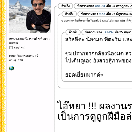
อ้างถึง
ข้อความของ
แจง-24
เมื่อ 04 กรกฎาคม 
อ้างถึง
ข้อความของ
mot
เมื่อ 27 มิถุนายน 2
ขอบคุณครับพี่แจง งั้นวันหลังจ้างผมไปถ่ายภาพมาให้ดูก
อ้างถึง
ข้อความของ
แจง-24
เมื่อ 25 มิถุ
สวัสดีค่ะ น้องมด พี่ตะวัน และ
9MOT.com เรื่องราวดี ๆ ที่อยาก
แบ่งปัน
ออฟไลน์
ชมปรากจากกล้องน้องมด สว
คณะ: วิศวกรรมศาสตร์
ไปเดินดูเอง ยังสวยสู้ภาพของ
กระทู้: 830
ยอดเยี่ยมมากค่ะ
ไอ๊หยา !!! ผลงานระ
เป็นการดูถูกฝีมือล่