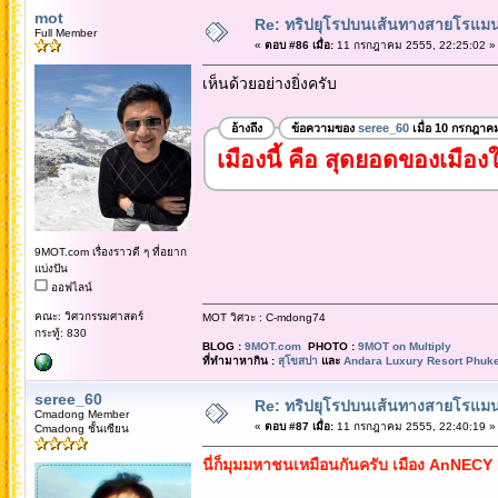
mot
Re: ทริปยุโรปบนเส้นทางสายโรแมนต
Full Member
«
ตอบ #86 เมื่อ:
11 กรกฎาคม 2555, 22:25:02 »
เห็นด้วยอย่างยิ่งครับ
อ้างถึง
ข้อความของ
seree_60
เมื่อ 10 กรกฎาค
เมืองนี้ คือ สุดยอดของเมื
9MOT.com เรื่องราวดี ๆ ที่อยาก
แบ่งปัน
ออฟไลน์
คณะ: วิศวกรรมศาสตร์
MOT วิศวะ : C-mdong74
กระทู้: 830
BLOG :
9MOT.com
PHOTO :
9MOT on Multiply
ที่ทำมาหากิน :
สุโขสปา
และ
Andara Luxury Resort Phuke
seree_60
Re: ทริปยุโรปบนเส้นทางสายโรแมนต
Cmadong Member
«
ตอบ #87 เมื่อ:
11 กรกฎาคม 2555, 22:40:19 »
Cmadong ชั้นเซียน
นี่ก็มุมมหาชนเหมือนกันครับ เมือง AnNE