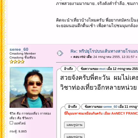
ภาพสวยงามมากมาย..จริงดังคำร่ำลือ..ชมภา
คิดจะนำเที่ยวบ้างไหมครับ พี่อยากสมัครเป็นล
จะยอมนอนดึกตื่นเช้า เพื่อตามไปชมมุมกล้อง
seree_60
Re: ทริปยุโรปบนเส้นทางสายโรแมนต
Cmadong Member
«
ตอบ #92 เมื่อ:
24 กรกฎาคม 2555, 12:31:57 »
Cmadong ชั้นเซียน
อ้างถึง
ข้อความของ
mot
เมื่อ 12 กรกฎาคม 255
สวยจังครับพี่ตะวัน ผมไม่เคย
วิชาท่องเที่ยวอีกหลายหน่วย 
อ้างถึง
ข้อความของ
seree_60
เมื่อ 11 กรกฎ
นี่ก็มุมมหาชนเหมือนกันครับ เมือง AnNECY FRAN
ชีวิต คือ การท่องเที่ยว การท่อง
เที่ยว คือ ชีวิตเรา
ออฟไลน์
กระทู้: 9,865