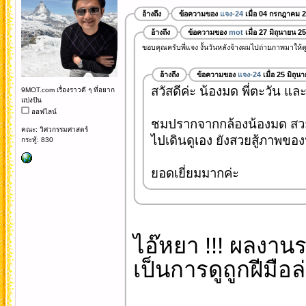
อ้างถึง
ข้อความของ
แจง-24
เมื่อ 04 กรกฎาคม 
อ้างถึง
ข้อความของ
mot
เมื่อ 27 มิถุนายน 2
ขอบคุณครับพี่แจง งั้นวันหลังจ้างผมไปถ่ายภาพมาให้ดูก
อ้างถึง
ข้อความของ
แจง-24
เมื่อ 25 มิถุ
สวัสดีค่ะ น้องมด พี่ตะวัน และ
9MOT.com เรื่องราวดี ๆ ที่อยาก
แบ่งปัน
ออฟไลน์
ชมปรากจากกล้องน้องมด สว
คณะ: วิศวกรรมศาสตร์
ไปเดินดูเอง ยังสวยสู้ภาพของ
กระทู้: 830
ยอดเยี่ยมมากค่ะ
ไอ๊หยา !!! ผลงานระ
เป็นการดูถูกฝีมือล่