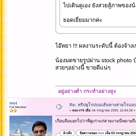
ไปเดินดูเอง ยังสวยสู้ภาพของน
ยอดเยี่ยมมากค่ะ
ไอ๊หยา !!! ผลงานระดับนี้ ต้องจ้างเท
น้องมดขายรูปผ่าน stock photo บ
สวยๆอย่างนี้ ขายดีแน่ๆ
อยู่อย่างต่ำ กระทำอย่างสูง
mot
Re: ทริปยุโรปบนเส้นทางสายโรแมนต
Full Member
«
ตอบ #76 เมื่อ:
04 กรกฎาคม 2555, 22:04:28 »
เกือบลืมบอกไปว่าที่ดูเก่าแก่สวยงามนี่หมาย
อ้างถึง
ข้อความของ
mot
เมื่อ 03 กรกฎาคม 255