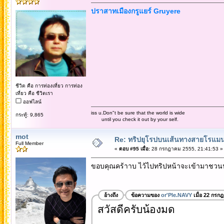
ปราสาทเมืองกรูแยร์ Gruyere
ชีวิต คือ การท่องเที่ยว การท่อง
เที่ยว คือ ชีวิตเรา
ออฟไลน์
iss u.Don"t be sure that the world is wide
กระทู้: 9,865
until you check it out by your self.
mot
Re: ทริปยุโรปบนเส้นทางสายโรแมนต
Full Member
«
ตอบ #95 เมื่อ:
28 กรกฎาคม 2555, 21:41:53 »
ขอบคุณคร้าาบ ไว้ไปทริปหน้าจะเข้ามาชวน
อ้างถึง
ข้อความของ
or'Ple.NAVY
เมื่อ 22 กรก
สวัสดีครับน้องมด