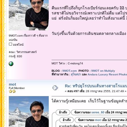
คืนแรกที่ไปถึงก็บุกโรงเบียร์ก่อนเลยครับ อิอ
รสชาติไม่ขอวิจารณ์เพราะปกติไม่ดื่ม แต่ไปร
แย่ ฝรั่งมันก็มองใหญ่เลยว่าทำไมสั่งมาแค่นี้ อ
วันรุ่งขึ้นเริ่มด้วยการเดินชมตลาดกลางเมือ
9MOT.com เรื่องราวดี ๆ ที่อยาก
แบ่งปัน
ออฟไลน์
คณะ: วิศวกรรมศาสตร์
กระทู้: 830
MOT วิศวะ : C-mdong74
BLOG :
9MOT.com
PHOTO :
9MOT on Multiply
ที่ทำมาหากิน :
สุโขสปา
และ
Andara Luxury Resort Phuke
mot
Re: ทริปยุโรปบนเส้นทางสายโรแมนต
Full Member
«
ตอบ #97 เมื่อ:
28 กรกฎาคม 2555, 21:47:49 »
ได้ความรู้เหมือนเคย เก็บไว้ในฐานข้อมูลสำหร
อ้างถึง
ข้อความของ
seree_60
เมื่อ 24 กรกฎาค
อ้างถึง
ข้อความของ
mot
เมื่อ 12 กรกฎาคม 
สวยจังครับพี่ตะวัน ผมไม่เคยเห็นมุมนี้เลย ชื่อเมืองก็