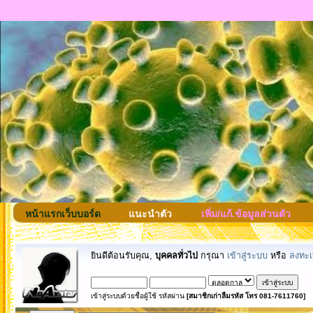
หน้าแรกเว็บบอร์ด
แนะนำตัว
เพิ่ม/แก้.ข้อมูลส่วนตัว
ยินดีต้อนรับคุณ,
บุคคลทั่วไป
กรุณา
เข้าสู่ระบบ
หรือ
ลงทะเ
เข้าสู่ระบบด้วยชื่อผู้ใช้ รหัสผ่าน
[สมาชิกเก่าลืมรหัส โทร 081-7611760]