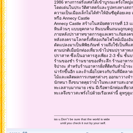
1986 ทางการฝรั่งเศสได้เข้าบูรณะครั้งใหญ่แ
โดดเด่นในประวัติศาสตร์และรูปทรงทางสถาปั
ความเป็นเมืองเล็กไม่ได้ทำให้อันซีดูด้อยเลย
หรือ Annecy Castle
Annecy Castle สร้างในสมัยศตวรรษที่ 13 และ
หินล้วนๆ แบบยุคกลาง หินบนพื้นถนนถูกบดถู
ภายหลังปราสาทขาดการดูแลเพราะภัยสงคราม แ
หลังสงครามโลกครั้งที่สองเกิดไฟไหม้เมืองอ
ดัดแปลงมาเป็นพิพิธภัณฑ์ รวมถึงใช้เป็นที่
ตามปกติเมื่อนักท่องเที่ยวเข้าไปชมปราสาท
ปราสาท ซึ่งเป็นอาคารสูงเพียง 2-3 ชั้น ชั้น
ร้านของชำ ร้านขายของที่ระลึก ร้านอาหารธ
จิปาถะ สำหรับร้านอาหารฝั่งที่ติดกับลำน้
น่ารักขึ้นอีก และถ้าเผื่อไปตรงกับวันที่ม
ไม้และผลิตผลการเกษตรต่างๆ ออกมาวางจำหน
นักหนา ถึงขนาดคุยว่าน้ำในทะเลสาบสะอาดจนก
ทะเลสาบมากมาย เช่น มีเรือพานักท่องเที่ย
ทะเลจึงขาวสะพรั่งไปด้วยเรือเหล่านี้ ดูหรู
iss u.Don"t be sure that the world is wide
until you check it out by your self.