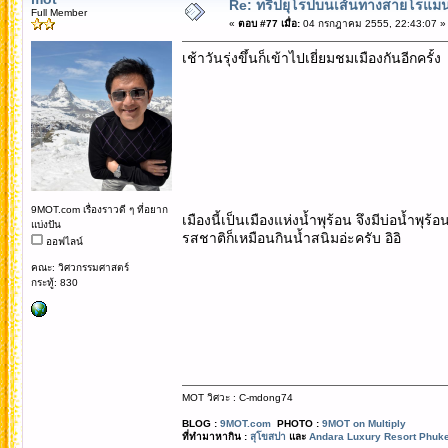
Re: ทริปยุโรปบนเส้นทางสายโรแมนต
Full Member
«
ตอบ #77 เมื่อ:
04 กรกฎาคม 2555, 22:43:07 »
เช้าวันรุ่งขึ้นก็เข้าไปเยี่ยมชมเมืองกันอีกค
9MOT.com เรื่องราวดี ๆ ที่อยาก
เมืองนี้เป็นเมืองแห่งน้ำพุร้อน จึงมีบ่อน้
แบ่งปัน
รสชาติก็เหมือนกินน้ำสนิมอ่ะครับ อิอิ
ออฟไลน์
คณะ: วิศวกรรมศาสตร์
กระทู้: 830
MOT วิศวะ : C-mdong74
BLOG :
9MOT.com
PHOTO :
9MOT on Multiply
ที่ทำมาหากิน :
สุโขสปา
และ
Andara Luxury Resort Phuke