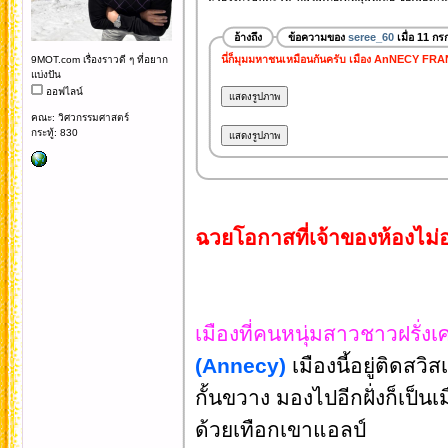
อ้างถึง
ข้อความของ
seree_60
เมื่อ 11 ก
นี่ก็มุมมหาชนเหมือนกันครับ เมือง AnNECY FR
9MOT.com เรื่องราวดี ๆ ที่อยาก
แบ่งปัน
ออฟไลน์
คณะ: วิศวกรรมศาสตร์
กระทู้: 830
ฉวยโอกาสที่เจ้าของห้องไม่อ
เมืองที่คนหนุ่มสาวชาวฝรั่งเ
(Annecy)
เมืองนี้อยู่ติดส
กั้นขวาง มองไปอีกฝั่งก็เป็น
ด้วยเทือกเขาแอลป์