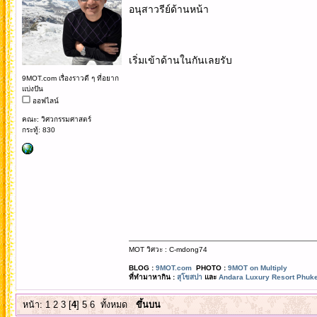
อนุสาวรีย์ด้านหน้า
เริ่มเข้าด้านในกันเลยรับ
9MOT.com เรื่องราวดี ๆ ที่อยาก
แบ่งปัน
ออฟไลน์
คณะ: วิศวกรรมศาสตร์
กระทู้: 830
MOT วิศวะ : C-mdong74
BLOG :
9MOT.com
PHOTO :
9MOT on Multiply
ที่ทำมาหากิน :
สุโขสปา
และ
Andara Luxury Resort Phuke
หน้า:
1
2
3
[
4
]
5
6
ทั้งหมด
ขึ้นบน