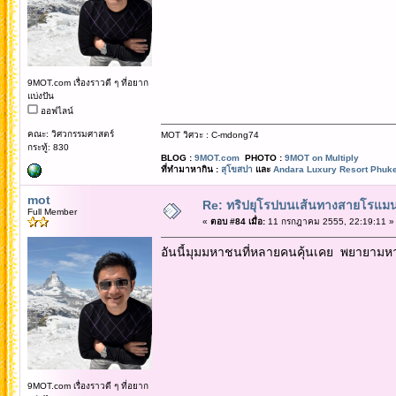
9MOT.com เรื่องราวดี ๆ ที่อยาก
แบ่งปัน
ออฟไลน์
คณะ: วิศวกรรมศาสตร์
MOT วิศวะ : C-mdong74
กระทู้: 830
BLOG :
9MOT.com
PHOTO :
9MOT on Multiply
ที่ทำมาหากิน :
สุโขสปา
และ
Andara Luxury Resort Phuke
mot
Re: ทริปยุโรปบนเส้นทางสายโรแมนต
Full Member
«
ตอบ #84 เมื่อ:
11 กรกฎาคม 2555, 22:19:11 »
อันนี้มุมมหาชนที่หลายคนคุ้นเคย พยายามห
9MOT.com เรื่องราวดี ๆ ที่อยาก