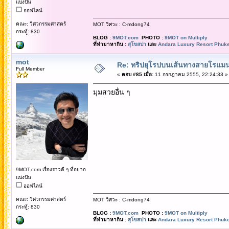
แบ่งปัน
ออฟไลน์
คณะ: วิศวกรรมศาสตร์
MOT วิศวะ : C-mdong74
กระทู้: 830
BLOG :
9MOT.com
PHOTO :
9MOT on Multiply
ที่ทำมาหากิน :
สุโขสปา
และ
Andara Luxury Resort Phuke
mot
Re: ทริปยุโรปบนเส้นทางสายโรแมนต
Full Member
«
ตอบ #85 เมื่อ:
11 กรกฎาคม 2555, 22:24:33 »
มุมสวยอื่น ๆ
9MOT.com เรื่องราวดี ๆ ที่อยาก
แบ่งปัน
ออฟไลน์
คณะ: วิศวกรรมศาสตร์
MOT วิศวะ : C-mdong74
กระทู้: 830
BLOG :
9MOT.com
PHOTO :
9MOT on Multiply
ที่ทำมาหากิน :
สุโขสปา
และ
Andara Luxury Resort Phuke