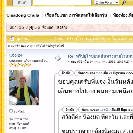
Cmadong Chula
|
เรือนรับแขก เมาท์แหลกไม่เลือกรุ่น
|
ห้องท่องเท
หน้า:
1
2
3
[
4
]
5
6
ทั้งหมด
ลงล่าง
ผู้เขียน
หัวข้อ: ทริปยุโรปบนเส้นทางสายโรแมนติก เย
0 สมาชิก และ 2 บุคคลทั่วไป กำลังดูหัวข้อนี้
แจง-24
Re: ทริปยุโรปบนเส้นทางสายโรแมนต
Cmadong อภิมหาอมตะเซียน
«
ตอบ #75 เมื่อ:
04 กรกฎาคม 2555, 20:57:27 »
อ้างถึง
ข้อความของ
mot
เมื่อ 27 มิถุนายน 255
ขอบคุณครับพี่แจง งั้นวันหลั
เดินทางไปเอง ผมยอมเหนื่อยคร
อ้างถึง
ข้อความของ
แจง-24
เมื่อ 25 มิถุนาย
ออฟไลน์
สวัสดีค่ะ น้องมด พี่ตะวัน และพี
รุ่น: RCU2524
คณะ: รัฐศาสตร์
กระทู้: 10,028
ชมปรากจากกล้องน้องมด สวย