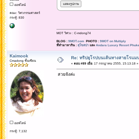
ออฟไลน์
คณะ: วิศวกรรมศาสตร์
กระทู้: 830
MOT วิศวะ : C-mdong74
BLOG :
9MOT.com
PHOTO :
9MOT on Multiply
ที่ทำมาหากิน :
สุโขสปา
และ
Andara Luxury Resort Phuke
Kaimook
Re: ทริปยุโรปบนเส้นทางสายโรแมนต
Cmadong ชั้นเซียน
«
ตอบ #89 เมื่อ:
17 กรกฎาคม 2555, 15:13:18 »
สวยจังค่ะ
ออฟไลน์
กระทู้: 7,132