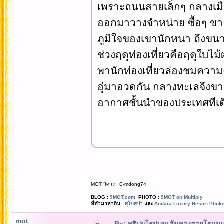
เพราะถนนสายเล็กๆ กลางเม
ออกมาวางจำหน่าย ซื้อๆ ขาย
ภูมิใจของเขานักหนา ถึงขนา
ช่วงฤดูท่องเที่ยวคือฤดูใบไ
พานักท่องเที่ยวล่องชมควา
อู่มาอวดกัน กลางทะเลจึงขาว
อากาศชั้นนำของประเทศทีเด
MOT วิศวะ : C-mdong74
BLOG :
9MOT.com
PHOTO :
9MOT on Multiply
ที่ทำมาหากิน :
สุโขสปา
และ
Andara Luxury Resort Phuke
mot
Re: ทริปยุโรปบนเส้นทางสายโรแมนต