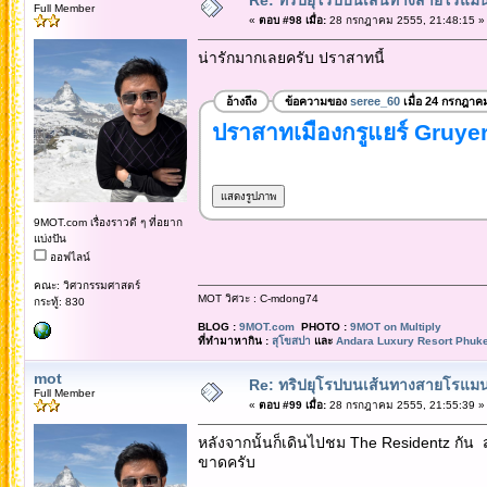
Full Member
«
ตอบ #98 เมื่อ:
28 กรกฎาคม 2555, 21:48:15 »
น่ารักมากเลยครับ ปราสาทนี้
อ้างถึง
ข้อความของ
seree_60
เมื่อ 24 กรกฎาค
ปราสาทเมืองกรูแยร์ Gruye
9MOT.com เรื่องราวดี ๆ ที่อยาก
แบ่งปัน
ออฟไลน์
คณะ: วิศวกรรมศาสตร์
MOT วิศวะ : C-mdong74
กระทู้: 830
BLOG :
9MOT.com
PHOTO :
9MOT on Multiply
ที่ทำมาหากิน :
สุโขสปา
และ
Andara Luxury Resort Phuke
mot
Re: ทริปยุโรปบนเส้นทางสายโรแมนต
Full Member
«
ตอบ #99 เมื่อ:
28 กรกฎาคม 2555, 21:55:39 »
หลังจากนั้นก็เดินไปชม The Residentz กัน 
ขาดครับ