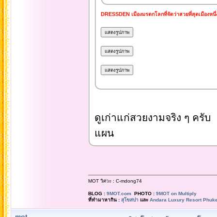
DRESSDEN เมืองมรดกโลกที่จัดว่าสวยที่สุดเมืองหนึ
ดูเก่าแก่สวยงามจริง ๆ คร
แผน
MOT วิศวะ : C-mdong74
BLOG :
9MOT.com
PHOTO :
9MOT on Multiply
ที่ทำมาหากิน :
สุโขสปา
และ
Andara Luxury Resort Phuke
mot