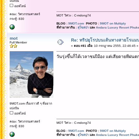
แบ่งปัน
ออฟไลน์
คณะ: วิศวกรรมศาสตร์
MOT วิศวะ : C-mdong74
กระทู้: 830
BLOG :
9MOT.com
PHOTO :
9MOT on Multiply
ที่ทำมาหากิน :
สุโขสปา
และ
Andara Luxury Resort Phuke
mot
Re: ทริปยุโรปบนเส้นทางสายโรแมนต
Full Member
«
ตอบ #81 เมื่อ:
10 กรกฎาคม 2555, 22:46:45 »
วันรุ่งขึ้นก็ได้เวลาชมเืมือง แต่เสียดายทีฝน
9MOT.com เรื่องราวดี ๆ ที่อยาก
แบ่งปัน
ออฟไลน์
คณะ: วิศวกรรมศาสตร์
MOT วิศวะ : C-mdong74
กระทู้: 830
BLOG :
9MOT.com
PHOTO :
9MOT on Multiply
ที่ทำมาหากิน :
สุโขสปา
และ
Andara Luxury Resort Phuke