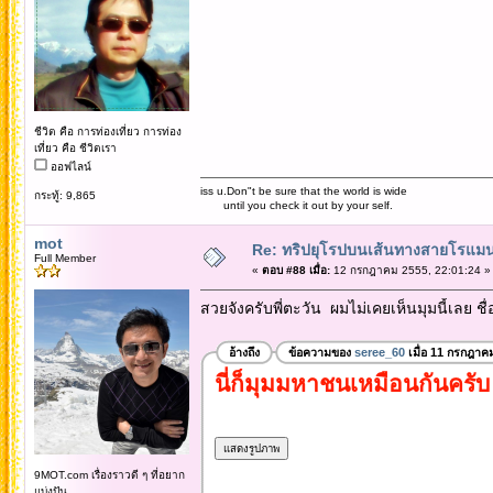
ชีวิต คือ การท่องเที่ยว การท่อง
เที่ยว คือ ชีวิตเรา
ออฟไลน์
iss u.Don"t be sure that the world is wide
กระทู้: 9,865
until you check it out by your self.
mot
Re: ทริปยุโรปบนเส้นทางสายโรแมนต
Full Member
«
ตอบ #88 เมื่อ:
12 กรกฎาคม 2555, 22:01:24 »
สวยจังครับพี่ตะวัน ผมไม่เคยเห็นมุมนี้เลย ชื
อ้างถึง
ข้อความของ
seree_60
เมื่อ 11 กรกฎาค
นี่ก็มุมมหาชนเหมือนกันคร
9MOT.com เรื่องราวดี ๆ ที่อยาก
แบ่งปัน