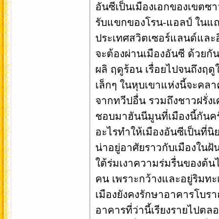
อันซีเป็นเมืองเอกของเขตซาว
รับแขกของโรน-แอลป์ ในแถบ
ประเทศสวิตเซอร์แลนด์และอิตา
จะต้องผ่านเมืองอันซี ด้วยกันท
ผลิ ฤดูร้อน เรื่อยไปจนถึงฤ
เล็กๆ ในหุบเขาแห่งนี้จะคลาค
จากทวีปอื่น รวมถึงชาวฝรั่งเ
ชอบมาฮันนีมูนที่เมืองนี้กันค
อะไรทำให้เมืองอันซีเป็นที่น
น่าอยู่อาศัยราวกับเมืองในฝ
ใต้ร่มเงาความร่มรื่นของต้
คน เพราะกว้างและอยู่ริมทะเ
เมืองยังคงรักษาอาคารโบรา
อาคารที่ว่านี้เรียงรายไปตล