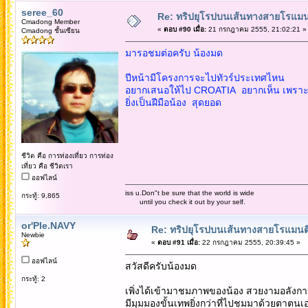
seree_60
Re: ทริปยุโรปบนเส้นทางสายโรแมนต
Cmadong Member
«
ตอบ #90 เมื่อ:
21 กรกฎาคม 2555, 21:02:21 »
Cmadong ชั้นเซียน
มารอชมต่อครับ น้องมด
ปีหน้ามีโครงการจะไปทัวร์ประเทศไหน
อยากเสนอให้ไป CROATIA อยากเห็น เพราะย
ยิ่งเป็นฝีมือน้อง สุดยอด
ชีวิต คือ การท่องเที่ยว การท่อง
เที่ยว คือ ชีวิตเรา
ออฟไลน์
iss u.Don"t be sure that the world is wide
กระทู้: 9,865
until you check it out by your self.
or'Ple.NAVY
Re: ทริปยุโรปบนเส้นทางสายโรแมนติก
Newbie
«
ตอบ #91 เมื่อ:
22 กรกฎาคม 2555, 20:39:45 »
ออฟไลน์
สวัสดีครับน้องมด
กระทู้: 2
เพิ่งได้เข้ามาชมภาพของน้อง สวยงามอลังกา
มีมุมมองขั้นเทพยิ่งกว่าที่ไปชมมาด้วยตาตนเ