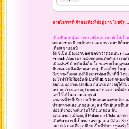
ฉวยโอกาสที่เจ้าของห้องไม่อยู่ มาขโมยซีน..
เมืองที่คนหนุ่มสาวชาวฝรั่งเศสเขามักใช้เป็นเ
ทะเลสาบเจนีวาเป็นพรมแดนธรรมชาติกั้นขวาง 
เทือกเขาแอลป์
อันซีเป็นเมืองเอกของเขตซาวัวตอนบน (Haut
French Alps เพราะมีเขตแดนติดกับประเทศสวิต
เมืองอันซี ด้วยกันทั้งสิ้น โดยเฉพาะในฤดูท่องเ
มีนาคมจนถึงเดือนตุลาคม) เมืองเล็กๆ ในหุบเข
ถึงชาวฝรั่งเศสเองก็นิยมมาท่องเที่ยวที่นี่ โด
อะไรทำให้เมืองอันซีเป็นที่นิยมของนักท่องเที
ออกแบบอย่างยอดเยี่ยม ถนนหนทางอยู่ใต้ร่ม
เพราะกว้างและอยู่ริมทะเลสาบงดงามซึ่งมีขน
เอาไว้ได้ในสภาพสมบูรณ์
อาคารที่ว่านี้เรียงรายไปตลอดสองฟากฝั่งของล
ท่ามกลางแสงแดดอุ่นและลม พัดเย็นสดชื่นสบาย
ท่องเที่ยวอย่างที่เกริ่นไว้ตั้งแต่ตอน ต้น
จุดเด่นของเมืองอยู่ที่ Palais de L’Isle นอก
เดิมทีอาคารนี้เป็นของตระกูลเดล ลิส์ล สร้า
กษาปณ์ ก่อนที่จะเปลี่ยนเป็นที่ทำการของรัฐใ