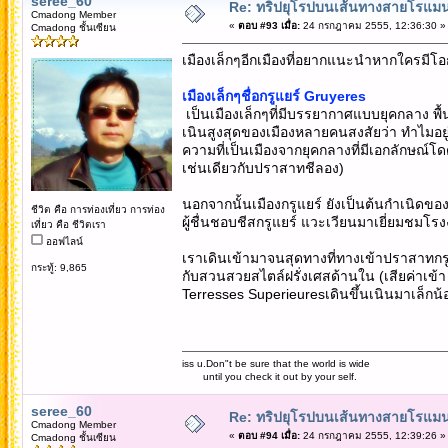
seree_60
Re: ทริปยุโรปบนเส้นทางสายโรแมนต
Cmadong Member
«
ตอบ #93 เมื่อ:
24 กรกฎาคม 2555, 12:36:30 »
Cmadong ชั้นเซียน
เมืองเล็กๆอีกเมืองที่อยากแนะนำหากใครมีโอก
เมืองเล็กๆชื่อกรูแยร์ Gruyeres
เป็นเมืองเล็กๆที่มีบรรยากาศแบบยุคกลาง พื้นป
เนินสูงสุดของเมืองหลายคนสงสัยว่า ทำไมอยู่ๆ
ความที่เป็นเมืองจากยุคกลางที่มีเอกลักษณ์
เช่นเดียวกับปราสาทชีลอง)
นอกจากนั้นเมืองกรูแยร์ ยังเป็นต้นกำเนิดของเนย
ชีวิต คือ การท่องเที่ยว การท่อง
ผู้ชื่นชอบชีสกรูแยร์ แวะเวียนมาเยี่ยมชมโรงง
เที่ยว คือ ชีวิตเรา
ออฟไลน์
เราเดินเข้ามาจนสุดทางที่ทางเข้าปราสาทก
กระทู้: 9,865
กับสวนสวยสไตล์ฝรั่งเศสด้านใน (เสียค่าเข้
Terresses Superieuresเดินขึ้นเนินมาเล็กน้
iss u.Don"t be sure that the world is wide
until you check it out by your self.
seree_60
Re: ทริปยุโรปบนเส้นทางสายโรแมนต
Cmadong Member
«
ตอบ #94 เมื่อ:
24 กรกฎาคม 2555, 12:39:26 »
Cmadong ชั้นเซียน