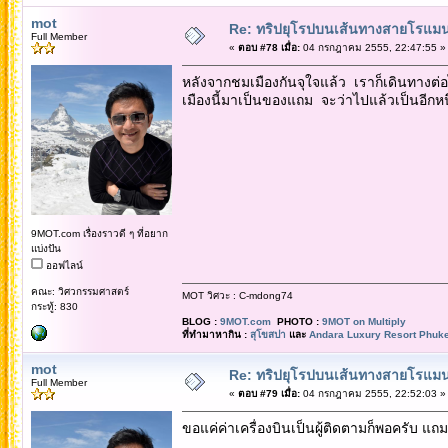
mot
Re: ทริปยุโรปบนเส้นทางสายโรแมนต
Full Member
«
ตอบ #78 เมื่อ:
04 กรกฎาคม 2555, 22:47:55 »
หลังจากชมเมืองกันจุใจแล้ว เราก็เดินทางต่
เมืองนี้มาเป็นของแถม จะว่าไปแล้วเป็นอีกหน
9MOT.com เรื่องราวดี ๆ ที่อยาก
แบ่งปัน
ออฟไลน์
คณะ: วิศวกรรมศาสตร์
MOT วิศวะ : C-mdong74
กระทู้: 830
BLOG :
9MOT.com
PHOTO :
9MOT on Multiply
ที่ทำมาหากิน :
สุโขสปา
และ
Andara Luxury Resort Phuke
mot
Re: ทริปยุโรปบนเส้นทางสายโรแมนต
Full Member
«
ตอบ #79 เมื่อ:
04 กรกฎาคม 2555, 22:52:03 »
ขอแค่ค่าเครื่องบินเป็นผู้ติดตามก็พอครับ แถม