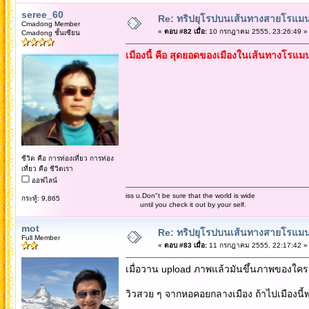
seree_60
Re: ทริปยุโรปบนเส้นทางสายโรแมนต
Cmadong Member
«
ตอบ #82 เมื่อ:
10 กรกฎาคม 2555, 23:26:49 »
Cmadong ชั้นเซียน
เมืองนี้ คือ สุดยอดของเมืองในเส้นทางโรแม
ชีวิต คือ การท่องเที่ยว การท่อง
เที่ยว คือ ชีวิตเรา
ออฟไลน์
iss u.Don"t be sure that the world is wide
กระทู้: 9,865
until you check it out by your self.
mot
Re: ทริปยุโรปบนเส้นทางสายโรแมนต
Full Member
«
ตอบ #83 เมื่อ:
11 กรกฎาคม 2555, 22:17:42 »
เมื่อวาน upload ภาพแล้วมันขึ้นภาพของใครมา
วิวสวย ๆ จากหอคอยกลางเมือง ถ้าไปเมืองนี้