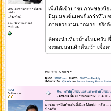
เพิ่งได้เข้ามาชมภาพของน้อ
9MOT.com เรื่องราวดี ๆ ที่อยาก
แบ่งปัน
มีมุมมองขั้นเทพยิ่งกว่าที่
ออฟไลน์
ภาพสวยงามมากมาย..จริงดัง
คณะ: วิศวกรรมศาสตร์
กระทู้: 830
คิดจะนำเที่ยวบ้างไหมครับ พ
จะยอมนอนดึกตื่นเช้า เพื่อ
MOT วิศวะ : C-mdong74
BLOG :
9MOT.com
PHOTO :
9MOT on Multiply
ที่ทำมาหากิน :
สุโขสปา
และ
Andara Luxury Resort Phuke
mot
Re: ทริปยุโรปบนเส้นทางสายโรแมนต
Full Member
«
ตอบ #96 เมื่อ:
28 กรกฎาคม 2555, 21:47:06 »
มาชมภาพปิดท้ายกันที่เมือง Munich ครับ ... เ
นักครับ