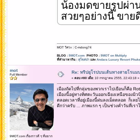
น้องมดขายรูปผ่าน
สวยๆอย่างนี้ ขายด
MOT วิศวะ : C-mdong74
BLOG :
9MOT.com
PHOTO :
9MOT on Multiply
ที่ทำมาหากิน :
สุโขสปา
และ
Andara Luxury Resort Phuke
mot
Re: ทริปยุโรปบนเส้นทางสายโรแมนต
Full Member
«
ตอบ #80 เมื่อ:
10 กรกฎาคม 2555, 22:43:18 »
เมืองถัดไปที่กลุ่มของพวกเราไปเยือนก็คือ 
เมืองนี้อยู่ทางทิศตะวันออกเฉียงเหนือของมิวน
ตลอดเวลาที่อยู่เมืองนี้ฝนลงเม็ดตลอด ก็เล
ดีกว่าครับ ... ภาพแรก ๆ เป็นช่วงค่ำวันที่เรา
9MOT.com เรื่องราวดี ๆ ที่อยาก