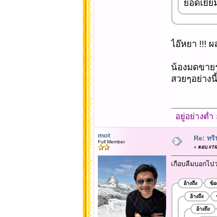
ยอดเยี่ย
ไอ๊หยา !!! ผ
น้องมดขายรู
สวยๆอย่างนี
อยู่อย่างต่
mot
Re: ทริ
Full Member
«
ตอบ #76 
เกือบลืมบอกไปว
อ้างถึง
ข้
อ้างถึง
อ้างถึง