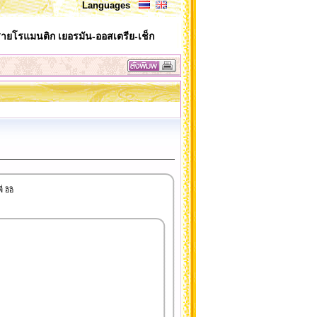
Languages
ายโรแมนติก เยอรมัน-ออสเตรีย-เช็ก
อิอิ