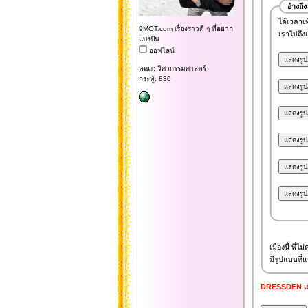
อ้างถึง
ได้เวลาเ
9MOT.com เรื่องราวดี ๆ ที่อยาก
เราไปถึง
แบ่งปัน
ออฟไลน์
คณะ: วิศวกรรมศาสตร์
กระทู้: 830
เมืองนี้ พี่
มีรูปแบบที่
DRESSDEN เมือ