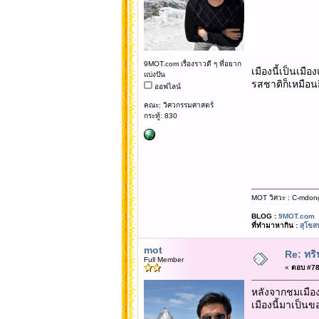
9MOT.com เรื่องราวดี ๆ ที่อยาก
เมืองนี้เป็นเม
แบ่งปัน
รสชาติก็เหมือนก
ออฟไลน์
คณะ: วิศวกรรมศาสตร์
กระทู้: 830
MOT วิศวะ : C-mdon
BLOG :
9MOT.com
ที่ทำมาหากิน :
สุโขส
mot
Re: ทริ
Full Member
«
ตอบ #78 
หลังจากชมเมือง
เมืองนี้มาเป็น