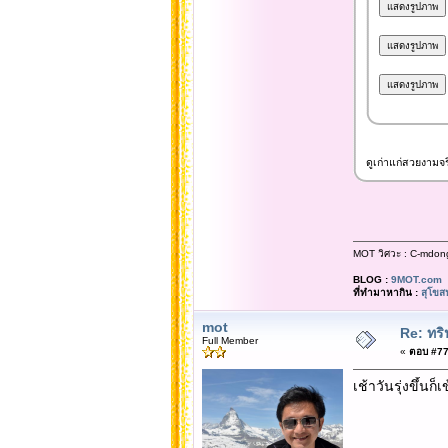
ดูเก่าแก่สวยงาม
MOT วิศวะ : C-mdon
BLOG :
9MOT.com
ที่ทำมาหากิน :
สุโขส
mot
Re: ทริ
Full Member
«
ตอบ #77 
เช้าวันรุ่งขึ้น