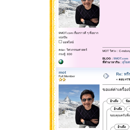
9MOT.com เรื่องราวดี ๆ ที่อยาก
แบ่งปัน
ออฟไลน์
คณะ: วิศวกรรมศาสตร์
MOT วิศวะ : C-mdon
กระทู้: 830
BLOG :
9MOT.com
ที่ทำมาหากิน :
สุโขส
mot
Re: ทริ
Full Member
«
ตอบ #79 
ขอแค่ค่าเครื่อง
อ้างถึง
ข้
อ้างถึง
ขอบคุณครับพี่แ
อ้างถึง