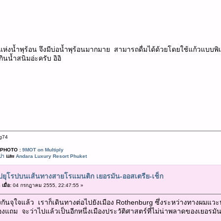
ืองแห่งน้ำพุร้อน จึงมีบ่อน้ำพุร้อนมากมาย สามารถดื่มได้ด้วยโดยใช้แก้วแบบ
ินน้ำสนิมอ่ะครับ อิอิ
g74
PHOTO :
9MOT on Multiply
ปา
และ
Andara Luxury Resort Phuket
ปยุโรปบนเส้นทางสายโรแมนติก เยอรมัน-ออสเตรีย-เช็ก
เมื่อ:
04 กรกฎาคม 2555, 22:47:55 »
กันจุใจแล้ว เราก็เดินทางต่อไปยังเมือง Rothenburg ซึ่งระหว่างทางผมแวะ
ของแถม จะว่าไปแล้วเป็นอีกหนึ่งเมืองประวัติศาสตร์ที่ไม่น่าพลาดของเยอรมั