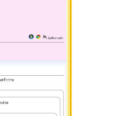
บันทึกการเข้า
ายคร้าาาบ
ี่ อิอิ