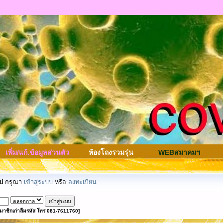
เพิ่ม/แก้.ข้อมูลส่วนตัว
ห้องโถงรวมรุ่น
WEBสมาคมฯ
ป
กรุณา
เข้าสู่ระบบ
หรือ
ลงทะเบียน
มาชิกเก่าลืมรหัส โทร 081-7611760]