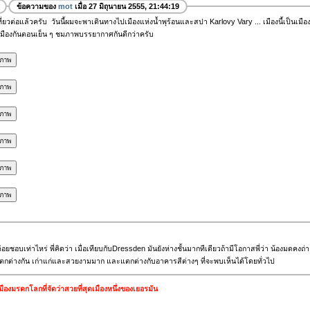
ข้อความของ
mot
เมื่อ 27 มิถุนายน 2555, 21:44:19
ที่ยวต่อแล้วครับ วันนี้ผมจะพาเดินทางไปเมืองแห่งน้ำพุร้อนและสปา Karlovy Vary ... เมืองนี้เป็น
เมืองกันตอนเย็น ๆ ชมภาพบรรยากาศกันดีกว่าครับ
ไม่ค่อยชอบเท่าไหร่ พี่คิดว่า เมื่อเทียบกับDressden มันยังห่างชั้นมากทีเดียวถ้ามีโอกาสพี่ว่า น้องม
แตกต่างกัน เก่าแก่และสวยงามมาก และแตกต่างกับอาคารสีต่างๆ ที่จะพบเห็นได้โดยทั่วไป
งมรดกโลกที่จัดว่าสวยที่สุดเมืองหนึ่งของเยอรมัน