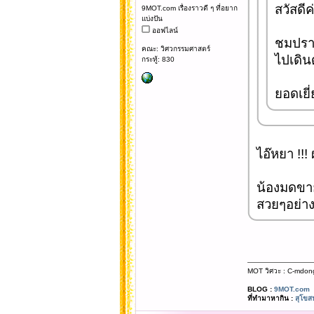
สวัสดีค
9MOT.com เรื่องราวดี ๆ ที่อยาก
แบ่งปัน
ออฟไลน์
ชมปรา
คณะ: วิศวกรรมศาสตร์
ไปเดิน
กระทู้: 830
ยอดเยี
ไอ๊หยา !!!
น้องมดขาย
สวยๆอย่าง
MOT วิศวะ : C-mdon
BLOG :
9MOT.com
ที่ทำมาหากิน :
สุโขส