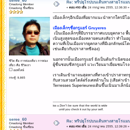
seree_60
Re: ทริปยุโรปบนเส้นทางสายโรแมนต
Cmadong Member
«
ตอบ #93 เมื่อ:
24 กรกฎาคม 2555, 12:36:30 »
Cmadong ชั้นเซียน
เมืองเล็กๆอีกเมืองที่อยากแนะนำหากใครมีโอก
เมืองเล็กๆชื่อกรูแยร์ Gruyeres
เป็นเมืองเล็กๆที่มีบรรยากาศแบบยุคกลาง พื้นป
เนินสูงสุดของเมืองหลายคนสงสัยว่า ทำไมอยู่ๆ
ความที่เป็นเมืองจากยุคกลางที่มีเอกลักษณ์
เช่นเดียวกับปราสาทชีลอง)
นอกจากนั้นเมืองกรูแยร์ ยังเป็นต้นกำเนิดของเนย
ชีวิต คือ การท่องเที่ยว การท่อง
ผู้ชื่นชอบชีสกรูแยร์ แวะเวียนมาเยี่ยมชมโรงง
เที่ยว คือ ชีวิตเรา
ออฟไลน์
เราเดินเข้ามาจนสุดทางที่ทางเข้าปราสาทก
กระทู้: 9,865
กับสวนสวยสไตล์ฝรั่งเศสด้านใน (เสียค่าเข้
Terresses Superieuresเดินขึ้นเนินมาเล็กน้
iss u.Don"t be sure that the world is wide
until you check it out by your self.
seree_60
Re: ทริปยุโรปบนเส้นทางสายโรแมนต
Cmadong Member
«
ตอบ #94 เมื่อ:
24 กรกฎาคม 2555, 12:39:26 »
Cmadong ชั้นเซียน