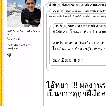
อ้างถึง
ข้อความของ
แจง-24
เมื่อ 04 กรกฎาคม 
อ้างถึง
ข้อความของ
mot
เมื่อ 27 มิถุนายน 2
ขอบคุณครับพี่แจง งั้นวันหลังจ้างผมไปถ่ายภาพมาให้ดูก
อ้างถึง
ข้อความของ
แจง-24
เมื่อ 25 มิถุ
สวัสดีค่ะ น้องมด พี่ตะวัน และ
9MOT.com เรื่องราวดี ๆ ที่อยาก
แบ่งปัน
ออฟไลน์
ชมปรากจากกล้องน้องมด สว
คณะ: วิศวกรรมศาสตร์
ไปเดินดูเอง ยังสวยสู้ภาพของ
กระทู้: 830
ยอดเยี่ยมมากค่ะ
ไอ๊หยา !!! ผลงานระ
เป็นการดูถูกฝีมือล่