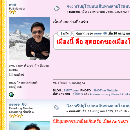
mot
Re: ทริปยุโรปบนเส้นทางสายโรแมนต
Full Member
«
ตอบ #86 เมื่อ:
11 กรกฎาคม 2555, 22:25:02 »
เห็นด้วยอย่างยิ่งครับ
อ้างถึง
ข้อความของ
seree_60
เมื่อ 10 กรกฎาค
เมืองนี้ คือ สุดยอดของเมื
9MOT.com เรื่องราวดี ๆ ที่อยาก
แบ่งปัน
ออฟไลน์
คณะ: วิศวกรรมศาสตร์
MOT วิศวะ : C-mdong74
กระทู้: 830
BLOG :
9MOT.com
PHOTO :
9MOT on Multiply
ที่ทำมาหากิน :
สุโขสปา
และ
Andara Luxury Resort Phuke
seree_60
Re: ทริปยุโรปบนเส้นทางสายโรแมนต
Cmadong Member
«
ตอบ #87 เมื่อ:
11 กรกฎาคม 2555, 22:40:19 »
Cmadong ชั้นเซียน
นี่ก็มุมมหาชนเหมือนกันครับ เมือง AnNE