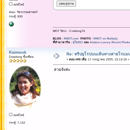
ออฟไลน์
คณะ: วิศวกรรมศาสตร์
กระทู้: 830
MOT วิศวะ : C-mdong74
BLOG :
9MOT.com
PHOTO :
9MOT on Multiply
ที่ทำมาหากิน :
สุโขสปา
และ
Andara Luxury Resort Phuke
Kaimook
Re: ทริปยุโรปบนเส้นทางสายโรแมนต
Cmadong ชั้นเซียน
«
ตอบ #89 เมื่อ:
17 กรกฎาคม 2555, 15:13:18 »
สวยจังค่ะ
ออฟไลน์
กระทู้: 7,132