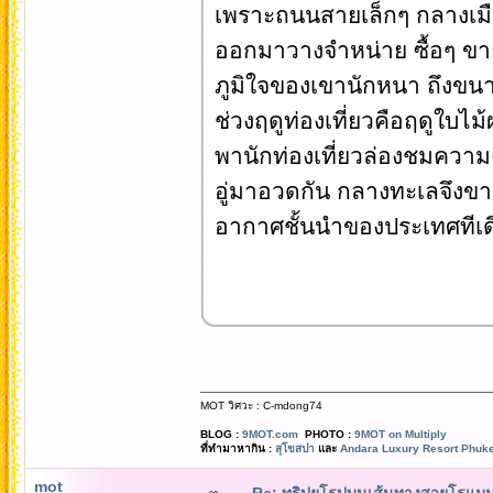
เพราะถนนสายเล็กๆ กลางเม
ออกมาวางจำหน่าย ซื้อๆ ขาย
ภูมิใจของเขานักหนา ถึงขนา
ช่วงฤดูท่องเที่ยวคือฤดูใบไ
พานักท่องเที่ยวล่องชมควา
อู่มาอวดกัน กลางทะเลจึงขาว
อากาศชั้นนำของประเทศทีเด
MOT วิศวะ : C-mdong74
BLOG :
9MOT.com
PHOTO :
9MOT on Multiply
ที่ทำมาหากิน :
สุโขสปา
และ
Andara Luxury Resort Phuke
mot
Re: ทริปยุโรปบนเส้นทางสายโรแมนต