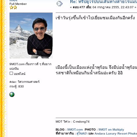
Re: ทริปยุโรปบนเส้นทางสายโรแมนต
Full Member
«
ตอบ #77 เมื่อ:
04 กรกฎาคม 2555, 22:43:07 »
เช้าวันรุ่งขึ้นก็เข้าไปเยี่ยมชมเมืองกันอีกค
9MOT.com เรื่องราวดี ๆ ที่อยาก
เมืองนี้เป็นเมืองแห่งน้ำพุร้อน จึงมีบ่อน้
แบ่งปัน
รสชาติก็เหมือนกินน้ำสนิมอ่ะครับ อิอิ
ออฟไลน์
คณะ: วิศวกรรมศาสตร์
กระทู้: 830
MOT วิศวะ : C-mdong74
BLOG :
9MOT.com
PHOTO :
9MOT on Multiply
ที่ทำมาหากิน :
สุโขสปา
และ
Andara Luxury Resort Phuke