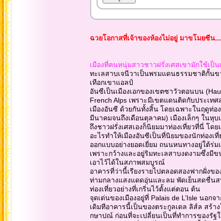
ฉวยโอกาสที่เจ้าของห้องไม่อยู่ มาขโมยซีน..
เมืองที่คนหนุ่มสาวชาวฝรั่งเศสเขามักใช้เป็นเ
ทะเลสาบเจนีวาเป็นพรมแดนธรรมชาติกั้นขวาง 
เทือกเขาแอลป์
อันซีเป็นเมืองเอกของเขตซาวัวตอนบน (Haut
French Alps เพราะมีเขตแดนติดกับประเทศสวิต
เมืองอันซี ด้วยกันทั้งสิ้น โดยเฉพาะในฤดูท่องเ
มีนาคมจนถึงเดือนตุลาคม) เมืองเล็กๆ ในหุบเข
ถึงชาวฝรั่งเศสเองก็นิยมมาท่องเที่ยวที่นี่ โด
อะไรทำให้เมืองอันซีเป็นที่นิยมของนักท่องเที
ออกแบบอย่างยอดเยี่ยม ถนนหนทางอยู่ใต้ร่ม
เพราะกว้างและอยู่ริมทะเลสาบงดงามซึ่งมีขน
เอาไว้ได้ในสภาพสมบูรณ์
อาคารที่ว่านี้เรียงรายไปตลอดสองฟากฝั่งของล
ท่ามกลางแสงแดดอุ่นและลม พัดเย็นสดชื่นสบาย
ท่องเที่ยวอย่างที่เกริ่นไว้ตั้งแต่ตอน ต้น
จุดเด่นของเมืองอยู่ที่ Palais de L’Isle นอก
เดิมทีอาคารนี้เป็นของตระกูลเดล ลิส์ล สร้า
กษาปณ์ ก่อนที่จะเปลี่ยนเป็นที่ทำการของรัฐใ