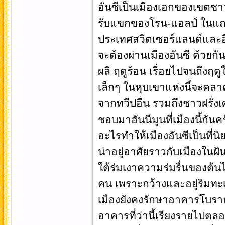
อันซีเป็นเมืองเอกของเขตซาว
รับแขกของโรน-แอลป์ ในแถบ
ประเทศสวิตเซอร์แลนด์และอิตา
จะต้องผ่านเมืองอันซี ด้วยกันท
ผลิ ฤดูร้อน เรื่อยไปจนถึงฤ
เล็กๆ ในหุบเขาแห่งนี้จะคลาค
จากทวีปอื่น รวมถึงชาวฝรั่งเ
ชอบมาฮันนีมูนที่เมืองนี้กันค
อะไรทำให้เมืองอันซีเป็นที่น
น่าอยู่อาศัยราวกับเมืองในฝ
ใต้ร่มเงาความร่มรื่นของต้
คน เพราะกว้างและอยู่ริมทะเ
เมืองยังคงรักษาอาคารโบรา
อาคารที่ว่านี้เรียงรายไปตล