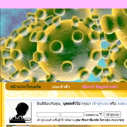
หน้าแรกเว็บบอร์ด
แนะนำตัว
เพิ่ม/แก้.ข้อมูลส่วนตัว
ยินดีต้อนรับคุณ,
บุคคลทั่วไป
กรุณา
เข้าสู่ระบบ
หรือ
ลงทะเ
เข้าสู่ระบบด้วยชื่อผู้ใช้ รหัสผ่าน
[สมาชิกเก่าลืมรหัส โทร 081-7611760]