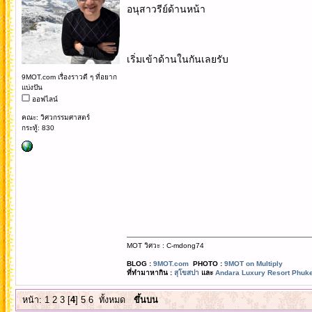
อนุสาวรีย์ด้านหน้า
เริ่มเข้าด้านในกันเลยรับ
9MOT.com เรื่องราวดี ๆ ที่อยาก
แบ่งปัน
ออฟไลน์
คณะ: วิศวกรรมศาสตร์
กระทู้: 830
MOT วิศวะ : C-mdong74
BLOG :
9MOT.com
PHOTO :
9MOT on Multiply
ที่ทำมาหากิน :
สุโขสปา
และ
Andara Luxury Resort Phuke
หน้า:
1
2
3
[
4
]
5
6
ทั้งหมด
ขึ้นบน