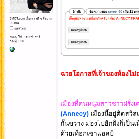
อ้างถึง
ข้อความของ
seree_60
เมื่อ 11 ก
นี่ก็มุมมหาชนเหมือนกันครับ เมือง AnNECY FR
9MOT.com เรื่องราวดี ๆ ที่อยาก
แบ่งปัน
ออฟไลน์
คณะ: วิศวกรรมศาสตร์
กระทู้: 830
ฉวยโอกาสที่เจ้าของห้องไม่อ
เมืองที่คนหนุ่มสาวชาวฝรั่งเ
(Annecy)
เมืองนี้อยู่ติดส
กั้นขวาง มองไปอีกฝั่งก็เป็น
ด้วยเทือกเขาแอลป์