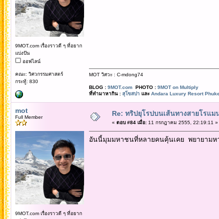
9MOT.com เรื่องราวดี ๆ ที่อยาก
แบ่งปัน
ออฟไลน์
คณะ: วิศวกรรมศาสตร์
MOT วิศวะ : C-mdong74
กระทู้: 830
BLOG :
9MOT.com
PHOTO :
9MOT on Multiply
ที่ทำมาหากิน :
สุโขสปา
และ
Andara Luxury Resort Phuke
mot
Re: ทริปยุโรปบนเส้นทางสายโรแมนต
Full Member
«
ตอบ #84 เมื่อ:
11 กรกฎาคม 2555, 22:19:11 »
อันนี้มุมมหาชนที่หลายคนคุ้นเคย พยายามห
9MOT.com เรื่องราวดี ๆ ที่อยาก