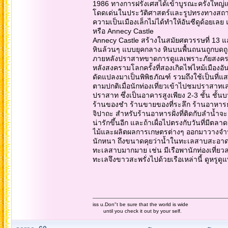
1986 ทางการฝรั่งเศสได้เข้าบูรณะครั้งใหญ่แ
โดดเด่นในประวัติศาสตร์และรูปทรงทางสถาปั
ความเป็นเมืองเล็กไม่ได้ทำให้อันซีดูด้อยเลย
หรือ Annecy Castle
Annecy Castle สร้างในสมัยศตวรรษที่ 13 และ
หินล้วนๆ แบบยุคกลาง หินบนพื้นถนนถูกบดถู
ภายหลังปราสาทขาดการดูแลเพราะภัยสงคราม แ
หลังสงครามโลกครั้งที่สองเกิดไฟไหม้เมืองอ
ดัดแปลงมาเป็นพิพิธภัณฑ์ รวมถึงใช้เป็นที่
ตามปกติเมื่อนักท่องเที่ยวเข้าไปชมปราสาท
ปราสาท ซึ่งเป็นอาคารสูงเพียง 2-3 ชั้น ชั้น
ร้านของชำ ร้านขายของที่ระลึก ร้านอาหารธ
จิปาถะ สำหรับร้านอาหารฝั่งที่ติดกับลำน้
น่ารักขึ้นอีก และถ้าเผื่อไปตรงกับวันที่ม
ไม้และผลิตผลการเกษตรต่างๆ ออกมาวางจำหน
นักหนา ถึงขนาดคุยว่าน้ำในทะเลสาบสะอาดจนก
ทะเลสาบมากมาย เช่น มีเรือพานักท่องเที่ย
ทะเลจึงขาวสะพรั่งไปด้วยเรือเหล่านี้ ดูหรู
iss u.Don"t be sure that the world is wide
until you check it out by your self.