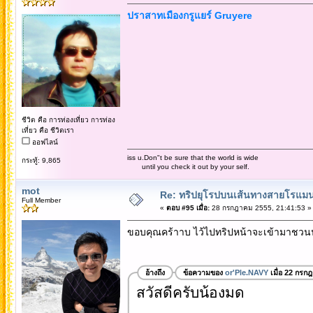
ปราสาทเมืองกรูแยร์ Gruyere
ชีวิต คือ การท่องเที่ยว การท่อง
เที่ยว คือ ชีวิตเรา
ออฟไลน์
iss u.Don"t be sure that the world is wide
กระทู้: 9,865
until you check it out by your self.
mot
Re: ทริปยุโรปบนเส้นทางสายโรแมนต
Full Member
«
ตอบ #95 เมื่อ:
28 กรกฎาคม 2555, 21:41:53 »
ขอบคุณคร้าาบ ไว้ไปทริปหน้าจะเข้ามาชวน
อ้างถึง
ข้อความของ
or'Ple.NAVY
เมื่อ 22 กรก
สวัสดีครับน้องมด