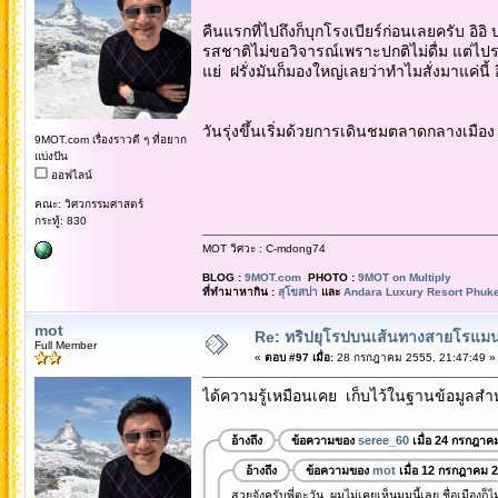
คืนแรกที่ไปถึงก็บุกโรงเบียร์ก่อนเลยครับ อิอ
รสชาติไม่ขอวิจารณ์เพราะปกติไม่ดื่ม แต่ไปร
แย่ ฝรั่งมันก็มองใหญ่เลยว่าทำไมสั่งมาแค่นี้ อ
วันรุ่งขึ้นเริ่มด้วยการเดินชมตลาดกลางเมือ
9MOT.com เรื่องราวดี ๆ ที่อยาก
แบ่งปัน
ออฟไลน์
คณะ: วิศวกรรมศาสตร์
กระทู้: 830
MOT วิศวะ : C-mdong74
BLOG :
9MOT.com
PHOTO :
9MOT on Multiply
ที่ทำมาหากิน :
สุโขสปา
และ
Andara Luxury Resort Phuke
mot
Re: ทริปยุโรปบนเส้นทางสายโรแมนต
Full Member
«
ตอบ #97 เมื่อ:
28 กรกฎาคม 2555, 21:47:49 »
ได้ความรู้เหมือนเคย เก็บไว้ในฐานข้อมูลสำหร
อ้างถึง
ข้อความของ
seree_60
เมื่อ 24 กรกฎาค
อ้างถึง
ข้อความของ
mot
เมื่อ 12 กรกฎาคม 
สวยจังครับพี่ตะวัน ผมไม่เคยเห็นมุมนี้เลย ชื่อเมืองก็