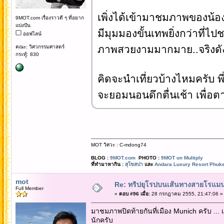
เพิ่งได้เข้ามาชมภาพของน้อ
9MOT.com เรื่องราวดี ๆ ที่อยาก
แบ่งปัน
มีมุมมองขั้นเทพยิ่งกว่าที่
ออฟไลน์
ภาพสวยงามมากมาย..จริงดัง
คณะ: วิศวกรรมศาสตร์
กระทู้: 830
คิดจะนำเที่ยวบ้างไหมครับ พ
จะยอมนอนดึกตื่นเช้า เพื่อ
MOT วิศวะ : C-mdong74
BLOG :
9MOT.com
PHOTO :
9MOT on Multiply
ที่ทำมาหากิน :
สุโขสปา
และ
Andara Luxury Resort Phuke
mot
Re: ทริปยุโรปบนเส้นทางสายโรแมนต
Full Member
«
ตอบ #96 เมื่อ:
28 กรกฎาคม 2555, 21:47:06 »
มาชมภาพปิดท้ายกันที่เมือง Munich ครับ ... เ
นักครับ