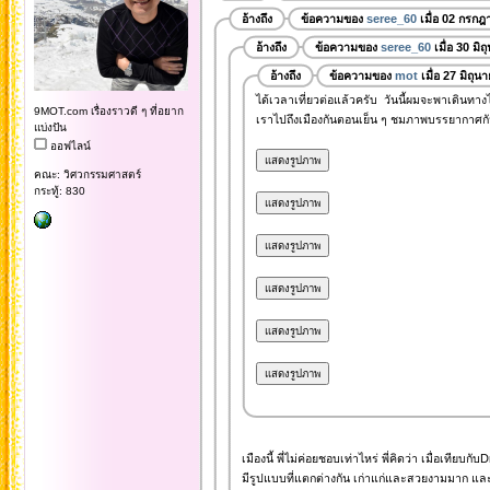
อ้างถึง
ข้อความของ
seree_60
เมื่อ 02 กรกฎ
อ้างถึง
ข้อความของ
seree_60
เมื่อ 30 มิ
อ้างถึง
ข้อความของ
mot
เมื่อ 27 มิถุ
ได้เวลาเที่ยวต่อแล้วครับ วันนี้ผมจะพาเดินทา
9MOT.com เรื่องราวดี ๆ ที่อยาก
เราไปถึงเมืองกันตอนเย็น ๆ ชมภาพบรรยากาศกัน
แบ่งปัน
ออฟไลน์
คณะ: วิศวกรรมศาสตร์
กระทู้: 830
เมืองนี้ พี่ไม่ค่อยชอบเท่าไหร่ พี่คิดว่า เมื่อเที
มีรูปแบบที่แตกต่างกัน เก่าแก่และสวยงามมาก และ