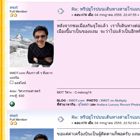
mot
Re: ทริปยุโรปบนเส้นทางสายโรแมนต
Full Member
«
ตอบ #78 เมื่อ:
04 กรกฎาคม 2555, 22:47:55 »
หลังจากชมเมืองกันจุใจแล้ว เราก็เดินทางต่
เมืองนี้มาเป็นของแถม จะว่าไปแล้วเป็นอีกหน
9MOT.com เรื่องราวดี ๆ ที่อยาก
แบ่งปัน
ออฟไลน์
คณะ: วิศวกรรมศาสตร์
MOT วิศวะ : C-mdong74
กระทู้: 830
BLOG :
9MOT.com
PHOTO :
9MOT on Multiply
ที่ทำมาหากิน :
สุโขสปา
และ
Andara Luxury Resort Phuke
mot
Re: ทริปยุโรปบนเส้นทางสายโรแมนต
Full Member
«
ตอบ #79 เมื่อ:
04 กรกฎาคม 2555, 22:52:03 »
ขอแค่ค่าเครื่องบินเป็นผู้ติดตามก็พอครับ แถม