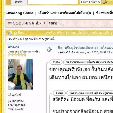
Cmadong Chula
|
เรือนรับแขก เมาท์แหลกไม่เลือกรุ่น
|
ห้องท่องเท
หน้า:
1
2
3
[
4
]
5
6
ทั้งหมด
ลงล่าง
ผู้เขียน
หัวข้อ: ทริปยุโรปบนเส้นทางสายโรแมนติก เย
0 สมาชิก และ 1 บุคคลทั่วไป กำลังดูหัวข้อนี้
แจง-24
Re: ทริปยุโรปบนเส้นทางสายโรแมนต
Cmadong อภิมหาอมตะเซียน
«
ตอบ #75 เมื่อ:
04 กรกฎาคม 2555, 20:57:27 »
อ้างถึง
ข้อความของ
mot
เมื่อ 27 มิถุนายน 255
ขอบคุณครับพี่แจง งั้นวันหลั
เดินทางไปเอง ผมยอมเหนื่อยคร
อ้างถึง
ข้อความของ
แจง-24
เมื่อ 25 มิถุนาย
ออฟไลน์
สวัสดีค่ะ น้องมด พี่ตะวัน และพี
รุ่น: RCU2524
คณะ: รัฐศาสตร์
กระทู้: 10,028
ชมปรากจากกล้องน้องมด สวย