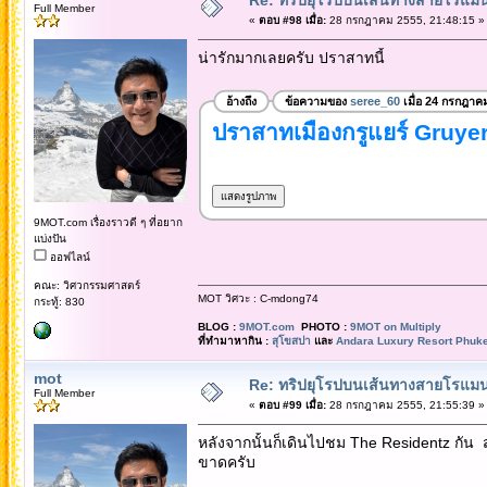
Full Member
«
ตอบ #98 เมื่อ:
28 กรกฎาคม 2555, 21:48:15 »
น่ารักมากเลยครับ ปราสาทนี้
อ้างถึง
ข้อความของ
seree_60
เมื่อ 24 กรกฎาค
ปราสาทเมืองกรูแยร์ Gruye
9MOT.com เรื่องราวดี ๆ ที่อยาก
แบ่งปัน
ออฟไลน์
คณะ: วิศวกรรมศาสตร์
MOT วิศวะ : C-mdong74
กระทู้: 830
BLOG :
9MOT.com
PHOTO :
9MOT on Multiply
ที่ทำมาหากิน :
สุโขสปา
และ
Andara Luxury Resort Phuke
mot
Re: ทริปยุโรปบนเส้นทางสายโรแมนต
Full Member
«
ตอบ #99 เมื่อ:
28 กรกฎาคม 2555, 21:55:39 »
หลังจากนั้นก็เดินไปชม The Residentz กัน 
ขาดครับ