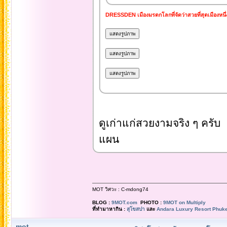
DRESSDEN เมืองมรดกโลกที่จัดว่าสวยที่สุดเมืองหนึ
ดูเก่าแก่สวยงามจริง ๆ คร
แผน
MOT วิศวะ : C-mdong74
BLOG :
9MOT.com
PHOTO :
9MOT on Multiply
ที่ทำมาหากิน :
สุโขสปา
และ
Andara Luxury Resort Phuke
mot