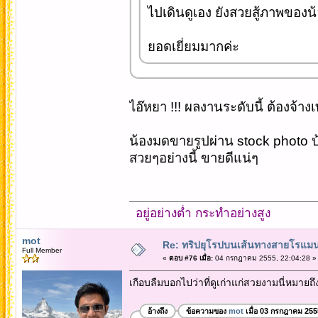
ไปเดินดูเอง ยังสวยสู้ภาพของน
ยอดเยี่ยมมากค่ะ
ไอ๊หยา !!! ผลงานระดับนี้ ต้องจ้างเท
น้องมดขายรูปผ่าน stock photo บ
สวยๆอย่างนี้ ขายดีแน่ๆ
อยู่อย่างต่ำ กระทำอย่างสูง
mot
Re: ทริปยุโรปบนเส้นทางสายโรแมนต
Full Member
«
ตอบ #76 เมื่อ:
04 กรกฎาคม 2555, 22:04:28 »
เกือบลืมบอกไปว่าที่ดูเก่าแก่สวยงามนี่หมาย
อ้างถึง
ข้อความของ
mot
เมื่อ 03 กรกฎาคม 255