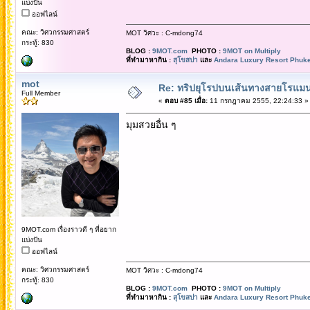
แบ่งปัน
ออฟไลน์
คณะ: วิศวกรรมศาสตร์
MOT วิศวะ : C-mdong74
กระทู้: 830
BLOG :
9MOT.com
PHOTO :
9MOT on Multiply
ที่ทำมาหากิน :
สุโขสปา
และ
Andara Luxury Resort Phuke
mot
Re: ทริปยุโรปบนเส้นทางสายโรแมนต
Full Member
«
ตอบ #85 เมื่อ:
11 กรกฎาคม 2555, 22:24:33 »
มุมสวยอื่น ๆ
9MOT.com เรื่องราวดี ๆ ที่อยาก
แบ่งปัน
ออฟไลน์
คณะ: วิศวกรรมศาสตร์
MOT วิศวะ : C-mdong74
กระทู้: 830
BLOG :
9MOT.com
PHOTO :
9MOT on Multiply
ที่ทำมาหากิน :
สุโขสปา
และ
Andara Luxury Resort Phuke