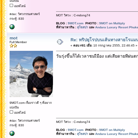
แบ่งปัน
ออฟไลน์
คณะ: วิศวกรรมศาสตร์
MOT วิศวะ : C-mdong74
กระทู้: 830
BLOG :
9MOT.com
PHOTO :
9MOT on Multiply
ที่ทำมาหากิน :
สุโขสปา
และ
Andara Luxury Resort Phuke
mot
Re: ทริปยุโรปบนเส้นทางสายโรแมนต
Full Member
«
ตอบ #81 เมื่อ:
10 กรกฎาคม 2555, 22:46:45 »
วันรุ่งขึ้นก็ได้เวลาชมเืมือง แต่เสียดายทีฝน
9MOT.com เรื่องราวดี ๆ ที่อยาก
แบ่งปัน
ออฟไลน์
คณะ: วิศวกรรมศาสตร์
MOT วิศวะ : C-mdong74
กระทู้: 830
BLOG :
9MOT.com
PHOTO :
9MOT on Multiply
ที่ทำมาหากิน :
สุโขสปา
และ
Andara Luxury Resort Phuke