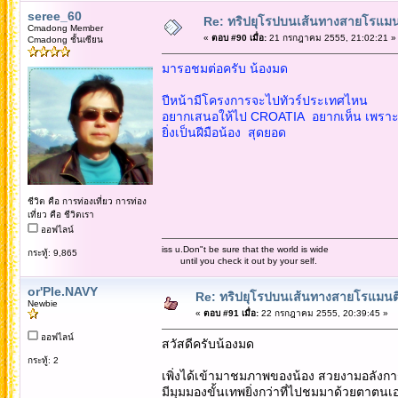
seree_60
Re: ทริปยุโรปบนเส้นทางสายโรแมนต
Cmadong Member
«
ตอบ #90 เมื่อ:
21 กรกฎาคม 2555, 21:02:21 »
Cmadong ชั้นเซียน
มารอชมต่อครับ น้องมด
ปีหน้ามีโครงการจะไปทัวร์ประเทศไหน
อยากเสนอให้ไป CROATIA อยากเห็น เพราะย
ยิ่งเป็นฝีมือน้อง สุดยอด
ชีวิต คือ การท่องเที่ยว การท่อง
เที่ยว คือ ชีวิตเรา
ออฟไลน์
iss u.Don"t be sure that the world is wide
กระทู้: 9,865
until you check it out by your self.
or'Ple.NAVY
Re: ทริปยุโรปบนเส้นทางสายโรแมนติก
Newbie
«
ตอบ #91 เมื่อ:
22 กรกฎาคม 2555, 20:39:45 »
ออฟไลน์
สวัสดีครับน้องมด
กระทู้: 2
เพิ่งได้เข้ามาชมภาพของน้อง สวยงามอลังกา
มีมุมมองขั้นเทพยิ่งกว่าที่ไปชมมาด้วยตาตนเ