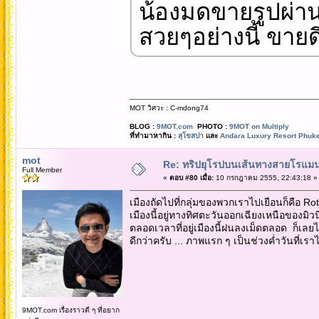
น้องมดขายรูปผ่าน
สวยๆอย่างนี้ ขายด
MOT วิศวะ : C-mdong74
BLOG :
9MOT.com
PHOTO :
9MOT on Multiply
ที่ทำมาหากิน :
สุโขสปา
และ
Andara Luxury Resort Phuke
mot
Re: ทริปยุโรปบนเส้นทางสายโรแมนต
Full Member
«
ตอบ #80 เมื่อ:
10 กรกฎาคม 2555, 22:43:18 »
เมืองถัดไปที่กลุ่มของพวกเราไปเยือนก็คือ 
เมืองนี้อยู่ทางทิศตะวันออกเฉียงเหนือของมิวน
ตลอดเวลาที่อยู่เมืองนี้ฝนลงเม็ดตลอด ก็เล
ดีกว่าครับ ... ภาพแรก ๆ เป็นช่วงค่ำวันที่เรา
9MOT.com เรื่องราวดี ๆ ที่อยาก