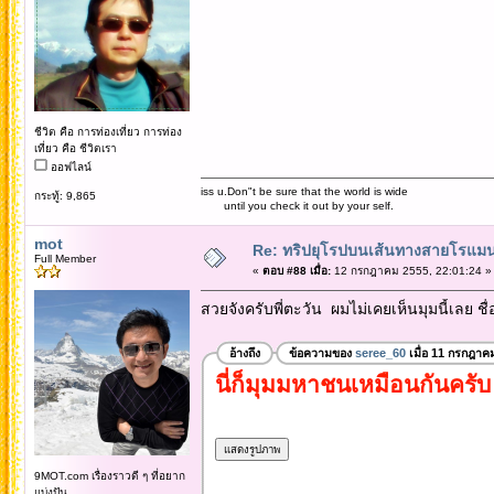
ชีวิต คือ การท่องเที่ยว การท่อง
เที่ยว คือ ชีวิตเรา
ออฟไลน์
iss u.Don"t be sure that the world is wide
กระทู้: 9,865
until you check it out by your self.
mot
Re: ทริปยุโรปบนเส้นทางสายโรแมนต
Full Member
«
ตอบ #88 เมื่อ:
12 กรกฎาคม 2555, 22:01:24 »
สวยจังครับพี่ตะวัน ผมไม่เคยเห็นมุมนี้เลย ชื
อ้างถึง
ข้อความของ
seree_60
เมื่อ 11 กรกฎาค
นี่ก็มุมมหาชนเหมือนกันคร
9MOT.com เรื่องราวดี ๆ ที่อยาก
แบ่งปัน