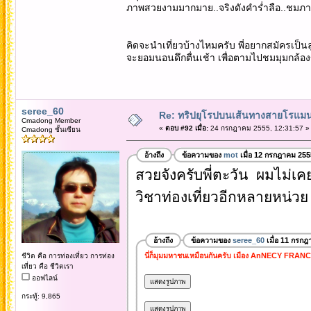
ภาพสวยงามมากมาย..จริงดังคำร่ำลือ..ชมภา
คิดจะนำเที่ยวบ้างไหมครับ พี่อยากสมัครเป็นล
จะยอมนอนดึกตื่นเช้า เพื่อตามไปชมมุมกล้อง
seree_60
Re: ทริปยุโรปบนเส้นทางสายโรแมนต
Cmadong Member
«
ตอบ #92 เมื่อ:
24 กรกฎาคม 2555, 12:31:57 »
Cmadong ชั้นเซียน
อ้างถึง
ข้อความของ
mot
เมื่อ 12 กรกฎาคม 255
สวยจังครับพี่ตะวัน ผมไม่เคย
วิชาท่องเที่ยวอีกหลายหน่วย 
อ้างถึง
ข้อความของ
seree_60
เมื่อ 11 กรกฎ
นี่ก็มุมมหาชนเหมือนกันครับ เมือง AnNECY FRAN
ชีวิต คือ การท่องเที่ยว การท่อง
เที่ยว คือ ชีวิตเรา
ออฟไลน์
กระทู้: 9,865