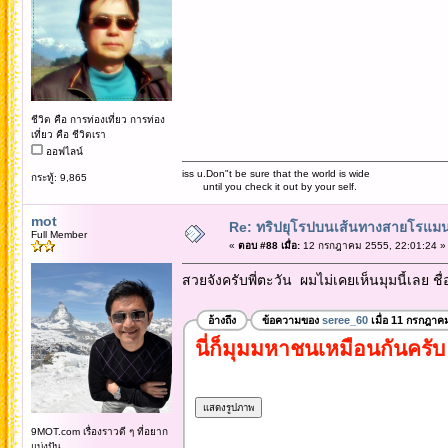
ชีวิต คือ การท่องเที่ยว การท่อง
เที่ยว คือ ชีวิตเรา
ออฟไลน์
iss u.Don"t be sure that the world is wide
กระทู้: 9,865
until you check it out by your self.
mot
Re: ทริปยุโรปบนเส้นทางสายโรแมนต
Full Member
«
ตอบ #88 เมื่อ:
12 กรกฎาคม 2555, 22:01:24 »
สวยจังครับพี่ตะวัน ผมไม่เคยเห็นมุมนี้เลย ชื
อ้างถึง
ข้อความของ
seree_60
เมื่อ 11 กรกฎาค
นี่ก็มุมมหาชนเหมือนกันคร
9MOT.com เรื่องราวดี ๆ ที่อยาก
แบ่งปัน