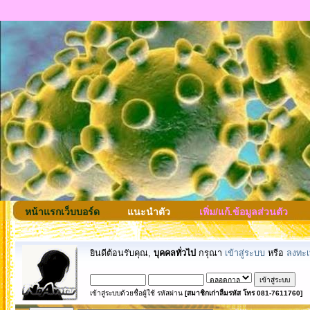
หน้าแรกเว็บบอร์ด
แนะนำตัว
เพิ่ม/แก้.ข้อมูลส่วนตัว
ยินดีต้อนรับคุณ,
บุคคลทั่วไป
กรุณา
เข้าสู่ระบบ
หรือ
ลงทะเ
เข้าสู่ระบบด้วยชื่อผู้ใช้ รหัสผ่าน
[สมาชิกเก่าลืมรหัส โทร 081-7611760]