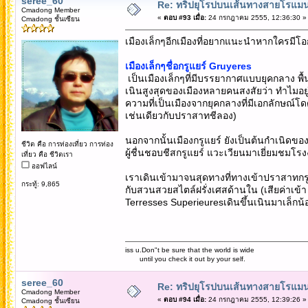
seree_60
Re: ทริปยุโรปบนเส้นทางสายโรแมนต
Cmadong Member
«
ตอบ #93 เมื่อ:
24 กรกฎาคม 2555, 12:36:30 »
Cmadong ชั้นเซียน
เมืองเล็กๆอีกเมืองที่อยากแนะนำหากใครมีโอก
เมืองเล็กๆชื่อกรูแยร์ Gruyeres
เป็นเมืองเล็กๆที่มีบรรยากาศแบบยุคกลาง พื้นป
เนินสูงสุดของเมืองหลายคนสงสัยว่า ทำไมอยู่ๆ
ความที่เป็นเมืองจากยุคกลางที่มีเอกลักษณ์
เช่นเดียวกับปราสาทชีลอง)
นอกจากนั้นเมืองกรูแยร์ ยังเป็นต้นกำเนิดของเนย
ชีวิต คือ การท่องเที่ยว การท่อง
ผู้ชื่นชอบชีสกรูแยร์ แวะเวียนมาเยี่ยมชมโรงง
เที่ยว คือ ชีวิตเรา
ออฟไลน์
เราเดินเข้ามาจนสุดทางที่ทางเข้าปราสาทก
กระทู้: 9,865
กับสวนสวยสไตล์ฝรั่งเศสด้านใน (เสียค่าเข้
Terresses Superieuresเดินขึ้นเนินมาเล็กน้
iss u.Don"t be sure that the world is wide
until you check it out by your self.
seree_60
Re: ทริปยุโรปบนเส้นทางสายโรแมนต
Cmadong Member
«
ตอบ #94 เมื่อ:
24 กรกฎาคม 2555, 12:39:26 »
Cmadong ชั้นเซียน