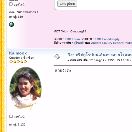
ออฟไลน์
คณะ: วิศวกรรมศาสตร์
กระทู้: 830
MOT วิศวะ : C-mdong74
BLOG :
9MOT.com
PHOTO :
9MOT on Multiply
ที่ทำมาหากิน :
สุโขสปา
และ
Andara Luxury Resort Phuke
Kaimook
Re: ทริปยุโรปบนเส้นทางสายโรแมนต
Cmadong ชั้นเซียน
«
ตอบ #89 เมื่อ:
17 กรกฎาคม 2555, 15:13:18 »
สวยจังค่ะ
ออฟไลน์
กระทู้: 7,132