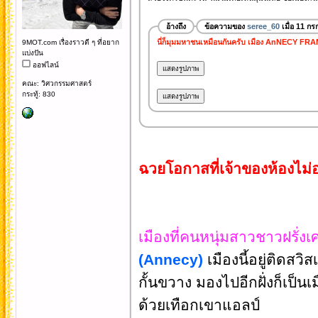
อ้างถึง
ข้อความของ
seree_60
เมื่อ 11 ก
นี่ก็มุมมหาชนเหมือนกันครับ เมือง AnNECY FR
9MOT.com เรื่องราวดี ๆ ที่อยาก
แบ่งปัน
ออฟไลน์
คณะ: วิศวกรรมศาสตร์
กระทู้: 830
ฉวยโอกาสที่เจ้าของห้องไม่อ
เมืองที่คนหนุ่มสาวชาวฝรั่งเ
(Annecy)
เมืองนี้อยู่ติดส
กั้นขวาง มองไปอีกฝั่งก็เป็น
ด้วยเทือกเขาแอลป์