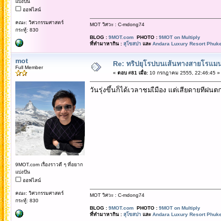
แบ่งปัน
ออฟไลน์
คณะ: วิศวกรรมศาสตร์
MOT วิศวะ : C-mdong74
กระทู้: 830
BLOG :
9MOT.com
PHOTO :
9MOT on Multiply
ที่ทำมาหากิน :
สุโขสปา
และ
Andara Luxury Resort Phuke
mot
Re: ทริปยุโรปบนเส้นทางสายโรแมนต
Full Member
«
ตอบ #81 เมื่อ:
10 กรกฎาคม 2555, 22:46:45 »
วันรุ่งขึ้นก็ได้เวลาชมเืมือง แต่เสียดายทีฝน
9MOT.com เรื่องราวดี ๆ ที่อยาก
แบ่งปัน
ออฟไลน์
คณะ: วิศวกรรมศาสตร์
MOT วิศวะ : C-mdong74
กระทู้: 830
BLOG :
9MOT.com
PHOTO :
9MOT on Multiply
ที่ทำมาหากิน :
สุโขสปา
และ
Andara Luxury Resort Phuke