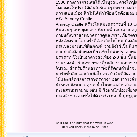
1986 ทางการฝรั่งเศสได้เข้าบูรณะครั้งใหญ่แ
โดดเด่นในประวัติศาสตร์และรูปทรงทางสถาปั
ความเป็นเมืองเล็กไม่ได้ทำให้อันซีดูด้อยเลย
หรือ Annecy Castle
Annecy Castle สร้างในสมัยศตวรรษที่ 13 และ
หินล้วนๆ แบบยุคกลาง หินบนพื้นถนนถูกบดถู
ภายหลังปราสาทขาดการดูแลเพราะภัยสงคราม แ
หลังสงครามโลกครั้งที่สองเกิดไฟไหม้เมืองอ
ดัดแปลงมาเป็นพิพิธภัณฑ์ รวมถึงใช้เป็นที่
ตามปกติเมื่อนักท่องเที่ยวเข้าไปชมปราสาท
ปราสาท ซึ่งเป็นอาคารสูงเพียง 2-3 ชั้น ชั้น
ร้านของชำ ร้านขายของที่ระลึก ร้านอาหารธ
จิปาถะ สำหรับร้านอาหารฝั่งที่ติดกับลำน้
น่ารักขึ้นอีก และถ้าเผื่อไปตรงกับวันที่ม
ไม้และผลิตผลการเกษตรต่างๆ ออกมาวางจำหน
นักหนา ถึงขนาดคุยว่าน้ำในทะเลสาบสะอาดจนก
ทะเลสาบมากมาย เช่น มีเรือพานักท่องเที่ย
ทะเลจึงขาวสะพรั่งไปด้วยเรือเหล่านี้ ดูหรู
iss u.Don"t be sure that the world is wide
until you check it out by your self.