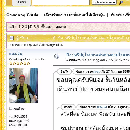
Cmadong Chula
|
เรือนรับแขก เมาท์แหลกไม่เลือกรุ่น
|
ห้องท่องเท
หน้า:
1
2
3
[
4
]
5
6
ทั้งหมด
ลงล่าง
ผู้เขียน
หัวข้อ: ทริปยุโรปบนเส้นทางสายโรแมนติก เย
0 สมาชิก และ 1 บุคคลทั่วไป กำลังดูหัวข้อนี้
แจง-24
Re: ทริปยุโรปบนเส้นทางสายโรแมนต
Cmadong อภิมหาอมตะเซียน
«
ตอบ #75 เมื่อ:
04 กรกฎาคม 2555, 20:57:27 »
อ้างถึง
ข้อความของ
mot
เมื่อ 27 มิถุนายน 255
ขอบคุณครับพี่แจง งั้นวันหลั
เดินทางไปเอง ผมยอมเหนื่อยคร
อ้างถึง
ข้อความของ
แจง-24
เมื่อ 25 มิถุนาย
ออฟไลน์
สวัสดีค่ะ น้องมด พี่ตะวัน และพี
รุ่น: RCU2524
คณะ: รัฐศาสตร์
กระทู้: 10,028
ชมปรากจากกล้องน้องมด สวย