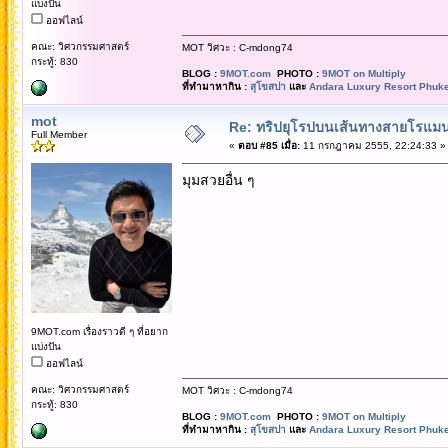
แบ่งปัน
ออฟไลน์
คณะ: วิศวกรรมศาสตร์
MOT วิศวะ : C-mdong74
กระทู้: 830
BLOG :
9MOT.com
PHOTO :
9MOT on Multiply
ที่ทำมาหากิน :
สุโขสปา
และ
Andara Luxury Resort Phuke
mot
Re: ทริปยุโรปบนเส้นทางสายโรแมนต
Full Member
«
ตอบ #85 เมื่อ:
11 กรกฎาคม 2555, 22:24:33 »
มุมสวยอื่น ๆ
9MOT.com เรื่องราวดี ๆ ที่อยาก
แบ่งปัน
ออฟไลน์
คณะ: วิศวกรรมศาสตร์
MOT วิศวะ : C-mdong74
กระทู้: 830
BLOG :
9MOT.com
PHOTO :
9MOT on Multiply
ที่ทำมาหากิน :
สุโขสปา
และ
Andara Luxury Resort Phuke