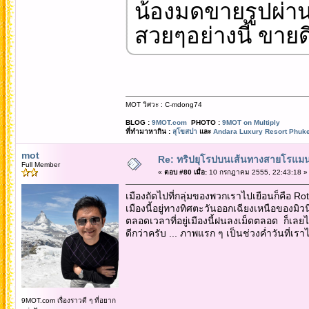
น้องมดขายรูปผ่าน
สวยๆอย่างนี้ ขายด
MOT วิศวะ : C-mdong74
BLOG :
9MOT.com
PHOTO :
9MOT on Multiply
ที่ทำมาหากิน :
สุโขสปา
และ
Andara Luxury Resort Phuke
mot
Re: ทริปยุโรปบนเส้นทางสายโรแมนต
Full Member
«
ตอบ #80 เมื่อ:
10 กรกฎาคม 2555, 22:43:18 »
เมืองถัดไปที่กลุ่มของพวกเราไปเยือนก็คือ 
เมืองนี้อยู่ทางทิศตะวันออกเฉียงเหนือของมิวน
ตลอดเวลาที่อยู่เมืองนี้ฝนลงเม็ดตลอด ก็เล
ดีกว่าครับ ... ภาพแรก ๆ เป็นช่วงค่ำวันที่เรา
9MOT.com เรื่องราวดี ๆ ที่อยาก