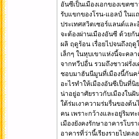
อันซีเป็นเมืองเอกของเขตซาว
รับแขกของโรน-แอลป์ ในแถบ
ประเทศสวิตเซอร์แลนด์และอิตา
จะต้องผ่านเมืองอันซี ด้วยกันท
ผลิ ฤดูร้อน เรื่อยไปจนถึงฤ
เล็กๆ ในหุบเขาแห่งนี้จะคลาค
จากทวีปอื่น รวมถึงชาวฝรั่งเ
ชอบมาฮันนีมูนที่เมืองนี้กันค
อะไรทำให้เมืองอันซีเป็นที่น
น่าอยู่อาศัยราวกับเมืองในฝ
ใต้ร่มเงาความร่มรื่นของต้
คน เพราะกว้างและอยู่ริมทะเ
เมืองยังคงรักษาอาคารโบรา
อาคารที่ว่านี้เรียงรายไปตล