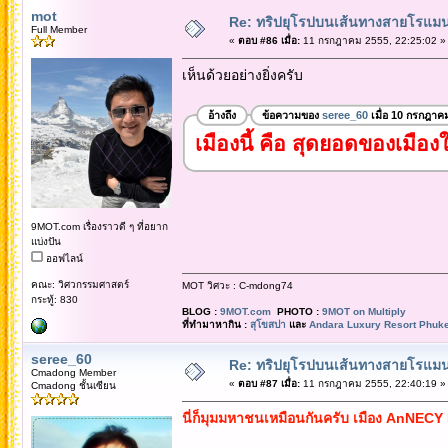
mot
Re: ทริปยุโรปบนเส้นทางสายโรแมนต
Full Member
«
ตอบ #86 เมื่อ:
11 กรกฎาคม 2555, 22:25:02 »
เห็นด้วยอย่างยิ่งครับ
อ้างถึง
ข้อความของ
seree_60
เมื่อ 10 กรกฎาค
เมืองนี้ คือ สุดยอดของเมื
9MOT.com เรื่องราวดี ๆ ที่อยาก
แบ่งปัน
ออฟไลน์
คณะ: วิศวกรรมศาสตร์
MOT วิศวะ : C-mdong74
กระทู้: 830
BLOG :
9MOT.com
PHOTO :
9MOT on Multiply
ที่ทำมาหากิน :
สุโขสปา
และ
Andara Luxury Resort Phuke
seree_60
Re: ทริปยุโรปบนเส้นทางสายโรแมนต
Cmadong Member
«
ตอบ #87 เมื่อ:
11 กรกฎาคม 2555, 22:40:19 »
Cmadong ชั้นเซียน
นี่ก็มุมมหาชนเหมือนกันครับ เมือง AnNE