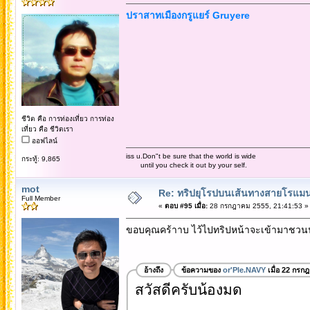
ปราสาทเมืองกรูแยร์ Gruyere
ชีวิต คือ การท่องเที่ยว การท่อง
เที่ยว คือ ชีวิตเรา
ออฟไลน์
iss u.Don"t be sure that the world is wide
กระทู้: 9,865
until you check it out by your self.
mot
Re: ทริปยุโรปบนเส้นทางสายโรแมนต
Full Member
«
ตอบ #95 เมื่อ:
28 กรกฎาคม 2555, 21:41:53 »
ขอบคุณคร้าาบ ไว้ไปทริปหน้าจะเข้ามาชวน
อ้างถึง
ข้อความของ
or'Ple.NAVY
เมื่อ 22 กรก
สวัสดีครับน้องมด