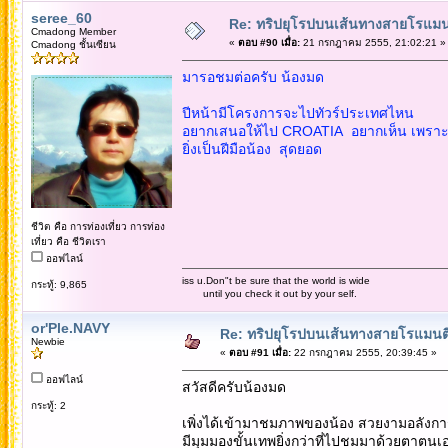
seree_60
Re: ทริปยุโรปบนเส้นทางสายโรแมนต
Cmadong Member
«
ตอบ #90 เมื่อ:
21 กรกฎาคม 2555, 21:02:21 »
Cmadong ชั้นเซียน
มารอชมต่อครับ น้องมด
ปีหน้ามีโครงการจะไปทัวร์ประเทศไหน
อยากเสนอให้ไป CROATIA อยากเห็น เพราะย
ยิ่งเป็นฝีมือน้อง สุดยอด
ชีวิต คือ การท่องเที่ยว การท่อง
เที่ยว คือ ชีวิตเรา
ออฟไลน์
iss u.Don"t be sure that the world is wide
กระทู้: 9,865
until you check it out by your self.
or'Ple.NAVY
Re: ทริปยุโรปบนเส้นทางสายโรแมนติก
Newbie
«
ตอบ #91 เมื่อ:
22 กรกฎาคม 2555, 20:39:45 »
ออฟไลน์
สวัสดีครับน้องมด
กระทู้: 2
เพิ่งได้เข้ามาชมภาพของน้อง สวยงามอลังกา
มีมุมมองขั้นเทพยิ่งกว่าที่ไปชมมาด้วยตาตนเ