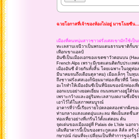
ฉวยโอกาสที่เจ้าของห้องไม่อยู่ มาขโมยซีน..
เมืองที่คนหนุ่มสาวชาวฝรั่งเศสเขามักใช้เป็นเ
ทะเลสาบเจนีวาเป็นพรมแดนธรรมชาติกั้นขวาง 
เทือกเขาแอลป์
อันซีเป็นเมืองเอกของเขตซาวัวตอนบน (Haut
French Alps เพราะมีเขตแดนติดกับประเทศสวิต
เมืองอันซี ด้วยกันทั้งสิ้น โดยเฉพาะในฤดูท่องเ
มีนาคมจนถึงเดือนตุลาคม) เมืองเล็กๆ ในหุบเข
ถึงชาวฝรั่งเศสเองก็นิยมมาท่องเที่ยวที่นี่ โด
อะไรทำให้เมืองอันซีเป็นที่นิยมของนักท่องเที
ออกแบบอย่างยอดเยี่ยม ถนนหนทางอยู่ใต้ร่ม
เพราะกว้างและอยู่ริมทะเลสาบงดงามซึ่งมีขน
เอาไว้ได้ในสภาพสมบูรณ์
อาคารที่ว่านี้เรียงรายไปตลอดสองฟากฝั่งของล
ท่ามกลางแสงแดดอุ่นและลม พัดเย็นสดชื่นสบาย
ท่องเที่ยวอย่างที่เกริ่นไว้ตั้งแต่ตอน ต้น
จุดเด่นของเมืองอยู่ที่ Palais de L’Isle นอก
เดิมทีอาคารนี้เป็นของตระกูลเดล ลิส์ล สร้า
กษาปณ์ ก่อนที่จะเปลี่ยนเป็นที่ทำการของรัฐใ