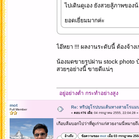
ไปเดินดูเอง ยังสวยสู้ภาพของน
ยอดเยี่ยมมากค่ะ
ไอ๊หยา !!! ผลงานระดับนี้ ต้องจ้างเท
น้องมดขายรูปผ่าน stock photo บ
สวยๆอย่างนี้ ขายดีแน่ๆ
อยู่อย่างต่ำ กระทำอย่างสูง
mot
Re: ทริปยุโรปบนเส้นทางสายโรแมนต
Full Member
«
ตอบ #76 เมื่อ:
04 กรกฎาคม 2555, 22:04:28 »
เกือบลืมบอกไปว่าที่ดูเก่าแก่สวยงามนี่หมาย
อ้างถึง
ข้อความของ
mot
เมื่อ 03 กรกฎาคม 255