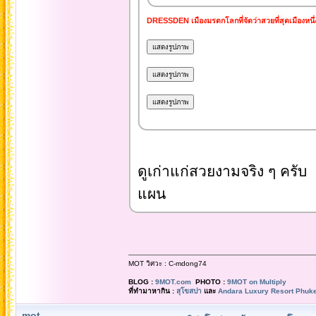
DRESSDEN เมืองมรดกโลกที่จัดว่าสวยที่สุดเมืองหนึ
ดูเก่าแก่สวยงามจริง ๆ คร
แผน
MOT วิศวะ : C-mdong74
BLOG :
9MOT.com
PHOTO :
9MOT on Multiply
ที่ทำมาหากิน :
สุโขสปา
และ
Andara Luxury Resort Phuke
mot