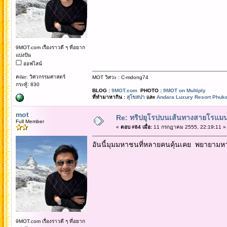
9MOT.com เรื่องราวดี ๆ ที่อยาก
แบ่งปัน
ออฟไลน์
คณะ: วิศวกรรมศาสตร์
MOT วิศวะ : C-mdong74
กระทู้: 830
BLOG :
9MOT.com
PHOTO :
9MOT on Multiply
ที่ทำมาหากิน :
สุโขสปา
และ
Andara Luxury Resort Phuke
mot
Re: ทริปยุโรปบนเส้นทางสายโรแมนต
Full Member
«
ตอบ #84 เมื่อ:
11 กรกฎาคม 2555, 22:19:11 »
อันนี้มุมมหาชนที่หลายคนคุ้นเคย พยายามห
9MOT.com เรื่องราวดี ๆ ที่อยาก