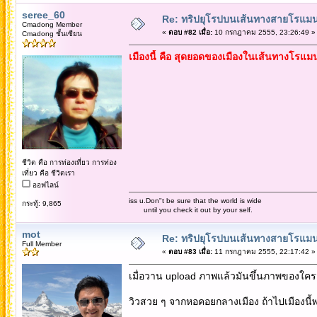
seree_60
Re: ทริปยุโรปบนเส้นทางสายโรแมนต
Cmadong Member
«
ตอบ #82 เมื่อ:
10 กรกฎาคม 2555, 23:26:49 »
Cmadong ชั้นเซียน
เมืองนี้ คือ สุดยอดของเมืองในเส้นทางโรแม
ชีวิต คือ การท่องเที่ยว การท่อง
เที่ยว คือ ชีวิตเรา
ออฟไลน์
iss u.Don"t be sure that the world is wide
กระทู้: 9,865
until you check it out by your self.
mot
Re: ทริปยุโรปบนเส้นทางสายโรแมนต
Full Member
«
ตอบ #83 เมื่อ:
11 กรกฎาคม 2555, 22:17:42 »
เมื่อวาน upload ภาพแล้วมันขึ้นภาพของใครมา
วิวสวย ๆ จากหอคอยกลางเมือง ถ้าไปเมืองนี้