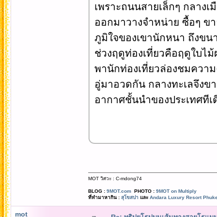
เพราะถนนสายเล็กๆ กลางเม
ออกมาวางจำหน่าย ซื้อๆ ขาย
ภูมิใจของเขานักหนา ถึงขนา
ช่วงฤดูท่องเที่ยวคือฤดูใบไ
พานักท่องเที่ยวล่องชมควา
อู่มาอวดกัน กลางทะเลจึงขาว
อากาศชั้นนำของประเทศทีเด
MOT วิศวะ : C-mdong74
BLOG :
9MOT.com
PHOTO :
9MOT on Multiply
ที่ทำมาหากิน :
สุโขสปา
และ
Andara Luxury Resort Phuke
mot
Re: ทริปยุโรปบนเส้นทางสายโรแมนต