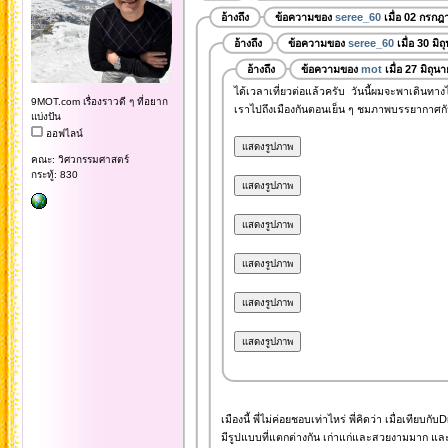
อ้างถึง
ข้อความของ
seree_60
เมื่อ 02 กรกฎ
อ้างถึง
ข้อความของ
seree_60
เมื่อ 30 มิ
อ้างถึง
ข้อความของ
mot
เมื่อ 27 มิถุ
ได้เวลาเที่ยวต่อแล้วครับ วันนี้ผมจะพาเดินทา
9MOT.com เรื่องราวดี ๆ ที่อยาก
เราไปถึงเมืองกันตอนเย็น ๆ ชมภาพบรรยากาศกัน
แบ่งปัน
ออฟไลน์
คณะ: วิศวกรรมศาสตร์
กระทู้: 830
เมืองนี้ พี่ไม่ค่อยชอบเท่าไหร่ พี่คิดว่า เมื่อเที
มีรูปแบบที่แตกต่างกัน เก่าแก่และสวยงามมาก และ