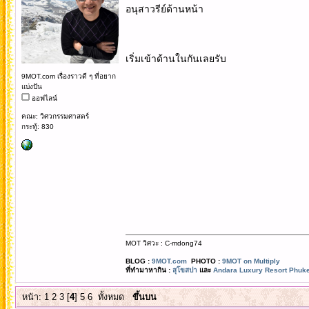
อนุสาวรีย์ด้านหน้า
เริ่มเข้าด้านในกันเลยรับ
9MOT.com เรื่องราวดี ๆ ที่อยาก
แบ่งปัน
ออฟไลน์
คณะ: วิศวกรรมศาสตร์
กระทู้: 830
MOT วิศวะ : C-mdong74
BLOG :
9MOT.com
PHOTO :
9MOT on Multiply
ที่ทำมาหากิน :
สุโขสปา
และ
Andara Luxury Resort Phuke
หน้า:
1
2
3
[
4
]
5
6
ทั้งหมด
ขึ้นบน