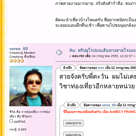
ภาพสวยงามมากมาย..จริงดังคำร่ำลือ..ชมภา
คิดจะนำเที่ยวบ้างไหมครับ พี่อยากสมัครเป็นล
จะยอมนอนดึกตื่นเช้า เพื่อตามไปชมมุมกล้อง
seree_60
Re: ทริปยุโรปบนเส้นทางสายโรแมนต
Cmadong Member
«
ตอบ #92 เมื่อ:
24 กรกฎาคม 2555, 12:31:57 »
Cmadong ชั้นเซียน
อ้างถึง
ข้อความของ
mot
เมื่อ 12 กรกฎาคม 255
สวยจังครับพี่ตะวัน ผมไม่เคย
วิชาท่องเที่ยวอีกหลายหน่วย 
อ้างถึง
ข้อความของ
seree_60
เมื่อ 11 กรกฎ
นี่ก็มุมมหาชนเหมือนกันครับ เมือง AnNECY FRAN
ชีวิต คือ การท่องเที่ยว การท่อง
เที่ยว คือ ชีวิตเรา
ออฟไลน์
กระทู้: 9,865