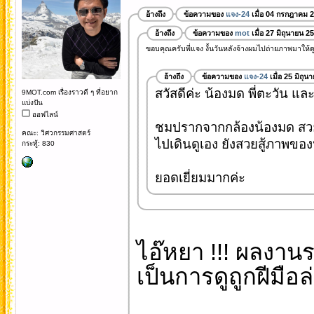
อ้างถึง
ข้อความของ
แจง-24
เมื่อ 04 กรกฎาคม 
อ้างถึง
ข้อความของ
mot
เมื่อ 27 มิถุนายน 2
ขอบคุณครับพี่แจง งั้นวันหลังจ้างผมไปถ่ายภาพมาให้ดูก
อ้างถึง
ข้อความของ
แจง-24
เมื่อ 25 มิถุ
สวัสดีค่ะ น้องมด พี่ตะวัน และ
9MOT.com เรื่องราวดี ๆ ที่อยาก
แบ่งปัน
ออฟไลน์
ชมปรากจากกล้องน้องมด สว
คณะ: วิศวกรรมศาสตร์
ไปเดินดูเอง ยังสวยสู้ภาพของ
กระทู้: 830
ยอดเยี่ยมมากค่ะ
ไอ๊หยา !!! ผลงานระ
เป็นการดูถูกฝีมือล่