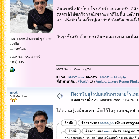
คืนแรกที่ไปถึงก็บุกโรงเบียร์ก่อนเลยครับ อิอ
รสชาติไม่ขอวิจารณ์เพราะปกติไม่ดื่ม แต่ไปร
แย่ ฝรั่งมันก็มองใหญ่เลยว่าทำไมสั่งมาแค่นี้ อ
วันรุ่งขึ้นเริ่มด้วยการเดินชมตลาดกลางเมือ
9MOT.com เรื่องราวดี ๆ ที่อยาก
แบ่งปัน
ออฟไลน์
คณะ: วิศวกรรมศาสตร์
กระทู้: 830
MOT วิศวะ : C-mdong74
BLOG :
9MOT.com
PHOTO :
9MOT on Multiply
ที่ทำมาหากิน :
สุโขสปา
และ
Andara Luxury Resort Phuke
mot
Re: ทริปยุโรปบนเส้นทางสายโรแมนต
Full Member
«
ตอบ #97 เมื่อ:
28 กรกฎาคม 2555, 21:47:49 »
ได้ความรู้เหมือนเคย เก็บไว้ในฐานข้อมูลสำหร
อ้างถึง
ข้อความของ
seree_60
เมื่อ 24 กรกฎาค
อ้างถึง
ข้อความของ
mot
เมื่อ 12 กรกฎาคม 
สวยจังครับพี่ตะวัน ผมไม่เคยเห็นมุมนี้เลย ชื่อเมืองก็