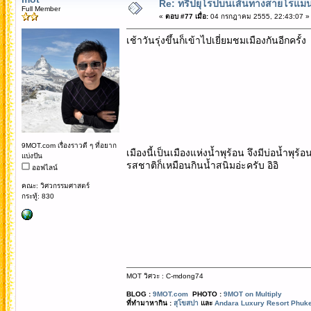
Re: ทริปยุโรปบนเส้นทางสายโรแมนต
Full Member
«
ตอบ #77 เมื่อ:
04 กรกฎาคม 2555, 22:43:07 »
เช้าวันรุ่งขึ้นก็เข้าไปเยี่ยมชมเมืองกันอีกค
9MOT.com เรื่องราวดี ๆ ที่อยาก
เมืองนี้เป็นเมืองแห่งน้ำพุร้อน จึงมีบ่อน้
แบ่งปัน
รสชาติก็เหมือนกินน้ำสนิมอ่ะครับ อิอิ
ออฟไลน์
คณะ: วิศวกรรมศาสตร์
กระทู้: 830
MOT วิศวะ : C-mdong74
BLOG :
9MOT.com
PHOTO :
9MOT on Multiply
ที่ทำมาหากิน :
สุโขสปา
และ
Andara Luxury Resort Phuke