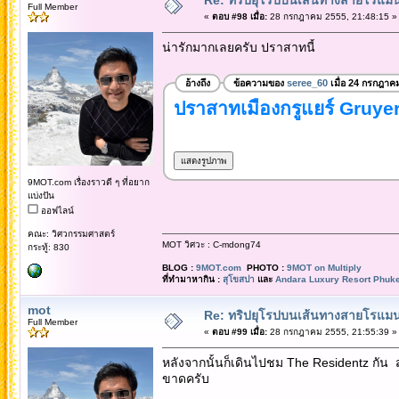
Full Member
«
ตอบ #98 เมื่อ:
28 กรกฎาคม 2555, 21:48:15 »
น่ารักมากเลยครับ ปราสาทนี้
อ้างถึง
ข้อความของ
seree_60
เมื่อ 24 กรกฎาค
ปราสาทเมืองกรูแยร์ Gruye
9MOT.com เรื่องราวดี ๆ ที่อยาก
แบ่งปัน
ออฟไลน์
คณะ: วิศวกรรมศาสตร์
MOT วิศวะ : C-mdong74
กระทู้: 830
BLOG :
9MOT.com
PHOTO :
9MOT on Multiply
ที่ทำมาหากิน :
สุโขสปา
และ
Andara Luxury Resort Phuke
mot
Re: ทริปยุโรปบนเส้นทางสายโรแมนต
Full Member
«
ตอบ #99 เมื่อ:
28 กรกฎาคม 2555, 21:55:39 »
หลังจากนั้นก็เดินไปชม The Residentz กัน 
ขาดครับ