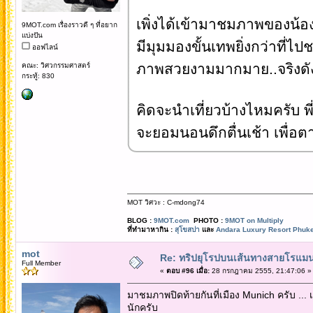
เพิ่งได้เข้ามาชมภาพของน้อ
9MOT.com เรื่องราวดี ๆ ที่อยาก
แบ่งปัน
มีมุมมองขั้นเทพยิ่งกว่าที่
ออฟไลน์
ภาพสวยงามมากมาย..จริงดัง
คณะ: วิศวกรรมศาสตร์
กระทู้: 830
คิดจะนำเที่ยวบ้างไหมครับ พ
จะยอมนอนดึกตื่นเช้า เพื่อ
MOT วิศวะ : C-mdong74
BLOG :
9MOT.com
PHOTO :
9MOT on Multiply
ที่ทำมาหากิน :
สุโขสปา
และ
Andara Luxury Resort Phuke
mot
Re: ทริปยุโรปบนเส้นทางสายโรแมนต
Full Member
«
ตอบ #96 เมื่อ:
28 กรกฎาคม 2555, 21:47:06 »
มาชมภาพปิดท้ายกันที่เมือง Munich ครับ ... เ
นักครับ