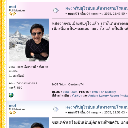
mot
Re: ทริปยุโรปบนเส้นทางสายโรแมนต
Full Member
«
ตอบ #78 เมื่อ:
04 กรกฎาคม 2555, 22:47:55 »
หลังจากชมเมืองกันจุใจแล้ว เราก็เดินทางต่
เมืองนี้มาเป็นของแถม จะว่าไปแล้วเป็นอีกหน
9MOT.com เรื่องราวดี ๆ ที่อยาก
แบ่งปัน
ออฟไลน์
คณะ: วิศวกรรมศาสตร์
MOT วิศวะ : C-mdong74
กระทู้: 830
BLOG :
9MOT.com
PHOTO :
9MOT on Multiply
ที่ทำมาหากิน :
สุโขสปา
และ
Andara Luxury Resort Phuke
mot
Re: ทริปยุโรปบนเส้นทางสายโรแมนต
Full Member
«
ตอบ #79 เมื่อ:
04 กรกฎาคม 2555, 22:52:03 »
ขอแค่ค่าเครื่องบินเป็นผู้ติดตามก็พอครับ แถม