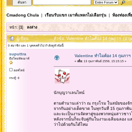
Cmadong Chula
|
เรือนรับแขก เมาท์แหลกไม่เลือกรุ่น
|
ห้องท่องเท
หน้า: [
1
]
ลงล่าง
ผู้เขียน
หัวข้อ: Valentine ทำไมต้อง 14 กุมภาฯ (อ่าน
0 สมาชิก และ 1 บุคคลทั่วไป กำลังดูหัวข้อนี้
suputtra
Valentine ทำไมต้อง 14 กุมภาฯ
มือใหม่หัดเมาท์
«
เมื่อ:
13 กุมภาพันธ์ 2556, 15:15:15 »
ออฟไลน์
กระทู้: 6
นักบุญวาเลนไทน์
ตามตำนานเล่าว่า ณ กรุงโรม ในสมัยของจักร
จากกันอย่างเด็ดขาด ในทุกวันที่ 15 กุมภาพั
และจะเป็นงานจัดหาคู่ของพวกหนุ่มสาวชาวโร
หลังจากนั้นก็จะจับคู่กันในงานเฉลิมฉลอง แ
ว่าไปด้วยกันได้ไหม