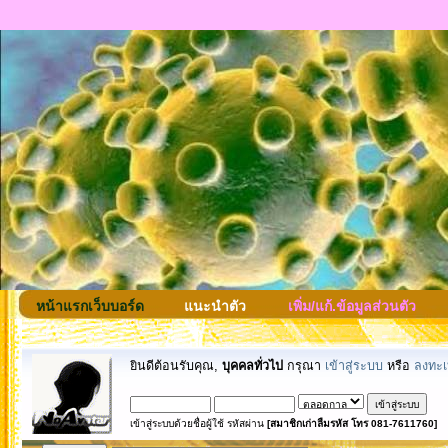
หน้าแรกเว็บบอร์ด
แนะนำตัว
เพิ่ม/แก้.ข้อมูลส่วนตัว
ยินดีต้อนรับคุณ,
บุคคลทั่วไป
กรุณา
เข้าสู่ระบบ
หรือ
ลงทะเ
เข้าสู่ระบบด้วยชื่อผู้ใช้ รหัสผ่าน
[สมาชิกเก่าลืมรหัส โทร 081-7611760]