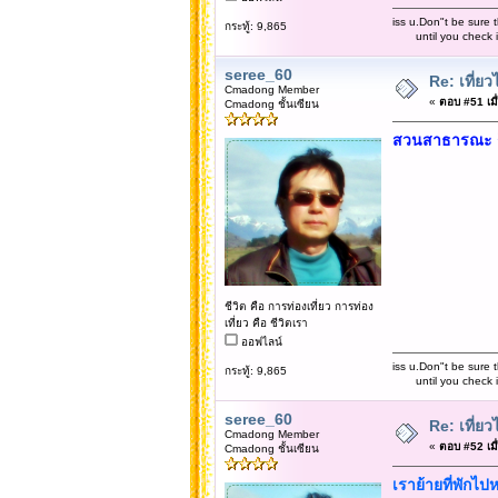
iss u.Don"t be sure t
กระทู้: 9,865
until you check it 
seree_60
Re: เที่
Cmadong Member
«
ตอบ #51 เมื่
Cmadong ชั้นเซียน
สวนสาธารณะ ก
ชีวิต คือ การท่องเที่ยว การท่อง
เที่ยว คือ ชีวิตเรา
ออฟไลน์
iss u.Don"t be sure t
กระทู้: 9,865
until you check it 
seree_60
Re: เที่
Cmadong Member
«
ตอบ #52 เมื่
Cmadong ชั้นเซียน
เราย้ายที่พักไปห