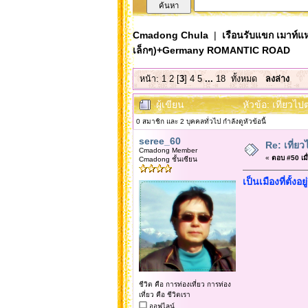
Cmadong Chula
|
เรือนรับแขก เมาท์แห
เล็กๆ)+Germany ROMANTIC ROAD
หน้า:
1
2
[
3
]
4
5
...
18
ทั้งหมด
ลงล่าง
ผู้เขียน
หัวข้อ: เที่ยว
0 สมาชิก และ 2 บุคคลทั่วไป กำลังดูหัวข้อนี้
seree_60
Re: เที่
Cmadong Member
«
ตอบ #50 เมื่
Cmadong ชั้นเซียน
เป็นเมืองที่ตั้ง
ชีวิต คือ การท่องเที่ยว การท่อง
เที่ยว คือ ชีวิตเรา
ออฟไลน์