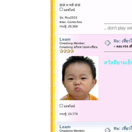
@@ ยาหยี @@
ออฟไลน์
รุ่น: Rcu2523
คณะ: Comm Arts
กระทู้: 28,369
.. don't play w
Leam
Re: เที่
Cmadong Member
«
ตอบ #54 เมื่
Cmadong อภิมหาอมตะเซียน
สวัสดียามเย็น
ออฟไลน์
กระทู้: 23,776
Leam
Re: เที่
Cmadong Member