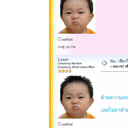
ออฟไลน์
กระทู้: 23,776
Leam
Re: เที่
Cmadong Member
«
ตอบ #57 เมื่
Cmadong อภิมหาอมตะเซียน
ด้วยความสงสั
เลยไปหาคำต
ออฟไลน์