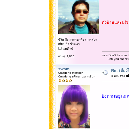
ตัวบ้านและบริ
ชีวิต คือ การท่องเที่ยว การท่อง
เที่ยว คือ ชีวิตเรา
ออฟไลน์
iss u.Don"t be sure t
กระทู้: 9,865
until you check it 
swsm
Re: เที่
Cmadong Member
«
ตอบ #53 เมื่
Cmadong อภิมหาอมตะเซียน
ยังตามอยู่นะ