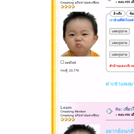
«
ตอบ #55 เมื่
Cmadong อภิมหาอมตะเซียน
อ้างถึง
ข้
เราย้ายที่พักไปหลั
ออฟไลน์
ตัวบ้านและบริเว
กระทู้: 23,776
ค่าเช่าแพง
Leam
Re: เที่
Cmadong Member
«
ตอบ #56 เมื่
Cmadong อภิมหาอมตะเซียน
อยากย้อนกลับ