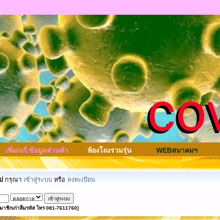
เพิ่ม/แก้.ข้อมูลส่วนตัว
ห้องโถงรวมรุ่น
WEBสมาคมฯ
ป
กรุณา
เข้าสู่ระบบ
หรือ
ลงทะเบียน
มาชิกเก่าลืมรหัส โทร 081-7611760]