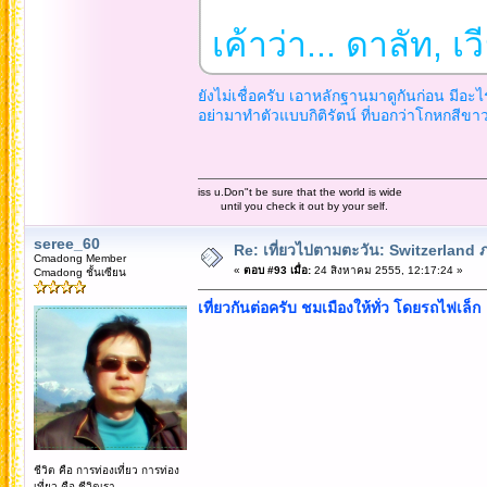
เค้าว่า... ดาลัท,
ยังไม่เชื่อครับ เอาหลักฐานมาดูกันก่อน มีอะไ
อย่ามาทำตัวแบบกิติรัตน์ ที่บอกว่าโกหกสีขา
iss u.Don"t be sure that the world is wide
until you check it out by your self.
seree_60
Re: เที่ยวไปตามตะวัน: Switzerlan
Cmadong Member
«
ตอบ #93 เมื่อ:
24 สิงหาคม 2555, 12:17:24 »
Cmadong ชั้นเซียน
เที่ยวกันต่อครับ ชมเมืองให้ทั่ว โดยรถไฟเล็ก
ชีวิต คือ การท่องเที่ยว การท่อง
เที่ยว คือ ชีวิตเรา