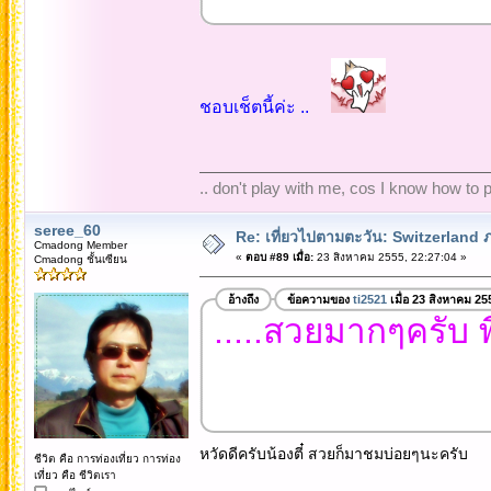
ชอบเช็ตนี้ค่ะ ..
.. don't play with me, cos I know how to pl
seree_60
Re: เที่ยวไปตามตะวัน: Switzerlan
Cmadong Member
«
ตอบ #89 เมื่อ:
23 สิงหาคม 2555, 22:27:04 »
Cmadong ชั้นเซียน
อ้างถึง
ข้อความของ
ti2521
เมื่อ 23 สิงหาคม 25
.....สวยมากๆครับ พี
หวัดดีครับน้องตี๋ สวยก็มาชมบ่อยๆนะครับ
ชีวิต คือ การท่องเที่ยว การท่อง
เที่ยว คือ ชีวิตเรา