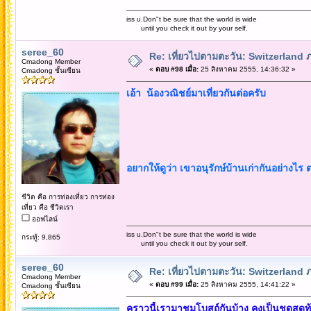
iss u.Don"t be sure that the world is wide
until you check it out by your self.
seree_60
Re: เที่ยวไปตามตะวัน: Switzerlan
Cmadong Member
«
ตอบ #98 เมื่อ:
25 สิงหาคม 2555, 14:36:32 »
Cmadong ชั้นเซียน
เอ้า น้องวณิชย์มาเที่ยวกันต่อครับ
อยากให้ดูว่า เขาอนุรักษ์บ้านเก่ากันอย่างไร 
ชีวิต คือ การท่องเที่ยว การท่อง
เที่ยว คือ ชีวิตเรา
ออฟไลน์
iss u.Don"t be sure that the world is wide
กระทู้: 9,865
until you check it out by your self.
seree_60
Re: เที่ยวไปตามตะวัน: Switzerlan
Cmadong Member
«
ตอบ #99 เมื่อ:
25 สิงหาคม 2555, 14:41:22 »
Cmadong ชั้นเซียน
คราวนี้เรามาชมโบสถ์กันบ้าง คงเป็นชุดสุดท้