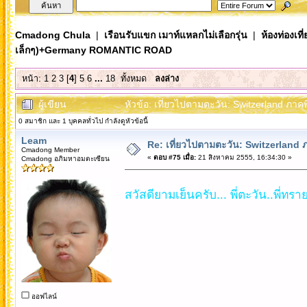
Cmadong Chula
|
เรือนรับแขก เมาท์แหลกไม่เลือกรุ่น
|
ห้องท่องเท
เล็กๆ)+Germany ROMANTIC ROAD
หน้า:
1
2
3
[
4
]
5
6
...
18
ทั้งหมด
ลงล่าง
ผู้เขียน
หัวข้อ: เที่ยวไปตามตะวัน: Switzerland ภ
0 สมาชิก และ 1 บุคคลทั่วไป กำลังดูหัวข้อนี้
Leam
Re: เที่ยวไปตามตะวัน: Switzerlan
Cmadong Member
«
ตอบ #75 เมื่อ:
21 สิงหาคม 2555, 16:34:30 »
Cmadong อภิมหาอมตะเซียน
สวัสดียามเย็นครับ... พี่ตะวัน..พี่ทรา
ออฟไลน์