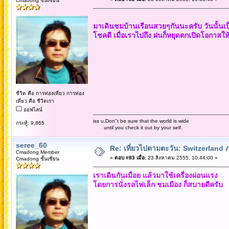
Cmadong ชั้นเซียน
มาเดินชมบ้านเรือนสวยๆกันนะครับ วันนั้นเ
โชคดี เมื่อเราไปถึง ฝนก็หยุดตกเปิดโอกาสให
ชีวิต คือ การท่องเที่ยว การท่อง
เที่ยว คือ ชีวิตเรา
ออฟไลน์
iss u.Don"t be sure that the world is wide
กระทู้: 9,865
until you check it out by your self.
seree_60
Re: เที่ยวไปตามตะวัน: Switzerlan
Cmadong Member
«
ตอบ #83 เมื่อ:
23 สิงหาคม 2555, 10:44:00 »
Cmadong ชั้นเซียน
เราเดินกันเมื่อย แล้วมาใช้เครื่องผ่อนแรง
โดยการนั่งรถไฟเล็ก ชมเมือง ก็สบายดีครับ