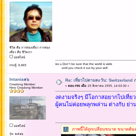
ชีวิต คือ การท่องเที่ยว การท่อง
เที่ยว คือ ชีวิตเรา
ออฟไลน์
iss u.Don"t be sure that the world is wide
กระทู้: 9,865
until you check it out by your self.
Intania๑๖
Re: เที่ยวไปตามตะวัน: Switzerlan
Cmadong Member
«
ตอบ #96 เมื่อ:
25 สิงหาคม 2555, 14:03:30 »
Hero Cmadong Member
งดงามจริงๆ มีโอกาสอยากไปเที่ยว
ผู้คนไม่ค่อยพลุกพล่าน ต่างกับ ย
ออฟไลน์
ภาพนี้ได้ถูกเปลี่ยนขนาด ขนาดต้นฉ
รุ่น: ๒๕๑๖