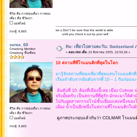
ชีวิต คือ การท่องเที่ยว การท่อง
เที่ยว คือ ชีวิตเรา
ออฟไลน์
iss u.Don"t be sure that the world is wide
กระทู้: 9,865
until you check it out by your self.
seree_60
Re: เที่ยวไปตามตะวัน: Switzerlan
Cmadong Member
«
ตอบ #84 เมื่อ:
23 สิงหาคม 2555, 10:53:28 »
Cmadong ชั้นเซียน
10 สถานที่ที่โรแมนติกที่สุดในโลก
มารู้จักสถานที่ท่องเที่ยวที่สุดแสนโรแมนติก
เรียงลำดับจากอันดับจากที่ 10 – 1 กันก่อนน
อันดับที่ 10. ต้องที่เมืองนี้เลย เมือง Colma
จริงมั้ยครับ เป็นสถานที่ที่คู่รัก มักจะมาให้
ไปกับอุตสาหกรรมไวน์ชั้นเยี่ยมแห่งหนึ่งข
เมือง น้ำเป็นอีกหนึ่งในสถานที่โรแมนติกในฝั
ชีวิต คือ การท่องเที่ยว การท่อง
เที่ยว คือ ชีวิตเรา
ดูภาพประกอบแล้วกันว่า COLMAR โรแมนติค
ออฟไลน์
กระทู้: 9,865