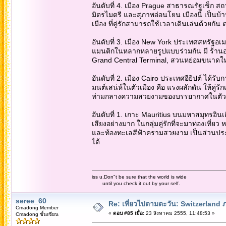
อันดับที่ 4. เมือง Prague สาธารณรัฐเช็ก สถ
มิตรไมตรี และสุภาพอ่อนโยน เมืองนี้ เป็นบ้
เมือง ที่คู่รักสามารถใช้เวลาเดินเล่นด้วยกัน 
อันดับที่ 3. เมือง New York ประเทศสหรัฐอเ
แมนติกในหลากหลายรูปแบบร่วมกัน มี ร้านอ
Grand Central Terminal, สวนหย่อมขนาดใหญ่
อันดับที่ 2. เมือง Cairo ประเทศอียิปต์ ไ
มนต์เสน่ห์ในตัวเมือง คือ แรงผลักดัน ให้คู่รัก
ท่ามกลางความสวยงามของบรรยากาศในตัวเ
อันดับที่ 1. เกาะ Mauritius บนมหาสมุทรอินเด
เสียงอย่างมาก ในกลุ่มคู่รักที่จะมาท่องเที่
และท้องทะเลสีฟ้าครามสวยงาม เป็นส่วนประกอ
ได้
iss u.Don"t be sure that the world is wide
until you check it out by your self.
seree_60
Re: เที่ยวไปตามตะวัน: Switzerlan
Cmadong Member
«
ตอบ #85 เมื่อ:
23 สิงหาคม 2555, 11:48:53 »
Cmadong ชั้นเซียน