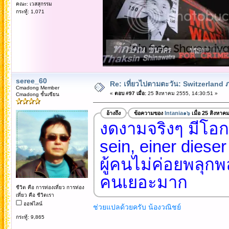
คณะ: เวสสุกรรม
กระทู้: 1,071
seree_60
Re: เที่ยวไปตามตะวัน: Switzerlan
Cmadong Member
«
ตอบ #97 เมื่อ:
25 สิงหาคม 2555, 14:30:51 »
Cmadong ชั้นเซียน
อ้างถึง
ข้อความของ
Intania๑๖
เมื่อ 25 สิงหาค
งดงามจริงๆ มีโอก
sein, einer diese
ผู้คนไม่ค่อยพลุกพ
คนเยอะมาก
ชีวิต คือ การท่องเที่ยว การท่อง
เที่ยว คือ ชีวิตเรา
ออฟไลน์
ช่วยแปลด้วยครับ น้องวณิชย์
กระทู้: 9,865