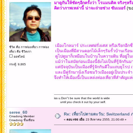
มาดูกันให้ชัดๆอีกครั้งว่า โรแมนติค จริงๆหรื
คิดว่าภาพเหล่านี้ น่าจะถ่ายช่วง ซัมเมอร์
(ข
เมืองโกลมาร์ ประเทศฝรั่งเศส หรือเรียกอีกชื่อ
ชีวิต คือ การท่องเที่ยว การท่อง
เป็นเมืองที่มีสวนดอกไม้เล็กๆริมรั้วบ้านเรื
เที่ยว คือ ชีวิตเรา
ดูไปดูมาก็เหมือนในบ้านในความฝัน ที่อยู่ใน
ออฟไลน์
แม้ว่าในสมัยก่อนเมืองนี้ยังไม่เป็นที่รู้จักกัน
กระทู้: 9,865
แต่ปัจจุบันเป็นเมืองที่รู้จักกันดีในแถบยุโร
และมีคู่รักมานั่งเรือชมวิวเมืองอยู่เป็นประจำ
จึงทำให้เมืองนี้เป็นแหล่งท่องเที่ยวที่สำคัญแห
iss u.Don"t be sure that the world is wide
until you check it out by your self.
seree_60
Re: เที่ยวไปตามตะวัน: Switzerlan
Cmadong Member
«
ตอบ #86 เมื่อ:
23 สิงหาคม 2555, 21:00:49 »
Cmadong ชั้นเซียน