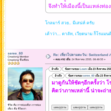
จึงทำให้เมืองนี้เป็นแหล่งท่อง
โกลมาร์ สวย.. มีเสน่ห์ ครับ
เค้าว่า... ดาลัท, เวียดนาม ก็โรแมน
seree_60
Re: เที่ยวไปตามตะวัน: Switzerlan
Cmadong Member
«
ตอบ #92 เมื่อ:
24 สิงหาคม 2555, 08:49:55 »
Cmadong ชั้นเซียน
อ้างถึง
ข้อความของ
Leam
เมื่อ 23 สิงหาคม 25
อ้างถึง
ข้อความของ
seree_60
เมื่อ 23 สิงห
มาดูกันให้ชัดๆอีกครั้งว่า 
คิดว่าภาพเหล่านี้ น่าจะถ่า
ชีวิต คือ การท่องเที่ยว การท่อง
เที่ยว คือ ชีวิตเรา