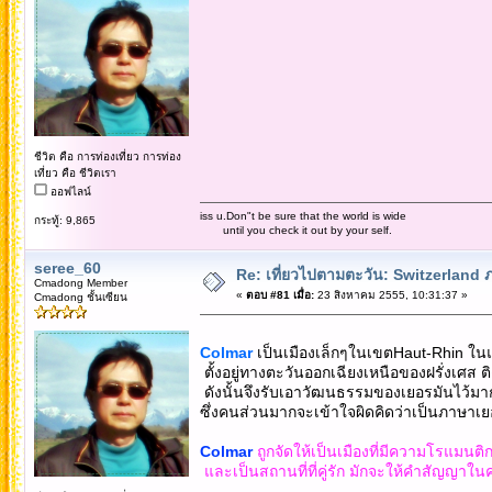
ชีวิต คือ การท่องเที่ยว การท่อง
เที่ยว คือ ชีวิตเรา
ออฟไลน์
iss u.Don"t be sure that the world is wide
กระทู้: 9,865
until you check it out by your self.
seree_60
Re: เที่ยวไปตามตะวัน: Switzerlan
Cmadong Member
«
ตอบ #81 เมื่อ:
23 สิงหาคม 2555, 10:31:37 »
Cmadong ชั้นเซียน
Colmar
เป็นเมืองเล็กๆในเขตHaut-Rhin ใน
ตั้งอยู่ทางตะวันออกเฉียงเหนือของฝรั่งเศส 
ดังนั้นจึงรับเอาวัฒนธรรมของเยอรมันไว้มาก 
ซึ่งคนส่วนมากจะเข้าใจผิดคิดว่าเป็นภาษาเย
Colmar
ถูกจัดให้เป็นเมืองที่มีความโรแมนติ
และเป็นสถานที่ที่คู่รัก มักจะให้คำสัญญาใ