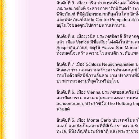
อันดับที่ 9. เมืองปารีส ประเทศฝรั่งเศส ได
เหมาะอย่างยิ่งที่ จะสารภาพ “รักนิรันดร์” ระ
พิพิธภัณฑ์ ที่มีผู้เยี่ยมชมมากที่สุดในโลก อี
และพิพิธภัณฑ์ศิลปะ Centre Pompidou สถานท
อยู่ในใจของคุณไปตราบนานเท่านาน
อันดับที่ 8. เมืองเวนิส ประเทศอิตาลี ถ้าหาก
แล้ว เมือง Venice มีชื่อเสียงโด่งดังในด้า
Sospiriอันเก่าแก่, จตุรัส Piazza San Marc
ทั้งหมดนี้จะสร้าง ความโรแมนติก ระดับแพลตม
อันดับที่ 7 เมือง Schloss Neuschwanstein
จินตนาการ และความสร้างสรรค์ของมนุษย์ ได้
รอบไปด้วยทัศนีย์ภาพอันสวยงาม ปราสาทที่มีอาย
ปราสาทสวยงามที่สุดในทวีปยุโรป
อันดับที่ 6. เมือง Vienna ประเทศออสเตรีย เป
สถาปัตยกรรม และควสุดยอดของผลงานเพลง, ศิ
Schoenbrunn, พระราชวัง The Hofburg Imperia
ฟรอยด์
อันดับที่ 5. เมือง Monte Carlo ประเทศโมนาโค 
แอลป์ และยังเป็นสถานที่ที่มีเรื่องราวความรัก
ทะเล, พิพิธภัณฑ์ประจำชาติ และพระราชวัง P