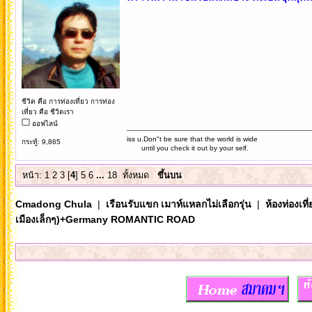
ชีวิต คือ การท่องเที่ยว การท่อง
เที่ยว คือ ชีวิตเรา
ออฟไลน์
iss u.Don"t be sure that the world is wide
กระทู้: 9,865
until you check it out by your self.
หน้า:
1
2
3
[
4
]
5
6
...
18
ทั้งหมด
ขึ้นบน
Cmadong Chula
|
เรือนรับแขก เมาท์แหลกไม่เลือกรุ่น
|
ห้องท่องเท
เมืองเล็กๆ)+Germany ROMANTIC ROAD