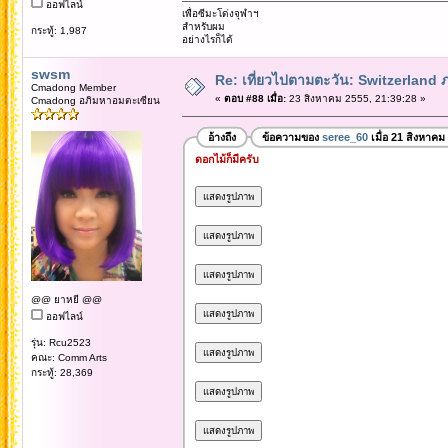
ออฟไลน์
เพื่อซีมะโด่งจุฬาฯ
สำหรับผม
กระทู้: 1,987
อย่างไรก็ได้
swsm
Re: เที่ยวไปตามตะวัน: Switzerlan
Cmadong Member
«
ตอบ #88 เมื่อ:
23 สิงหาคม 2555, 21:39:28 »
Cmadong อภิมหาอมตะเซียน
อ้างถึง
ข้อความของ
seree_60
เมื่อ 21 สิงหาคม
ดอกไม้ก็มีครับ
@@ ยาหยี @@
ออฟไลน์
รุ่น: Rcu2523
คณะ: Comm Arts
กระทู้: 28,369