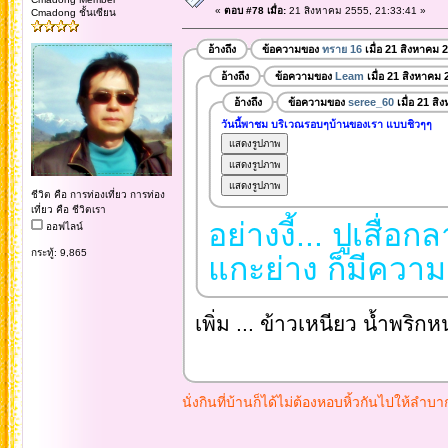
«
ตอบ #78 เมื่อ:
21 สิงหาคม 2555, 21:33:41 »
Cmadong ชั้นเซียน
อ้างถึง
ข้อความของ
ทราย 16
เมื่อ 21 สิงหาคม 
อ้างถึง
ข้อความของ
Leam
เมื่อ 21 สิงหาคม 
อ้างถึง
ข้อความของ
seree_60
เมื่อ 21 ส
วันนี้พาชม บริเวณรอบๆบ้านของเรา แบบชิวๆๆ
ชีวิต คือ การท่องเที่ยว การท่อง
เที่ยว คือ ชีวิตเรา
อย่างงี้... ปูเสื
ออฟไลน์
กระทู้: 9,865
แกะย่าง ก็มีความ
เพิ่ม ... ข้าวเหนียว น้ำพริกหนุ
นั่งกินที่บ้านก็ได้ไม่ต้องหอบหิ้วกันไปให้ล