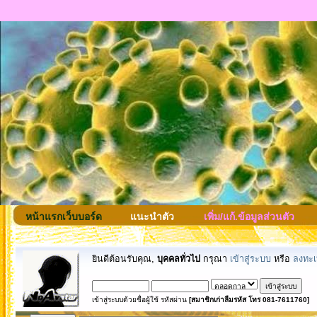
หน้าแรกเว็บบอร์ด
แนะนำตัว
เพิ่ม/แก้.ข้อมูลส่วนตัว
ยินดีต้อนรับคุณ,
บุคคลทั่วไป
กรุณา
เข้าสู่ระบบ
หรือ
ลงทะเ
เข้าสู่ระบบด้วยชื่อผู้ใช้ รหัสผ่าน
[สมาชิกเก่าลืมรหัส โทร 081-7611760]