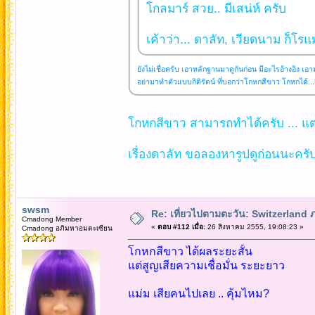
โกลมาร์ สวย.. มีเสน่ห์ ครับ
เค้าว่า... ดาลัท, เวียดนาม ก็โร
ยังไม่เชื่อครับ เอาหลักฐานมาดูกันก่อน มีอะไรอ้างอิง เอ
อย่ามาทำตัวแบบกิติรัตน์ ที่บอกว่าโกหกสีขาว โกหกได้..
โกหกสีขาว สามารถทำได้ครับ ... แต่
เรื่องดาลัท ขอลองหารูปดูก่อนนะครับพ
swsm
Re: เที่ยวไปตามตะวัน: Switzerlan
Cmadong Member
«
ตอบ #112 เมื่อ:
26 สิงหาคม 2555, 19:08:23 »
Cmadong อภิมหาอมตะเซียน
โกหกสีขาว ได้ผลระยะสั้น
แต่สูญเสียความเชื่อมั่น ระยะยาว
แม่ม เสียคนไปเลย .. คุ้มไหม?