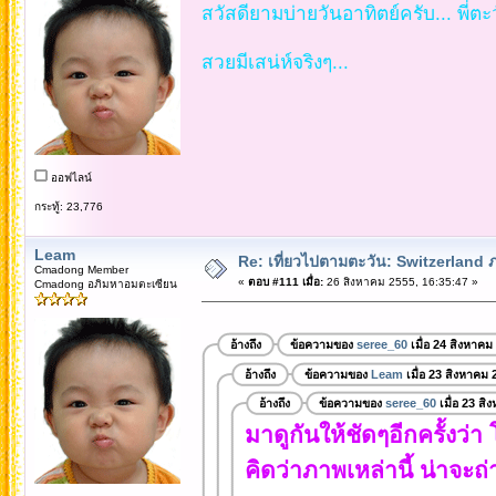
สวัสดียามบ่ายวันอาทิตย์ครับ... พี่ตะวัน
สวยมีเสน่ห์จริงๆ...
ออฟไลน์
กระทู้: 23,776
Leam
Re: เที่ยวไปตามตะวัน: Switzerlan
Cmadong Member
«
ตอบ #111 เมื่อ:
26 สิงหาคม 2555, 16:35:47 »
Cmadong อภิมหาอมตะเซียน
อ้างถึง
ข้อความของ
seree_60
เมื่อ 24 สิงหาคม
อ้างถึง
ข้อความของ
Leam
เมื่อ 23 สิงหาคม 
อ้างถึง
ข้อความของ
seree_60
เมื่อ 23 ส
มาดูกันให้ชัดๆอีกครั้งว่า
คิดว่าภาพเหล่านี้ น่าจะถ