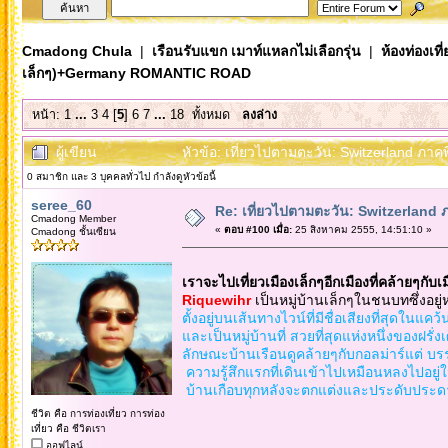
Cmadong Chula
|
เรือนรับแขก เมาท์แหลกไม่เลือกรุ่น
|
ห้องท่องเท
เล็กๆ)+Germany ROMANTIC ROAD
หน้า:
1
...
3
4
[
5
]
6
7
...
18
ทั้งหมด
ลงล่าง
ผู้เขียน
หัวข้อ: เที่ยวไปตามตะวัน: Switzerland ภ
0 สมาชิก และ 3 บุคคลทั่วไป กำลังดูหัวข้อนี้
seree_60
Re: เที่ยวไปตามตะวัน: Switzerlan
Cmadong Member
«
ตอบ #100 เมื่อ:
25 สิงหาคม 2555, 14:51:10 »
Cmadong ชั้นเซียน
เราจะไปเที่ยวเมืองเล็กๆอีกเมืองที่คล้ายๆกั
Riquewihr
เป็นหมู่บ้านเล็กๆในชนบทซึ่งอยู่
ตั้งอยู่บนเส้นทางไวน์ที่มีชื่อเสียงที่สุดในแค
และเป็นหมู่บ้านที่ สวยที่สุดแห่งหนึ่งของฝรั
ลักษณะบ้านเรือนดูคล้ายๆกับกอลม่าร์แต่ 
ความรู้สึกแรกที่เดินเข้าไปเหมือนหลงไปอยู่ใน
บ้านเกือบทุกหลังจะตกแต่งและประดับประดา ด้
ชีวิต คือ การท่องเที่ยว การท่อง
เที่ยว คือ ชีวิตเรา
ออฟไลน์