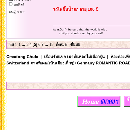
ออฟไลน์
รถไฟขึ้นน้ำตก อายุ 100 ปี
กระทู้: 9,865
iss u.Don"t be sure that the world is wide
until you check it out by your self.
หน้า:
1
...
3
4
[
5
]
6
7
...
18
ทั้งหมด
ขึ้นบน
Cmadong Chula
|
เรือนรับแขก เมาท์แหลกไม่เลือกรุ่น
|
ห้องท่องเท
Switzerland ภาคพิเศษ(เน้นเมืองเล็กๆ)+Germany ROMANTIC ROA