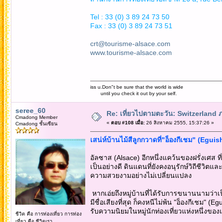
Tel : 33 (0) 3 89 24 73 50
Fax : 33 (0) 3 89 24 73 51
crt@tourisme-alsace.com
www.tourisme-alsace.com
iss u.Don"t be sure that the world is wide
until you check it out by your self.
seree_60
Re: เที่ยวไปตามตะวัน: Switzerlan
Cmadong Member
«
ตอบ #108 เมื่อ:
26 สิงหาคม 2555, 15:37:26 »
Cmadong ชั้นเซียน
เสน่ห์บ้านไม้สีลูกกวาดที่"อ็องกีเชม" (Egu
อัลซาส (Alsace) อีกหนึ่งแคว้นของฝรั่งเศส 
เป็นอย่างดี ดินแดนที่ยังคงอนุรักษ์วิถีชีวิ
ความสวยงามอย่างไม่เปลี่ยนแปลง
หากเอ่ยถึงหมู่บ้านที่ได้รับการขนานนามว่าเป
มีชื่อเสียงที่สุด ก็คงหนีไม่พ้น "อ็องกีเชม" (Egu
รับความนิยมในหมู่นักท่องเที่ยวแห่งหนึ่งขอ
ชีวิต คือ การท่องเที่ยว การท่อง
เที่ยว คือ ชีวิตเรา