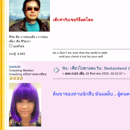
เต๊ะท่ากับเชอร์ล็อคโฮม
ชีวิต คือ การท่องเที่ยว การท่อง
เที่ยว คือ ชีวิตเรา
ออฟไลน์
iss u.Don"t be sure that the world is wide
กระทู้: 9,865
until you check it out by your self.
swsm
Re: เที่ยวไปตามตะวัน: Switzerlan
Cmadong Member
«
ตอบ #120 เมื่อ:
28 สิงหาคม 2555, 00:32:57 »
Cmadong อภิมหาอมตะเซียน
ต้นขาของท่านนักสืบ มันแผล็บ .. ผู้คน