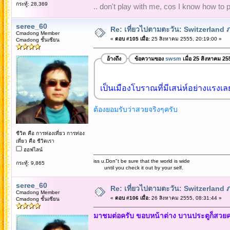
กระทู้: 28,369
.. don't play with me, cos I know how to pl
seree_60
Re: เที่ยวไปตามตะวัน: Switzerlan
Cmadong Member
«
ตอบ #105 เมื่อ:
25 สิงหาคม 2555, 20:19:00 »
Cmadong ชั้นเซียน
อ้างถึง
ข้อความของ
swsm
เมื่อ 25 สิงหาคม 25
เป็นเมืองโบราณที่มีเสน่ห์อย่างแรงเล
ต้องยอมรับว่าสวยจริงๆครับ
ชีวิต คือ การท่องเที่ยว การท่อง
เที่ยว คือ ชีวิตเรา
ออฟไลน์
iss u.Don"t be sure that the world is wide
กระทู้: 9,865
until you check it out by your self.
seree_60
Re: เที่ยวไปตามตะวัน: Switzerlan
Cmadong Member
«
ตอบ #106 เมื่อ:
26 สิงหาคม 2555, 08:31:44 »
Cmadong ชั้นเซียน
มาชมต่อครับ ขอบหน้าต่าง บานประตูก็สวยค