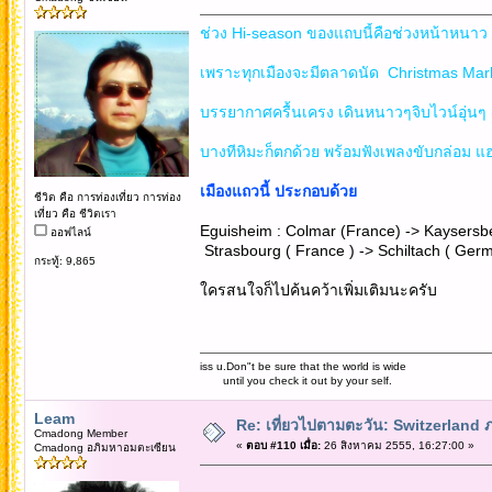
ช่วง Hi-season ของแถบนี้คือช่วงหน้าหนาว แ
เพราะทุกเมืองจะมีตลาดนัด Christmas Mark
บรรยากาศครื้นเครง เดินหนาวๆจิบไวน์อุ่นๆ 
บางทีหิมะก็ตกด้วย พร้อมฟังเพลงขับกล่อม แฮ
เมืองแถวนี้ ประกอบด้วย
ชีวิต คือ การท่องเที่ยว การท่อง
เที่ยว คือ ชีวิตเรา
Eguisheim : Colmar (France) -> Kaysersbe
ออฟไลน์
Strasbourg ( France ) -> Schiltach ( Ger
กระทู้: 9,865
ใครสนใจก็ไปค้นคว้าเพิ่มเติมนะครับ
iss u.Don"t be sure that the world is wide
until you check it out by your self.
Leam
Re: เที่ยวไปตามตะวัน: Switzerlan
Cmadong Member
«
ตอบ #110 เมื่อ:
26 สิงหาคม 2555, 16:27:00 »
Cmadong อภิมหาอมตะเซียน