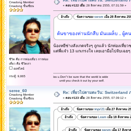
Cmadong Member
«
ตอบ #122 เมื่อ:
28 สิงหาคม 2555, 07:31:59 »
Cmadong ชั้นเซียน
อ้างถึง
ข้อความของ
swsm
เมื่อ 28 สิงหาคม 25
ต้นขาของท่านนักสืบ มันแผล็บ .. ผู้
น้องหยีช่างสังเกตจริงๆ ถูกแล้ว นักท่องเที่ยว
แต่พี่แจ๋ว 13 แกเกรงใจ เลยเอามือไปจับเฉยๆ
ชีวิต คือ การท่องเที่ยว การท่อง
เที่ยว คือ ชีวิตเรา
ออฟไลน์
กระทู้: 9,865
iss u.Don"t be sure that the world is wide
until you check it out by your self.
seree_60
Re: เที่ยวไปตามตะวัน: Switzerlan
Cmadong Member
«
ตอบ #123 เมื่อ:
28 สิงหาคม 2555, 07:39:12 »
Cmadong ชั้นเซียน
อ้างถึง
ข้อความของ
หนุน'21
เมื่อ 27 สิงหาคม 2
อ้างถึง
ข้อความของ
Leam
เมื่อ 18 สิงหาคม 
อ้างถึง
ข้อความของ
swsm
เมื่อ 17 สิงห