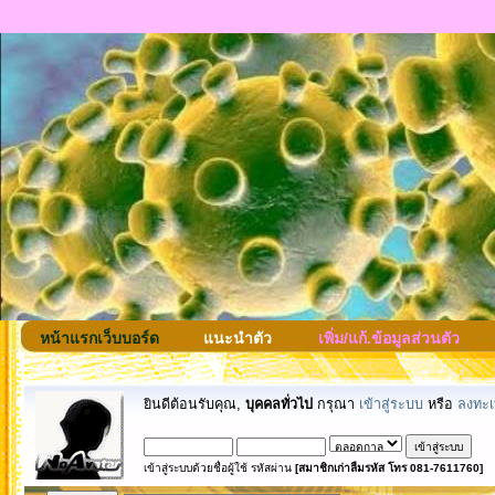
หน้าแรกเว็บบอร์ด
แนะนำตัว
เพิ่ม/แก้.ข้อมูลส่วนตัว
ยินดีต้อนรับคุณ,
บุคคลทั่วไป
กรุณา
เข้าสู่ระบบ
หรือ
ลงทะเ
เข้าสู่ระบบด้วยชื่อผู้ใช้ รหัสผ่าน
[สมาชิกเก่าลืมรหัส โทร 081-7611760]