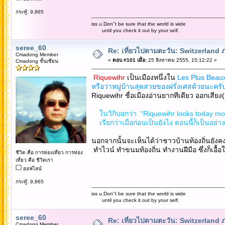
กระทู้: 9,865
iss u.Don"t be sure that the world is wide
until you check it out by your self.
seree_60
Re: เที่ยวไปตามตะวัน: Switzerlan
Cmadong Member
«
ตอบ #101 เมื่อ:
25 สิงหาคม 2555, 15:12:22 »
Cmadong ชั้นเซียน
Riquewihr
เป็นเมืองหนึ่งใน
Les Plus Beaux
หรือว่าหมู่บ้านสุดสวยของฝรั่งเศสด้วยนะครั
Riquewihr ชื่อเมืองอ่านยากทีเดียว ออกเสียง
ในวิกิบอกว่า “Riquewihr looks today more
เรียกว่าเมื่อก่อนเป็นยังไง ตอนนี้ก็เป็นอย่าง
นอกจากนั้นจะเห็นได้ว่าชาวบ้านท้องถิ่นยังค
ทำไวน์ ทำขนมท้องถิ่น ทำงานฝีมือ ซึ่งก็เอื้อใ
ชีวิต คือ การท่องเที่ยว การท่อง
เที่ยว คือ ชีวิตเรา
ออฟไลน์
กระทู้: 9,865
iss u.Don"t be sure that the world is wide
until you check it out by your self.
seree_60
Re: เที่ยวไปตามตะวัน: Switzerlan
Cmadong Member