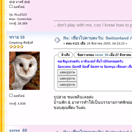
@@ ยาหยี @@
ออฟไลน์
รุ่น: Rcu2523
คณะ: Comm Arts
กระทู้: 28,369
.. don't play with me, cos I know how to pl
ทราย 16
Re: เที่ยวไปตามตะวัน: Switzerlan
Cmadong พันธุ์แท้
«
ตอบ #121 เมื่อ:
28 สิงหาคม 2555, 04:23:23 »
อ้างถึง
ข้อความของ
seree_60
เมื่อ 27 สิงหาคม
ขอเชิญแฟนคลับ มาดินเน่อร์ ดื่มไวน์กันหน่อยครับ
น้องแหลม น้องหยี น้องตี๋ น้องทราย น้องหนุน เพื่อนอร เพื
ออฟไลน์
รูปสวย ชมเพลินเลยค่ะ
บ้านพัก & อาหารทำให้เป็นบรรยายกาศพักผ่อ
กระทู้: 4,838
ขอบคุณพี่ตะวันค่ะ
seree_60
Re: เที่ยวไปตามตะวัน: Switzerlan