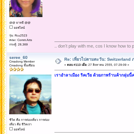
@@ ยาหยี @@
ออฟไลน์
รุ่น: Rcu2523
คณะ: Comm Arts
กระทู้: 28,369
.. don't play with me, cos I know how to pl
seree_60
Re: เที่ยวไปตามตะวัน: Switzerlan
Cmadong Member
«
ตอบ #113 เมื่อ:
27 สิงหาคม 2555, 07:29:09 »
Cmadong ชั้นเซียน
เราอำลาเมือง ริคเวีย ด้วยภาพร้านค้ากลุ่มนี้
ชีวิต คือ การท่องเที่ยว การท่อง
เที่ยว คือ ชีวิตเรา
ออฟไลน์