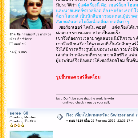
มีประวัติว่า
ผู้แต่งเรื่องนี้ คือ. เชอร์ล็อก
และนายแพทย์ชาวสก็อต คือ เซอร์อาเธอร์ โคน
ล็อก โฮลมส์ เป็นนักสืบชาวลอนดอนผู้ปราดเ
สังเกตอันคาดไม่ถึงเพื่อคลี่คลายคดีต่างๆ
เซอร์อาเธอร์ โคนัน ดอยล์ แต่งเรืองได้น่
ต่อมาภรรยาของเขาป่วยเป็นมะเร็ง
ชีวิต คือ การท่องเที่ยว การท่อง
เขาจึงต้องการเวลามาดูแลปรนนิบัติภรรยา ดั
เที่ยว คือ ชีวิตเรา
เขาจึงเขียนเรื่องให้พระเอกที่เป็นนักสืบเซอร
ออฟไลน์
จึงได้มีการสร้างรูปปั้นของพระเอก รวมทั้งมีพ
กระทู้: 9,865
เล่ากันว่า หลังจากที่ภรรยาเขาเสียชีวิต แฟ
ผู้ประพันธ์จึงต้องแต่งให้เชอร์ล็อคโอม ฟื้นคืนช
รูปปั้นของเชอร์ล็อคโฮม
iss u.Don"t be sure that the world is wide
until you check it out by your self.
seree_60
Re: เที่ยวไปตามตะวัน: Switzerlan
Cmadong Member
«
ตอบ #119 เมื่อ:
27 สิงหาคม 2555, 22:33:17 »
Cmadong ชั้นเซียน