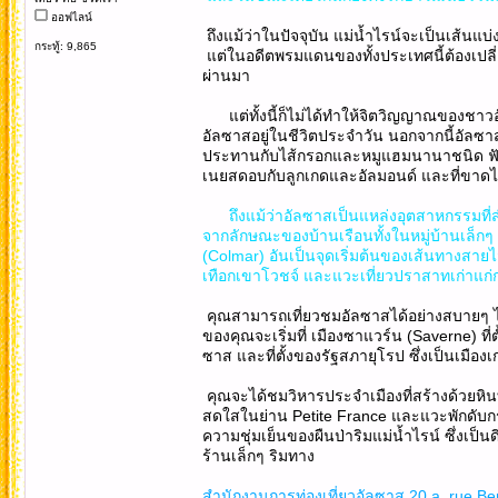
ออฟไลน์
ถึงแม้ว่าในปัจจุบัน แม่น้ำไรน์จะเป็นเส้
กระทู้: 9,865
แต่ในอดีตพรมแดนของทั้งประเทศนี้ต้องเปลี่
ผ่านมา
แต่ทั้งนี้ก็ไม่ได้ทำให้จิตวิญญาณของชาวอั
อัลซาสอยู่ในชีวิตประจำวัน นอกจากนี้อัลซาสยั
ประทานกับไส้กรอกและหมูแฮมนานาชนิด ฟัว 
เนยสดอบกับลูกเกดและอัลมอนด์ และที่ขาดไ
ถึงแม้ว่าอัลซาสเป็นแหล่งอุตสาหกรรมที่สำค
จากลักษณะของบ้านเรือนทั้งในหมู่บ้านเล็กๆ
(Colmar) อันเป็นจุดเริ่มต้นของเส้นทางสายไว
เทือกเขาโวชจ์ และแวะเที่ยวปราสาทเก่าแก่ก
คุณสามารถเที่ยวชมอัลซาสได้อย่างสบายๆ ไม่
ของคุณจะเริ่มที่ เมืองซาแวร์น (Saverne) ที่
ซาส และที่ตั้งของรัฐสภายุโรป ซึ่งเป็นเมืองเ
คุณจะได้ชมวิหารประจำเมืองที่สร้างด้วยหิน
สดใสในย่าน Petite France และแวะพักดับกระห
ความชุ่มเย็นของผืนป่าริมแม่น้ำไรน์ ซึ่งเ
ร้านเล็กๆ ริมทาง
สำนักงานการท่องเที่ยวอัลซาส 20 a, rue B