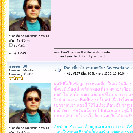
ชีวิต คือ การท่องเที่ยว การท่อง
เที่ยว คือ ชีวิตเรา
ออฟไลน์
iss u.Don"t be sure that the world is wide
กระทู้: 9,865
until you check it out by your self.
seree_60
Re: เที่ยวไปตามตะวัน: Switzerlan
Cmadong Member
«
ตอบ #107 เมื่อ:
26 สิงหาคม 2555, 15:30:04 »
Cmadong ชั้นเซียน
ต่อไปนี้เป็นข้อมูลการท่องเที่ยวในแคว้นอัลซ
ซึ่งจะมีเมืองเล็กๆที่น่าท่องเที่ยว หลายๆเมือง
ผมยังไม่เคยไป แต่เป็นข้อมูลที่ได้จากการค้นค
จึงนำมาเสนอเพื่อเป็นประโยชน์ เผื่อว่าใครอย
เขาว่ากันว่า แถวนี้ ให้ไปช่วงเดือน ธันวา
ผมก็คิดว่า ซักวันหนึ่ง จะไปเดินเล่นแถวๆน
แฟนคลับท่านใดสนใจ ก็มา จอยกันได้นะครั
อัลซาส (Alsace) ตั้งอยู่บนเส้นทางการค้าท
ชีวิต คือ การท่องเที่ยว การท่อง
และในขณะเดียวกันก็ยังคงรักษาวัฒนธรรมแ
เที่ยว คือ ชีวิตเรา