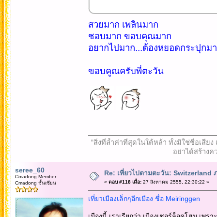
สวยมาก เพลินมาก
ชอบมาก ขอบคุณมาก
อยากไปมาก...ต้องหยอดกระปุกมาก
ขอบคูณครับพี่ตะวัน
“สิ่งที่ล้ำค่าที่สุดในใต้หล้า ทั้งมิใช่ชื
อย่าได้สร้างคว
seree_60
Re: เที่ยวไปตามตะวัน: Switzerlan
Cmadong Member
«
ตอบ #118 เมื่อ:
27 สิงหาคม 2555, 22:30:22 »
Cmadong ชั้นเซียน
เที่ยวเมืองเล็กๆอีกเมือง ชื่อ Meiringgen
เมืองนี้ เราเรียกว่า เมืองเชอร์ล็อคโฮม เพรา