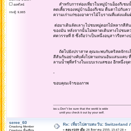
สำหรับการท่องเที่ยวในหมู่บ้านอ็องกีเชม
ออฟไลน์
คดเคี้ยวของหมู่บ้านอ็องกีเชม ตื่นตาไปกับ
กระทู้: 9,865
ความเก่าแก่ของอาคารไม้โบราณที่แต่งแต้มด
ต่อมาเดินลัดเลาะไปชมหมู่ดอกไม้หลากสีสัน
ของมัน หลังจากนั้นไม่พลาดเดินทางไปชมควา
ศตวรรษที่ 8 ซึ่งถือว่าเป็นหนึ่งอนุสาวรียทางป
ถัดไปยังปราสาท คุณจะพบกับคริสตจักรเล็กๆ 
สีสันกันอย่างคับคั่งไปตามถนนอันแสนแคบ ที่
ลานน้ำพุที่สร้างในแบบเรเนสซอง อีกหนึ่งจุด
-
ขอบคุณเจ้าของภาพ
iss u.Don"t be sure that the world is wide
until you check it out by your self.
seree_60
Re: เที่ยวไปตามตะวัน: Switzerlan
Cmadong Member
«
ตอบ #109 เมื่อ:
26 สิงหาคม 2555, 15:47:28 »
Cmadong ชั้นเซียน