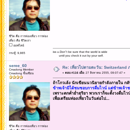
ชีวิต คือ การท่องเที่ยว การท่อง
เที่ยว คือ ชีวิตเรา
ออฟไลน์
iss u.Don"t be sure that the world is wide
กระทู้: 9,865
until you check it out by your self.
seree_60
Re: เที่ยวไปตามตะวัน: Switzerlan
Cmadong Member
«
ตอบ #116 เมื่อ:
27 สิงหาคม 2555, 09:07:47 »
Cmadong ชั้นเซียน
ถ้าโกวเล้ง นักเขียนนวนิยายกำลังภายใน กลั
ข้าพเจ้ามิได้ชมชอบการดื่มไวน์ แต่ข้าพเจ้
เพราะตกค่ำย่ำสุริยา พวกเราก็จะตั้งวงดื่มไว
เพื่อเตรียมท่องเที่ยวในวันต่อไป...
ชีวิต คือ การท่องเที่ยว การท่อง