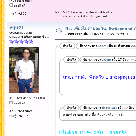
เที่ยว คือ ชีวิตเรา
ออฟไลน์
iss u.Don"t be sure that the world is wide
กระทู้: 9,865
until you check it out by your self.
หนุน'21
Re: เที่ยวไปตามตะวัน: Switzerlan
Global Moderator
«
ตอบ #117 เมื่อ:
27 สิงหาคม 2555, 09:23:01 »
Cmadong อภิมหาอมตะเซียน
อ้างถึง
ข้อความของ
Leam
เมื่อ 18 สิงหาคม 25
อ้างถึง
ข้อความของ
swsm
เมื่อ 17 สิงหาคม
สวยมากค่ะ พี่ตะวัน .. สวยทุกมุม
ซีมะโด่ง'จุฬาฯ ที่มาของผม
ออฟไลน์
อ้างถึง
ข้อความของ
ประทาน14
เมื่อ 17 สิง
คณะ: "ครุศาสตร์"
สวยจริงๆ ขอตามไปเที่ยวด้วยคนครับ...ตะวัน
กระทู้: 26,927
เห็นด้วย 100% ครับ... สวยจริง