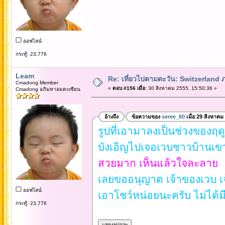
ออฟไลน์
กระทู้: 23,776
Leam
Re: เที่ยวไปตามตะวัน: Switzerlan
Cmadong Member
«
ตอบ #156 เมื่อ:
30 สิงหาคม 2555, 15:50:36 »
Cmadong อภิมหาอมตะเซียน
อ้างถึง
ข้อความของ
seree_60
เมื่อ 29 สิงหาคม
รูปที่เอามาลงเป็นช่วงของฤดู
บังเอิญไปเจอเวบชาวบ้านเขา
สวยมาก เห็นแล้วใจละลาย
เลยขออนุญาต เจ้าของเวบ 
ออฟไลน์
เอาโชว์หน่อยนะครับ ไม่ได้
กระทู้: 23,776