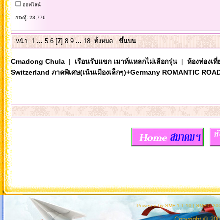
ออฟไลน์
กระทู้: 23,776
หน้า:
1
...
5
6
[
7
]
8
9
...
18
ทั้งหมด
ขึ้นบน
Cmadong Chula
|
เรือนรับแขก เมาท์แหลกไม่เลือกรุ่น
|
ห้องท่องเท
Switzerland ภาคพิเศษ(เน้นเมืองเล็กๆ)+Germany ROMANTIC ROA
Powered by SMF 1.1.10
|
SMF © 200
Copyright © 20