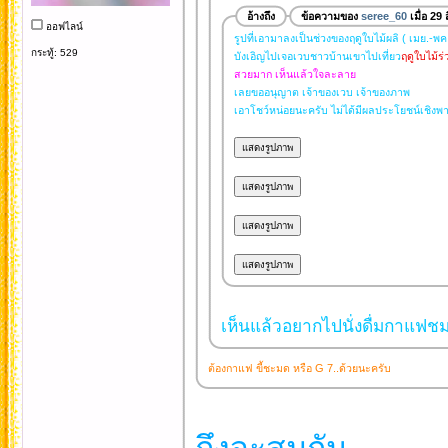
อ้างถึง
ข้อความของ
seree_60
เมื่อ 29
ออฟไลน์
รูปที่เอามาลงเป็นช่วงของฤดูใบไม้ผลิ ( เมย.-พค
กระทู้: 529
บังเอิญไปเจอเวบชาวบ้านเขาไปเที่ยว
ฤดูใบไม้ร่
สวยมาก เห็นแล้วใจละลาย
เลยขออนุญาต เจ้าของเวบ เจ้าของภาพ
เอาโชว์หน่อยนะครับ ไม่ได้มีผลประโยชน์เชิงพ
เห็นแล้วอยากไปนั่งดื่มกาแฟชมว
ต้องกาแฟ ขี้ชะมด หรือ G 7..ด้วยนะครับ
ถึงจะสมกัน...