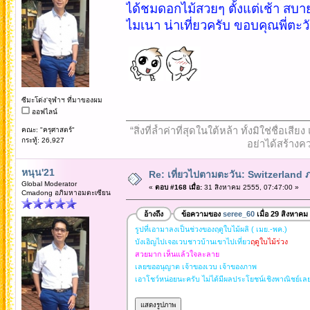
ได้ชมดอกไม้สวยๆ ตั้งแต่เช้า สบ
ไมเนา น่าเที่ยวครับ ขอบคุณพี่ตะ
ซีมะโด่ง'จุฬาฯ ที่มาของผม
ออฟไลน์
“สิ่งที่ล้ำค่าที่สุดในใต้หล้า ทั้งมิใช่ชื
คณะ: "ครุศาสตร์"
กระทู้: 26,927
อย่าได้สร้างคว
หนุน'21
Re: เที่ยวไปตามตะวัน: Switzerlan
Global Moderator
«
ตอบ #168 เมื่อ:
31 สิงหาคม 2555, 07:47:00 »
Cmadong อภิมหาอมตะเซียน
อ้างถึง
ข้อความของ
seree_60
เมื่อ 29 สิงหาคม
รูปที่เอามาลงเป็นช่วงของฤดูใบไม้ผลิ ( เมย.-พค.)
บังเอิญไปเจอเวบชาวบ้านเขาไปเที่ยว
ฤดูใบไม้ร่วง
สวยมาก เห็นแล้วใจละลาย
เลยขออนุญาต เจ้าของเวบ เจ้าของภาพ
เอาโชว์หน่อยนะครับ ไม่ได้มีผลประโยชน์เชิงพาณิชย์เล