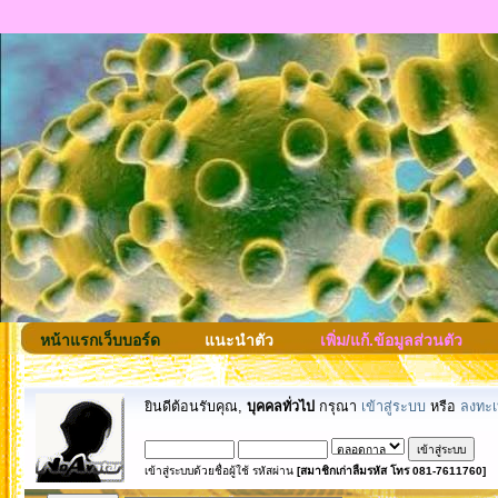
หน้าแรกเว็บบอร์ด
แนะนำตัว
เพิ่ม/แก้.ข้อมูลส่วนตัว
ยินดีต้อนรับคุณ,
บุคคลทั่วไป
กรุณา
เข้าสู่ระบบ
หรือ
ลงทะเ
เข้าสู่ระบบด้วยชื่อผู้ใช้ รหัสผ่าน
[สมาชิกเก่าลืมรหัส โทร 081-7611760]