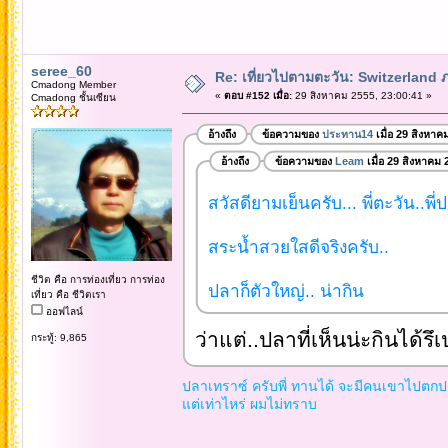
seree_60
Re: เที่ยวไปตามตะวัน: Switzerlan
Cmadong Member
«
ตอบ #152 เมื่อ:
29 สิงหาคม 2555, 23:00:41 »
Cmadong ชั้นเซียน
อ้างถึง
ข้อความของ
ประทาน14
เมื่อ 29 สิงหาค
อ้างถึง
ข้อความของ
Leam
เมื่อ 29 สิงหาคม 
สวัสดียามเย็นครับ... พี่ตะวัน..พี่
สระน้ำสวยใสดีจริงครับ..
ชีวิต คือ การท่องเที่ยว การท่อง
ปลาก็ตัวใหญ่.. น่ากิน
เที่ยว คือ ชีวิตเรา
ออฟไลน์
ว่าแต่..ปลาที่เห็นน่ะกินได้รึ
กระทู้: 9,865
ปลาเทราซ์ ครับพี่ ทานได้ จะมีคนเขาไปตกป
แต่เท่าไหร่ ผมไม่ทราบ