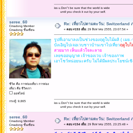
iss u.Don"t be sure that the world is wide
until you check it out by your self.
seree_60
Re: เที่ยวไปตามตะวัน: Switzerlan
Cmadong Member
«
ตอบ #153 เมื่อ:
29 สิงหาคม 2555, 23:07:54 »
Cmadong ชั้นเซียน
รูปที่เอามาลงเป็นช่วงของฤดูใบไม้ผลิ ( เมย.-
บังเอิญไปเจอเวบชาวบ้านเขาไปเที่ยว
ฤดูใบไม
สวยมาก เห็นแล้วใจละลาย
เลยขออนุญาต เจ้าของเวบ เจ้าของภาพ
เอาโชว์หน่อยนะครับ ไม่ได้มีผลประโยชน์เช
ชีวิต คือ การท่องเที่ยว การท่อง
เที่ยว คือ ชีวิตเรา
ออฟไลน์
กระทู้: 9,865
iss u.Don"t be sure that the world is wide
until you check it out by your self.
seree_60
Re: เที่ยวไปตามตะวัน: Switzerlan
Cmadong Member
«
ตอบ #154 เมื่อ:
29 สิงหาคม 2555, 23:25:48 »
Cmadong ชั้นเซียน