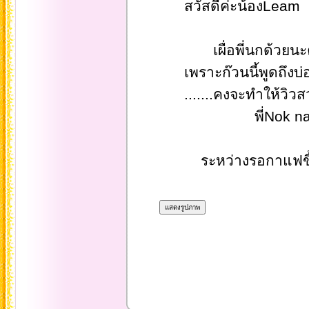
สวัสดีค่ะน้องLeam
เผื่อพี่นกด้วยนะคะเหยือ
เพราะก๊วนนี้พูดถึงบ่อ
.......คงจะทำให้วิวสวย
พี่Nok na
ระหว่างรอกาแฟขี้ชะ