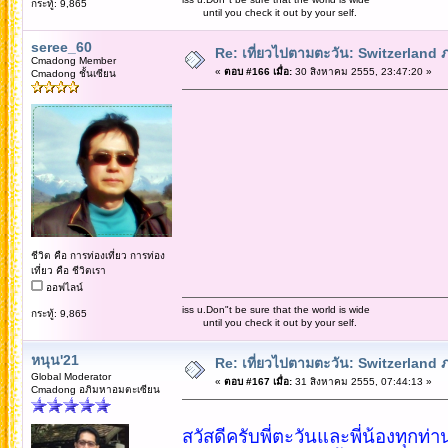
กระทู้: 9,865
until you check it out by your self.
seree_60
Re: เที่ยวไปตามตะวัน: Switzerlan
Cmadong Member
«
ตอบ #166 เมื่อ:
30 สิงหาคม 2555, 23:47:20 »
Cmadong ชั้นเซียน
ชีวิต คือ การท่องเที่ยว การท่อง
เที่ยว คือ ชีวิตเรา
ออฟไลน์
iss u.Don"t be sure that the world is wide
กระทู้: 9,865
until you check it out by your self.
หนุน'21
Re: เที่ยวไปตามตะวัน: Switzerlan
Global Moderator
«
ตอบ #167 เมื่อ:
31 สิงหาคม 2555, 07:44:13 »
Cmadong อภิมหาอมตะเซียน
สวัสดีครับพี่ตะวันและพี่น้องทุกท่า