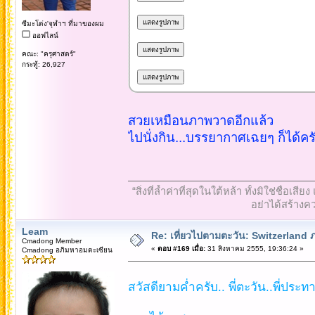
ซีมะโด่ง'จุฬาฯ ที่มาของผม
ออฟไลน์
คณะ: "ครุศาสตร์"
กระทู้: 26,927
สวยเหมือนภาพวาดอีกแล้ว
ไปนั่งกิน...บรรยากาศเฉยๆ ก็ได้คร
“สิ่งที่ล้ำค่าที่สุดในใต้หล้า ทั้งมิใช่ชื
อย่าได้สร้างคว
Leam
Re: เที่ยวไปตามตะวัน: Switzerlan
Cmadong Member
«
ตอบ #169 เมื่อ:
31 สิงหาคม 2555, 19:36:24 »
Cmadong อภิมหาอมตะเซียน
สวัสดียามค่ำครับ.. พี่ตะวัน..พี่ประทาน