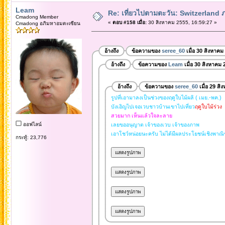
Leam
Re: เที่ยวไปตามตะวัน: Switzerlan
Cmadong Member
«
ตอบ #158 เมื่อ:
30 สิงหาคม 2555, 16:59:27 »
Cmadong อภิมหาอมตะเซียน
อ้างถึง
ข้อความของ
seree_60
เมื่อ 30 สิงหาคม
อ้างถึง
ข้อความของ
Leam
เมื่อ 30 สิงหาคม 
อ้างถึง
ข้อความของ
seree_60
เมื่อ 29 ส
รูปที่เอามาลงเป็นช่วงของฤดูใบไม้ผลิ ( เมย.-พค.)
บังเอิญไปเจอเวบชาวบ้านเขาไปเที่ยว
ฤดูใบไม้ร่วง
สวยมาก เห็นแล้วใจละลาย
ออฟไลน์
เลยขออนุญาต เจ้าของเวบ เจ้าของภาพ
เอาโชว์หน่อยนะครับ ไม่ได้มีผลประโยชน์เชิงพาณิ
กระทู้: 23,776