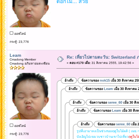
ดอกไม้... สวย
ออฟไลน์
กระทู้: 23,776
Leam
Re: เที่ยวไปตามตะวัน: Switzerlan
Cmadong Member
«
ตอบ #170 เมื่อ:
31 สิงหาคม 2555, 19:42:56 »
Cmadong อภิมหาอมตะเซียน
อ้างถึง
ข้อความของ
nok15
เมื่อ 30 สิงหาคม 25
อ้างถึง
ข้อความของ
Leam
เมื่อ 30 สิงหาคม 
อ้างถึง
ข้อความของ
seree_60
เมื่อ 30 ส
อ้างถึง
ข้อความของ
Leam
เมื่อ 30 สิ
อ้างถึง
ข้อความของ
seree_60
เมื่อ
ออฟไลน์
รูปที่เอามาลงเป็นช่วงของฤดูใบไม้ผลิ ( เมย.-
กระทู้: 23,776
บังเอิญไปเจอเวบชาวบ้านเขาไปเที่ยว
ฤดูใบไม