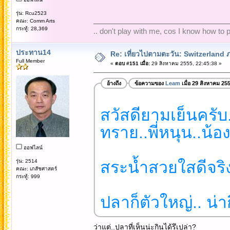
รุ่น: Rcu2523
คณะ: Comm Arts
กระทู้: 28,369
.. don't play with me, cos I know how to pl
ประทาน14
Re: เที่ยวไปตามตะวัน: Switzerlan
Full Member
«
ตอบ #151 เมื่อ:
29 สิงหาคม 2555, 22:45:38 »
อ้างถึง
ข้อความของ
Leam
เมื่อ 29 สิงหาคม 25
สวัสดียามเย็นครับ...
ทราย..พี่หนุน..น้อ
ออฟไลน์
รุ่น: 2514
สระน้ำสวยใสดีจริง
คณะ: เภสัชศาสตร์
กระทู้: 999
ปลาก็ตัวใหญ่.. น่า
ว่าแต่..ปลาที่เห็นน่ะกินได้รึเปล่า?