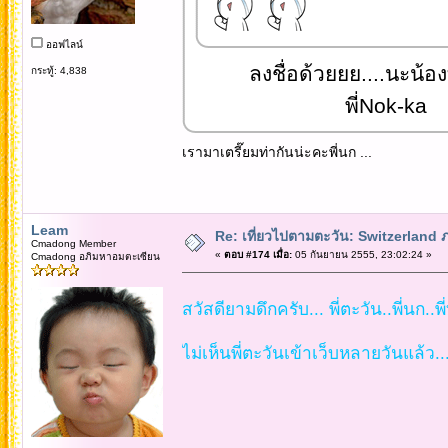
ออฟไลน์
ลงชื่อด้วยยย....นะน้อ
กระทู้: 4,838
พี่Nok-ka
เรามาเตรี๊ยมท่ากันน่ะคะพี่นก ...
Leam
Re: เที่ยวไปตามตะวัน: Switzerlan
Cmadong Member
«
ตอบ #174 เมื่อ:
05 กันยายน 2555, 23:02:24 »
Cmadong อภิมหาอมตะเซียน
สวัสดียามดึกครับ... พี่ตะวัน..พี่นก..พ
ไม่เห็นพี่ตะวันเข้าเว็บหลายวันแล้ว.