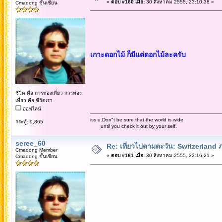
«
ตอบ #160 เมื่อ:
30 สิงหาคม 2555, 23:10:38 »
Cmadong ชั้นเซียน
เกาะดอกไม้ ก็มีแต่ดอกไม้ละครับ
ชีวิต คือ การท่องเที่ยว การท่อง
เที่ยว คือ ชีวิตเรา
ออฟไลน์
iss u.Don"t be sure that the world is wide
กระทู้: 9,865
until you check it out by your self.
seree_60
Re: เที่ยวไปตามตะวัน: Switzerlan
Cmadong Member
«
ตอบ #161 เมื่อ:
30 สิงหาคม 2555, 23:16:21 »
Cmadong ชั้นเซียน