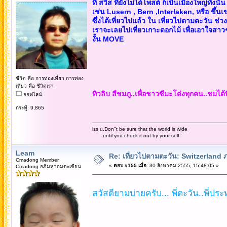
ที่ สวิส ที่ยังไม่ได้โพสต์ ก็เป็นเมืองใหญ่ทั้งนั้น
เช่น Lusern , Bern ,Interlaken, หรือ ขึ้
ซึ่งได้เที่ยวไปแล้ว ใน เที่ยวไปตามตะวัน ช่วง
เราจะเลยไปเที่ยวเกาะดอกไม้ เพื่อเอาใจสาว
งั้น MOVE
ชีวิต คือ การท่องเที่ยว การท่อง
เที่ยว คือ ชีวิตเรา
ทิวลิบ สีชมภู..เพื่อชาวซีมะโด่งทุกคน..ชมได้
ออฟไลน์
กระทู้: 9,865
iss u.Don"t be sure that the world is wide
until you check it out by your self.
Leam
Re: เที่ยวไปตามตะวัน: Switzerlan
Cmadong Member
«
ตอบ #155 เมื่อ:
30 สิงหาคม 2555, 15:48:05 »
Cmadong อภิมหาอมตะเซียน
สวัสดียามบ่ายครับ... พี่ตะวัน..พี่ประท