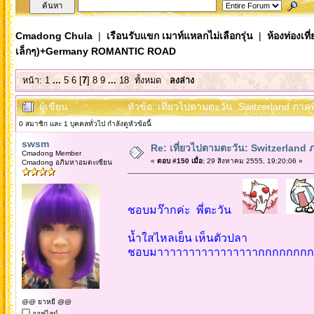
Cmadong Chula
|
เรือนรับแขก เมาท์แหลกไม่เลือกรุ่น
|
ห้องท่องเท
เล็กๆ)+Germany ROMANTIC ROAD
หน้า:
1
...
5
6
[
7
]
8
9
...
18
ทั้งหมด
ลงล่าง
ผู้เขียน
หัวข้อ: เที่ยวไปตามตะวัน: Switzerland ภ
0 สมาชิก และ 1 บุคคลทั่วไป กำลังดูหัวข้อนี้
swsm
Re: เที่ยวไปตามตะวัน: Switzerlan
Cmadong Member
«
ตอบ #150 เมื่อ:
29 สิงหาคม 2555, 19:20:06 »
Cmadong อภิมหาอมตะเซียน
ชอบมว๊ากค่ะ พี่ตะวัน
น้ำใสไหลเย็น เห็นตัวปลา
ชอบมาาาาาาาาาาาาาาาากกกกกกกกกก!!
@@ ยาหยี @@
ออฟไลน์