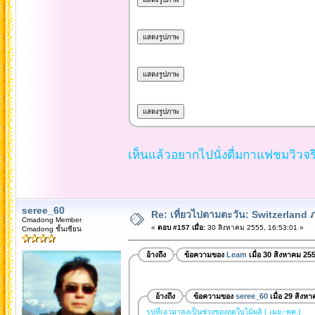
เห็นแล้วอยากไปนั่งดื่มกาแฟชมวิวจริ
seree_60
Re: เที่ยวไปตามตะวัน: Switzerlan
Cmadong Member
«
ตอบ #157 เมื่อ:
30 สิงหาคม 2555, 16:53:01 »
Cmadong ชั้นเซียน
อ้างถึง
ข้อความของ
Leam
เมื่อ 30 สิงหาคม 25
อ้างถึง
ข้อความของ
seree_60
เมื่อ 29 สิงห
รูปที่เอามาลงเป็นช่วงของฤดูใบไม้ผลิ ( เมย.-พค.)