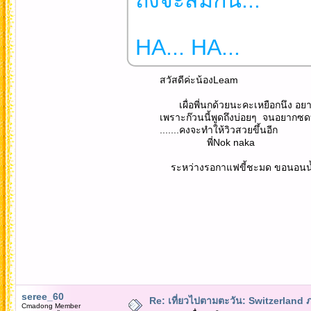
HA... HA...
สวัสดีค่ะน้องLeam
เผื่อพี่นกด้วยนะคะเหยือกนึง อยากรู้ว่
เพราะก๊วนนี้พูดถึงบ่อยๆ จนอยากซดบ
.......คงจะทำให้วิวสวยขึ้นอีก
พี่Nok naka
ระหว่างรอกาแฟขี้ชะมด ขอนอนน้ำ
seree_60
Re: เที่ยวไปตามตะวัน: Switzerlan
Cmadong Member