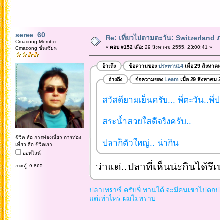
seree_60
Re: เที่ยวไปตามตะวัน: Switzerlan
Cmadong Member
«
ตอบ #152 เมื่อ:
29 สิงหาคม 2555, 23:00:41 »
Cmadong ชั้นเซียน
อ้างถึง
ข้อความของ
ประทาน14
เมื่อ 29 สิงหาค
อ้างถึง
ข้อความของ
Leam
เมื่อ 29 สิงหาคม 
สวัสดียามเย็นครับ... พี่ตะวัน..พี่
สระน้ำสวยใสดีจริงครับ..
ชีวิต คือ การท่องเที่ยว การท่อง
ปลาก็ตัวใหญ่.. น่ากิน
เที่ยว คือ ชีวิตเรา
ออฟไลน์
ว่าแต่..ปลาที่เห็นน่ะกินได้รึ
กระทู้: 9,865
ปลาเทราซ์ ครับพี่ ทานได้ จะมีคนเขาไปตกป
แต่เท่าไหร่ ผมไม่ทราบ