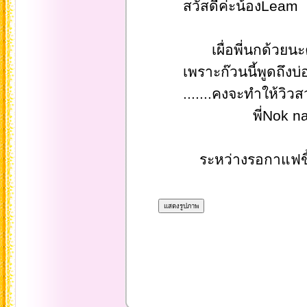
สวัสดีค่ะน้องLeam
เผื่อพี่นกด้วยนะคะเหยือ
เพราะก๊วนนี้พูดถึงบ่อ
.......คงจะทำให้วิวสวย
พี่Nok na
ระหว่างรอกาแฟขี้ชะ