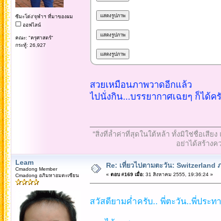
ซีมะโด่ง'จุฬาฯ ที่มาของผม
ออฟไลน์
คณะ: "ครุศาสตร์"
กระทู้: 26,927
สวยเหมือนภาพวาดอีกแล้ว
ไปนั่งกิน...บรรยากาศเฉยๆ ก็ได้คร
“สิ่งที่ล้ำค่าที่สุดในใต้หล้า ทั้งมิใช่ชื
อย่าได้สร้างคว
Leam
Re: เที่ยวไปตามตะวัน: Switzerlan
Cmadong Member
«
ตอบ #169 เมื่อ:
31 สิงหาคม 2555, 19:36:24 »
Cmadong อภิมหาอมตะเซียน
สวัสดียามค่ำครับ.. พี่ตะวัน..พี่ประทาน