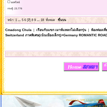
ออฟไลน์
กระทู้: 23,776
หน้า:
1
...
5
6
[
7
]
8
9
...
18
ทั้งหมด
ขึ้นบน
Cmadong Chula
|
เรือนรับแขก เมาท์แหลกไม่เลือกรุ่น
|
ห้องท่องเท
Switzerland ภาคพิเศษ(เน้นเมืองเล็กๆ)+Germany ROMANTIC ROA
Powered by SMF 1.1.10
|
SMF © 200
Copyright © 20