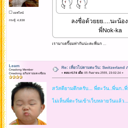
ออฟไลน์
ลงชื่อด้วยยย....นะน้อ
กระทู้: 4,838
พี่Nok-ka
เรามาเตรี๊ยมท่ากันน่ะคะพี่นก ...
Leam
Re: เที่ยวไปตามตะวัน: Switzerlan
Cmadong Member
«
ตอบ #174 เมื่อ:
05 กันยายน 2555, 23:02:24 »
Cmadong อภิมหาอมตะเซียน
สวัสดียามดึกครับ... พี่ตะวัน..พี่นก..พ
ไม่เห็นพี่ตะวันเข้าเว็บหลายวันแล้ว.