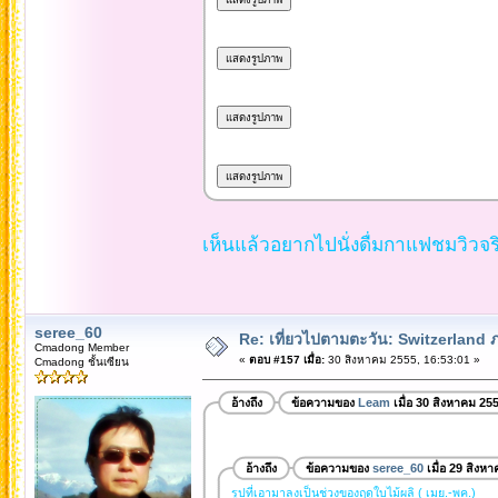
เห็นแล้วอยากไปนั่งดื่มกาแฟชมวิวจริ
seree_60
Re: เที่ยวไปตามตะวัน: Switzerlan
Cmadong Member
«
ตอบ #157 เมื่อ:
30 สิงหาคม 2555, 16:53:01 »
Cmadong ชั้นเซียน
อ้างถึง
ข้อความของ
Leam
เมื่อ 30 สิงหาคม 25
อ้างถึง
ข้อความของ
seree_60
เมื่อ 29 สิงห
รูปที่เอามาลงเป็นช่วงของฤดูใบไม้ผลิ ( เมย.-พค.)