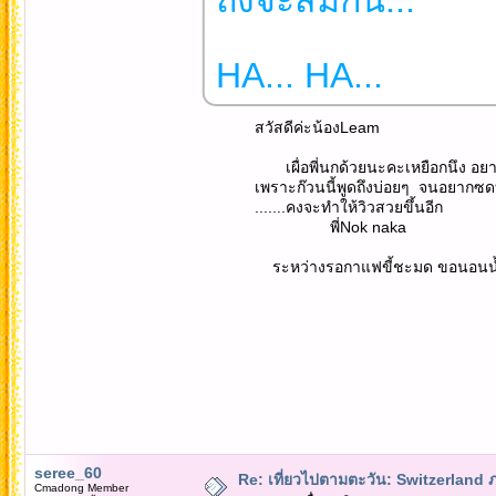
HA... HA...
สวัสดีค่ะน้องLeam
เผื่อพี่นกด้วยนะคะเหยือกนึง อยากรู้ว่
เพราะก๊วนนี้พูดถึงบ่อยๆ จนอยากซดบ
.......คงจะทำให้วิวสวยขึ้นอีก
พี่Nok naka
ระหว่างรอกาแฟขี้ชะมด ขอนอนน้ำ
seree_60
Re: เที่ยวไปตามตะวัน: Switzerlan
Cmadong Member