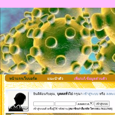
หน้าแรกเว็บบอร์ด
แนะนำตัว
เพิ่ม/แก้.ข้อมูลส่วนตัว
ยินดีต้อนรับคุณ,
บุคคลทั่วไป
กรุณา
เข้าสู่ระบบ
หรือ
ลงทะเ
เข้าสู่ระบบด้วยชื่อผู้ใช้ รหัสผ่าน
[สมาชิกเก่าลืมรหัส โทร 081-7611760]