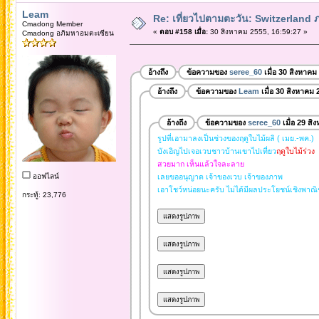
Leam
Re: เที่ยวไปตามตะวัน: Switzerlan
Cmadong Member
«
ตอบ #158 เมื่อ:
30 สิงหาคม 2555, 16:59:27 »
Cmadong อภิมหาอมตะเซียน
อ้างถึง
ข้อความของ
seree_60
เมื่อ 30 สิงหาคม
อ้างถึง
ข้อความของ
Leam
เมื่อ 30 สิงหาคม 
อ้างถึง
ข้อความของ
seree_60
เมื่อ 29 ส
รูปที่เอามาลงเป็นช่วงของฤดูใบไม้ผลิ ( เมย.-พค.)
บังเอิญไปเจอเวบชาวบ้านเขาไปเที่ยว
ฤดูใบไม้ร่วง
สวยมาก เห็นแล้วใจละลาย
ออฟไลน์
เลยขออนุญาต เจ้าของเวบ เจ้าของภาพ
เอาโชว์หน่อยนะครับ ไม่ได้มีผลประโยชน์เชิงพาณิ
กระทู้: 23,776