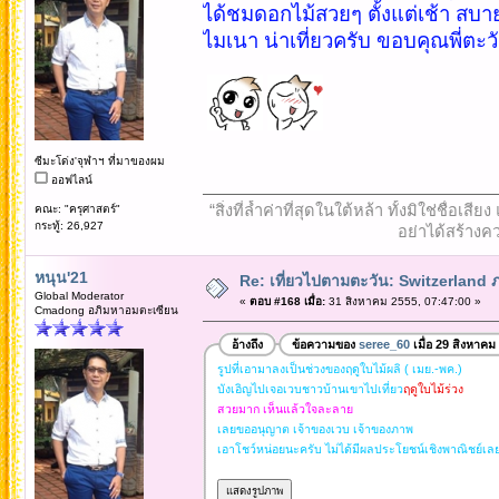
ได้ชมดอกไม้สวยๆ ตั้งแต่เช้า สบ
ไมเนา น่าเที่ยวครับ ขอบคุณพี่ตะ
ซีมะโด่ง'จุฬาฯ ที่มาของผม
ออฟไลน์
“สิ่งที่ล้ำค่าที่สุดในใต้หล้า ทั้งมิใช่ชื
คณะ: "ครุศาสตร์"
กระทู้: 26,927
อย่าได้สร้างคว
หนุน'21
Re: เที่ยวไปตามตะวัน: Switzerlan
Global Moderator
«
ตอบ #168 เมื่อ:
31 สิงหาคม 2555, 07:47:00 »
Cmadong อภิมหาอมตะเซียน
อ้างถึง
ข้อความของ
seree_60
เมื่อ 29 สิงหาคม
รูปที่เอามาลงเป็นช่วงของฤดูใบไม้ผลิ ( เมย.-พค.)
บังเอิญไปเจอเวบชาวบ้านเขาไปเที่ยว
ฤดูใบไม้ร่วง
สวยมาก เห็นแล้วใจละลาย
เลยขออนุญาต เจ้าของเวบ เจ้าของภาพ
เอาโชว์หน่อยนะครับ ไม่ได้มีผลประโยชน์เชิงพาณิชย์เล