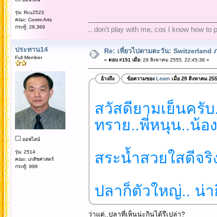
รุ่น: Rcu2523
คณะ: Comm Arts
กระทู้: 28,369
.. don't play with me, cos I know how to pl
ประทาน14
Re: เที่ยวไปตามตะวัน: Switzerlan
Full Member
«
ตอบ #151 เมื่อ:
29 สิงหาคม 2555, 22:45:38 »
อ้างถึง
ข้อความของ
Leam
เมื่อ 29 สิงหาคม 25
สวัสดียามเย็นครับ...
ทราย..พี่หนุน..น้อ
ออฟไลน์
รุ่น: 2514
สระน้ำสวยใสดีจริง
คณะ: เภสัชศาสตร์
กระทู้: 999
ปลาก็ตัวใหญ่.. น่า
ว่าแต่..ปลาที่เห็นน่ะกินได้รึเปล่า?