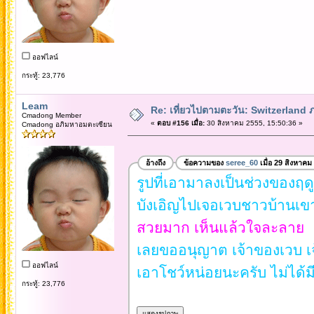
ออฟไลน์
กระทู้: 23,776
Leam
Re: เที่ยวไปตามตะวัน: Switzerlan
Cmadong Member
«
ตอบ #156 เมื่อ:
30 สิงหาคม 2555, 15:50:36 »
Cmadong อภิมหาอมตะเซียน
อ้างถึง
ข้อความของ
seree_60
เมื่อ 29 สิงหาคม
รูปที่เอามาลงเป็นช่วงของฤดู
บังเอิญไปเจอเวบชาวบ้านเขา
สวยมาก เห็นแล้วใจละลาย
เลยขออนุญาต เจ้าของเวบ 
ออฟไลน์
เอาโชว์หน่อยนะครับ ไม่ได้
กระทู้: 23,776