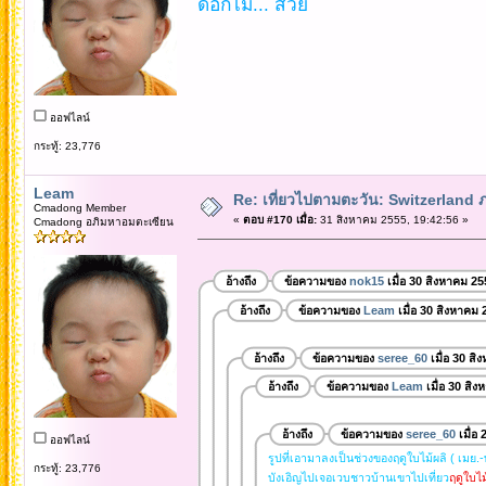
ดอกไม้... สวย
ออฟไลน์
กระทู้: 23,776
Leam
Re: เที่ยวไปตามตะวัน: Switzerlan
Cmadong Member
«
ตอบ #170 เมื่อ:
31 สิงหาคม 2555, 19:42:56 »
Cmadong อภิมหาอมตะเซียน
อ้างถึง
ข้อความของ
nok15
เมื่อ 30 สิงหาคม 25
อ้างถึง
ข้อความของ
Leam
เมื่อ 30 สิงหาคม 
อ้างถึง
ข้อความของ
seree_60
เมื่อ 30 ส
อ้างถึง
ข้อความของ
Leam
เมื่อ 30 สิ
อ้างถึง
ข้อความของ
seree_60
เมื่อ
ออฟไลน์
รูปที่เอามาลงเป็นช่วงของฤดูใบไม้ผลิ ( เมย.-
กระทู้: 23,776
บังเอิญไปเจอเวบชาวบ้านเขาไปเที่ยว
ฤดูใบไม