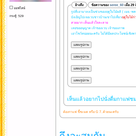
อ้างถึง
ข้อความของ
seree_60
เมื่อ 29
ออฟไลน์
รูปที่เอามาลงเป็นช่วงของฤดูใบไม้ผลิ ( เมย.-พค
กระทู้: 529
บังเอิญไปเจอเวบชาวบ้านเขาไปเที่ยว
ฤดูใบไม้ร่
สวยมาก เห็นแล้วใจละลาย
เลยขออนุญาต เจ้าของเวบ เจ้าของภาพ
เอาโชว์หน่อยนะครับ ไม่ได้มีผลประโยชน์เชิงพ
เห็นแล้วอยากไปนั่งดื่มกาแฟชมว
ต้องกาแฟ ขี้ชะมด หรือ G 7..ด้วยนะครับ
ถึงจะสมกัน...