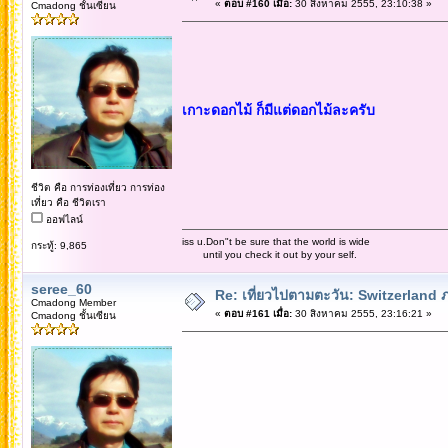
«
ตอบ #160 เมื่อ:
30 สิงหาคม 2555, 23:10:38 »
Cmadong ชั้นเซียน
เกาะดอกไม้ ก็มีแต่ดอกไม้ละครับ
ชีวิต คือ การท่องเที่ยว การท่อง
เที่ยว คือ ชีวิตเรา
ออฟไลน์
iss u.Don"t be sure that the world is wide
กระทู้: 9,865
until you check it out by your self.
seree_60
Re: เที่ยวไปตามตะวัน: Switzerlan
Cmadong Member
«
ตอบ #161 เมื่อ:
30 สิงหาคม 2555, 23:16:21 »
Cmadong ชั้นเซียน