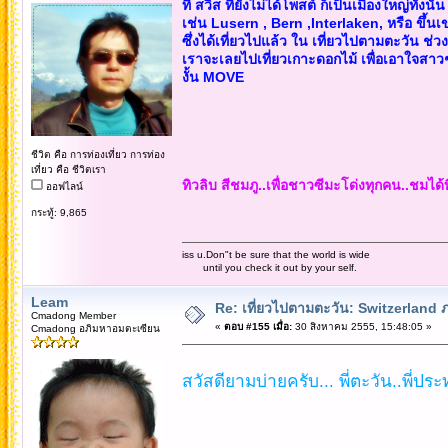
ที่ สวิส ที่ยังไม่ได้โพสต์ ก็เป็นเมืองใหญ่ทั้งนั้น
เช่น Lusern , Bern ,Interlaken, หรือ ขึ้
ซึ่งได้เที่ยวไปแล้ว ใน เที่ยวไปตามตะวัน ช่วง
เราจะเลยไปเที่ยวเกาะดอกไม้ เพื่อเอาใจสาว
งั้น MOVE
ชีวิต คือ การท่องเที่ยว การท่อง
เที่ยว คือ ชีวิตเรา
ทิวลิบ สีชมภู..เพื่อชาวซีมะโด่งทุกคน..ชมได้
ออฟไลน์
กระทู้: 9,865
iss u.Don"t be sure that the world is wide
until you check it out by your self.
Leam
Re: เที่ยวไปตามตะวัน: Switzerlan
Cmadong Member
«
ตอบ #155 เมื่อ:
30 สิงหาคม 2555, 15:48:05 »
Cmadong อภิมหาอมตะเซียน
สวัสดียามบ่ายครับ... พี่ตะวัน..พี่ประท