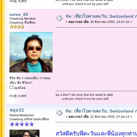
กระทู้: 9,865
until you check it out by your self.
seree_60
Re: เที่ยวไปตามตะวัน: Switzerlan
Cmadong Member
«
ตอบ #166 เมื่อ:
30 สิงหาคม 2555, 23:47:20 »
Cmadong ชั้นเซียน
ชีวิต คือ การท่องเที่ยว การท่อง
เที่ยว คือ ชีวิตเรา
ออฟไลน์
iss u.Don"t be sure that the world is wide
กระทู้: 9,865
until you check it out by your self.
หนุน'21
Re: เที่ยวไปตามตะวัน: Switzerlan
Global Moderator
«
ตอบ #167 เมื่อ:
31 สิงหาคม 2555, 07:44:13 »
Cmadong อภิมหาอมตะเซียน
สวัสดีครับพี่ตะวันและพี่น้องทุกท่า