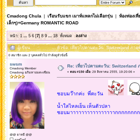
Cmadong Chula
|
เรือนรับแขก เมาท์แหลกไม่เลือกรุ่น
|
ห้องท่องเท
เล็กๆ)+Germany ROMANTIC ROAD
หน้า:
1
...
5
6
[
7
]
8
9
...
18
ทั้งหมด
ลงล่าง
ผู้เขียน
หัวข้อ: เที่ยวไปตามตะวัน: Switzerland ภ
0 สมาชิก และ 2 บุคคลทั่วไป กำลังดูหัวข้อนี้
swsm
Re: เที่ยวไปตามตะวัน: Switzerlan
Cmadong Member
«
ตอบ #150 เมื่อ:
29 สิงหาคม 2555, 19:20:06 »
Cmadong อภิมหาอมตะเซียน
ชอบมว๊ากค่ะ พี่ตะวัน
น้ำใสไหลเย็น เห็นตัวปลา
ชอบมาาาาาาาาาาาาาาาากกกกกกกกกก!!
@@ ยาหยี @@
ออฟไลน์