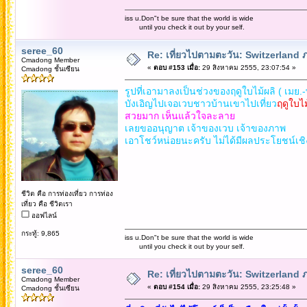
iss u.Don"t be sure that the world is wide
until you check it out by your self.
seree_60
Re: เที่ยวไปตามตะวัน: Switzerlan
Cmadong Member
«
ตอบ #153 เมื่อ:
29 สิงหาคม 2555, 23:07:54 »
Cmadong ชั้นเซียน
รูปที่เอามาลงเป็นช่วงของฤดูใบไม้ผลิ ( เมย.-
บังเอิญไปเจอเวบชาวบ้านเขาไปเที่ยว
ฤดูใบไม
สวยมาก เห็นแล้วใจละลาย
เลยขออนุญาต เจ้าของเวบ เจ้าของภาพ
เอาโชว์หน่อยนะครับ ไม่ได้มีผลประโยชน์เช
ชีวิต คือ การท่องเที่ยว การท่อง
เที่ยว คือ ชีวิตเรา
ออฟไลน์
กระทู้: 9,865
iss u.Don"t be sure that the world is wide
until you check it out by your self.
seree_60
Re: เที่ยวไปตามตะวัน: Switzerlan
Cmadong Member
«
ตอบ #154 เมื่อ:
29 สิงหาคม 2555, 23:25:48 »
Cmadong ชั้นเซียน