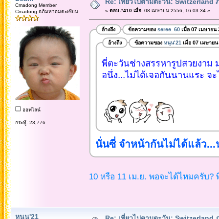
Re: เที่ยวไปตามตะวัน: Switzerlan
Cmadong Member
«
ตอบ #410 เมื่อ:
08 เมษายน 2556, 16:03:34 »
Cmadong อภิมหาอมตะเซียน
อ้างถึง
ข้อความของ
seree_60
เมื่อ 07 เมษายน
อ้างถึง
ข้อความของ
หนุน'21
เมื่อ 07 เมษายน
พี่ตะวันช่างสรรหารูปสวยงาม ม
อนึ่ง...ไม่ได้เจอกันนานแระ จะได้ว
ออฟไลน์
กระทู้: 23,776
นั่นซี่ จำหน้ากันไม่ได้แล้ว.
10 หรือ 11 เม.ย. พอจะได้ไหมครับ? พี
หนุน'21
Re: เที่ยวไปตามตะวัน: Switzerlan