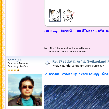
OK Krup เย็นวันที่ 9 เมย ที่โพลา นะครับ จ
iss u.Don"t be sure that the world is wide
until you check it out by your self.
seree_60
Re: เที่ยวไปตามตะวัน: Switzerlan
Cmadong Member
«
ตอบ #413 เมื่อ:
09 เมษายน 2556, 09:58:38 »
Cmadong ชั้นเซียน
ฝนดาวตก...ภาพสวยๆมาฝากแควนๆๆ..เพื่อค