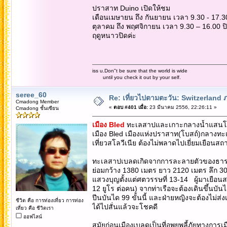
ปราสาท Duino เปิดให้ชม
เดือนเมษายน ถึง กันยายน เวลา 9.30 - 17.30
ตุลาคม ถึง พฤศจิกายน เวลา 9.30 – 16.00 ป
ฤดูหนาวปิดค่ะ
iss u.Don"t be sure that the world is wide
until you check it out by your self.
seree_60
Re: เที่ยวไปตามตะวัน: Switzerlan
Cmadong Member
«
ตอบ #401 เมื่อ:
23 มีนาคม 2556, 22:26:11 »
Cmadong ชั้นเซียน
เมือง Bled
ทะเลสาปและเกาะกลางน้ำแสนโ
เมือง Bled เมืองแห่งปราสาท(โบสถ์)กลางท
เที่ยวสโลวีเนีย ต้องไม่พลาดไปเยี่ยมเยือนสถาน
ทะเลสาปเบลดเกิดจากการละลายตัวของธารน้
ย่อมกว้าง 1380 เมตร ยาว 2120 เมตร ลึก 30
แสวงบุญตั้งแต่ศตวรรษที่ 13-14 ผู้มาเย
12 ยูโร ต่อคน) จากท่าเรือจะต้องเดินขึ้นบันไ
ปีนบันได 99 ขั้นนี้ และฝ่ายหญิงจะต้องไม่ส่งเ
ชีวิต คือ การท่องเที่ยว การท่อง
ได้ไปสั่นแล้วจะโชคดี
เที่ยว คือ ชีวิตเรา
ออฟไลน์
สมัยก่อนเมืองเบลดเป็นที่อพยพลี้ภัยทางการ