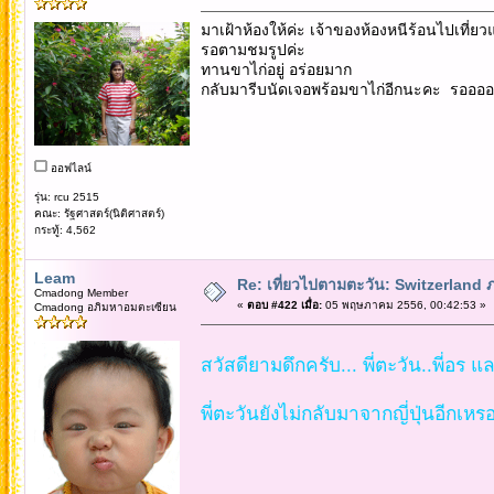
มาเฝ้าห้องให้ค่ะ เจ้าของห้องหนีร้อนไปเที่
รอตามชมรูปค่ะ
ทานขาไก่อยู่ อร่อยมาก
กลับมารีบนัดเจอพร้อมขาไก่อีกนะคะ รอออ
ออฟไลน์
รุ่น: rcu 2515
คณะ: รัฐศาสตร์(นิติศาสตร์)
กระทู้: 4,562
Leam
Re: เที่ยวไปตามตะวัน: Switzerlan
Cmadong Member
«
ตอบ #422 เมื่อ:
05 พฤษภาคม 2556, 00:42:53 »
Cmadong อภิมหาอมตะเซียน
สวัสดียามดึกครับ... พี่ตะวัน..พี่อร แล
พี่ตะวันยังไม่กลับมาจากญี่ปุ่นอีกเหรอเ