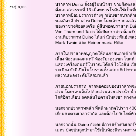
ปราสาท Duino ตั้งอยู่ริมหน้าผา ชายฝั่งทะเล
กระทู้: 9,865
ตั้งแต่ ศตวรรษที่ 13 เมื่อทหารโรมันใช้เป็
ปราสาทป้อมปราการต่างๆ ก็เป็นซากปรักหัก
ของอิตาลี ปราสาท Duino โดยเจ้าชายออสเตรี
ของราชวงศ์ออสเตรีย ผู้สืบทอดปราสาท Dui
Von Thurn und Taxis ได้เปิดปราสาทต้อน
งานที่ปราสาท Duino ได้แก่ นักประพันธ์เพลง
Mark Twain และ Reiner maria Rilke.
ภายในปราสาทอนุญาตให้คนภายนอกเข้าเยี่ยมชม
เลี้ยง ห้องแสดงดนตรี ห้องรับรองแขก โบส
แสดงเครื่องดนตรีโบราณ ได้แก่ ไวโอลิน เปียโน 
ระเบียง ยังมีเปียโนโบราณตั้งแสดง ที่ Lis
ผลงานเพลงระดับโลกมาแล้ว
ภายนอกปราสาท จากหอคอยของปราสาทจะ มอง
สวน โดยรอบเต็มไปด้วยสวนสวย สระน้ำ น้ำพ
ไตส์อิตาเลียน ลดหลั่นไปตามไหล่เขา ทางลงสู
นอกจากปราสาทหลัก ที่หน้าผาถัดไปราว 400
เยี่ยมชมตามเวลาจำกัด และต้องไปกับไกด์ทัวร์
นอกจากนั้น Duino ยังเคยมีการสร้างบังเกอร
เมตร ปัจจุบันถูกนำมาใช้เป็นห้องนิทรรศกา