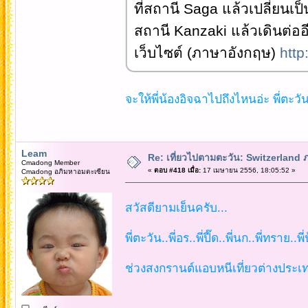
ที่สถานี Saga แล้วเปลี่ยนเ
สถานี Kanzaki แล้วเดินต่ออ
เว็บไซต์ (ภาษาอังกฤษ)
http
จะให้พี่น้องอิจฉาไปถึงไหนอ่ะ พี่ตะวั
Leam
Re: เที่ยวไปตามตะวัน: Switzerlan
Cmadong Member
«
ตอบ #418 เมื่อ:
17 เมษายน 2556, 18:05:52 »
Cmadong อภิมหาอมตะเซียน
สวัสดียามเย็นครับ...
พี่ตะวัน..พี่อร..พี่ปี๊ด..พี่นก..พี่ทราย.
ช่วงสงกรานต์แอบหนีเที่ยวต่างประเทศ