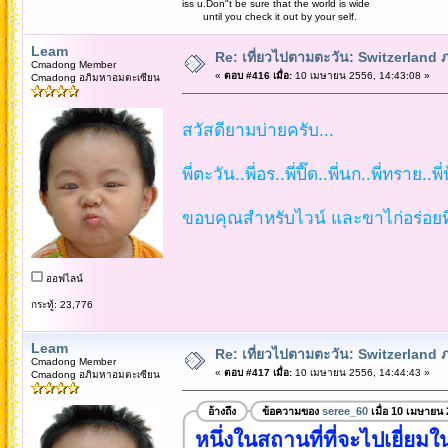
iss u.Don"t be sure that the world is wide
until you check it out by your self.
Leam
Re: เที่ยวไปตามตะวัน: Switzerlan
Cmadong Member
«
ตอบ #416 เมื่อ:
10 เมษายน 2556, 14:43:08 »
Cmadong อภิมหาอมตะเซียน
สวัสดียามบ่ายครับ...
พี่ตะวัน..พี่อร..พี่ปี๊ด..พี่นก..พี่ทราย.
ขอบคุณสำหรับไวน์ และขาไก่อร่อยที่สุ
ออฟไลน์
กระทู้: 23,776
Leam
Re: เที่ยวไปตามตะวัน: Switzerlan
Cmadong Member
«
ตอบ #417 เมื่อ:
10 เมษายน 2556, 14:44:43 »
Cmadong อภิมหาอมตะเซียน
อ้างถึง
ข้อความของ
seree_60
เมื่อ 10 เมษายน
หนึ่งในสถานที่ที่จะไปเยี่ยม