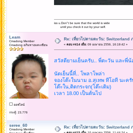
iss u.Don"t be sure that the world is wide
until you check it out by your self.
Leam
Re: เที่ยวไปตามตะวัน: Switzerlan
Cmadong Member
«
ตอบ #414 เมื่อ:
09 เมษายน 2556, 16:19:42 »
Cmadong อภิมหาอมตะเซียน
สวัสดียามเย็นครับ.. พี่ตะวัน และพี่น
นัดเย็นนี้ที่.. โพลาโพล่า
จองโต๊ะในนาม อ.สุเทพ ทีโอที นะครั
โต๊ะใน,ติดกระจก(โต๊ะเดิม)
เวลา 18.00 เป็นต้นไป
ออฟไลน์
กระทู้: 23,776
seree_60
Re: เที่ยวไปตามตะวัน: Switzerlan
Cmadong Member
«
ตอบ #415 เมื่อ:
10 เมษายน 2556, 11:44:24 »