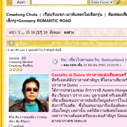
Cmadong Chula
|
เรือนรับแขก เมาท์แหลกไม่เลือกรุ่น
|
ห้องท่องเท
เล็กๆ)+Germany ROMANTIC ROAD
หน้า:
1
...
15
16
[
17
]
18
ทั้งหมด
ลงล่าง
ผู้เขียน
หัวข้อ: เที่ยวไปตามตะวัน: Switzerland ภ
0 สมาชิก และ 1 บุคคลทั่วไป กำลังดูหัวข้อนี้
seree_60
Re: เที่ยวไปตามตะวัน: Switzerlan
Cmadong Member
«
ตอบ #400 เมื่อ:
23 มีนาคม 2556, 22:22:56 »
Cmadong ชั้นเซียน
Castello di Duino ปราสาทแห่งเสียงดนตรี 
ที่ทรีเอสเต้มีปราสาทสำคัญๆ ที่ใครมาเที่ยว
ปราสาท Duino --------------------------------
ใต้การปกครองของ จักรวรรดิ Austro-Hungar
คือ เวียนนา ปราก และ บูดาเปสต์ ทรีเอสเต้
เที่ยวเยี่ยมชมปราสาทอันยิ่งใหญ่อลังการ์ใน
ฮังการีในอดีต ซึ่งก็แผ่ขยายมาถึงเมืองฝั่ง
เมืองใหญ่ๆ เหล่านั้น แต่ก็มีความพิเศษโดดเด
เหล่าราชวงศ์ออสเตรียและคนสำคัญๆ นิยมมาพั
ชีวิต คือ การท่องเที่ยว การท่อง
ตากอากาศชายทะเล
เที่ยว คือ ชีวิตเรา
ออฟไลน์