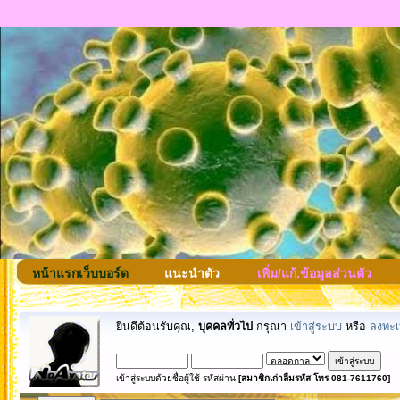
หน้าแรกเว็บบอร์ด
แนะนำตัว
เพิ่ม/แก้.ข้อมูลส่วนตัว
ยินดีต้อนรับคุณ,
บุคคลทั่วไป
กรุณา
เข้าสู่ระบบ
หรือ
ลงทะเ
เข้าสู่ระบบด้วยชื่อผู้ใช้ รหัสผ่าน
[สมาชิกเก่าลืมรหัส โทร 081-7611760]