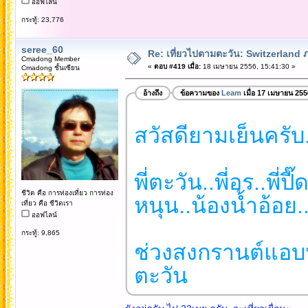
ออฟไลน์
กระทู้: 23,776
seree_60
Re: เที่ยวไปตามตะวัน: Switzerlan
Cmadong Member
«
ตอบ #419 เมื่อ:
18 เมษายน 2556, 15:41:30 »
Cmadong ชั้นเซียน
อ้างถึง
ข้อความของ
Leam
เมื่อ 17 เมษายน 255
สวัสดียามเย็นครับ.
พี่ตะวัน..พี่อร..พี่ปี๊
ชีวิต คือ การท่องเที่ยว การท่อง
หนุน..น้องน้ำอ้อย.
เที่ยว คือ ชีวิตเรา
ออฟไลน์
กระทู้: 9,865
ช่วงสงกรานต์แอบหน
ตะวัน