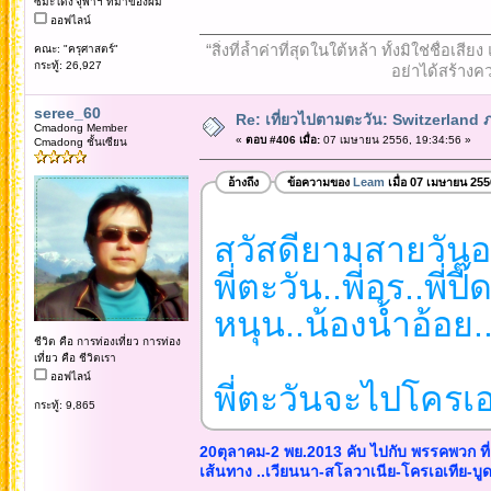
ซีมะโด่ง'จุฬาฯ ที่มาของผม
ออฟไลน์
“สิ่งที่ล้ำค่าที่สุดในใต้หล้า ทั้งมิใช่ชื
คณะ: "ครุศาสตร์"
กระทู้: 26,927
อย่าได้สร้างคว
seree_60
Re: เที่ยวไปตามตะวัน: Switzerlan
Cmadong Member
«
ตอบ #406 เมื่อ:
07 เมษายน 2556, 19:34:56 »
Cmadong ชั้นเซียน
อ้างถึง
ข้อความของ
Leam
เมื่อ 07 เมษายน 255
สวัสดียามสายวันอา
พี่ตะวัน..พี่อร..พี่ปี๊
หนุน..น้องน้ำอ้อย.
ชีวิต คือ การท่องเที่ยว การท่อง
เที่ยว คือ ชีวิตเรา
ออฟไลน์
พี่ตะวันจะไปโครเอเ
กระทู้: 9,865
20ตุลาคม-2 พย.2013 คับ ไปกับ พรรคพวก ที
เส้นทาง ..เวียนนา-สโลวาเนีย-โครเอเทีย-บูด