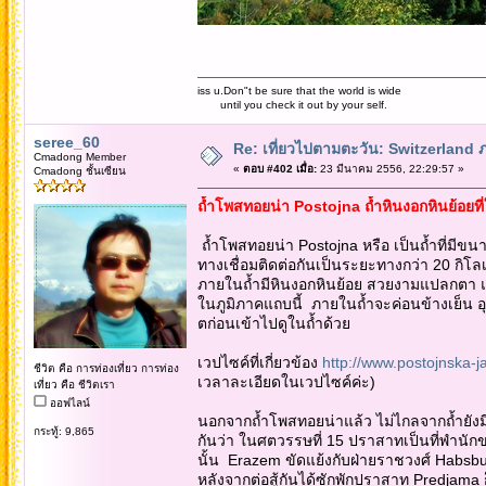
iss u.Don"t be sure that the world is wide
until you check it out by your self.
seree_60
Re: เที่ยวไปตามตะวัน: Switzerlan
Cmadong Member
«
ตอบ #402 เมื่อ:
23 มีนาคม 2556, 22:29:57 »
Cmadong ชั้นเซียน
ถ้ำโพสทอยน่า Postojna ถ้ำหินงอกหินย้อยที่
ถ้ำโพสทอยน่า Postojna หรือ เป็นถ้ำที่มีขนา
ทางเชื่อมติดต่อกันเป็นระยะทางกว่า 20 กิโล
ภายในถ้ำมีหินงอกหินย้อย สวยงามแปลกตา และ
ในภูมิภาคแถบนี้ ภายในถ้ำจะค่อนข้างเย็น อุ
ตก่อนเข้าไปดูในถ้ำด้วย
เวปไซค์ที่เกี่ยวข้อง
http://www.postojnska-j
ชีวิต คือ การท่องเที่ยว การท่อง
เวลาละเอียดในเวปไซค์ค่ะ)
เที่ยว คือ ชีวิตเรา
ออฟไลน์
นอกจากถ้ำโพสทอยน่าแล้ว ไม่ไกลจากถ้ำยังม
กระทู้: 9,865
กันว่า ในศตวรรษที่ 15 ปราสาทเป็นที่พำนัก
นั้น Erazem ขัดแย้งกับฝ่ายราชวงศ์ Habsburg
หลังจากต่อสู้กันได้ซักพักปราสาท Predjama 