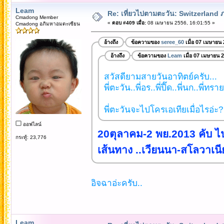
Leam
Re: เที่ยวไปตามตะวัน: Switzerlan
Cmadong Member
«
ตอบ #409 เมื่อ:
08 เมษายน 2556, 16:01:55 »
Cmadong อภิมหาอมตะเซียน
อ้างถึง
ข้อความของ
seree_60
เมื่อ 07 เมษายน
อ้างถึง
ข้อความของ
Leam
เมื่อ 07 เมษายน 
สวัสดียามสายวันอาทิตย์ครับ...
พี่ตะวัน..พี่อร..พี่ปี๊ด..พี่นก..พี่ท
พี่ตะวันจะไปโครเอเทียเมื่อไรอ่ะ?
ออฟไลน์
20ตุลาคม-2 พย.2013 คับ ไ
กระทู้: 23,776
เส้นทาง ..เวียนนา-สโลวาเนี
อิจฉาอ่ะครับ..
Leam