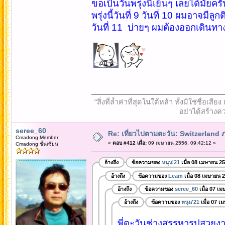
ขอเป็นวันพรุ่งนี้เย็นๆ เลยได้มั๊ยครั
พรุ่งนี้วันที่ 9 วันที่ 10 ผมอาจมีลู
วันที่ 11 บ่ายๆ ผมต้องออกเดินทางแล
“สิ่งที่ล้ำค่าที่สุดในใต้หล้า ทั้งมิใช่ชื
อย่าได้สร้างคว
seree_60
Re: เที่ยวไปตามตะวัน: Switzerlan
Cmadong Member
«
ตอบ #412 เมื่อ:
09 เมษายน 2556, 09:42:12 »
Cmadong ชั้นเซียน
อ้างถึง
ข้อความของ
หนุน'21
เมื่อ 08 เมษายน 2
อ้างถึง
ข้อความของ
Leam
เมื่อ 08 เมษายน 
อ้างถึง
ข้อความของ
seree_60
เมื่อ 07 เ
อ้างถึง
ข้อความของ
หนุน'21
เมื่อ 07 เ
พี่ตะวันช่างสรรหารูปสวยงา