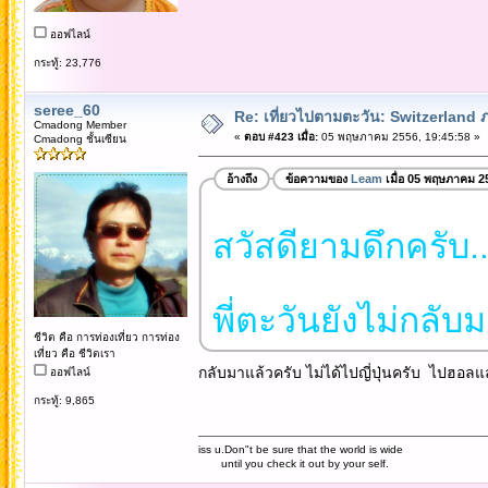
ออฟไลน์
กระทู้: 23,776
seree_60
Re: เที่ยวไปตามตะวัน: Switzerlan
Cmadong Member
«
ตอบ #423 เมื่อ:
05 พฤษภาคม 2556, 19:45:58 »
Cmadong ชั้นเซียน
อ้างถึง
ข้อความของ
Leam
เมื่อ 05 พฤษภาคม 2
สวัสดียามดึกครับ...
พี่ตะวันยังไม่กลับม
ชีวิต คือ การท่องเที่ยว การท่อง
เที่ยว คือ ชีวิตเรา
กลับมาแล้วครับ ไม่ได้ไปญี่ปุ่นครับ ไปฮอ
ออฟไลน์
กระทู้: 9,865
iss u.Don"t be sure that the world is wide
until you check it out by your self.