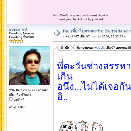
iss u.Don"t be sure that the world is wide
until you check it out by your self.
seree_60
Re: เที่ยวไปตามตะวัน: Switzerlan
Cmadong Member
«
ตอบ #407 เมื่อ:
07 เมษายน 2556, 19:37:45 »
Cmadong ชั้นเซียน
อ้างถึง
ข้อความของ
หนุน'21
เมื่อ 07 เมษายน 2
พี่ตะวันช่างสรรห
เกิน
อนึ่ง...ไม่ได้เจอกั
ชีวิต คือ การท่องเที่ยว การท่อง
อิ..
เที่ยว คือ ชีวิตเรา
ออฟไลน์
กระทู้: 9,865