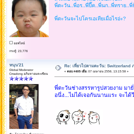
พี่ตะวัน..พี่อร..พี่ปี๊ด..พี่นก..พี่ทราย.
พี่ตะวันจะไปโครเอเทียเมื่อไรอ่ะ?
ออฟไลน์
กระทู้: 23,776
หนุน'21
Re: เที่ยวไปตามตะวัน: Switzerlan
Global Moderator
«
ตอบ #405 เมื่อ:
07 เมษายน 2556, 13:15:58 »
Cmadong อภิมหาอมตะเซียน
พี่ตะวันช่างสรรหารูปสวยงาม มายั
อนึ่ง...ไม่ได้เจอกันนานแระ จะได้วีซ่า