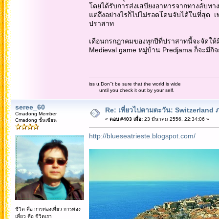
โดยได้รับการส่งเสบียงอาหารจากทางลับทาง
แต่ถึงอย่างไรก็ไปไม่รอดโดนจับได้ในที่สุด 
ปราสาท
เดือนกรกฎาคมของทุกปีที่ปราสาทนี้จะจัดให้ม
Medieval game หมู่บ้าน Predjama ก็จะมีกิ
iss u.Don"t be sure that the world is wide
until you check it out by your self.
seree_60
Re: เที่ยวไปตามตะวัน: Switzerlan
Cmadong Member
«
ตอบ #403 เมื่อ:
23 มีนาคม 2556, 22:34:06 »
Cmadong ชั้นเซียน
http://blueseatrieste.blogspot.com/
ชีวิต คือ การท่องเที่ยว การท่อง
เที่ยว คือ ชีวิตเรา