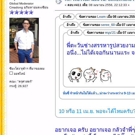
Global Moderator
«
ตอบ #411 เมื่อ:
08 เมษายน 2556, 22:12:33 »
Cmadong อภิมหาอมตะเซียน
อ้างถึง
ข้อความของ
Leam
เมื่อ 08 เมษายน 255
อ้างถึง
ข้อความของ
seree_60
เมื่อ 07 เมษา
อ้างถึง
ข้อความของ
หนุน'21
เมื่อ 07 เมษ
พี่ตะวันช่างสรรหารูปสวยงาม 
อนึ่ง...ไม่ได้เจอกันนานแระ จะได
ซีมะโด่ง'จุฬาฯ ที่มาของผม
ออฟไลน์
คณะ: "ครุศาสตร์"
กระทู้: 26,927
นั่นซี่ จำหน้ากันไม่ได้แล้ว...น่าจะว่างระหว่าง 9-13 เม
10 หรือ 11 เม.ย. พอจะได้ไหมครับ? 
อยากเจอ ครับ อยากเจอ กลัวจำพี่ๆไ