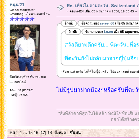
หนุน'21
Re: เที่ยวไปตามตะวัน: Switzerlan
Global Moderator
«
ตอบ #424 เมื่อ:
05 พฤษภาคม 2556, 19:55:45 »
Cmadong อภิมหาอมตะเซียน
อ้างถึง
ข้อความของ
seree_60
เมื่อ 05 พฤษภาค
อ้างถึง
ข้อความของ
Leam
เมื่อ 05 พฤษภาคม
สวัสดียามดึกครับ... พี่ตะวัน..พี่อ
พี่ตะวันยังไม่กลับมาจากญี่ปุ่นอีกเ
กลับมาแล้วครับ ไม่ได้ไปญี่ปุ่นครับ ไปฮอลแลนด์ เยอร
ซีมะโด่ง'จุฬาฯ ที่มาของผม
ออฟไลน์
ไม่มีรูปมาฝากน้องๆหรือครับพี่ตะว
คณะ: "ครุศาสตร์"
กระทู้: 26,927
“สิ่งที่ล้ำค่าที่สุดในใต้หล้า ทั้งมิใช่ชื
อย่าได้สร้างคว
หน้า:
1
...
15
16
[
17
]
18
ทั้งหมด
ขึ้นบน