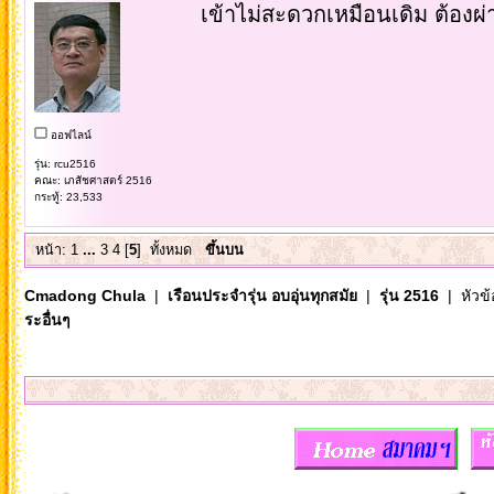
เข้าไม่สะดวกเหมือนเดิม ต้องผ
ออฟไลน์
รุ่น: rcu2516
คณะ: เภสัชศาสตร์ 2516
กระทู้: 23,533
หน้า:
1
...
3
4
[
5
]
ทั้งหมด
ขึ้นบน
Cmadong Chula
|
เรือนประจำรุ่น อบอุ่นทุกสมัย
|
รุ่น 2516
| หัวข้
ระอื่นๆ