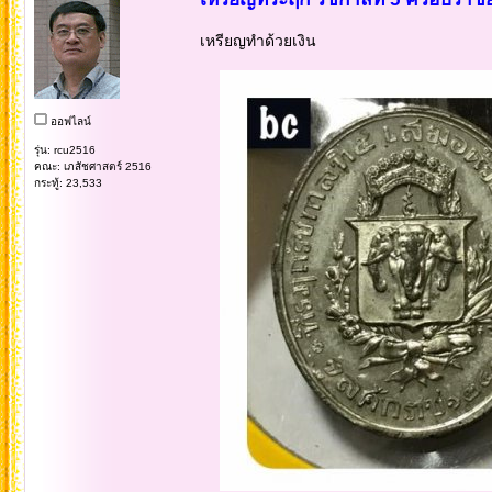
เหรียญทำด้วยเงิน
ออฟไลน์
รุ่น: rcu2516
คณะ: เภสัชศาสตร์ 2516
กระทู้: 23,533