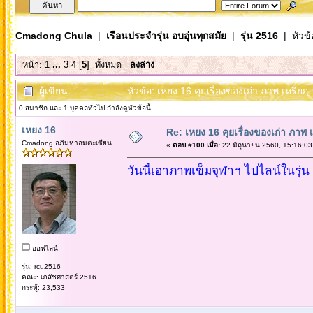
Cmadong Chula
|
เรือนประจำรุ่น อบอุ่นทุกสมัย
|
รุ่น 2516
| หัวข้
หน้า:
1
...
3
4
[
5
]
ทั้งหมด
ลงล่าง
ผู้เขียน
หัวข้อ: เหยง 16 คุยเรื่องของเก่า ภาพ เหรียญ
0 สมาชิก และ 1 บุคคลทั่วไป กำลังดูหัวข้อนี้
เหยง 16
Re: เหยง 16 คุยเรื่องของเก่า ภาพ 
Cmadong อภิมหาอมตะเซียน
«
ตอบ #100 เมื่อ:
22 มิถุนายน 2560, 15:16:03
วันนี้เอาภาพเข็มจุฬาฯ ไปไลน์ในรุ่
ออฟไลน์
รุ่น: rcu2516
คณะ: เภสัชศาสตร์ 2516
กระทู้: 23,533