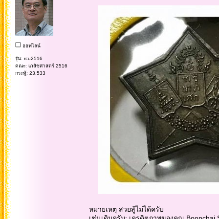
ออฟไลน์
รุ่น: rcu2516
คณะ: เภสัชศาสตร์ 2516
กระทู้: 23,533
หมายเหตุ สวยสู้ไม่ได้ครับ
เช่นเดิมครับ: เครดิตภาพของคุณ Boonchai