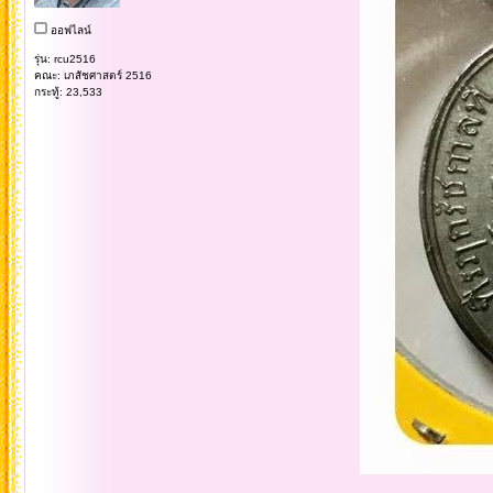
ออฟไลน์
รุ่น: rcu2516
คณะ: เภสัชศาสตร์ 2516
กระทู้: 23,533