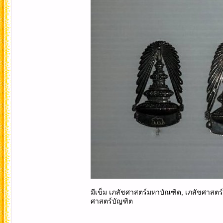
มีเข็ม เภสัชศาสตร์มหาบัณฑิต, เภสัชศาสตร์
ศาสตร์บัญฑิต