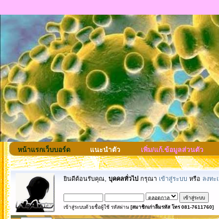
หน้าแรกเว็บบอร์ด
แนะนำตัว
เพิ่ม/แก้.ข้อมูลส่วนตัว
ยินดีต้อนรับคุณ,
บุคคลทั่วไป
กรุณา
เข้าสู่ระบบ
หรือ
ลงทะเ
เข้าสู่ระบบด้วยชื่อผู้ใช้ รหัสผ่าน
[สมาชิกเก่าลืมรหัส โทร 081-7611760]