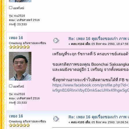
ออฟไลน์
รุ่น: rcu2516
คณะ: เภสัชศาสตร์ 2516
กระทู้: 23,533
เหยง 16
Re: เหยง 16 คุยเรื่องของเก่า ภาพ 
Cmadong อภิมหาอมตะเซียน
«
ตอบ #104 เมื่อ:
05 สิงหาคม 2560, 18:47:58
เหรียญที่ระฤก รัชกาลที่ 5 ครอบราชย์เสมอด้วย
ขอเครดิตภาพของคุณ Boonchai Saksangkai ซึ่งร
และผมยังขาดอยู่อีก 1 เหรียญ จากทั้งหมดของ
ซึ่งทุกท่านอาจจะเข้าไปติดตามชมได้ที่ FB ขอ
https://www.facebook.com/profile.php?
ออฟไลน์
w9gnB16RInxVbyE0mk5acUHIx49hgeSgG
รุ่น: rcu2516
คณะ: เภสัชศาสตร์ 2516
กระทู้: 23,533
เหยง 16
Re: เหยง 16 คุยเรื่องของเก่า ภาพ 
Cmadong อภิมหาอมตะเซียน
«
ตอบ #105 เมื่อ:
05 สิงหาคม 2560, 19:08:54