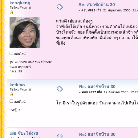
kengkeng
Re: สมาชิกบ้าน 30
มือใหม่หัดเมาท์
«
ตอบ #626 เมื่อ:
21 พฤษภาคม 2555, 21:4
สวัสดี เย่อและน้องๆ
จำพี่เค้งได้เด้อ รุ่นนี้ท่าจะรวมตัวกันได้เ
บ้างไหมจ๊ะ ตอนนี้จัดตั้งเป็นสมาคมแล้วจ้า
ของทุกเดือนจ้าที่หอพัก พี่เค้งฝากรูปเก่ามา
พี่เค้ง
ออฟไลน์
รุ่น: rcu2529 ประธานหอปี2532
คณะ: ครุศาสตร์
กระทู้: 99
ketklao
Re: สมาชิกบ้าน 30
มือใหม่หัดเมาท์
«
ตอบ #627 เมื่อ:
19 สิงหาคม 2555, 12:23
ออฟไลน์
โห มีเราในรูปด้วยแฮะ วันเวลาผ่านไปเติบโตอ
กระทู้: 7
เย่อ-ซีมะโด่ง70
Re: สมาชิกบ้าน 30