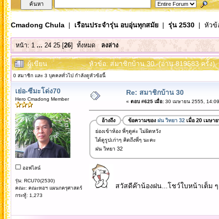
Cmadong Chula
|
เรือนประจำรุ่น อบอุ่นทุกสมัย
|
รุ่น 2530
| หัวข้
หน้า:
1
...
24
25
[
26
]
ทั้งหมด
ลงล่าง
ผู้เขียน
หัวข้อ: สมาชิกบ้าน 30 (อ่าน 819583 ครั้ง)
0 สมาชิก และ 3 บุคคลทั่วไป กำลังดูหัวข้อนี้
เย่อ-ซีมะโด่ง70
Re: สมาชิกบ้าน 30
Hero Cmadong Member
«
ตอบ #625 เมื่อ:
30 เมษายน 2555, 14:09
อ้างถึง
ข้อความของ
ฝน วิทยา 32
เมื่อ 20 เมษา
ย่องเข้าห้อง พี่ๆดูค่ะ ไม่ผิดหวัง
ได้ดูรูปเก่าๆ คิดถึงพี่ๆ นะคะ
ฝน วิทยา 32
ออฟไลน์
รุ่น: RCU70(2530)
สวัสดีค๊าน้องฝน...โชว์ใบหน้าเต็ม ๆ
คณะ: คณะหอฯ แผนกครุศาสตร์
กระทู้: 1,273