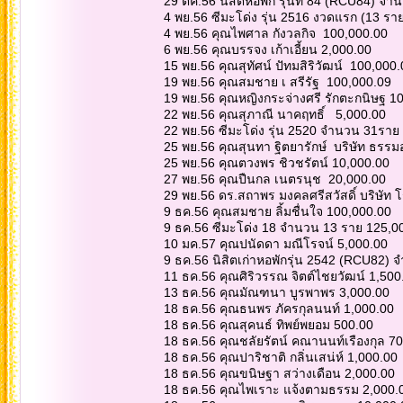
29 ตค.56 นิสิตหอพัก รุ่นที่ 84 (RCU84) จ
4 พย.56 ซีมะโด่ง รุ่น 2516 งวดแรก (13 รา
4 พย.56 คุณไพศาล กังวลกิจ 100,000.00
6 พย.56 คุณบรรจง เก้าเอี้ยน 2,000.00
15 พย.56 คุณสุทัศน์ ปัทมสิริวัฒน์ 100,000
19 พย.56 คุณสมชาย เ สรีรัฐ 100,000.09
19 พย.56 คุณหญิงกระจ่างศรี รักตะกนิษฐ 1
22 พย.56 คุณสุภาณี นาคฤทธิ์ 5,000.00
22 พย.56 ซีมะโด่ง รุ่น 2520 จำนวน 31รา
25 พย.56 คุณสุนทา ฐิตยารักษ์ บริษัท ธรรม
25 พย.56 คุณตวงพร ชิวชรัตน์ 10,000.00
27 พย.56 คุณปืนกล เนตรนุช 20,000.00
29 พย.56 ดร.สถาพร มงคลศรีสวัสดิ์ บริษัท
9 ธค.56 คุณสมชาย ลิ้มชื่นใจ 100,000.00
9 ธค.56 ซีมะโด่ง 18 จำนวน 13 ราย 125,0
10 มค.57 คุณปนัดดา มณีโรจน์ 5,000.00
9 ธค.56 นิสิตเก่าหอพักรุ่น 2542 (RCU82)
11 ธค.56 คุณศิริวรรณ จิตต์ไชยวัฒน์ 1,500
13 ธค.56 คุณมัณฑนา บูรพาพร 3,000.00
18 ธค.56 คุณธนพร ภัครกุลนนท์ 1,000.00
18 ธค.56 คุณสุคนธ์ ทิพย์พยอม 500.00
18 ธค.56 คุณชลัยรัตน์ คณานนท์เรืองกุล 7
18 ธค.56 คุณปาริชาติ กลิ่นเสน่ห์ 1,000.00
18 ธค.56 คุณขนิษฐา สว่างเดือน 2,000.00
18 ธค.56 คุณไพเราะ แจ้งตามธรรม 2,000