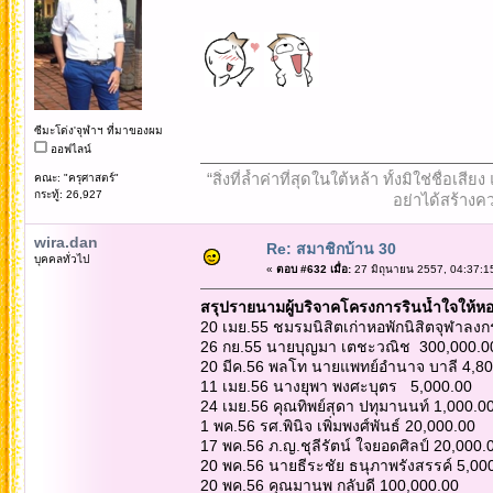
ซีมะโด่ง'จุฬาฯ ที่มาของผม
ออฟไลน์
“สิ่งที่ล้ำค่าที่สุดในใต้หล้า ทั้งมิใช่ชื
คณะ: "ครุศาสตร์"
กระทู้: 26,927
อย่าได้สร้างคว
wira.dan
Re: สมาชิกบ้าน 30
บุคคลทั่วไป
«
ตอบ #632 เมื่อ:
27 มิถุนายน 2557, 04:37:1
สรุปรายนามผู้บริจาคโครงการรินน้ำใจให้หอพ
20 เมย.55 ชมรมนิสิตเก่าหอพักนิสิตจุฬาลง
26 กย.55 นายบุญมา เตชะวณิช 300,000.0
20 มีค.56 พลโท นายแพทย์อำนาจ บาลี 4,80
11 เมย.56 นางยุพา พงศะบุตร 5,000.00
24 เมย.56 คุณทิพย์สุดา ปทุมานนท์ 1,000.0
1 พค.56 รศ.พินิจ เพิ่มพงศ์พันธ์ 20,000.00
17 พค.56 ภ.ญ.ชุลีรัตน์ ใจยอดศิลป์ 20,000
20 พค.56 นายธีระชัย ธนุภาพรังสรรค์ 5,00
20 พค.56 คุณมานพ กลับดี 100,000.00