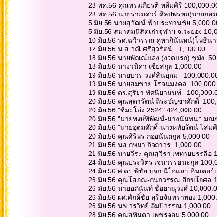
28 พค.56 คุณทรงเกียรติ หลิ่มศิริ 100,000.
28 พค.56 นายราเมศวร์ ศิลปพรหม(นายกสม
5 มิย.56 นายสุวัฒน์ ฟ้าประทานชัย 5,000.
5 มิย.56 สมาคมนิสิตเก่าจุฬาฯ จ.ระยอง 10
10 มิย.56 รศ.ฉวีวรรณ คูหาภินันทน์(โพธิน
12 มิย.56 น.ส.วณี ศรีสุวรัตน์ 1,100.00
18 มิย.56 นายพัณณ์แสง (งวดแรก) ชูมัง 5
18 มิย.56 นางวนิดา เซียสกุล 1,000.00
19 มิย.56 นายบวร วงศ์สินอุดม 100,000.0
19 มิย.56 นายสมชาย โรจนมงคล 100,000
19 มิย.56 ดร.สุริยา ทัศนียานนท์ 100,000.
20 มิย.56 คุณสุดารัตน์ ถิระบัญชาศักดิ์ 100
20 มิย.56 "ซีมะโด่ง 2524" 424,000.00
20 มิย.56 "นายพงษ์พิพัฒน์-นางนันทนา มณ
20 มิย.56 "นายอุดมศักดิ์-นางหทัยรัตน์ โสมศ
20 มิย.56 คุณศิริพร กออนันตกูล 5,000.00
21 มิย.56 นส.กษมา กิจถาวร 1,000.00
21 มิย.56 นายวีระ คุณสุวีรา เพทายบรรลือ
24 มิย.56 คุณประวิตร เจนวรรธนะกุล 100,
24 มิย.56 ศ.ดร.พิชัย บจก.นีโอแลบ อินเตอร
26 มิย.56 คุณโสภณ-กนกวรรณ สิกขโกศล 
26 มิย.56 นายอภินันท์ ซื่อธานุวงศ์ 10,000.
26 มิย.56 ผศ.ศักดิ์ชัย สุริยจันทราทอง 1,00
26 มิย.56 นพ.วรวิทย์ ลิมปิวรรณ 1,000.00
28 มิย.56 คุณสุพินดา เพชรจอม 5,000.00