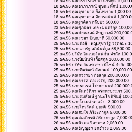
18 ธค.56 คุณวรวรรณา นิรนาทกูล 10,000
18 ธค.56 คุณอาภาภรณ์ ชุษณะทัศน์ 1,000
18 ธค.56 คุณจุฑามาศ อึงไพเราะ 1,000.00
18 ธค.56 คุณจุฑามาส อัตวรอนันต์ 1,000.
18 ธค.56 คุณฐาดิลก กลีบบัว 500.00
23 ธค.56 คุณศุภมิตร เตชะมนตรีกุล 100,0
25 ธค.56 คุณชัยณรงค์ อิษฎาวงศ์ 200,000
25 ธค.56 คุณรชยา ปัญญาดี 50,000.00
25 ธค.56 นายต่อสู้ พญ.สุชารัฐ วรุตตมะ 
25 ธค.56 นายเอกรัฐ อภินันท์กูล 58,500.00
25 ธค.56 บริษัท อินเนอร์แฟชั่น จำกัด 100
25 ธค.56 นางปิยนันท์ เกื้อสกูล 100,000.00
25 ธค.56 บริษัท อิมเพรสซ่า ดีไซน์ จำกัด 3
25 ธค.56 นายทิตวัฒน์ อัศเวศน์ 100,000.0
25 ธค.56 คุณสวรรยา ก่อสกุล 200,000.00
25 ธค.56 คุณธรรศ ทองเจริญ 200,000.00
25 ธค.56 นายธะเรศ โปษยานนท์ 200,000
25 ธค.56 คุณจันทร์ทิภา จรัสพรประภา 500
25 ธค.56 นายคมสัณห์ ฐานะโชติพันธุ์ 100
26 ธค.56 นายโกเมศ นาแจ้ง 3,000.00
26 ธค.56 นายไตรรัตน์ ปุยะติ 500.00
26 ธค.56 คุณสมใจ ภิริยะกากูล 5,000.00
26 ธค.56 คุณสมเกียรติ ภิริยะกากูล 7,000.
26 ธค.56 คุณนิรมล วิลามาศ 2,069.00
26 ธค.56 คุณธัญญธร ยศธำรง 2,069.00