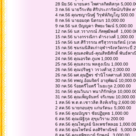
28 มิย.56 นายนคร ไพศาลกิตติสกุล 5,000.
3 กค.56 นายวีระทัย ศิริประภารัตน์/บริษัท 
4 กค.56 คุณชญานิษฐ์ วิรุฬห์ภิญโญ 500.00
8 กค.56 นายอมฤต นิตรมร 10,000.00
9 กค.56 นส.ปัญญดา ทิพยะวัฒน์ 5,000.00
12 กค.56 นส.วราภรณ์ ภัคพุฒิพงศ์ 1,000.0
15 กค.56 นางกรรณิกา ดำรงวงศ์ 1,000.00
15 กค.56 นส.ศิริวรรณ ศรีสุวรรณรัตน์ (งว
15 กค.56 ชมรมนิสิตเก่าจุฬาฯจังหวัดกระบี่
24 กค.56 คุณคงพันธ์-คุณสิทธิศักดิ์ พันธ์พา
24 กค.56 คุณอรจิต ภูแพ 1,000.00
25 กค.56 คุณสงวน พลสูงเนิน 1,000.00
26 กค.56 คุณปริษฐา วรวงศ์วสุ 2,000.00
26 กค.56 ผศ.ดุษฎีพร ชำนิโรคศานต์ 300,0
30 กค.56 ทพญ.อ้อมจิตร์ อายุพัฒน์ 10,000.
30 กค.56 ร้อยตรีไมตรี ไนยะกูล 2,000.00
31 กค.56 คุณวินนา พนาภิรักษ์กุล 10,000.0
31 กค.56 คุณเพ็ญจันทร์ จริเกษม 10,000.00
1 สค.56 พ.ต.ต.เชาวลิต สิงห์เจริญ 2,600.0
2 สค.56 นายกอบสุข แก่นรัตนะ 5,000.00
5 สค.56 คุณบัญชา ชัยปฏิยุทธ 1,000.00
6 สค.56 คุณณัฐิกุล สุขุมวิราม 200.00
6 สค.56 คุณไพบูลย์ นิลเพชร์พลอย 1,000.0
6 สค.56 คุณไพรัตน์ คงศิริพาณิชย์ 5,000.
8 สค.56 คุณสุพิชญาย์ รักพงษ์ 3,000.00