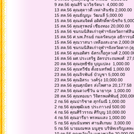
9 สค.56 คุณสิริ นววิธรัตนา 4,000.00
13 สค.56 คุณสุดาวดี เหล่าสินชัย 2,000.00
15 สค.56 คุณธัญญะ วัฒนลี 5,000.00
15 สค.56 คุณสมจิตต์ อดิศักดิ์พานิชกิจ 5,0
15 สค.56 คุณสุรพงษ์ เชียงทอง 20,000.00
15 สค.56 ชมรมนิสิตเก่าจุฬาฯจังหวัดกาฬสิน
15 สค.56 ศ.นพ.ภิรมย์ กมลรัตนกุล อธิการบ
15 สค.56 คุณวาสนา เหลืองสะอาด 2,000.
15 สค.56 ชมรมนิสิตเก่าจุฬาฯจังหวัดตาก (ค
16 สค.56 คุณอดิศร ฉัตรเกื้อกูลวงศ์ 2,000.
16 สค.56 ผศ.ประเสริฐ อัครประถมพงศ์ 27
20 สค.56 คุณฤทธิชัย บุญแปลง 1,000.00
22 สค.56 คุณทวีชัย ตั้งธนทรัพย์ 1,000.00
23 สค.56 คุณจิรพันธ์ บัวบูชา 5,000.00
23 สค.56 คุณอิสระ วงศ์รุ่ง 10,000.00
23 สค.56 คุณศุภมิตร ส่งไพศาล 20,177.58
27 สค.56 คุณดวงชีวัน ฉายากุล 1,000.00
28 สค.56 คุณทองมา วิจิตรพงศ์พันธุ์ 200,0
2 กย.56 คุณปาริชาต สุกร์มณี 1,000.00
2 กย.56 คุณพุฒิเมธ ประภาวงษ์ 500.00
4 กย.56 คุณศิริวรรณ ศิริบุญ 10,000.00
4 กย.56 คุณอารียา พรหมแสง 1,000.00
5 กย.56 คุณนันทพร ศานติเกษม 3,000.00
5 กย.56 นายมณฑล มนูสุข บริษัทเจริญเคหะ
10 กย.56 คุณขวัญใจ เมธาชวลิต 20,000.0