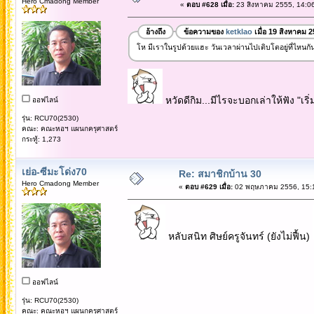
Hero Cmadong Member
«
ตอบ #628 เมื่อ:
23 สิงหาคม 2555, 14:06
อ้างถึง
ข้อความของ
ketklao
เมื่อ 19 สิงหาคม 
โห มีเราในรูปด้วยแฮะ วันเวลาผ่านไปเติบโตอยู่ที่ไหนกัน
หวัดดีกิม...มีไรจะบอกเล่าให้ฟัง "เริ
ออฟไลน์
รุ่น: RCU70(2530)
คณะ: คณะหอฯ แผนกครุศาสตร์
กระทู้: 1,273
เย่อ-ซีมะโด่ง70
Re: สมาชิกบ้าน 30
Hero Cmadong Member
«
ตอบ #629 เมื่อ:
02 พฤษภาคม 2556, 15:1
หลับสนิท ศิษย์ครูจันทร์ (ยังไม่ฟื้น)
ออฟไลน์
รุ่น: RCU70(2530)
คณะ: คณะหอฯ แผนกครุศาสตร์