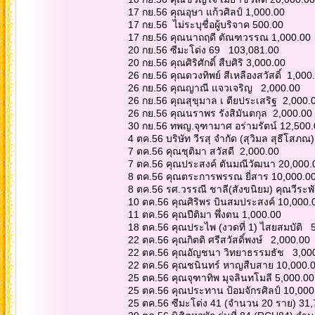
17 กย.56 คุณอุษา แก้วศิลป์ 1,000.00
17 กย.56 ไม่ระบุชื่อผู้บริจาค 500.00
17 กย.56 คุณนาถฤดี ตัณฑวรรณ 1,000.00
20 กย.56 ซีมะโด่ง 69 103,081.00
20 กย.56 คุณศิริศักดิ์ สืบศิริ 3,000.00
26 กย.56 คุณดวงทิพย์ สีเหลืองสวัสดิ์ 1,00
26 กย.56 คุณญาณี แจวเจริญ 2,000.00
26 กย.56 คุณสุขุมาล เ ตียประเสริฐ 2,000.
26 กย.56 คุณนราพร รังสิมันตกุล 2,000.00
30 กย.56 ทพญ.จุฑามาศ อร่ามรัตน์ 12,500
4 ตค.56 บริษัท วีรสุ จำกัด (สุวิมล สุธีโสภ
7 ตค.56 คุณชุติมา สวัสดี 2,000.00
7 ตค.56 คุณประสงค์ ตันมณีวัฒนา 20,000
8 ตค.56 คุณตระการพรรณ ยี่สาร 10,000.0
8 ตค.56 รศ.วรรณี ชาลี(สังขนิยม) คุณวีระพั
10 ตค.56 คุณศิริพร บินสมประสงค์ 10,000
11 ตค.56 คุณปีติมา พึ่งตน 1,000.00
18 ตค.56 คุณประไพ (งวดที่ 1) ไสยสมบัติ 
22 ตค.56 คุณกิตติ ศรีสวัสดิ์พงษ์ 2,000.00
22 ตค.56 คุณอัญชนา วิทยาธรรมธัช 3,00
22 ตค.56 คุณชนินทร์ หาญสืบสาย 10,000.
25 ตค.56 คุณจุฑาทิพ มุจลินทโมลี 5,000.0
25 ตค.56 คุณประทาน ป้อมจักรศิลป์ 10,00
25 ตค.56 ซีมะโด่ง 41 (จำนวน 20 ราย) 31