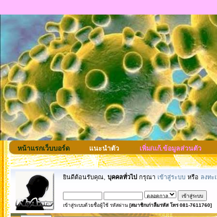
หน้าแรกเว็บบอร์ด
แนะนำตัว
เพิ่ม/แก้.ข้อมูลส่วนตัว
ยินดีต้อนรับคุณ,
บุคคลทั่วไป
กรุณา
เข้าสู่ระบบ
หรือ
ลงทะเ
เข้าสู่ระบบด้วยชื่อผู้ใช้ รหัสผ่าน
[สมาชิกเก่าลืมรหัส โทร 081-7611760]