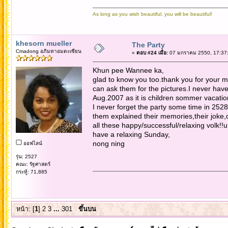
As long as you wish beautiful, you will be beautiful!
khesorn mueller
The Party
Cmadong อภิมหาอมตะเซียน
«
ตอบ #24 เมื่อ:
07 มกราคม 2550, 17:37:
Khun pee Wannee ka,
glad to know you too.thank you for your ma
can ask them for the pictures.I never have 
Aug.2007 as it is children sommer vacatio
I never forget the party some time in 252
them explained their memories,their joke,d
all these happy/successful/relaxing volk!!u
have a relaxing Sunday,
nong ning
ออฟไลน์
รุ่น: 2527
คณะ: รัฐศาสตร์
กระทู้: 71,885
หน้า: [
1
]
2
3
...
301
ขึ้นบน