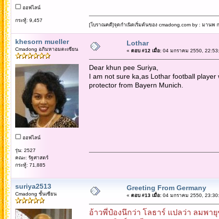
ออฟไลน์
กระทู้: 9,457
[โบราณคดี]จุดกำเนิดเริ่มต้นของ cmadong.com by : มานพ กล
khesorn mueller
Lothar
Cmadong อภิมหาอมตะเซียน
«
ตอบ #12 เมื่อ:
04 มกราคม 2550, 22:53:
Dear khun pee Suriya,
I am not sure ka,as Lothar football player
protector from Bayern Munich.
ออฟไลน์
รุ่น: 2527
คณะ: รัฐศาสตร์
กระทู้: 71,885
suriya2513
Greeting From Germany
Cmadong ชั้นเซียน
«
ตอบ #13 เมื่อ:
04 มกราคม 2550, 23:30:
อ้าวพี่ป๋องนึกว่า โลธาร์ แปลว่า ลมพาย