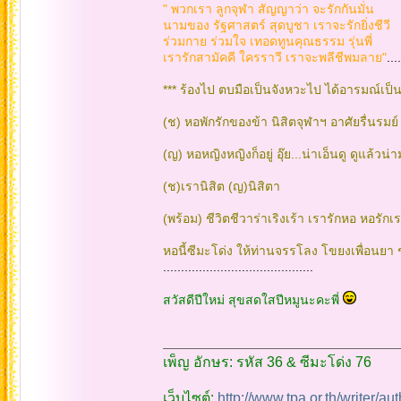
" พวกเรา ลูกจุฬา สัญญาว่า จะรักกันมั่น
นามของ รัฐศาสตร์ สุดบูชา เราจะรักยิ่งชีวี
ร่วมกาย ร่วมใจ เทอดทูนคุณธรรม รุ่นพี่
เรารักสามัคคี ใครราวี เราจะพลีชีพมลาย"
....
*** ร้องไป ตบมือเป็นจังหวะไป ได้อารมณ์เป็นท
(ช) หอพักรักของข้า นิสิตจุฬาฯ อาศัยรื่นรมย
(ญ) หอหญิงหญิงก็อยู่ อุ๊ย...น่าเอ็นดู ดูแล้วน่
(ช)เรานิสิต (ญ)นิสิตา
(พร้อม) ชีวิตชีวาร่าเริงเร้า เรารักหอ หอรัก
หอนี้ซีมะโด่ง ให้ท่านจรรโลง โขยงเพื่อนยา 
..........................................
สวัสดีปีใหม่ สุขสดใสปีหมูนะคะพี่
เพ็ญ อักษร: รหัส 36 & ซีมะโด่ง 76
เว็บไซต์:
http://www.tpa.or.th/writer/a