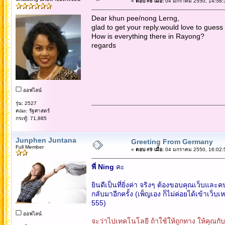
«
ตอบ #8 เมื่อ:
04 มกราคม 2550, 14:58:
Dear khun pee/nong Lerng,
glad to get your reply.would love to guess 
How is everything there in Rayong?
regards
ออฟไลน์
รุ่น: 2527
คณะ: รัฐศาสตร์
กระทู้: 71,885
Junphen Juntana
Greeting From Germany
Full Member
«
ตอบ #9 เมื่อ:
04 มกราคม 2550, 16:02:
พี่ Ning
คะ
ยินดีเป็นที่ยิ่งค่า จริงๆ ต้องขอบคุณเว็บและ
กลับมาอีกครั้ง (เพ็ญเอง ก็ไม่ค่อยได้เข้าเว็บเหม
555)
ออฟไลน์
จะว่าไปเทคโนโลยี ถ้าใช้ให้ถูกทาง ให้คุณกับเ