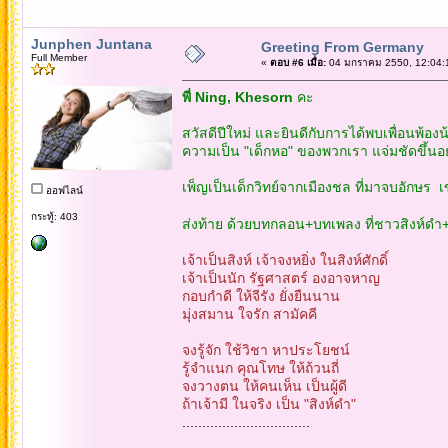
Junphen Juntana
Greeting From Germany
Full Member
«
ตอบ #6 เมื่อ:
04 มกราคม 2550, 12:04:
พี่ Ning, Khesorn
คะ
สวัสดีปีใหม่ และยินดีกับการได้พบเพื่อนพ้องน
ความเป็น "เด็กหอ" ของพวกเรา แจ่มชัดขึ้นอ
เพ็ญเป็นเด็กวิทย์จากเมืองชล ที่มาจบอักษร เ
ออฟไลน์
กระทู้: 403
ส่งท้าย ด้วยบทกลอน+บทเพลง ที่ชาวสิงห์ดำ+ซ
เจ้าเป็นสิงห์ เจ้าจงหยิ่ง ในสิงห์ศักดิ์
เจ้าเป็นนัก รัฐศาสตร์ องอาจหาญ
กอบกำดี ให้จีรัง ยั่งยืนนาน
มุ่งสมาน ใจรัก สามัคคี
จงรู้จัก ใช้วิชา หาประโยชน์
รู้จำแนก คุณโทษ ให้ถ้วนถี่
จงวางตน ให้คนเห็น เป็นผู้ดี
ถ้าเจ้ามี ในจริง เป็น "สิงห์ดำ"
................................