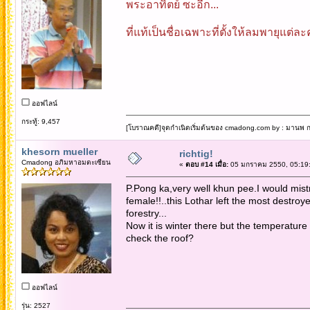
พระอาทิตย์ ซะอีก...
ที่แท้เป็นชื่อเฉพาะที่ตั้งให้ลมพายุแต่ละ
ออฟไลน์
กระทู้: 9,457
[โบราณคดี]จุดกำเนิดเริ่มต้นของ cmadong.com by : มานพ กล
khesorn mueller
richtig!
Cmadong อภิมหาอมตะเซียน
«
ตอบ #14 เมื่อ:
05 มกราคม 2550, 05:19:
P.Pong ka,very well khun pee.I would mis
female!!..this Lothar left the most destroy
forestry...
Now it is winter there but the temperature s
check the roof?
ออฟไลน์
รุ่น: 2527