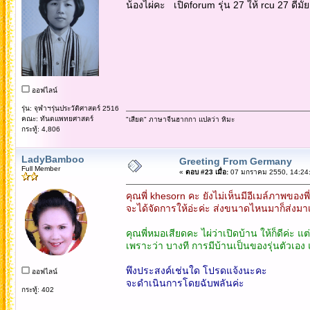
น้องไผ่คะ เปิดforum รุ่น 27 ให้ rcu 27 ดีม
ออฟไลน์
รุ่น: จุฬาฯรุ่นประวัติศาสตร์ 2516
คณะ: ทันตแพทยศาสตร์
"เสียด" ภาษาจีนฮากกา แปลว่า หิมะ
กระทู้: 4,806
LadyBamboo
Greeting From Germany
Full Member
«
ตอบ #23 เมื่อ:
07 มกราคม 2550, 14:24:
คุณพี่ khesorn คะ ยังไม่เห็นมีอีเมล์ภาพของพี่
จะได้จัดการให้อ่ะค่ะ ส่งขนาดไหนมาก็ส่งมาเลย
คุณพี่หมอเสียดคะ ไผ่ว่าเปิดบ้าน ให้ก็ดีค่ะ แ
เพราะว่า บางที การมีบ้านเป็นของรุ่นตัวเอ
พึงประสงค์เช่นใด โปรดแจ้งนะคะ
ออฟไลน์
จะดำเนินการโดยฉับพลันค่ะ
กระทู้: 402