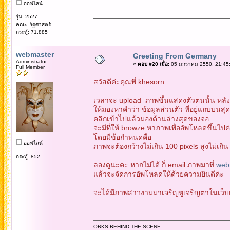
ออฟไลน์
รุ่น: 2527
คณะ: รัฐศาสตร์
กระทู้: 71,885
webmaster
Greeting From Germany
Administrator
«
ตอบ #20 เมื่อ:
05 มกราคม 2550, 21:45:
Full Member
สวัสดีค่ะคุณพี่ khesorn
เวลาจะ upload ภาพขึ้นแสดงตัวตนนั้น หลังจ
ให้มองหาคำว่า ข้อมูลส่วนตัว ที่อยู่แถบบนส
คลิกเข้าไปแล้วมองด้านล่างสุดของจอ
จะมีที่ให้ browze หาภาพเพื่ออัพโหลดขึ้นไปค
โดยมีข้อกำหนดคือ
ออฟไลน์
ภาพจะต้องกว้างไม่เกิน 100 pixels สูงไม่เกิ
กระทู้: 852
ลองดูนะคะ หากไม่ได้ ก็ email ภาพมาที่
web
แล้วจะจัดการอัพโหลดให้ด้วยความยินดีค่ะ
จะได้มีภาพสาวงามมาเจริญหูเจริญตาในเว็บเพิ
ORKS BEHIND THE SCENE