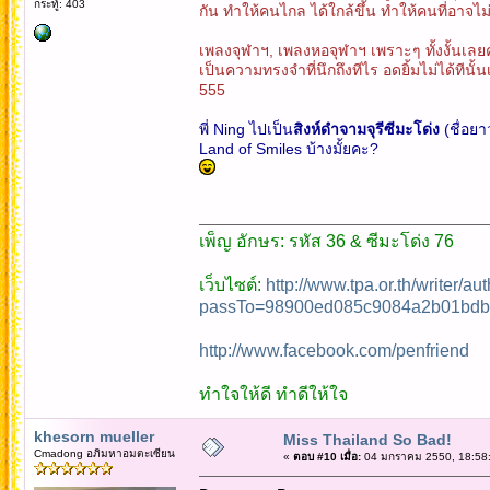
กระทู้: 403
กัน ทำให้คนไกล ได้ใกล้ขึ้น ทำให้คนที่อาจไม่
เพลงจุฬาฯ, เพลงหอจุฬาฯ เพราะๆ ทั้งงั้นเลย
เป็นความทรงจำที่นึกถึงทีไร อดยิ้มไม่ได้ทีนั้
555
พี่ Ning ไปเป็น
สิงห์ดำจามจุรีซีมะโด่ง
(ชื่อย
Land of Smiles บ้างมั้ยคะ?
เพ็ญ อักษร: รหัส 36 & ซีมะโด่ง 76
เว็บไซต์:
http://www.tpa.or.th/writer/a
passTo=98900ed085c9084a2b01bdb
http://www.facebook.com/penfriend
ทำใจให้ดี ทำดีให้ใจ
khesorn mueller
Miss Thailand So Bad!
Cmadong อภิมหาอมตะเซียน
«
ตอบ #10 เมื่อ:
04 มกราคม 2550, 18:58: