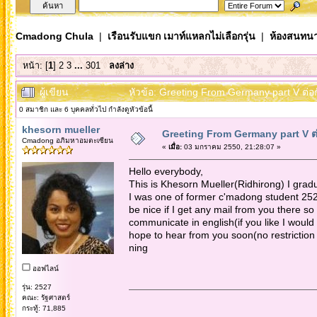
Cmadong Chula
|
เรือนรับแขก เมาท์แหลกไม่เลือกรุ่น
|
ห้องสนทนา
หน้า: [
1
]
2
3
...
301
ลงล่าง
ผู้เขียน
หัวข้อ: Greeting From Germany part V ต่อกั
0 สมาชิก และ 6 บุคคลทั่วไป กำลังดูหัวข้อนี้
khesorn mueller
Greeting From Germany part V ต่อ
Cmadong อภิมหาอมตะเซียน
«
เมื่อ:
03 มกราคม 2550, 21:28:07 »
Hello everybody,
This is Khesorn Mueller(Ridhirong) I gra
I was one of former c'madong student 2527.
be nice if I get any mail from you there s
communicate in english(if you like I would l
hope to hear from you soon(no restriction 
ning
ออฟไลน์
รุ่น: 2527
คณะ: รัฐศาสตร์
กระทู้: 71,885