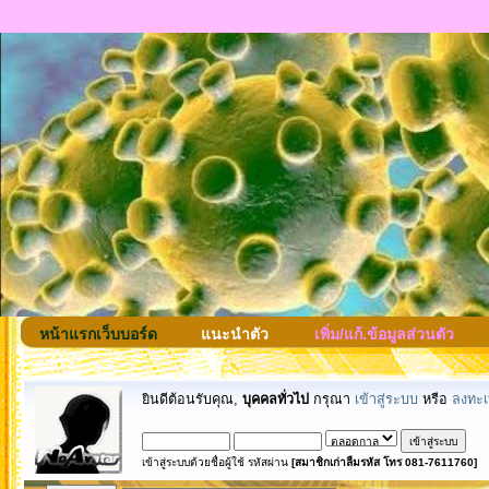
หน้าแรกเว็บบอร์ด
แนะนำตัว
เพิ่ม/แก้.ข้อมูลส่วนตัว
ยินดีต้อนรับคุณ,
บุคคลทั่วไป
กรุณา
เข้าสู่ระบบ
หรือ
ลงทะเ
เข้าสู่ระบบด้วยชื่อผู้ใช้ รหัสผ่าน
[สมาชิกเก่าลืมรหัส โทร 081-7611760]