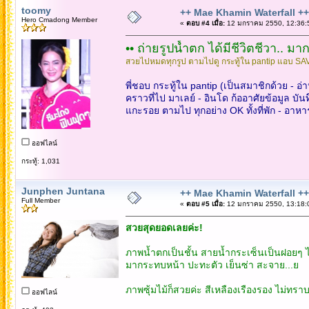
toomy
++ Mae Khamin Waterfall ++
Hero Cmadong Member
«
ตอบ #4 เมื่อ:
12 มกราคม 2550, 12:36:
•• ถ่ายรูปน้ำตก ได้มีชีวิตชีวา.. มาก
สวยไปหมดทุกรูป ตามไปดู กระทู้ใน pantip แอบ SAVE 
พี่ชอบ กระทู้ใน pantip (เป็นสมาชิกด้วย - อ่
คราวที่ไป มาเลย์ - อินโด ก้ออาศัยข้อมูล บัน
แกะรอย ตามไป ทุกอย่าง OK ทั้งที่พัก - อาห
ออฟไลน์
กระทู้: 1,031
Junphen Juntana
++ Mae Khamin Waterfall ++
Full Member
«
ตอบ #5 เมื่อ:
12 มกราคม 2550, 13:18:
สวยสุดยอดเลยค่ะ!
ภาพน้ำตกเป็นชั้น สายน้ำกระเซ็นเป็นฝอยๆ
มากระทบหน้า ปะทะตัว เย็นซ่า สะจาย...ย
ภาพซุ้มไม้ก็สวยค่ะ สีเหลืองเรืองรอง ไม่ทรา
ออฟไลน์