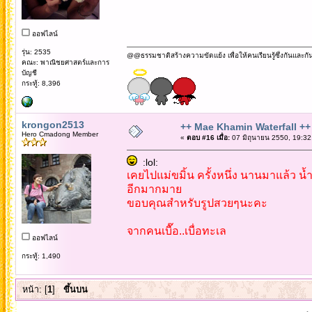
ออฟไลน์
รุ่น: 2535
@@ธรรมชาติสร้างความขัดแย้ง เพื่อให้คนเรียนรู้ซึ่งกันและกั
คณะ: พาณิชยศาสตร์และการ
บัญชี
กระทู้: 8,396
krongon2513
++ Mae Khamin Waterfall ++
Hero Cmadong Member
«
ตอบ #16 เมื่อ:
07 มิถุนายน 2550, 19:32
:lol:
เคยไปแม่ขมิ้น ครั้งหนึ่ง นานมาแล้ว น
อีกมากมาย
ขอบคุณสำหรับรูปสวยๆนะคะ
จากคนเบื๊อ..เบื่อทะเล
ออฟไลน์
กระทู้: 1,490
หน้า: [
1
]
ขึ้นบน