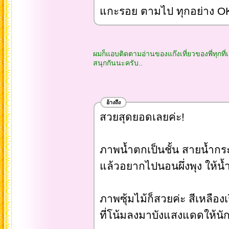
แกะรอย ตามไป ทุกอย่าง OK ท
ผมก็แอบติดตามอ่านของแก๊งเที่ยวของพี่ทุกที
สนุกกันนะครับ..
อ้างถึง
สวยสุดยอดเลยค่ะ!
ภาพน้ำตกเป็นชั้น สายน้ำก
แล้วอยากไปนอนผึ่งพุง ให้น
ภาพซุ้มไม้ก็สวยค่ะ สีเหลือง
ที่โน้มลงมาบังแสงแดดให้นั