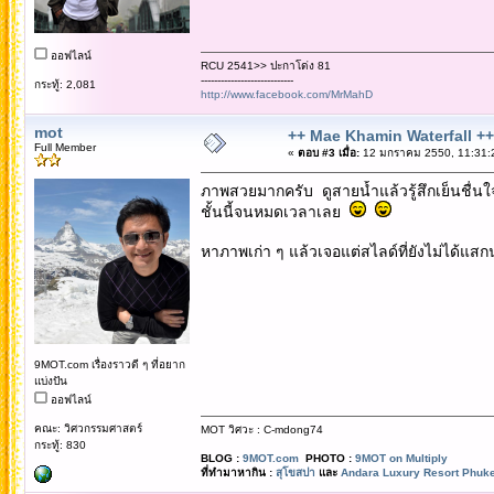
ออฟไลน์
RCU 2541>> ปะกาโด่ง 81
----------------------------
กระทู้: 2,081
http://www.facebook.com/MrMahD
mot
++ Mae Khamin Waterfall ++
Full Member
«
ตอบ #3 เมื่อ:
12 มกราคม 2550, 11:31:
ภาพสวยมากครับ ดูสายน้ำแล้วรู้สึกเย็นชื่นใจ 
ชั้นนี้จนหมดเวลาเลย
หาภาพเก่า ๆ แล้วเจอแต่สไลด์ที่ยังไม่ได้
9MOT.com เรื่องราวดี ๆ ที่อยาก
แบ่งปัน
ออฟไลน์
คณะ: วิศวกรรมศาสตร์
MOT วิศวะ : C-mdong74
กระทู้: 830
BLOG :
9MOT.com
PHOTO :
9MOT on Multiply
ที่ทำมาหากิน :
สุโขสปา
และ
Andara Luxury Resort Phuke