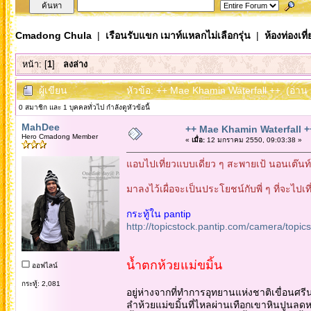
Cmadong Chula
|
เรือนรับแขก เมาท์แหลกไม่เลือกรุ่น
|
ห้องท่องเท
หน้า: [
1
]
ลงล่าง
ผู้เขียน
หัวข้อ: ++ Mae Khamin Waterfall ++ (อ่าน 
0 สมาชิก และ 1 บุคคลทั่วไป กำลังดูหัวข้อนี้
MahDee
++ Mae Khamin Waterfall +
Hero Cmadong Member
«
เมื่อ:
12 มกราคม 2550, 09:03:38 »
แอบไปเที่ยวแบบเดี่ยว ๆ สะพายเป้ นอนเต๊นท์
มาลงไว้เผื่อจะเป็นประโยชน์กับพี่ ๆ ที่จะไปเท
กระทู้ใน pantip
http://topicstock.pantip.com/camera/top
น้ำตกห้วยแม่ขมิ้น
ออฟไลน์
กระทู้: 2,081
อยู่ห่างจากที่ทำการอุทยานแห่งชาติเขื่อนศร
ลำห้วยแม่ขมิ้นที่ไหลผ่านเทือกเขาหินปูนลดหล