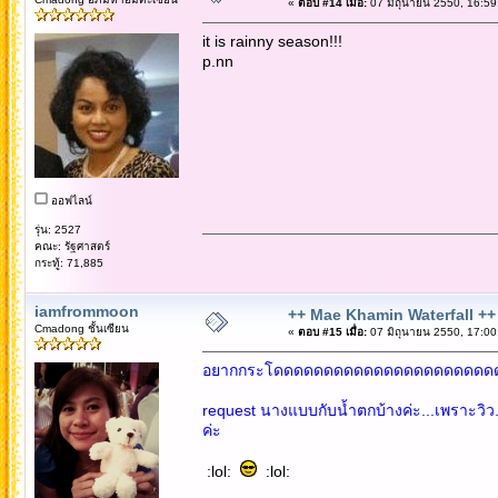
«
ตอบ #14 เมื่อ:
07 มิถุนายน 2550, 16:59
it is rainny season!!!
p.nn
ออฟไลน์
รุ่น: 2527
คณะ: รัฐศาสตร์
กระทู้: 71,885
iamfrommoon
++ Mae Khamin Waterfall ++
Cmadong ชั้นเซียน
«
ตอบ #15 เมื่อ:
07 มิถุนายน 2550, 17:00
อยากกระโดดดดดดดดดดดดดดดดดดดดดดดด
request นางแบบกับน้ำตกบ้างค่ะ...เพราะวิว
ค่ะ
:lol:
:lol: