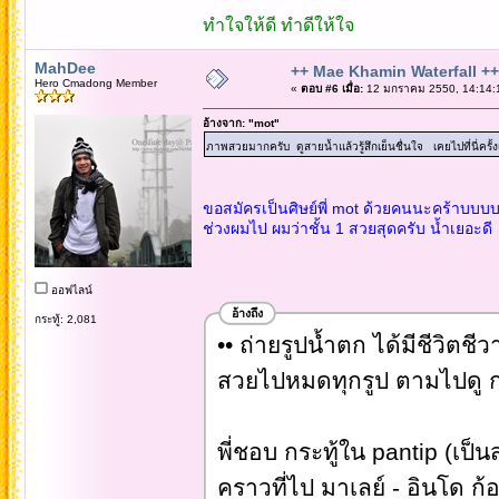
ทำใจให้ดี ทำดีให้ใจ
MahDee
++ Mae Khamin Waterfall ++
Hero Cmadong Member
«
ตอบ #6 เมื่อ:
12 มกราคม 2550, 14:14:
อ้างจาก: "mot"
ภาพสวยมากครับ ดูสายน้ำแล้วรู้สึกเย็นชื่นใจ เคยไปที่นี่ครั
ขอสมัครเป็นศิษย์พี่ mot ด้วยคนนะคร้าบบบบ 
ช่วงผมไป ผมว่าชั้น 1 สวยสุดครับ น้ำเยอะดี
ออฟไลน์
อ้างถึง
กระทู้: 2,081
•• ถ่ายรูปน้ำตก ได้มีชีวิตชีว
สวยไปหมดทุกรูป ตามไปดู กร
พี่ชอบ กระทู้ใน pantip (เป็น
คราวที่ไป มาเลย์ - อินโด ก้