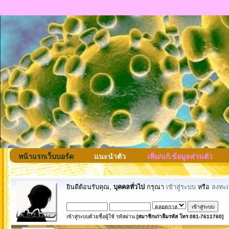
หน้าแรกเว็บบอร์ด
แนะนำตัว
เพิ่ม/แก้.ข้อมูลส่วนตัว
ยินดีต้อนรับคุณ,
บุคคลทั่วไป
กรุณา
เข้าสู่ระบบ
หรือ
ลงทะเ
เข้าสู่ระบบด้วยชื่อผู้ใช้ รหัสผ่าน
[สมาชิกเก่าลืมรหัส โทร 081-7611760]