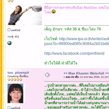
ฝีมือการถ่ายภาพระดับน้อง MahDee แทบไม่ต้
ไงคะ
เพ็ญ อักษร: รหัส 36 & ซีมะโด่ง 76
ออฟไลน์
กระทู้: 403
เว็บไซต์:
http://www.tpa.or.th/writer/a
passTo=98900ed085c9084a2b01bdb
http://www.facebook.com/penfriend
ทำใจให้ดี ทำดีให้ใจ
too_ploenpit
++ Mae Khamin Waterfall ++
Cmadong ชั้นเซียน
«
ตอบ #8 เมื่อ:
12 มกราคม 2550, 21:10:
...รูปน้ำตกสวยมากค่ะ...พี่ก็เคยไปมาเหมือนก
...เคยไปมาครั้งเดียวค่ะ...จำได้ว่าเป็นน้ำตก
เดินอีกตั้งไกล...แต่พอได้เห็นน้ำตกแล้ว ต้องบ
หรือชั้นสองไม่แน่ใจค่ะ...แต่ว่าขึ้นได้แค่ชั้นนั
น้ำตกที่สามารถว่ายน้ำได้อย่างสนุกสนานมากที
...ขอบคุณสำหรับภาพสวยๆค่ะ...จะได้มีโอกาสไ
ออฟไลน์