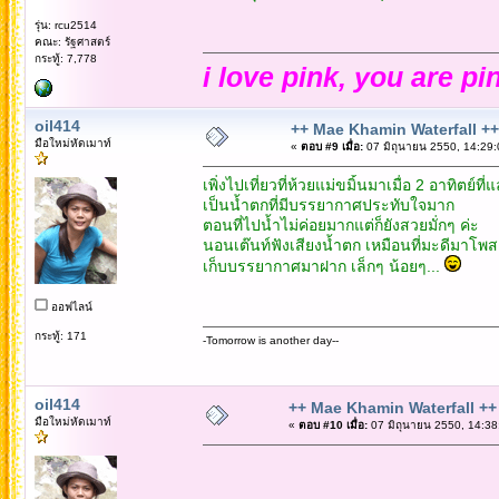
รุ่น: rcu2514
คณะ: รัฐศาสตร์
กระทู้: 7,778
i love pink, you are pi
oil414
++ Mae Khamin Waterfall ++
มือใหม่หัดเมาท์
«
ตอบ #9 เมื่อ:
07 มิถุนายน 2550, 14:29:
เพิ่งไปเที่ยวที่ห้วยแม่ขมิ้นมาเมื่อ 2 อาทิตย์ที่แ
เป็นน้ำตกที่มีบรรยากาศประทับใจมาก
ตอนที่ไปน้ำไม่ค่อยมากแต่ก็ยังสวยมั่กๆ ค่ะ
นอนเต๊นท์ฟังเสียงน้ำตก เหมือนที่มะดีมาโพสต
เก็บบรรยากาศมาฝาก เล็กๆ น้อยๆ...
ออฟไลน์
กระทู้: 171
-Tomorrow is another day--
oil414
++ Mae Khamin Waterfall ++
มือใหม่หัดเมาท์
«
ตอบ #10 เมื่อ:
07 มิถุนายน 2550, 14:38