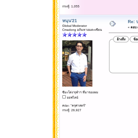
กระทู้: 1,055
หนุน'21
Re: 
Global Moderator
«
ตอบ #
Cmadong อภิมหาอมตะเซียน
อ้างถึง
ข้
ซีมะโด่ง'จุฬาฯ ที่มาของผม
ออฟไลน์
คณะ: "ครุศาสตร์"
กระทู้: 26,927