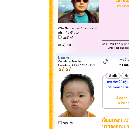
เงียบเหง
บรรจงตดเบา
ชีวิต คือ การท่องเที่ยว การท่อง
เที่ยว คือ ชีวิตเรา
ออฟไลน์
iss u.Don"t be sure t
กระทู้: 9,865
until you check it 
Leam
Re: 
Cmadong Member
«
ตอบ #
Cmadong อภิมหาอมตะเซียน
อ้างถึง
ข้
แหมห้องนี้ ไม่ร
นึกถึงกลอน วัยโจ๋ 
เงียบเหงา 
บรรจงตดเบาๆ
เงียบเหงา เป
ออฟไลน์
บรรจงตดเบาๆ