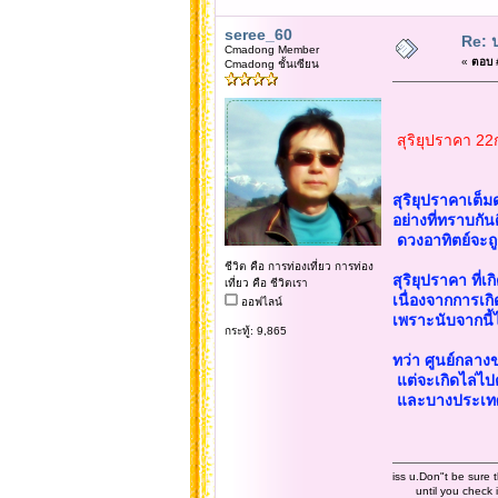
seree_60
Re: 
Cmadong Member
«
ตอบ #
Cmadong ชั้นเซียน
สุริยุปราคา 2
บทความน
สุริยุปราคาเต็ม
อย่างที่ทราบกัน
ดวงอาทิตย์จะถู
ชีวิต คือ การท่องเที่ยว การท่อง
สุริยุปราคา ที่
เที่ยว คือ ชีวิตเรา
เนื่องจากการเก
ออฟไลน์
เพราะนับจากนี้
กระทู้: 9,865
ทว่า ศูนย์กลาง
แต่จะเกิดไล่ไปต
และบางประเทศใน
iss u.Don"t be sure t
until you check it 