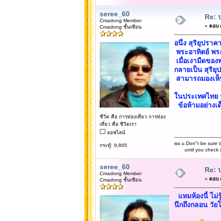
seree_60
Re: 
Cmadong Member
«
ตอบ #
Cmadong ชั้นเซียน
อนึ่ง สุริยุปรา
พระอาทิตย์ พระ
เมื่อเงามืดของ
กลายเป็น สุริย
สามารถมองเห็
ในประเทศไทย ชม
ข้อห้ามอย่างเด
ชีวิต คือ การท่องเที่ยว การท่อง
เที่ยว คือ ชีวิตเรา
ออฟไลน์
iss u.Don"t be sure t
กระทู้: 9,865
until you check it 
seree_60
Re: 
Cmadong Member
«
ตอบ #
Cmadong ชั้นเซียน
แหมห้องนี้ ไม
นึกถึงกลอน วัยโ