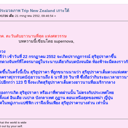
ประมวลภาพ Trip New Zealand เกาะใต้
1726 เมื่อ:
21 กรกฎาคม 2552, 09:46:54 »
2กค. ตะวันดับยาวนานที่สุด แห่งศตวรรษ
ี้เขียนโดย supernova,
ดวง
ดีว่า เช้าวันที่ 22 กรกฏาคม 2552 จะเกิดปรากฏการณ์ สุริยุปราคาขึ้น
กดวงจันทร์ที่โคจรมาอยู่ในระนาบเดียวกันบดบังจนมิด ท้องฟ้าจะมืดลงราวก
เกิดขึ้นในครั้งนี้เป็น สุริยุปราคา ที่ถูกขนานนามว่า สุริยุปราคาเต็มดวงแห่งศ
ิดคราส(การบดบัง)ยาวนานถึง 6 นาที 39 วินาที ซึ่งถือว่ากินระยะเวลายาวนา
ไปอีกกว่า 123 ปี จึงจะเกิดสุริยุปราคาเต็มดวงยาวนานที่อเมริกากลาง
ของการเกิด สุริยุปราคา หรือเงาที่พาดผ่านนั้น ไม่ตรงกับประเทศไทย
ั้งแต่ อินเดีย เนปาล บังกลาเทศ ภูฏาน ตอนเหนือสุดของพม่า ญี่ปุ่น
หมู่เกาะแปซิฟิก เราจึงเห็นเพียง สุริยุปราคาบางส่วน เท่านั้น
hat the world is wide
out by your self.