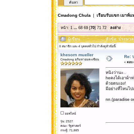
Cmadong Chula
|
เรือนรับแขก เมาท์แห
หน้า:
1
...
68
69
[
70
]
71
72
ลงล่าง
ผู้เขียน
หัวข้อ: ประมวล
0 สมาชิก และ 4 บุคคลทั่วไป กำลังดูหัวข้อนี้
khesorn mueller
Re: 
Cmadong อภิมหาอมตะเซียน
«
ตอบ #
หนิงว่านะ..
heคงได้เอาผ้าห่
ด้วยตนเอง!
มีอย่างที่ไหนไปเ
nn.(paradise o
ออฟไลน์
รุ่น: 2527
คณะ: รัฐศาสตร์
กระทู้: 71,885