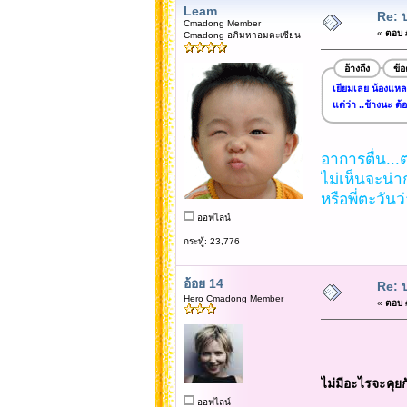
Leam
Re: 
Cmadong Member
«
ตอบ #
Cmadong อภิมหาอมตะเซียน
อ้างถึง
ข้
เยียมเลย น้องแหล
แต่ว่า ..ช้างนะ ต้
อาการตื่น...ตก
ไม่เห็นจะน่าก
หรือพี่ตะวันว่
ออฟไลน์
กระทู้: 23,776
อ้อย 14
Re: 
Hero Cmadong Member
«
ตอบ #
ไม่มีอะไรจะคุย
ออฟไลน์