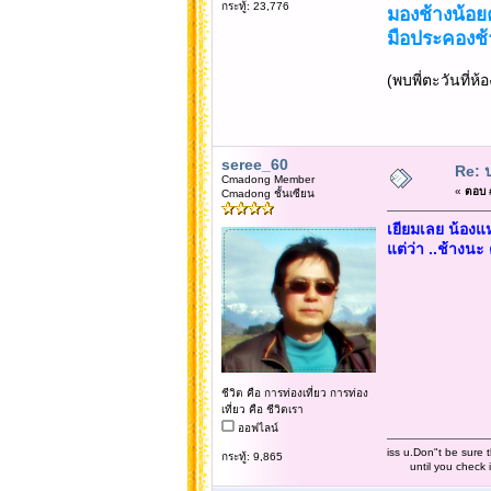
กระทู้: 23,776
มองช้างน้อย
มือประคองช้า
(พบพี่ตะวันที่
seree_60
Re: 
Cmadong Member
«
ตอบ #
Cmadong ชั้นเซียน
เยียมเลย น้องแ
แต่ว่า ..ช้างนะ 
ชีวิต คือ การท่องเที่ยว การท่อง
เที่ยว คือ ชีวิตเรา
ออฟไลน์
iss u.Don"t be sure t
กระทู้: 9,865
until you check it 