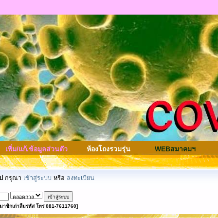
เพิ่ม/แก้.ข้อมูลส่วนตัว
ห้องโถงรวมรุ่น
WEBสมาคมฯ
ป
กรุณา
เข้าสู่ระบบ
หรือ
ลงทะเบียน
มาชิกเก่าลืมรหัส โทร 081-7611760]