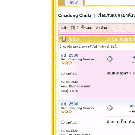
Cmadong Chula
|
เรือนรับแขก เมาท์แห
หน้า: [
1
]
2
ทั้งหมด
ลงล่าง
ผู้เขียน
หัวข้อ: ดอยเสม
0 สมาชิก และ 1 บุคคลทั่วไป กำลังดูหัวข้อนี้
dd_2530
ด
Hero Cmadong Member
«
ดอยเสมอดาว อ
ออฟไลน์
รุ่น: rcu2530
คณะ: ศิลปกรรมศาสตร์
กระทู้: 1,076
dd_2530
ดอ
Hero Cmadong Member
«
ตอ
ฟ้ายามเย็น ท้อง
ออฟไลน์
รุ่น: rcu2530