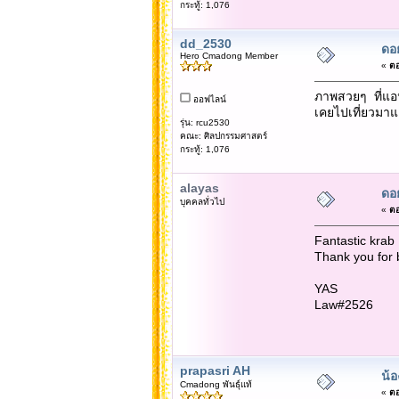
กระทู้: 1,076
dd_2530
ดอ
Hero Cmadong Member
«
ตอ
ภาพสวยๆ ที่แอน
ออฟไลน์
เคยไปเที่ยวมาแ
รุ่น: rcu2530
คณะ: ศิลปกรรมศาสตร์
กระทู้: 1,076
alayas
ดอ
บุคคลทั่วไป
«
ตอ
Fantastic kra
Thank you for b
YAS
Law#2526
prapasri AH
น้
Cmadong พันธุ์แท้
«
ตอ