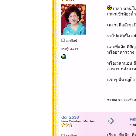
เวลา นอนในเ
เวลาเข้าห้องน้
เพราะพี่แอ๊ะจะม
จะไปแค๊มปิ้ง อย่
ออฟไลน์
และพี่แอ๊ะ มีป
กระทู้: 3,256
หรืออาหารว่าง
หรือเวลานอน ถ้าพ
อาหาร หลังอาหา
แรกๆ พี่หาญก็ว
ชาวหอ ชาวหอจุฬา สดใส
dd_2530
ดอ
Hero Cmadong Member
«
ตอ
เรียน พี่แอ๊ะ ที่