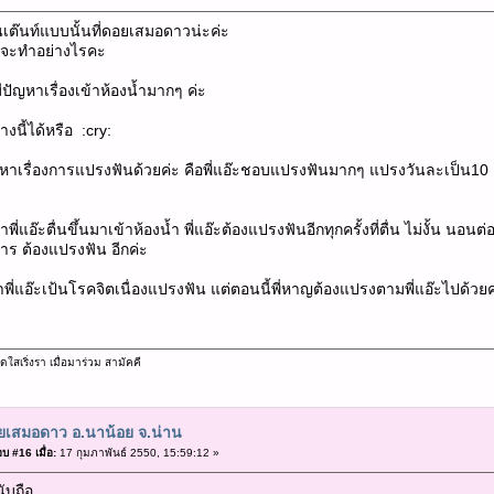
ต๊นท์แบบนั้นที่ดอยเสมอดาวน่ะค่ะ
ำจะทำอย่างไรคะ
ีปัญหาเรื่องเข้าห้องน้ำมากๆ ค่ะ
างนี้ได้หรือ :cry:
ัญหาเรื่องการแปรงฟันด้วยค่ะ คือพี่แอ๊ะชอบแปรงฟันมากๆ แปรงวันละเป็น10 
ี่แอ๊ะตื่นขึ้นมาเข้าห้องน้ำ พี่แอ๊ะต้องแปรงฟันอีกทุกครั้งที่ตื่น ไม่งั้น นอนต่
ร ต้องแปรงฟัน อีกค่ะ
่าพี่แอ๊ะเป้นโรคจิตเนื่องแปรงฟัน แต่ตอนนี้พี่หาญต้องแปรงตามพี่แอ๊ะไปด้
เริ่งรา เมื่อมาร่วม สามัคคี
ยเสมอดาว อ.นาน้อย จ.น่าน
บ #16 เมื่อ:
17 กุมภาพันธ์ 2550, 15:59:12 »
นับถือ