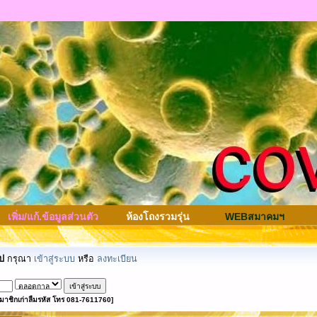
เพิ่ม/แก้.ข้อมูลส่วนตัว
ห้องโถงรวมรุ่น
WEBสมาคมฯ
ป
กรุณา
เข้าสู่ระบบ
หรือ
ลงทะเบียน
มาชิกเก่าลืมรหัส โทร 081-7611760]