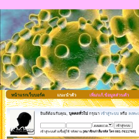
หน้าแรกเว็บบอร์ด
แนะนำตัว
เพิ่ม/แก้.ข้อมูลส่วนตัว
ยินดีต้อนรับคุณ,
บุคคลทั่วไป
กรุณา
เข้าสู่ระบบ
หรือ
ลงทะเ
เข้าสู่ระบบด้วยชื่อผู้ใช้ รหัสผ่าน
[สมาชิกเก่าลืมรหัส โทร 081-7611760]