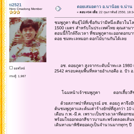
ti2521
ดอยเสมอดาว อ.นาน้อย จ.น่าน
Hero Cmadong Member
«
ตอบ #34 เมื่อ:
22 กุมภาพันธ์ 2550, 18:3
ชมพูภูคา พันธุ์ไม้ที่เชื่อกันว่ามีหนึ่งเดียว
1500 เมตร สำหรับในประเทศไทย คุณสามารถยลโ
ตอนนี้ก็ใกล้ถึงเวลา ที่ชมพูภูคาจะออกดอกบานส
ดอย ชมทะเลหมอก ดอกไม้บานกันได้เลย
อช. ดอยภูคา สูงจากระดับน้ำทะเล 1980 เมตร 
ออฟไลน์
2542 ครอบคลุมพื้นที่หลายอำเภอคือ อ. ปัว อ. เ
กระทู้: 1,987
โฉมหน้าเจ้าชมพูภูคา ดอกเสี้ยวสีขา
ด้วยสภาพป่าที่สมบูรณ์ อช. ดอยภู คาจึงมีพ
ต้นชมพูภูคาและต้นเต่าร้างยักษ์ที่สูงกว่า 1
เดือน ก.พ.-มี.ค. เพราะเป็นช่วงเวลาที่ดอกชม
พร้อมใจออกดอกสีขาวบานสะพรั่งตลอดเส้นทางสว
เดินทางมาพิชิตยอดภูเป็นจำนวนมากทุกๆ ปี