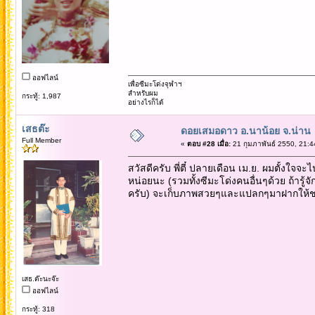
ออฟไลน์
เพื่อซีมะโด่งจุฬาฯ
สำหรับผม
กระทู้: 1,987
อย่างไรก็ได้
เสธต๊ะ
ดอยเสมอดาว อ.นาน้อย จ.น่าน
Full Member
«
ตอบ #28 เมื่อ:
21 กุมภาพันธ์ 2550, 21:4
สวัสดีครับ พี่ตี๋ ปลายเดือน เม.ย. ผมตั้งใ
หน่อยนะ (รวมทั้งซีมะโด่งคนอื่นๆด้วย ถ้ารู
ครับ) จะเก็บภาพสวยๆและแปลกๆมาฝากให้ชมกัน
เสธ.ต๊ะนะจ๊ะ
ออฟไลน์
กระทู้: 318