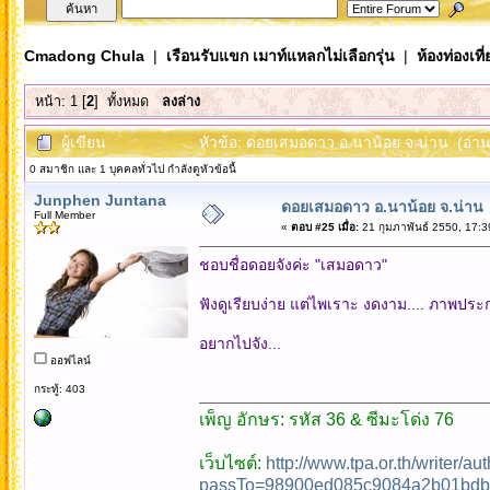
Cmadong Chula
|
เรือนรับแขก เมาท์แหลกไม่เลือกรุ่น
|
ห้องท่องเท
หน้า:
1
[
2
]
ทั้งหมด
ลงล่าง
ผู้เขียน
หัวข้อ: ดอยเสมอดาว อ.นาน้อย จ.น่าน (อ่าน 
0 สมาชิก และ 1 บุคคลทั่วไป กำลังดูหัวข้อนี้
Junphen Juntana
ดอยเสมอดาว อ.นาน้อย จ.น่าน
Full Member
«
ตอบ #25 เมื่อ:
21 กุมภาพันธ์ 2550, 17:3
ชอบชื่อดอยจังค่ะ "เสมอดาว"
ฟังดูเรียบง่าย แต่ไพเราะ งดงาม.... ภาพปร
อยากไปจัง...
ออฟไลน์
กระทู้: 403
เพ็ญ อักษร: รหัส 36 & ซีมะโด่ง 76
เว็บไซต์:
http://www.tpa.or.th/writer/a
passTo=98900ed085c9084a2b01bdb