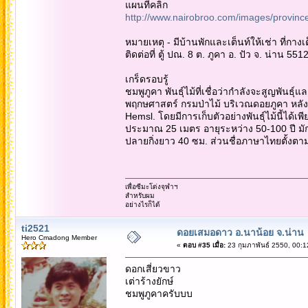
แผนที่คลิก
http://www.nairobroo.com/images/provin
หมายเหตุ - มีบ้านพักและเต็นท์ให้เช่า ที่กา
ติดต่อที่ ตู้ ปณ. 8 ต. ภูคา อ. ปัว จ. น่าน 
เกร็ดรอบรู้
ชมพูภูคา พันธุ์ไม้ที่เชื่อว่ากำลังจะสูญพั
พฤกษศาสตร์ กรมป่าไม้ บริเวณดอยภูคา หลัง
Hemsl. โดยมีการเก็บตัวอย่างพันธุ์ไม้นี้ได้เ
ประมาณ 25 เมตร อายุระหว่าง 50-100 ปี มัก
ปลายกิ่งยาว 40 ซม. ส่วนชื่อภาษาไทยตั้งต
เพื่อซีมะโด่งจุฬาฯ
สำหรับผม
อย่างไรก็ได้
ti2521
ดอยเสมอดาว อ.นาน้อย จ.น่าน
Hero Cmadong Member
«
ตอบ #35 เมื่อ:
23 กุมภาพันธ์ 2550, 00:1
ดอกเสี่ยวขาว
เต่าร้างยักษ์
ชมพูภูคาครับบบ