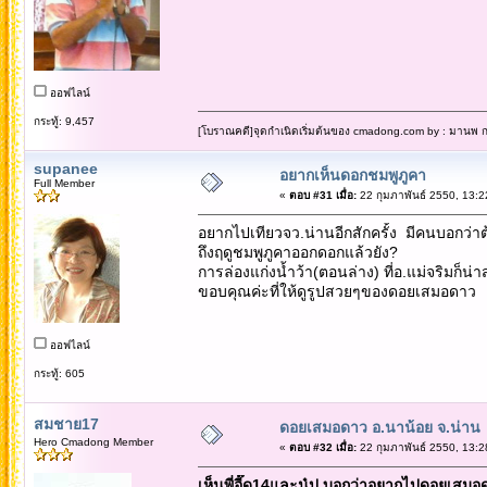
ออฟไลน์
กระทู้: 9,457
[โบราณคดี]จุดกำเนิดเริ่มต้นของ cmadong.com by : มานพ กล
supanee
อยากเห็นดอกชมพูภูคา
Full Member
«
ตอบ #31 เมื่อ:
22 กุมภาพันธ์ 2550, 13:2
อยากไปเทียวจว.น่านอีกสักครั้ง มีคนบอกว่า
ถึงฤดูชมพูภูคาออกดอกแล้วยัง?
การล่องแก่งน้ำว้า(ตอนล่าง) ที่อ.แม่จริมก็น่
ขอบคุณค่ะที่ให้ดูรูปสวยๆของดอยเสมอดาว
ออฟไลน์
กระทู้: 605
สมชาย17
ดอยเสมอดาว อ.นาน้อย จ.น่าน
Hero Cmadong Member
«
ตอบ #32 เมื่อ:
22 กุมภาพันธ์ 2550, 13:2
เห็นพี่อี๊ด14และนู๋ปู บอกว่าอยากไปดอยเส