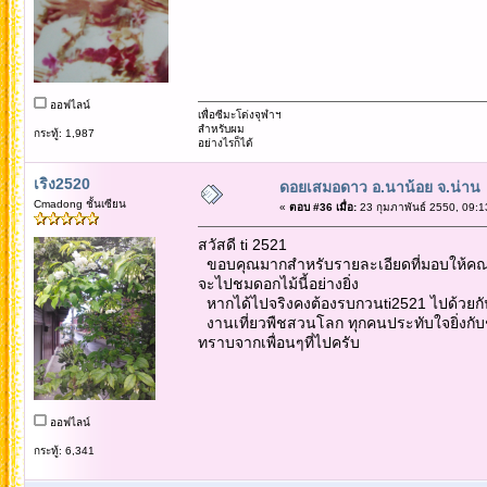
ออฟไลน์
เพื่อซีมะโด่งจุฬาฯ
สำหรับผม
กระทู้: 1,987
อย่างไรก็ได้
เริง2520
ดอยเสมอดาว อ.นาน้อย จ.น่าน
Cmadong ชั้นเซียน
«
ตอบ #36 เมื่อ:
23 กุมภาพันธ์ 2550, 09:1
สวัสดี ti 2521
ขอบคุณมากสำหรับรายละเอียดที่มอบให้คณะทัวร์
จะไปชมดอกไม้นี้อย่างยิ่ง
หากได้ไปจริงคงต้องรบกวนti2521 ไปด้วยกั
งานเที่ยวพืชสวนโลก ทุกคนประทับใจยิ่งกั
ทราบจากเพื่อนๆที่ไปครับ
ออฟไลน์
กระทู้: 6,341