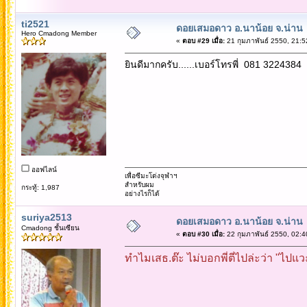
ti2521
ดอยเสมอดาว อ.นาน้อย จ.น่าน
Hero Cmadong Member
«
ตอบ #29 เมื่อ:
21 กุมภาพันธ์ 2550, 21:5
ยินดีมากครับ......เบอร์โทรพี่ 081 3224384 ค
ออฟไลน์
เพื่อซีมะโด่งจุฬาฯ
สำหรับผม
กระทู้: 1,987
อย่างไรก็ได้
suriya2513
ดอยเสมอดาว อ.นาน้อย จ.น่าน
Cmadong ชั้นเซียน
«
ตอบ #30 เมื่อ:
22 กุมภาพันธ์ 2550, 02:4
ทำไมเสธ.ต๊ะ ไม่บอกพี่ตี๋ไปล่ะว่า "ไปแวะก