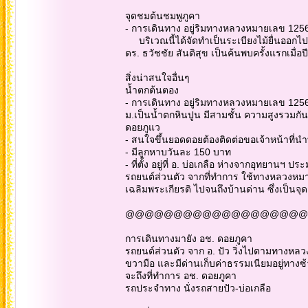
จุดชมต้นชมพูภูคา
- การเดินทาง อยู่ริมทางหลวงหมายเลข 1256 
บริเวณนี้ได้จัดทำเป็นระเบียงไม้ยื่นออกไปให
ดร. ธวัชชัย สันติสุข เป็นค้นพบครั้งแรกเมื่อป
สิ่งน่าสนใจอื่นๆ
น้ำตกต้นตอง
- การเดินทาง อยู่ริมทางหลวงหมายเลข 1256 
ม.เป็นน้ำตกหินปูน มีสามชั้น ความสูงรวมก
ดอยภูแว
- สนใจขึ้นยอดดอยต้องติดต่อขอเจ้าหน้าที่นำ
- มีลูกหาบวันละ 150 บาท
- ที่ตั้ง อยู่ที่ อ. บ่อเกลือ ห่างจากอุทยานฯ ปร
รถยนต์ส่วนตัว จากที่ทำการ ใช้ทางหลวงหม
เฉลิมพระเกียรติ ไปจนถึงบ้านด่าน ซึ่งเป็นจุดเ
@@@@@@@@@@@@@@@@@@@
การเดินทางมายัง อช. ดอยภูคา
รถยนต์ส่วนตัว จาก อ. ปัว วิ่งไปตามทางหลวง
ขวามือ และมีด่านเก็บค่าธรรมเนียมอยู่ทางซ
จะถึงที่ทำการ อช. ดอยภูคา
รถประจำทาง นั่งรถสายปัว-บ่อเกลือ