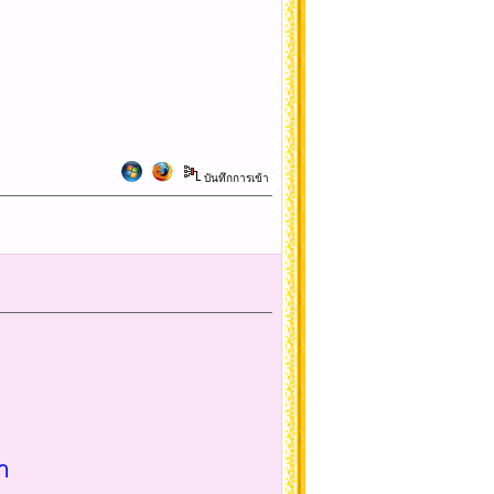
บันทึกการเข้า
า