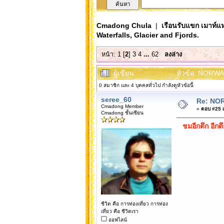
Cmadong Chula
|
เรือนรับแขก เมาท์แห
Waterfalls, Glacier and Fjords.
หน้า:
1
[
2
]
3
4
...
62
ลงล่าง
ผู้เขียน
หัวข้อ: NORWAY
0 สมาชิก และ 4 บุคคลทั่วไป กำลังดูหัวข้อนี้
seree_60
Re: NOR
Cmadong Member
«
ตอบ #25 เม
Cmadong ชั้นเซียน
ชมอีกตึก อีกต
ชีวิต คือ การท่องเที่ยว การท่อง
เที่ยว คือ ชีวิตเรา
ออฟไลน์