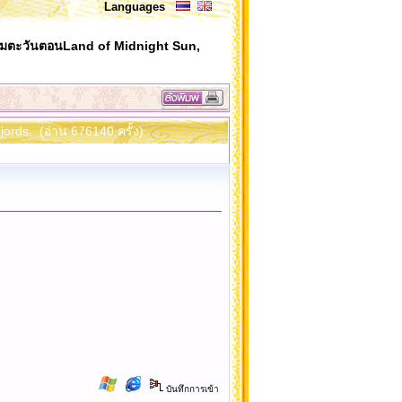
Languages
มตะวันตอนLand of Midnight Sun,
ords. (อ่าน 676140 ครั้ง)
บันทึกการเข้า