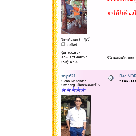
จะได้ไม่ต้อง
ใครๆเรียกผมว่า "กุ๊ปปิ๊"
ออฟไลน์
รุ่น: RCU2534
คณะ: ครุฯ พลศึกษา
ชีวิตผมเป็นดั่งวงกล
กระทู้: 6,520
หนุน'21
Re: NOR
«
ตอบ #28 เม
Global Moderator
Cmadong อภิมหาอมตะเซียน