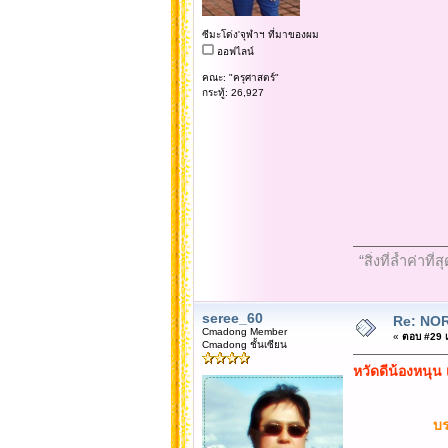
ซีมะโด่ง'จุฬาฯ ที่มาของผม
ออฟไลน์
คณะ: "ครุศาสตร์"
กระทู้: 26,927
“สิ่งที่ล้ำค่า
seree_60
Re: NOR
Cmadong Member
«
ตอบ #29 เม
Cmadong ชั้นเซียน
หวัดดีน้องหนุน 
บร