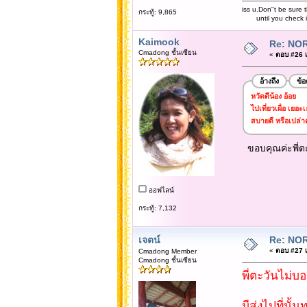
iss u.Don"t be sure t
กระทู้: 9,865
until you check it 
Kaimook
Re: NOR
Cmadong ชั้นเซียน
«
ตอบ #26 เม
อ้างถึง
ข้
หวัดดีน้อง อ้อย
ไปเที่ยวเผื่อ เยอะ
สบายดี หรือเปล่า
ขอบคุณค่ะพี่ตะ
ออฟไลน์
กระทู้: 7,132
เจตน์
Re: NOR
«
ตอบ #27 เม
Cmadong Member
Cmadong ชั้นเซียน
พี่ตะวันไม่บ
มีส่งไปที่นั้น