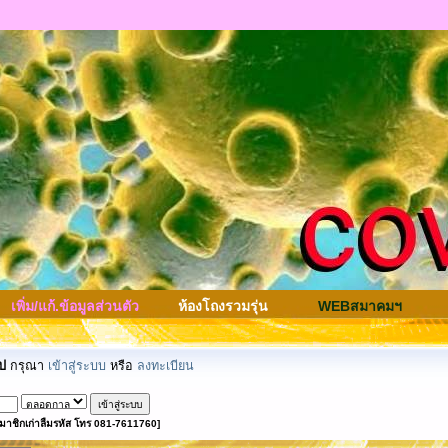
เพิ่ม/แก้.ข้อมูลส่วนตัว
ห้องโถงรวมรุ่น
WEBสมาคมฯ
ป
กรุณา
เข้าสู่ระบบ
หรือ
ลงทะเบียน
มาชิกเก่าลืมรหัส โทร 081-7611760]