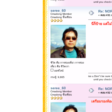
until you check it 
seree_60
Re: NOR
Cmadong Member
«
ตอบ #31 เม
Cmadong ชั้นเซียน
นี่ก็ป้าย แต่ไ
ชีวิต คือ การท่องเที่ยว การท่อง
เที่ยว คือ ชีวิตเรา
ออฟไลน์
iss u.Don"t be sure t
กระทู้: 9,865
until you check it 
seree_60
Re: NOR
Cmadong Member
«
ตอบ #32 เม
Cmadong ชั้นเซียน
เตรียมรองท้อ