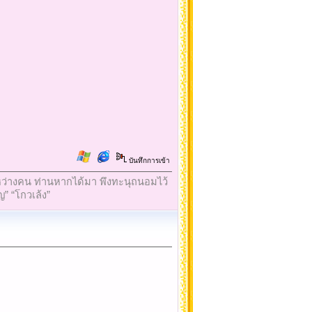
บันทึกการเข้า
ใจระหว่างคน ท่านหากได้มา พึงทะนุถนอมไว้
ญ” “โกวเล้ง”