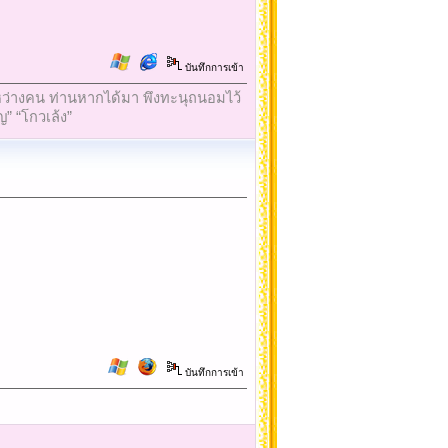
บันทึกการเข้า
ใจระหว่างคน ท่านหากได้มา พึงทะนุถนอมไว้
ญ” “โกวเล้ง”
บันทึกการเข้า