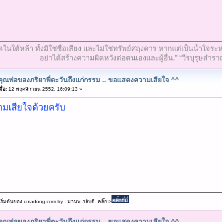
ที่สุดในใต้หล้า ทั้งมิใช่ชื่อเสียง และไม่ใช่ทรัพย์ศฤงคาร หากแต่เป็นน้ำ
อย่าได้สร้างความผิดหวังต่อตนเองและผู้อื่น.” “วีรบุรุษสำรา
คุณพ่อของภริยาพี่ตะวันถึงแก่กรรม .. ขอแสดงความเสียใจ ^^
ื่อ:
12 พฤศจิกายน 2552, 16:09:13 »
เสียใจด้วยครับ
เริ่มต้นของ cmadong.com by : มานพ กลับดี คลิ๊ก->
คุณพ่อของภริยาพี่ตะวันถึงแก่กรรม .. ขอแสดงความเสียใจ ^^