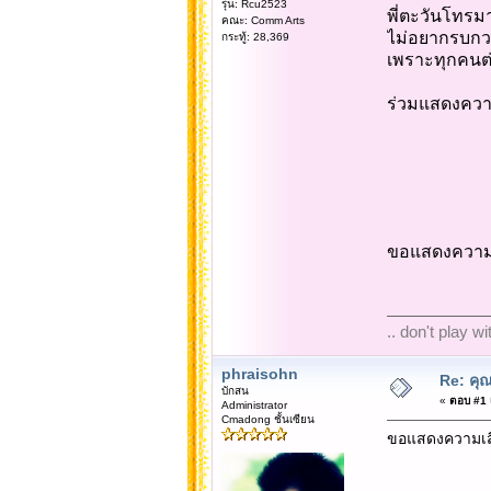
รุ่น: Rcu2523
พี่ตะวันโทรม
คณะ: Comm Arts
ไม่อยากรบกว
กระทู้: 28,369
เพราะทุกคนต่า
ร่วมแสดงความ
ขอแสดงความเ
.. don't play w
phraisohn
Re: คุณ
บักสน
«
ตอบ #1 เ
Administrator
Cmadong ชั้นเซียน
ขอแสดงความเสี