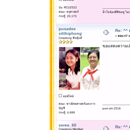
รุ่น: RCU2522
คณะ: ครุศาสตร์
น้ำใจน้องพี่สีชมพู ไ
กระทู้: 20,173
pusadee
Re: ^^ 
sitthiphong
«
ตอบ #7 เม
Cmadong พันธุ์แท้
ขอแสดงความเสี
ออฟไลน์
คณะ: พาณิชยศาสตร์และการ
บัญชี
pom shi 2516
กระทู้: 4,689
seree_60
Re: ^^ 
Cmadong Member