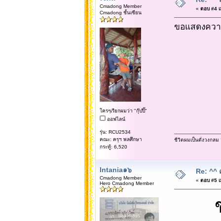
Cmadong Member
«
ตอบ #4 เม
Cmadong ชั้นเซียน
ขอแสดงความเ
ใครๆเรียกผมว่า "กุ๊ปปิ๊"
ออฟไลน์
รุ่น: RCU2534
คณะ: ครุฯ พลศึกษา
ชีวิตผมเป็นดั่งวงกล
กระทู้: 6,520
Intania๑๖
Re: ^^ 
Cmadong Member
«
ตอบ #5 เม
Hero Cmadong Member