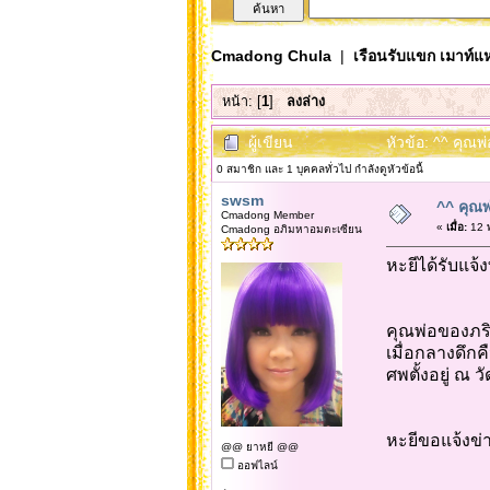
Cmadong Chula
|
เรือนรับแขก เมาท์แห
หน้า: [
1
]
ลงล่าง
ผู้เขียน
หัวข้อ: ^^ คุณพ
0 สมาชิก และ 1 บุคคลทั่วไป กำลังดูหัวข้อนี้
swsm
^^ คุณพ
Cmadong Member
«
เมื่อ:
12 พ
Cmadong อภิมหาอมตะเซียน
หะยีได้รับแจ้ง
คุณพ่อของภริ
เมื่อกลางดึกค
ศพตั้งอยู่ ณ 
หะยีขอแจ้งข่า
@@ ยาหยี @@
ออฟไลน์