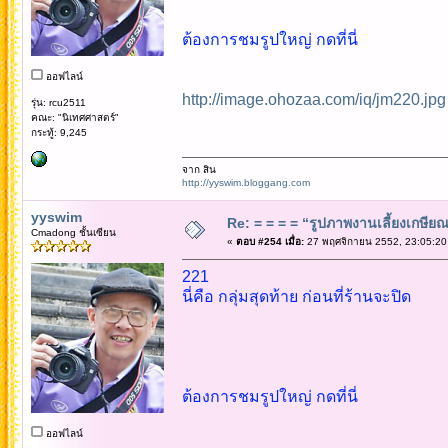
ต้องการชมรูปใหญ่ กดที่นี่
ออฟไลน์
http://image.ohozaa.com/iq/jm220.jpg
รุ่น: rcu2511
คณะ: "นิเทศศาสตร์"
กระทู้: 9,245
จาก สิน
http://yyswim.bloggang.com
yyswim
Re: = = = = “รูปภาพงานเลี้ยงเกษียณ”
Cmadong ชั้นเซียน
«
ตอบ #254 เมื่อ:
27 พฤศจิกายน 2552, 23:05:20
221
นี่คือ กลุ่มสุดท้าย ก่อนที่ร้านจะปิด
ต้องการชมรูปใหญ่ กดที่นี่
ออฟไลน์