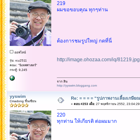
219
ผมขอขอบคุณ ทุกๆท่าน
ต้องการชมรูปใหญ่ กดที่นี่
ออฟไลน์
http://image.ohozaa.com/iq/81219.jpg
รุ่น: rcu2511
คณะ: "นิเทศศาสตร์"
กระทู้: 9,245
จาก สิน
http://yyswim.bloggang.com
yyswim
Re: = = = = “รูปภาพงานเลี้ยงเกษียณ”
Cmadong ชั้นเซียน
«
ตอบ #253 เมื่อ:
27 พฤศจิกายน 2552, 23:04:29
220
ทุกท่าน ให้เกียรติ ต่อผมมาก