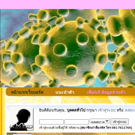
หน้าแรกเว็บบอร์ด
แนะนำตัว
เพิ่ม/แก้.ข้อมูลส่วนตัว
ยินดีต้อนรับคุณ,
บุคคลทั่วไป
กรุณา
เข้าสู่ระบบ
หรือ
ลงทะเ
เข้าสู่ระบบด้วยชื่อผู้ใช้ รหัสผ่าน
[สมาชิกเก่าลืมรหัส โทร 081-7611760]