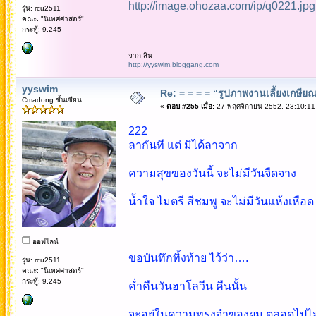
http://image.ohozaa.com/ip/q0221.jpg
รุ่น: rcu2511
คณะ: "นิเทศศาสตร์"
กระทู้: 9,245
จาก สิน
http://yyswim.bloggang.com
yyswim
Re: = = = = “รูปภาพงานเลี้ยงเกษียณ”
Cmadong ชั้นเซียน
«
ตอบ #255 เมื่อ:
27 พฤศจิกายน 2552, 23:10:11
222
ลากันที แต่ มิได้ลาจาก
ความสุขของวันนี้ จะไม่มีวันจืดจาง
น้ำใจ ไมตรี สีชมพู จะไม่มีวันแห้งเหือด
ออฟไลน์
ขอบันทึกทิ้งท้าย ไว้ว่า….
รุ่น: rcu2511
คณะ: "นิเทศศาสตร์"
กระทู้: 9,245
ค่ำคืนวันฮาโลวีน คืนนั้น
จะอยู่ในความทรงจำของผม ตลอดไปไม่รู