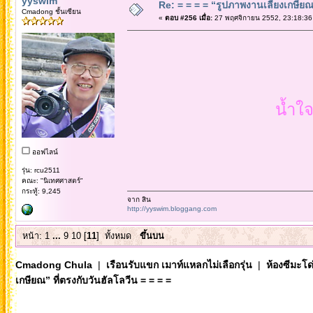
yyswim
Re: = = = = “รูปภาพงานเลี้ยงเกษียณ”
Cmadong ชั้นเซียน
«
ตอบ #256 เมื่อ:
27 พฤศจิกายน 2552, 23:18:36
น้ำใจ
ออฟไลน์
รุ่น: rcu2511
คณะ: "นิเทศศาสตร์"
กระทู้: 9,245
จาก สิน
http://yyswim.bloggang.com
หน้า:
1
...
9
10
[
11
]
ทั้งหมด
ขึ้นบน
Cmadong Chula
|
เรือนรับแขก เมาท์แหลกไม่เลือกรุ่น
|
ห้องซีมะโด่
เกษียณ” ที่ตรงกับวันฮัลโลวีน = = = =