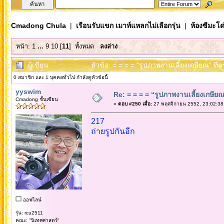
Cmadong Chula
|
เรือนรับแขก เมาท์แหลกไม่เลือกรุ่น
|
ห้องซีมะโด่
หน้า:
1
...
9
10
[
11
]
ทั้งหมด
ลงล่าง
ผู้เขียน
หัวข้อ: = = = = “รูปภาพงานเลี้ยงเกษียณ” ที่
0 สมาชิก และ 1 บุคคลทั่วไป กำลังดูหัวข้อนี้
yyswim
Re: = = = = “รูปภาพงานเลี้ยงเกษียณ”
Cmadong ชั้นเซียน
«
ตอบ #250 เมื่อ:
27 พฤศจิกายน 2552, 23:02:38
217
ถ่ายรูปกันอีก
ออฟไลน์
รุ่น: rcu2511
คณะ: "นิเทศศาสตร์"