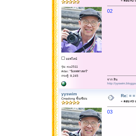
«
ตอบ #2 เม
02
ออฟไลน์
รุ่น: rcu2511
คณะ: "นิเทศศาสตร์"
กระทู้: 9,245
จาก สิน
http://yyswim.blogg
yyswim
Re: = = 
Cmadong ชั้นเซียน
«
ตอบ #3 เม
03