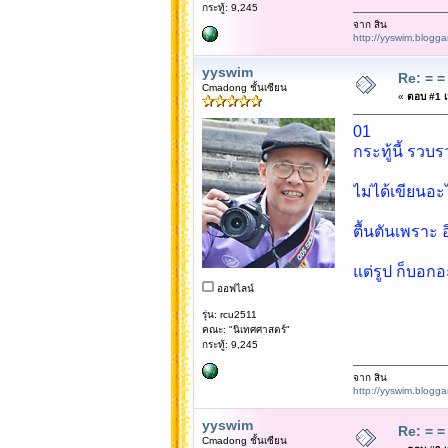
กระทู้: 9,245
จาก สิน
http://yyswim.blogg
yyswim
Re: = = 
Cmadong ชั้นเซียน
«
ตอบ #1 เม
01
กระทู้นี้ รวบ
ไม่ได้เขียนอะ
ตื้นตันเพราะ 
แต่รูป ก็บอก
ออฟไลน์
รุ่น: rcu2511
คณะ: "นิเทศศาสตร์"
กระทู้: 9,245
จาก สิน
http://yyswim.blogg
yyswim
Re: = = 
Cmadong ชั้นเซียน