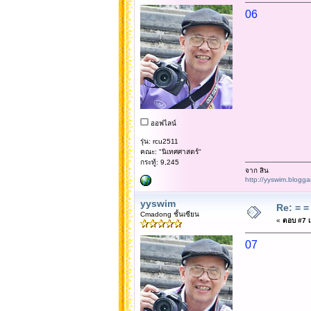
06
ออฟไลน์
รุ่น: rcu2511
คณะ: "นิเทศศาสตร์"
กระทู้: 9,245
จาก สิน
http://yyswim.blogg
yyswim
Re: = = 
Cmadong ชั้นเซียน
«
ตอบ #7 เม
07