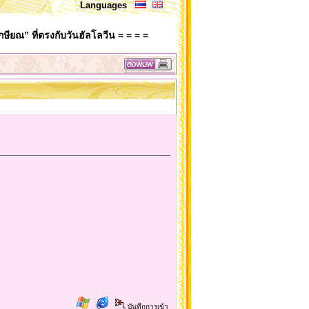
Languages
กษียณ” ที่ตรงกับวันฮัลโลวีน = = = =
บันทึกการเข้า