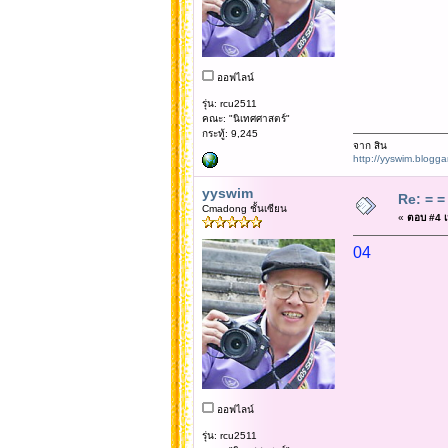
ออฟไลน์
รุ่น: rcu2511
คณะ: "นิเทศศาสตร์"
กระทู้: 9,245
จาก สิน
http://yyswim.blogg
yyswim
Re: = = 
Cmadong ชั้นเซียน
«
ตอบ #4 เม
04
ออฟไลน์
รุ่น: rcu2511