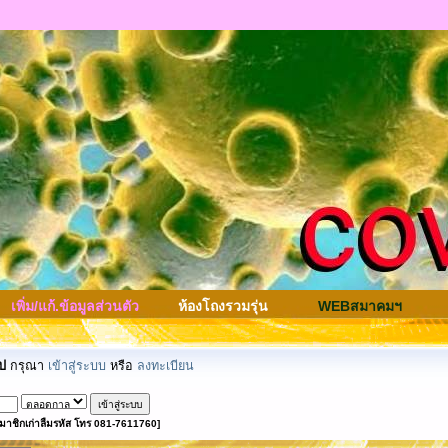
เพิ่ม/แก้.ข้อมูลส่วนตัว
ห้องโถงรวมรุ่น
WEBสมาคมฯ
ป
กรุณา
เข้าสู่ระบบ
หรือ
ลงทะเบียน
มาชิกเก่าลืมรหัส โทร 081-7611760]