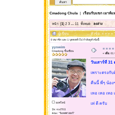
Cmadong Chula
|
เรือนรับแขก เมาท์แห
หน้า: [
1
]
2
3
...
11
ทั้งหมด
ลงล่าง
ผู้เขียน
หัวข้อ: = = = =
0 สมาชิก และ 1 บุคคลทั่วไป กำลังดูหัวข้อนี้
yyswim
= = = =
Cmadong ชั้นเซียน
«
เมื่อ:
01 
วันเสาร์ที่ 
เพราะตรงกับค
คืนนี้ พี่ๆ น
เหอ เหอ เหอ 
ออฟไลน์
เท่ ดี ครับ
รุ่น: rcu2511
คณะ: "นิเทศศาสตร์"