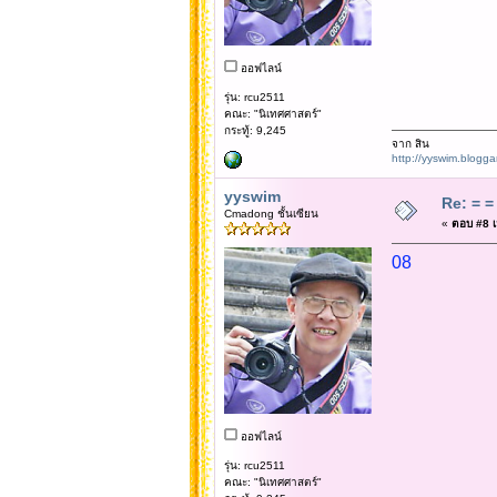
ออฟไลน์
รุ่น: rcu2511
คณะ: "นิเทศศาสตร์"
กระทู้: 9,245
จาก สิน
http://yyswim.blogg
yyswim
Re: = = 
Cmadong ชั้นเซียน
«
ตอบ #8 เม
08
ออฟไลน์
รุ่น: rcu2511
คณะ: "นิเทศศาสตร์"