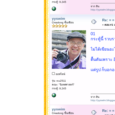
กระทู้: 9,245
จาก สิน
http://yyswim.blogg
yyswim
Re: = = 
Cmadong ชั้นเซียน
«
ตอบ #1 เม
01
กระทู้นี้ รวบ
ไม่ได้เขียนอะ
ตื้นตันเพราะ 
แต่รูป ก็บอก
ออฟไลน์
รุ่น: rcu2511
คณะ: "นิเทศศาสตร์"
กระทู้: 9,245
จาก สิน
http://yyswim.blogg
yyswim
Re: = = 
Cmadong ชั้นเซียน