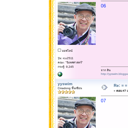
06
ออฟไลน์
รุ่น: rcu2511
คณะ: "นิเทศศาสตร์"
กระทู้: 9,245
จาก สิน
http://yyswim.blogg
yyswim
Re: = = 
Cmadong ชั้นเซียน
«
ตอบ #7 เม
07