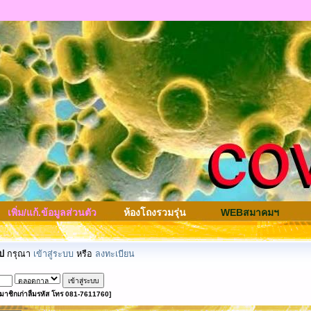
เพิ่ม/แก้.ข้อมูลส่วนตัว
ห้องโถงรวมรุ่น
WEBสมาคมฯ
ป
กรุณา
เข้าสู่ระบบ
หรือ
ลงทะเบียน
มาชิกเก่าลืมรหัส โทร 081-7611760]