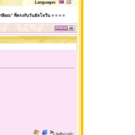
Languages
กษียณ” ที่ตรงกับวันฮัลโลวีน = = = =
บันทึกการเข้า