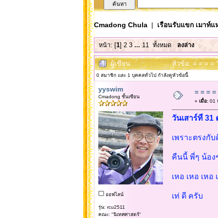
Cmadong Chula
|
เรือนรับแขก เมาท์แห
หน้า: [
1
]
2
3
...
11
ทั้งหมด
ลงล่าง
ผู้เขียน
หัวข้อ: = = = =
0 สมาชิก และ 1 บุคคลทั่วไป กำลังดูหัวข้อนี้
yyswim
= = = =
Cmadong ชั้นเซียน
«
เมื่อ:
01 
วันเสาร์ที่ 
เพราะตรงกับค
คืนนี้ พี่ๆ น
เหอ เหอ เหอ 
ออฟไลน์
เท่ ดี ครับ
รุ่น: rcu2511
คณะ: "นิเทศศาสตร์"