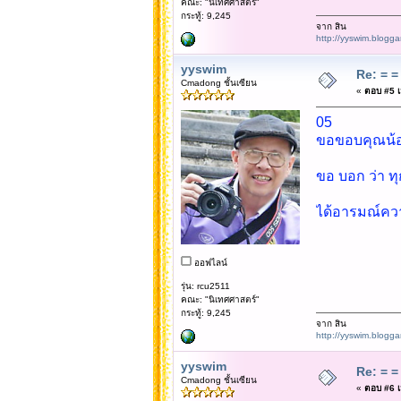
คณะ: "นิเทศศาสตร์"
กระทู้: 9,245
จาก สิน
http://yyswim.blogg
yyswim
Re: = = 
Cmadong ชั้นเซียน
«
ตอบ #5 เม
05
ขอขอบคุณน้องตู
ขอ บอก ว่า ท
ได้อารมณ์คว
ออฟไลน์
รุ่น: rcu2511
คณะ: "นิเทศศาสตร์"
กระทู้: 9,245
จาก สิน
http://yyswim.blogg
yyswim
Re: = = 
Cmadong ชั้นเซียน
«
ตอบ #6 เม