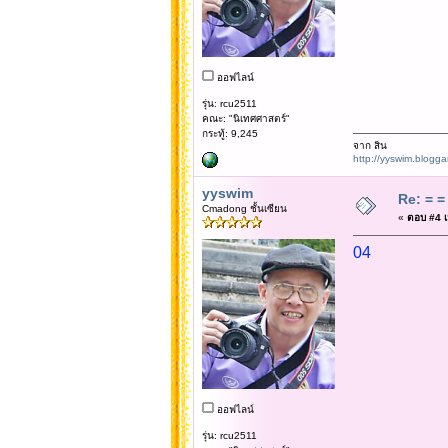
ออฟไลน์
รุ่น: rcu2511
คณะ: "นิเทศศาสตร์"
กระทู้: 9,245
จาก สิน
http://yyswim.blogg
yyswim
Re: = = 
Cmadong ชั้นเซียน
«
ตอบ #4 เม
04
ออฟไลน์
รุ่น: rcu2511