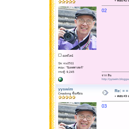
«
ตอบ #2 เม
02
ออฟไลน์
รุ่น: rcu2511
คณะ: "นิเทศศาสตร์"
กระทู้: 9,245
จาก สิน
http://yyswim.blogg
yyswim
Re: = = 
Cmadong ชั้นเซียน
«
ตอบ #3 เม
03