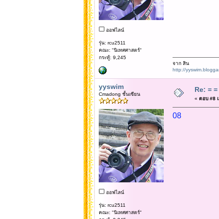
ออฟไลน์
รุ่น: rcu2511
คณะ: "นิเทศศาสตร์"
กระทู้: 9,245
จาก สิน
http://yyswim.blogg
yyswim
Re: = = 
Cmadong ชั้นเซียน
«
ตอบ #8 เม
08
ออฟไลน์
รุ่น: rcu2511
คณะ: "นิเทศศาสตร์"