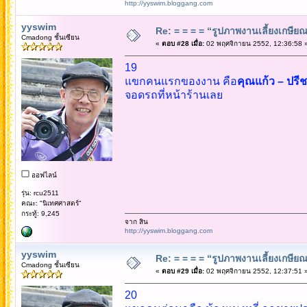
http://yyswim.bloggang.com
yyswim
Re: = = = = “รูปภาพงานเลี้ยงเกษียณ”
Cmadong ชั้นเซียน
«
ตอบ #28 เมื่อ:
02 พฤศจิกายน 2552, 12:36:58 
19
แขกคนแรกของงาน คือ
คุณแก้ว – ปรี
จอดรถที่หน้าร้านเลย
ออฟไลน์
รุ่น: rcu2511
คณะ: "นิเทศศาสตร์"
กระทู้: 9,245
จาก สิน
http://yyswim.bloggang.com
yyswim
Re: = = = = “รูปภาพงานเลี้ยงเกษียณ”
Cmadong ชั้นเซียน
«
ตอบ #29 เมื่อ:
02 พฤศจิกายน 2552, 12:37:51 
20