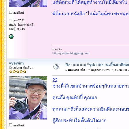
แต่จังหวะดี ได้หยุดทำงานในปีเดียวกัน
ออฟไลน์
พี่ติ๋มมอบหนังสือ ‘ไอน์สไตน์พบ พระพุทธ
รุ่น: rcu2511
คณะ: "นิเทศศาสตร์"
กระทู้: 9,245
จาก สิน
http://yyswim.bloggang.com
yyswim
Re: = = = = “รูปภาพงานเลี้ยงเกษียณ”
Cmadong ชั้นเซียน
«
ตอบ #31 เมื่อ:
02 พฤศจิกายน 2552, 12:39:00 
22
ช่วงนี้ มีแขกเข้ามาพร้อมๆกันหลายท่า
คุณอึ่ง คุณทิปปี้ คุณนก
ทุกคนมาถึงก็แสดงความยินดีและมอบขอ
รู้สึกประทับใจ ตื้นตันใจมาก
ออฟไลน์