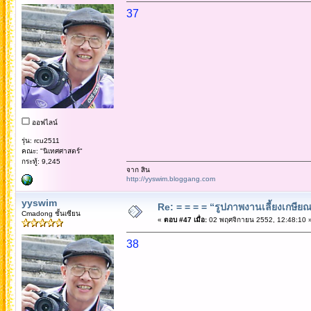
37
ออฟไลน์
รุ่น: rcu2511
คณะ: "นิเทศศาสตร์"
กระทู้: 9,245
จาก สิน
http://yyswim.bloggang.com
yyswim
Re: = = = = “รูปภาพงานเลี้ยงเกษียณ”
Cmadong ชั้นเซียน
«
ตอบ #47 เมื่อ:
02 พฤศจิกายน 2552, 12:48:10 
38