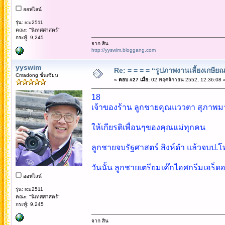
ออฟไลน์
รุ่น: rcu2511
คณะ: "นิเทศศาสตร์"
กระทู้: 9,245
จาก สิน
http://yyswim.bloggang.com
yyswim
Re: = = = = “รูปภาพงานเลี้ยงเกษียณ”
Cmadong ชั้นเซียน
«
ตอบ #27 เมื่อ:
02 พฤศจิกายน 2552, 12:36:08 
18
เจ้าของร้าน ลูกชายคุณแววตา สุภาพม
ให้เกียรติเพื่อนๆของคุณแม่ทุกคน
ลูกชายจบรัฐศาสตร์ สิงห์ดำ แล้วจบป.โท 
วันนั้น ลูกชายเตรียมเค๊กไอศกรีมเอร็ด
ออฟไลน์
รุ่น: rcu2511
คณะ: "นิเทศศาสตร์"
กระทู้: 9,245
จาก สิน