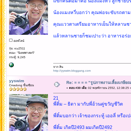
แขกคนต่อมาคือ น้องแมงหวี่ ลูกชาย
น้องแมงหวี่บอกว่า คุณพ่อจะขับรถตา
คุณแววตาเตรียมอาหารเย็นให้หลานชา
แล้วหลานชายก็ชมเปาะว่า อาหารอร่
ออฟไลน์
รุ่น: rcu2511
คณะ: "นิเทศศาสตร์"
กระทู้: 9,245
จาก สิน
http://yyswim.bloggang.com
yyswim
Re: = = = = “รูปภาพงานเลี้ยงเกษียณ”
Cmadong ชั้นเซียน
«
ตอบ #30 เมื่อ:
02 พฤศจิกายน 2552, 12:38:25 
21
พี่ติ๋ม – ธิดา มากับพี่อ้วนคู่ขวัญชีวิต
พี่ติ๋มบอกว่า เจ้าของกระทู้ เออลี่ หรือเป
พี่ติ๋ม เกิดปี2493 ผมเกิดปี2492