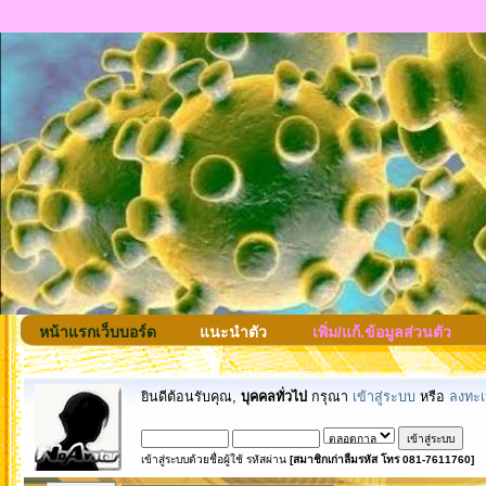
หน้าแรกเว็บบอร์ด
แนะนำตัว
เพิ่ม/แก้.ข้อมูลส่วนตัว
ยินดีต้อนรับคุณ,
บุคคลทั่วไป
กรุณา
เข้าสู่ระบบ
หรือ
ลงทะเ
เข้าสู่ระบบด้วยชื่อผู้ใช้ รหัสผ่าน
[สมาชิกเก่าลืมรหัส โทร 081-7611760]