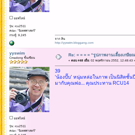
ออฟไลน์
รุ่น: rcu2511
คณะ: "นิเทศศาสตร์"
กระทู้: 9,245
จาก สิน
http://yyswim.bloggang.com
yyswim
Re: = = = = “รูปภาพงานเลี้ยงเกษียณ”
Cmadong ชั้นเซียน
«
ตอบ #48 เมื่อ:
02 พฤศจิกายน 2552, 12:48:43 
39
‘น้องปั๊บ’ หนุ่มหล่อในภาพ เป็นนิสิตชั้
มากับคุณพ่อ... คุณประทาน RCU14
ออฟไลน์
รุ่น: rcu2511
คณะ: "นิเทศศาสตร์"