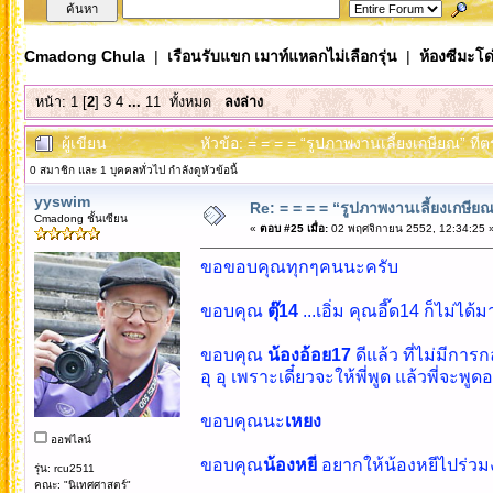
Cmadong Chula
|
เรือนรับแขก เมาท์แหลกไม่เลือกรุ่น
|
ห้องซีมะโด่
หน้า:
1
[
2
]
3
4
...
11
ทั้งหมด
ลงล่าง
ผู้เขียน
หัวข้อ: = = = = “รูปภาพงานเลี้ยงเกษียณ” ที่
0 สมาชิก และ 1 บุคคลทั่วไป กำลังดูหัวข้อนี้
yyswim
Re: = = = = “รูปภาพงานเลี้ยงเกษียณ”
Cmadong ชั้นเซียน
«
ตอบ #25 เมื่อ:
02 พฤศจิกายน 2552, 12:34:25 
ขอขอบคุณทุกๆคนนะครับ
ขอบคุณ
ตุ๊14
...เอิ่ม คุณอี๊ด14 ก็ไม่ได้ม
ขอบคุณ
น้องอ้อย17
ดีแล้ว ที่ไม่มีการ
อุ อุ เพราะเดี๋ยวจะให้พี่พูด แล้วพี่จะพูด
ขอบคุณนะ
เหยง
ออฟไลน์
ขอบคุณ
น้องหยี
อยากให้น้องหยีไปร่วม
รุ่น: rcu2511
คณะ: "นิเทศศาสตร์"