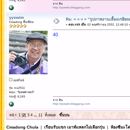
กระทู้: 9,245
จาก สิน
http://yyswim.bloggang.com
yyswim
Re: = = = = “รูปภาพงานเลี้ยงเกษียณ”
Cmadong ชั้นเซียน
«
ตอบ #49 เมื่อ:
02 พฤศจิกายน 2552, 12:49:10 
40
ออฟไลน์
รุ่น: rcu2511
คณะ: "นิเทศศาสตร์"
กระทู้: 9,245
จาก สิน
http://yyswim.bloggang.com
หน้า:
1
[
2
]
3
4
...
11
ทั้งหมด
ขึ้นบน
Cmadong Chula
|
เรือนรับแขก เมาท์แหลกไม่เลือกรุ่น
|
ห้องซีมะโด่