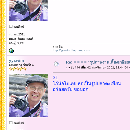
ออฟไลน์
รุ่น: rcu2511
คณะ: "นิเทศศาสตร์"
กระทู้: 9,245
จาก สิน
http://yyswim.bloggang.com
yyswim
Re: = = = = “รูปภาพงานเลี้ยงเกษียณ”
Cmadong ชั้นเซียน
«
ตอบ #40 เมื่อ:
02 พฤศจิกายน 2552, 12:44:54 
31
ไก่ห่อใบเตย ห่อเป็นรูปปลาตะเพียน
อร่อยครับ ขอบอก
ออฟไลน์