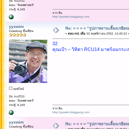
รุ่น: rcu2511
คณะ: "นิเทศศาสตร์"
กระทู้: 9,245
จาก สิน
http://yyswim.bloggang.com
yyswim
Re: = = = = “รูปภาพงานเลี้ยงเกษียณ”
Cmadong ชั้นเซียน
«
ตอบ #41 เมื่อ:
02 พฤศจิกายน 2552, 12:45:22 
32
คุณเป้า – วิทิตา RCU14 มาพร้อมกระ
ออฟไลน์
รุ่น: rcu2511
คณะ: "นิเทศศาสตร์"
กระทู้: 9,245
จาก สิน
http://yyswim.bloggang.com
yyswim
Re: = = = = “รูปภาพงานเลี้ยงเกษียณ”
Cmadong ชั้นเซียน