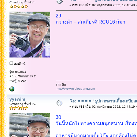
Cmadong ชั้นเซียน
«
ตอบ #38 เมื่อ:
02 พฤศจิกายน 2552, 12:43:43 
29
กวางดำ – สมเกียรติ RCU16 ก็มา
ออฟไลน์
รุ่น: rcu2511
คณะ: "นิเทศศาสตร์"
กระทู้: 9,245
จาก สิน
http://yyswim.bloggang.com
yyswim
Re: = = = = “รูปภาพงานเลี้ยงเกษียณ”
Cmadong ชั้นเซียน
«
ตอบ #39 เมื่อ:
02 พฤศจิกายน 2552, 12:44:19 
30
วันนี้หนักไปทางความสนุกสนาน เรื่องทา
อาหารมีมากมายเต็มโต๊ะ แต่กล้องไม่ค