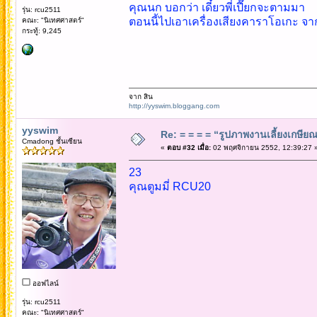
คุณนก บอกว่า เดี๋ยวพี่เปี๊ยกจะตามมา
รุ่น: rcu2511
ตอนนี้ไปเอาเครื่องเสียงคาราโอเกะ จาก
คณะ: "นิเทศศาสตร์"
กระทู้: 9,245
จาก สิน
http://yyswim.bloggang.com
yyswim
Re: = = = = “รูปภาพงานเลี้ยงเกษียณ”
Cmadong ชั้นเซียน
«
ตอบ #32 เมื่อ:
02 พฤศจิกายน 2552, 12:39:27 
23
คุณตูมมี่ RCU20
ออฟไลน์
รุ่น: rcu2511
คณะ: "นิเทศศาสตร์"