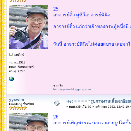
25
อาจารย์ติ๋ว คู่ชีวีอาจารย์พินิจ
อาจารย์ติ๋ว แก่กว่าเจ้าของกระทู้หนึ่ง
วันนี้ อาจารย์พินิจไม่ค่อยสบาย เลยมาไม
ออฟไลน์
รุ่น: rcu2511
คณะ: "นิเทศศาสตร์"
กระทู้: 9,245
จาก สิน
http://yyswim.bloggang.com
yyswim
Re: = = = = “รูปภาพงานเลี้ยงเกษียณ”
Cmadong ชั้นเซียน
«
ตอบ #35 เมื่อ:
02 พฤศจิกายน 2552, 12:42:10 
26
อาจารย์เพ็ญพรรณ บอกว่าถ่ายรูปไม่ขึ้