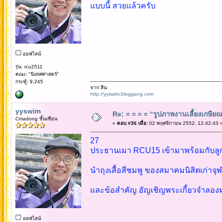
แบบนี้ สวยแล้วครับ
ออฟไลน์
รุ่น: rcu2511
คณะ: "นิเทศศาสตร์"
กระทู้: 9,245
จาก สิน
http://yyswim.bloggang.com
yyswim
Re: = = = = “รูปภาพงานเลี้ยงเกษียณ”
Cmadong ชั้นเซียน
«
ตอบ #36 เมื่อ:
02 พฤศจิกายน 2552, 12:42:43 
27
ประธานเมา RCU15 เข้ามาพร้อมกับลู
นำถุงเสื้อสีชมพู ของสมาคมนิสิตเก่าจุ
และข้อสำคัญ อัญเชิญพระเกี้ยวจำลอง
ออฟไลน์