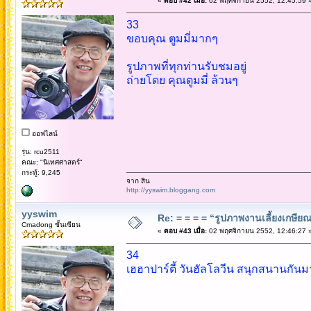
«
ตอบ #42 เมื่อ:
02 พฤศจิกายน 2552, 12:45:59 
33
ขอบคุณ ตูมมี่มากๆ
รูปภาพที่ทุกท่านรับชมอยู่
ถ่ายโดย คุณตูมมี่ ล้วนๆ
ออฟไลน์
รุ่น: rcu2511
คณะ: "นิเทศศาสตร์"
กระทู้: 9,245
จาก สิน
http://yyswim.bloggang.com
yyswim
Re: = = = = “รูปภาพงานเลี้ยงเกษียณ”
Cmadong ชั้นเซียน
«
ตอบ #43 เมื่อ:
02 พฤศจิกายน 2552, 12:46:27 
34
เฮฮาปาร์ตี้ วันฮัลโลวีน สนุกสนานกัน