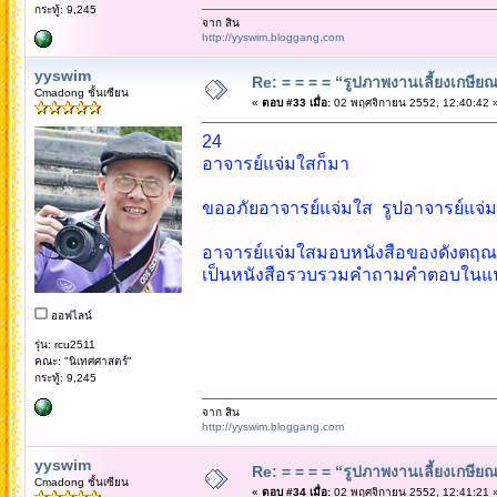
กระทู้: 9,245
จาก สิน
http://yyswim.bloggang.com
yyswim
Re: = = = = “รูปภาพงานเลี้ยงเกษียณ”
Cmadong ชั้นเซียน
«
ตอบ #33 เมื่อ:
02 พฤศจิกายน 2552, 12:40:42 
24
อาจารย์แจ่มใสก็มา
ขออภัยอาจารย์แจ่มใส รูปอาจารย์แจ่มใ
อาจารย์แจ่มใสมอบหนังสือของดังตฤณให
เป็นหนังสือรวบรวมคำถามคำตอบในแ
ออฟไลน์
รุ่น: rcu2511
คณะ: "นิเทศศาสตร์"
กระทู้: 9,245
จาก สิน
http://yyswim.bloggang.com
yyswim
Re: = = = = “รูปภาพงานเลี้ยงเกษียณ”
Cmadong ชั้นเซียน
«
ตอบ #34 เมื่อ:
02 พฤศจิกายน 2552, 12:41:21 