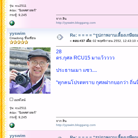
รุ่น: rcu2511
คณะ: "นิเทศศาสตร์"
กระทู้: 9,245
จาก สิน
http://yyswim.bloggang.com
yyswim
Re: = = = = “รูปภาพงานเลี้ยงเกษียณ”
Cmadong ชั้นเซียน
«
ตอบ #37 เมื่อ:
02 พฤศจิกายน 2552, 12:43:10 
28
ดร.กุศล RCU15 มาแว้วววว
ประธานเมา แซว....
“ทุกคนโปรดทราบ กุศลฝากบอกว่า ถิ่นนี้
ออฟไลน์
รุ่น: rcu2511
คณะ: "นิเทศศาสตร์"
กระทู้: 9,245
จาก สิน
http://yyswim.bloggang.com
yyswim
Re: = = = = “รูปภาพงานเลี้ยงเกษียณ”