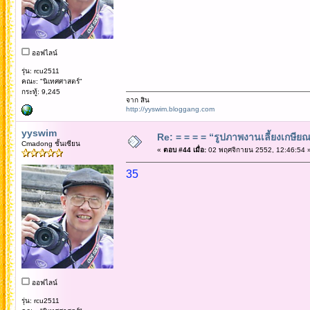
ออฟไลน์
รุ่น: rcu2511
คณะ: "นิเทศศาสตร์"
กระทู้: 9,245
จาก สิน
http://yyswim.bloggang.com
yyswim
Re: = = = = “รูปภาพงานเลี้ยงเกษียณ”
Cmadong ชั้นเซียน
«
ตอบ #44 เมื่อ:
02 พฤศจิกายน 2552, 12:46:54 
35
ออฟไลน์
รุ่น: rcu2511