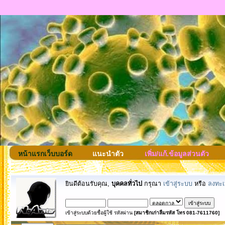
หน้าแรกเว็บบอร์ด
แนะนำตัว
เพิ่ม/แก้.ข้อมูลส่วนตัว
ยินดีต้อนรับคุณ,
บุคคลทั่วไป
กรุณา
เข้าสู่ระบบ
หรือ
ลงทะเ
เข้าสู่ระบบด้วยชื่อผู้ใช้ รหัสผ่าน
[สมาชิกเก่าลืมรหัส โทร 081-7611760]