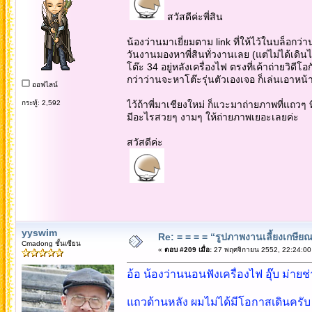
สวัสดีค่ะพี่สิน
น้องว่านมาเยี่ยมตาม link ที่ให้ไว้ในบล็อกว่า
วันงานมองหาพี่สินทั่วงานเลย (แต่ไม่ได้เดิ
โต๊ะ 34 อยู่หลังเครื่องไฟ ตรงที่เค้าถ่ายวิดีโอ
กว่าว่านจะหาโต๊ะรุ่นตัวเองเจอ ก็เล่นเอาหน้า
ออฟไลน์
กระทู้: 2,592
ไว้ถ้าพี่มาเชียงใหม่ ก็แวะมาถ่ายภาพที่แถวๆ
มีอะไรสวยๆ งามๆ ให้ถ่ายภาพเยอะเลยค่ะ
สวัสดีค่ะ
yyswim
Re: = = = = “รูปภาพงานเลี้ยงเกษียณ”
Cmadong ชั้นเซียน
«
ตอบ #209 เมื่อ:
27 พฤศจิกายน 2552, 22:24:00
อ้อ น้องว่านนอนฟังเครื่องไฟ อุ๊บ ม่ายช่า
แถวด้านหลัง ผมไม่ได้มีโอกาสเดินครับ