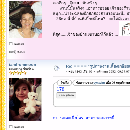
เอาอีกๆ...ฮุ๊ยยย...มันจริงๆ...
งานนี้มันจริงๆ...อาหารอร่อย เจ้าของร้านใจดี
สนุก...น่าจะฉลองอีกสักสองสามรอบนะพี่...มันส
26ธค.นี้ ที่บ้านพี่เปี๊ยกดีไหม?...จะได้มีเวลาค
ที่สุด.....เจ้าของบ้านเขาบอกไว้แล้ว....
ออฟไลน์
กระทู้: 5,908
iamfrommoon
Re: = = = = “รูปภาพงานเลี้ยงเกษียณ”
Cmadong ชั้นเซียน
«
ตอบ #203 เมื่อ:
06 พฤศจิกายน 2552, 09:57:07
อ้างถึง
ข้อความของ
yyswim
เมื่อ 06 พฤศจิกาย
178
ดร. นะคะเนี่ย ่ดร. ฮามากเลยภาพนี้
ออฟไลน์