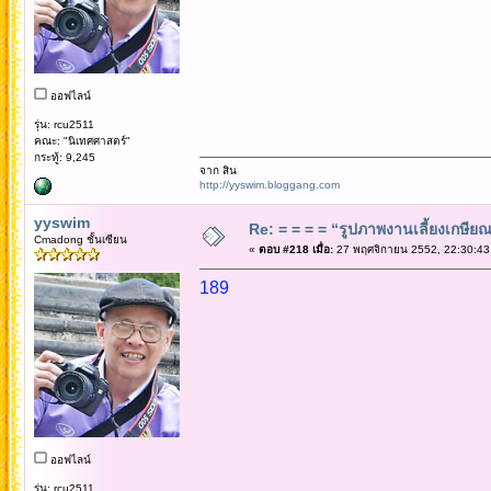
ออฟไลน์
รุ่น: rcu2511
คณะ: "นิเทศศาสตร์"
กระทู้: 9,245
จาก สิน
http://yyswim.bloggang.com
yyswim
Re: = = = = “รูปภาพงานเลี้ยงเกษียณ”
Cmadong ชั้นเซียน
«
ตอบ #218 เมื่อ:
27 พฤศจิกายน 2552, 22:30:43
189
ออฟไลน์
รุ่น: rcu2511