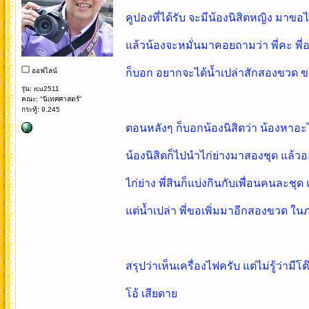
คูปองที่ได้รับ จะมีน้องนิสิตหญิง มาขอไ
แล้วน้องจะหมั่นมาคอยถามว่า พี่คะ พี
ออฟไลน์
ก็บอก อยากจะได้น้ำเปล่าสักสองขวด ข
รุ่น: rcu2511
คณะ: "นิเทศศาสตร์"
กระทู้: 9,245
ตอนหลังๆ ก็บอกน้องนิสิตว่า น้องหาอะไร
น้องนิสิตก็ไปนำไก่ย่างมาสองชุด แล้วอะไ
ไก่ย่าง พี่สินก็แบ่งกินกับเพื่อนคนละชุด
แต่น้ำเปล่า พี่ขอเพิ่มมาอีกสองขวด ใน
สรุปว่าเห็นเครื่องไฟครับ แต่ไม่รู้ว่ามีโต
โอ้ เสียดาย