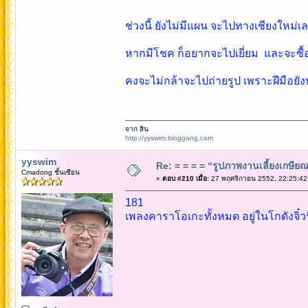
ช่วงนี้ ยังไม่มีแผน จะไปทางเชียงใหม่เ
หากมีโชค ก็อยากจะไปเยี่ยม และจะซื้
คงจะไม่กล้าจะไปถ่ายรูป เพราะฝีมือยั
จาก สิน
http://yyswim.bloggang.com
yyswim
Re: = = = = “รูปภาพงานเลี้ยงเกษียณ”
Cmadong ชั้นเซียน
«
ตอบ #210 เมื่อ:
27 พฤศจิกายน 2552, 22:25:42
181
เพลงคาราโอเกะทั้งหมด อยู่ในโกดังจิ๋วน