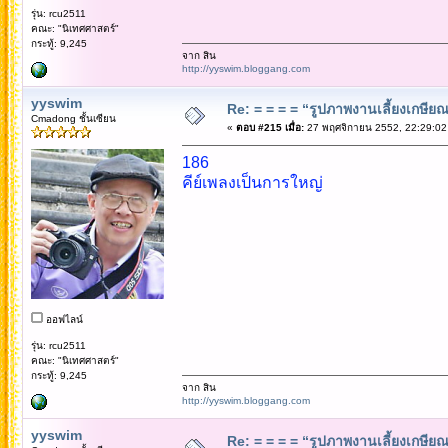
รุ่น: rcu2511
คณะ: "นิเทศศาสตร์"
กระทู้: 9,245
จาก สิน
http://yyswim.bloggang.com
yyswim
Re: = = = = “รูปภาพงานเลี้ยงเกษียณ”
Cmadong ชั้นเซียน
«
ตอบ #215 เมื่อ:
27 พฤศจิกายน 2552, 22:29:02
186
คีย์เพลงเป็นการใหญ่
ออฟไลน์
รุ่น: rcu2511
คณะ: "นิเทศศาสตร์"
กระทู้: 9,245
จาก สิน
http://yyswim.bloggang.com
yyswim
Re: = = = = “รูปภาพงานเลี้ยงเกษียณ”