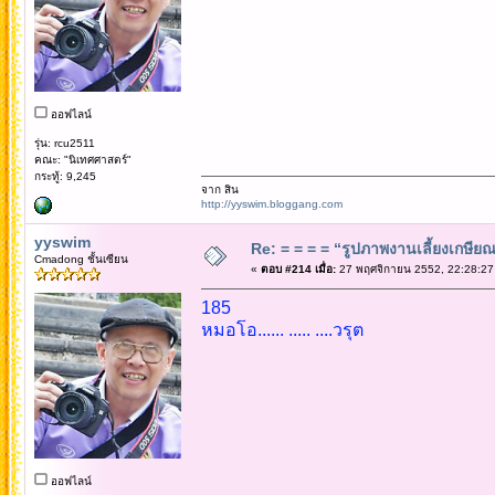
ออฟไลน์
รุ่น: rcu2511
คณะ: "นิเทศศาสตร์"
กระทู้: 9,245
จาก สิน
http://yyswim.bloggang.com
yyswim
Re: = = = = “รูปภาพงานเลี้ยงเกษียณ”
Cmadong ชั้นเซียน
«
ตอบ #214 เมื่อ:
27 พฤศจิกายน 2552, 22:28:27
185
หมอโอ...... ..... ....วรุต
ออฟไลน์