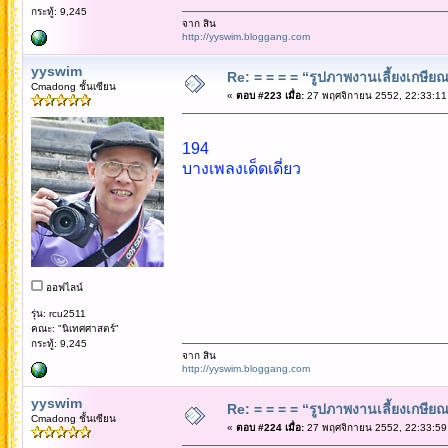
กระทู้: 9,245
จาก สิน
http://yyswim.bloggang.com
yyswim
Re: = = = = “รูปภาพงานเลี้ยงเกษียณ”
Cmadong ชั้นเซียน
«
ตอบ #223 เมื่อ:
27 พฤศจิกายน 2552, 22:33:11
194
บางเพลงเด็ดเดี่ยว
ออฟไลน์
รุ่น: rcu2511
คณะ: "นิเทศศาสตร์"
กระทู้: 9,245
จาก สิน
http://yyswim.bloggang.com
yyswim
Re: = = = = “รูปภาพงานเลี้ยงเกษียณ”
Cmadong ชั้นเซียน
«
ตอบ #224 เมื่อ:
27 พฤศจิกายน 2552, 22:33:59