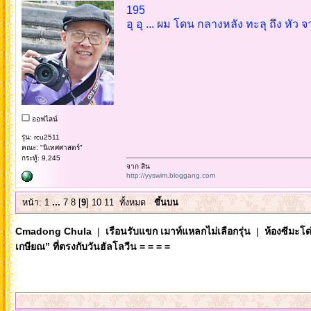
195
อุ อุ ... ผม โดน กลางหลัง ทะลุ ถึง หัว จ
ออฟไลน์
รุ่น: rcu2511
คณะ: "นิเทศศาสตร์"
กระทู้: 9,245
จาก สิน
http://yyswim.bloggang.com
หน้า:
1
...
7
8
[
9
]
10
11
ทั้งหมด
ขึ้นบน
Cmadong Chula
|
เรือนรับแขก เมาท์แหลกไม่เลือกรุ่น
|
ห้องซีมะโด่
เกษียณ” ที่ตรงกับวันฮัลโลวีน = = = =