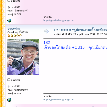
ออฟไลน์
รุ่น: rcu2511
คณะ: "นิเทศศาสตร์"
กระทู้: 9,245
จาก สิน
http://yyswim.bloggang.com
yyswim
Re: = = = = “รูปภาพงานเลี้ยงเกษียณ”
Cmadong ชั้นเซียน
«
ตอบ #211 เมื่อ:
27 พฤศจิกายน 2552, 22:26:36
182
เจ้าของโกดัง คือ RCU15 ...คุณเปี๊ยกคน
ออฟไลน์
รุ่น: rcu2511
คณะ: "นิเทศศาสตร์"
กระทู้: 9,245
จาก สิน
http://yyswim.bloggang.com