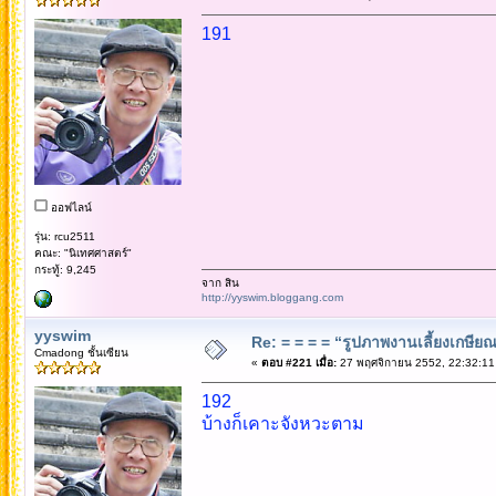
191
ออฟไลน์
รุ่น: rcu2511
คณะ: "นิเทศศาสตร์"
กระทู้: 9,245
จาก สิน
http://yyswim.bloggang.com
yyswim
Re: = = = = “รูปภาพงานเลี้ยงเกษียณ”
Cmadong ชั้นเซียน
«
ตอบ #221 เมื่อ:
27 พฤศจิกายน 2552, 22:32:11
192
บ้างก็เคาะจังหวะตาม