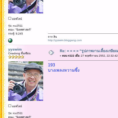
ออฟไลน์
รุ่น: rcu2511
คณะ: "นิเทศศาสตร์"
กระทู้: 9,245
จาก สิน
http://yyswim.bloggang.com
yyswim
Re: = = = = “รูปภาพงานเลี้ยงเกษียณ”
Cmadong ชั้นเซียน
«
ตอบ #222 เมื่อ:
27 พฤศจิกายน 2552, 22:32:42
193
บางเพลงหวานซึ้ง
ออฟไลน์
รุ่น: rcu2511
คณะ: "นิเทศศาสตร์"