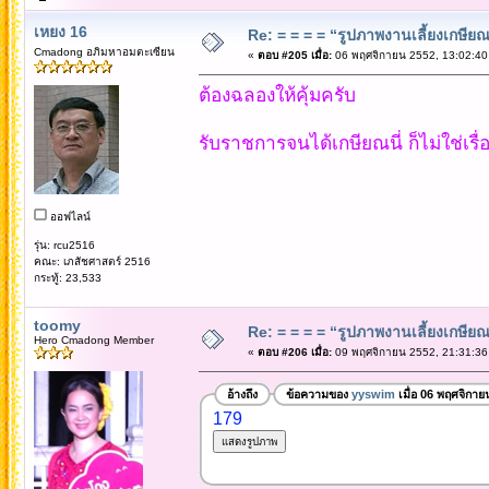
เหยง 16
Re: = = = = “รูปภาพงานเลี้ยงเกษียณ”
Cmadong อภิมหาอมตะเซียน
«
ตอบ #205 เมื่อ:
06 พฤศจิกายน 2552, 13:02:40
ต้องฉลองให้คุ้มครับ
รับราชการจนได้เกษียณนี่ ก็ไม่ใช่เรื่อ
ออฟไลน์
รุ่น: rcu2516
คณะ: เภสัชศาสตร์ 2516
กระทู้: 23,533
toomy
Re: = = = = “รูปภาพงานเลี้ยงเกษียณ”
Hero Cmadong Member
«
ตอบ #206 เมื่อ:
09 พฤศจิกายน 2552, 21:31:36
อ้างถึง
ข้อความของ
yyswim
เมื่อ 06 พฤศจิกาย
179