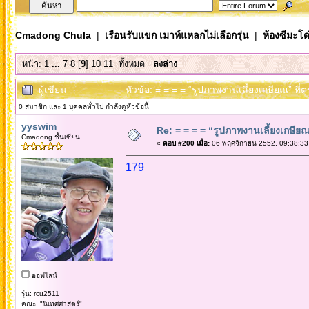
Cmadong Chula
|
เรือนรับแขก เมาท์แหลกไม่เลือกรุ่น
|
ห้องซีมะโด่
หน้า:
1
...
7
8
[
9
]
10
11
ทั้งหมด
ลงล่าง
ผู้เขียน
หัวข้อ: = = = = “รูปภาพงานเลี้ยงเกษียณ” ที่
0 สมาชิก และ 1 บุคคลทั่วไป กำลังดูหัวข้อนี้
yyswim
Re: = = = = “รูปภาพงานเลี้ยงเกษียณ”
Cmadong ชั้นเซียน
«
ตอบ #200 เมื่อ:
06 พฤศจิกายน 2552, 09:38:33
179
ออฟไลน์
รุ่น: rcu2511
คณะ: "นิเทศศาสตร์"