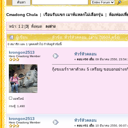
Cmadong Chula
|
เรือนรับแขก เมาท์แหลกไม่เลือกรุ่น
|
ห้องท่องเท
หน้า:
1
2
[
3
]
ทั้งหมด
ลงล่าง
ผู้เขียน
หัวข้อ: ทัวร์หัวคลอน (อ่าน 70507 ครั้ง)
0 สมาชิก และ 1 บุคคลทั่วไป กำลังดูหัวข้อนี้
krongon2513
ทัวร์หัวคลอน
Hero Cmadong Member
«
ตอบ #50 เมื่อ:
09 มีนาคม 2550, 23:54:
กุ้งขแมร์ราคาตัวละ 5 เหรียญ ขอบอกอย่างจริงใ
ออฟไลน์
กระทู้: 1,490
krongon2513
ทัวร์หัวคลอน
Hero Cmadong Member
«
ตอบ #51 เมื่อ:
10 มีนาคม 2550, 00:07: