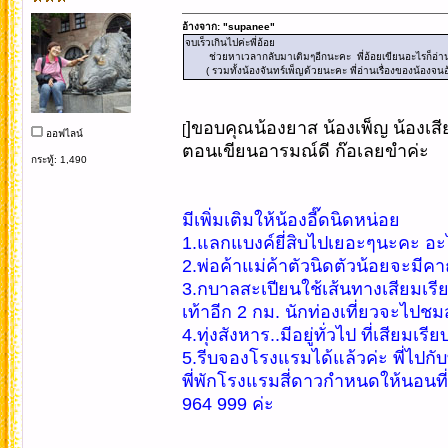
อ้างจาก: "supanee"
จบเร็วเกินไปค่ะพี่อ้อย
ช่วยหาเวลากลับมาเติมๆอีกนะคะ พี่อ้อยเขียนอะไรก็อ่า
( รวมทั้งน้องจันทร์เพ็ญด้วยนะคะ พี่อ่านเรื่องของน้องจนอ
]ขอบคุณน้องยาส น้องเพ็ญ น้องเส
[
ออฟไลน์
ตอนเขียนอารมณ์ดี ก๊อเลยขำค่ะ
กระทู้: 1,490
มีเพิ่มเติมให้น้องอี๊ดนิดหน่อย
1.แลกแบงค์ยี่สิบไปเยอะๆนะคะ อะไรๆ
2.พ่อค้าแม่ค้าตัวนิดตัวน้อยจะมีคา
3.กบาลสะเปียนใช้เส้นทางเสียมเรี
เท้าอีก 2 กม. นักท่องเที่ยวจะไปช
4.ทุ่งสังหาร..มีอยู่ทั่วไป ที่เสีย
5.รีบจองโรงแรมได้แล้วค่ะ พี่ไป
พี่พักโรงแรมสี่ดาวกำหนดให้นอนที่ด
964 999 ค่ะ