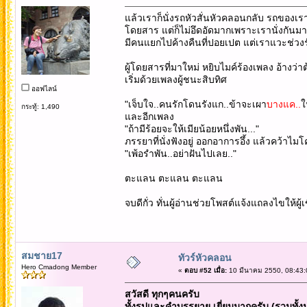
แล้วเราก็นั่งรถหัวสั่นหัวคลอนกลับ รถของ
โดยสาร แต่ก็ไม่อึดอัดมากเพราะเรานั่งกัน
มีคนแยกไปค้างคืนที่ปอยเปต แต่เราแวะช่วง
ผู้โดยสารที่มาใหม่ หยิบไมค์ร้องเพลง อ้างว
เริ่มด้วยเพลงผู้ชนะสิบทิศ
ออฟไลน์
"เจ็บใจ..คนรักโดนรังแก..ข้าจะเผา
บางแค..
ใ
กระทู้: 1,490
และอีกเพลง
"ถ้ามีร้อยจะให้เมียน้อยหนึ่งพัน..."
ภรรยาที่นั่งฟังอยู่ ออกอาการอึ้ง แล้วคว้าไ
"เพ้อรำพัน..อย่าฝันไปเลย.."
ตะแลน ตะแลน ตะแลน
จบดีกั่ว ทั่นผู้อ่านช่วยโพสต์แจ้งแถลงไขให
สมชาย17
ทัวร์หัวคลอน
Hero Cmadong Member
«
ตอบ #52 เมื่อ:
10 มีนาคม 2550, 08:43:
สวัสดี ทุกๆคนครับ
ทั้งรูปและคำบรรยาย เยี่ยมมากครับ (รวมทั้งมุ