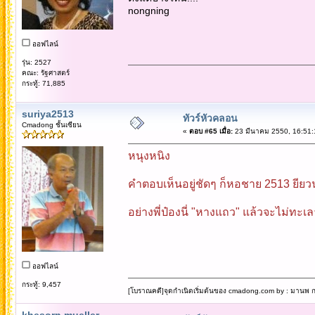
nongning
ออฟไลน์
รุ่น: 2527
คณะ: รัฐศาสตร์
กระทู้: 71,885
suriya2513
ทัวร์หัวคลอน
Cmadong ชั้นเซียน
«
ตอบ #65 เมื่อ:
23 มีนาคม 2550, 16:51:
หนุงหนิง
คำตอบเห็นอยู่ชัดๆ ก็หอชาย 2513 ยี
อย่างพี่ป๋องนี่ "หางแถว" แล้วจะไม่ท
ออฟไลน์
กระทู้: 9,457
[โบราณคดี]จุดกำเนิดเริ่มต้นของ cmadong.com by : มานพ กล
khesorn mueller