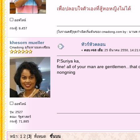
เพื่อปลอบใจตัวเองที่สู้หอหญิงไม่ได้
ออฟไลน์
กระทู้: 9,457
[โบราณคดี]จุดกำเนิดเริ่มต้นของ cmadong.com by : มานพ กล
khesorn mueller
ทัวร์หัวคลอน
Cmadong อภิมหาอมตะเซียน
«
ตอบ #68 เมื่อ:
25 มีนาคม 2550, 14:21:
P.Suriya ka,
fine! all of your man are gentlemen...that 
nongning
ออฟไลน์
รุ่น: 2527
คณะ: รัฐศาสตร์
กระทู้: 71,885
หน้า:
1
2
[
3
]
ทั้งหมด
ขึ้นบน