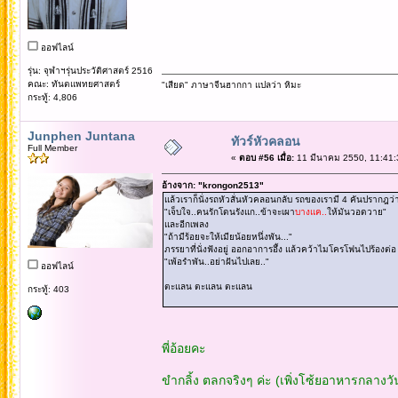
ออฟไลน์
รุ่น: จุฬาฯรุ่นประวัติศาสตร์ 2516
คณะ: ทันตแพทยศาสตร์
"เสียด" ภาษาจีนฮากกา แปลว่า หิมะ
กระทู้: 4,806
Junphen Juntana
ทัวร์หัวคลอน
Full Member
«
ตอบ #56 เมื่อ:
11 มีนาคม 2550, 11:41:
อ้างจาก: "krongon2513"
แล้วเราก็นั่งรถหัวสั่นหัวคลอนกลับ รถของเรามี 4 คันปรากฎว
"เจ็บใจ..คนรักโดนรังแก..ข้าจะเผา
บางแค..
ให้มันวอดวาย"
และอีกเพลง
"ถ้ามีร้อยจะให้เมียน้อยหนึ่งพัน..."
ภรรยาที่นั่งฟังอยู่ ออกอาการอึ้ง แล้วคว้าไมโครโฟนไปร้องต่อ
"เพ้อรำพัน..อย่าฝันไปเลย.."
ออฟไลน์
ตะแลน ตะแลน ตะแลน
กระทู้: 403
พี่อ้อยคะ
ขำกลิ้ง ตลกจริงๆ ค่ะ (เพิ่งโซ้ยอาหารกลางว