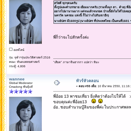
สวัสดี ทุกๆคนครับ
ทั้งรูปและคำบรรยาย เยี่ยมมากครับ (รวมทั้งมุก ฮา.. ด้วย) พี่
อยากไปมานานมาก แต่จนแล้วจนรอด ป่านนี้ยังไม่ได้ไปเลย(อาท
นครวัด นครธม แห่งนี้ ก็ไม่ว่างไปกับเขาอีก)
นางอัปสร มี1600รูป (นางอัปสร ที่ประเทศไทย เป็นคนที่160
พี่ก็ว่าจะไปสักครั้งค่ะ
ออฟไลน์
รุ่น: จุฬาฯรุ่นประวัติศาสตร์ 2516
คณะ: ทันตแพทยศาสตร์
"เสียด" ภาษาจีนฮากกา แปลว่า หิมะ
กระทู้: 4,806
wannee
ทัวร์หัวคลอน
Global Moderator
«
ตอบ #55 เมื่อ:
10 มีนาคม 2550, 11:16:
Cmadong พันธุ์แท้
พี่อ้อย 13 พาชมเที่ยว ยิ่งคิดว่าต้องไปให้ได้ :ro
ขอบคุณค่ะพี่อ้อย13
อ๋อ..ชอบสำนวนบู๊ลิมของพี่ค่ะในประกาศพลพรรค