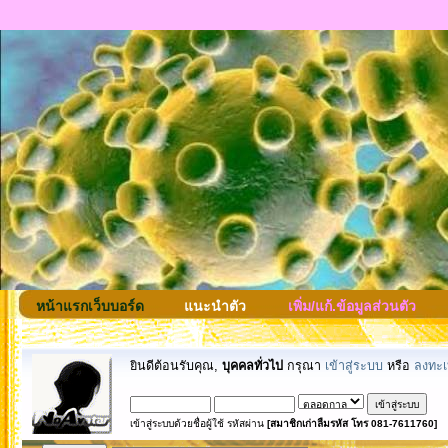
หน้าแรกเว็บบอร์ด
แนะนำตัว
เพิ่ม/แก้.ข้อมูลส่วนตัว
ยินดีต้อนรับคุณ,
บุคคลทั่วไป
กรุณา
เข้าสู่ระบบ
หรือ
ลงทะเ
เข้าสู่ระบบด้วยชื่อผู้ใช้ รหัสผ่าน
[สมาชิกเก่าลืมรหัส โทร 081-7611760]