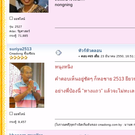
nongning
ออฟไลน์
รุ่น: 2527
คณะ: รัฐศาสตร์
กระทู้: 71,885
suriya2513
ทัวร์หัวคลอน
Cmadong ชั้นเซียน
«
ตอบ #65 เมื่อ:
23 มีนาคม 2550, 16:51:
หนุงหนิง
คำตอบเห็นอยู่ชัดๆ ก็หอชาย 2513 ยี
อย่างพี่ป๋องนี่ "หางแถว" แล้วจะไม่ท
ออฟไลน์
กระทู้: 9,457
[โบราณคดี]จุดกำเนิดเริ่มต้นของ cmadong.com by : มานพ กล
khesorn mueller