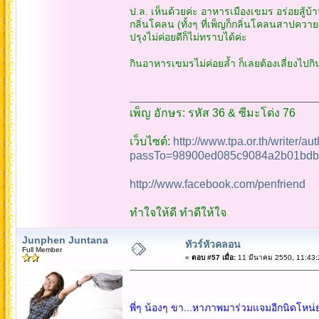
ป.ล. เห็นด้วยค่ะ อาหารเมืองเขมร อร่อยสู้บ้
กลิ่นโคลน (ทั้งๆ ที่เพ็ญก็กลิ่นโคลนสาปควาย
ปรุงไม่ค่อยดีก็ไม่ทราบได้ค่ะ
กินอาหารเขมรไม่ค่อยล้ำ ก็เลยต้องเลี่ยงไปกิน
เพ็ญ อักษร: รหัส 36 & ซีมะโด่ง 76
เว็บไซต์:
http://www.tpa.or.th/writer/a
passTo=98900ed085c9084a2b01bdb
http://www.facebook.com/penfriend
ทำใจให้ดี ทำดีให้ใจ
Junphen Juntana
ทัวร์หัวคลอน
Full Member
«
ตอบ #57 เมื่อ:
11 มีนาคม 2550, 11:43:
พี่ๆ น้องๆ ขา...หาภาพมาร่วมแจมอีกนิดโหน่ย