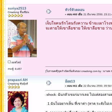
suriya2513
ทัวร์หัวคลอน
Cmadong ชั้นเซียน
«
ตอบ #60 เมื่อ:
21 มีนาคม 2550, 23:11:
เจ็บใจคนรักโดนรังควาน ข้าจะเผาโรง
จะตายให้เขาลือชาย ให้เขาลือชาย ว่านาม
ออฟไลน์
กระทู้: 9,457
[โบราณคดี]จุดกำเนิดเริ่มต้นของ cmadong.com by : มานพ กล
prapasri AH
อ้อย13
Cmadong พันธุ์แท้
«
ตอบ #61 เมื่อ:
22 มีนาคม 2550, 05:58:
:shock: ฉันกลัวเขมรมากเลย ไปแค่สองสามคร
1.ฉันไม่อยากเห็น ที่เขาค่า (หาค.ระคังไม่เ