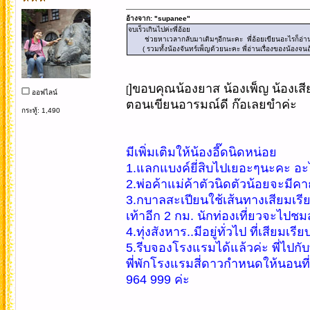
อ้างจาก: "supanee"
จบเร็วเกินไปค่ะพี่อ้อย
ช่วยหาเวลากลับมาเติมๆอีกนะคะ พี่อ้อยเขียนอะไรก็อ่า
( รวมทั้งน้องจันทร์เพ็ญด้วยนะคะ พี่อ่านเรื่องของน้องจนอ
]ขอบคุณน้องยาส น้องเพ็ญ น้องเส
[
ออฟไลน์
ตอนเขียนอารมณ์ดี ก๊อเลยขำค่ะ
กระทู้: 1,490
มีเพิ่มเติมให้น้องอี๊ดนิดหน่อย
1.แลกแบงค์ยี่สิบไปเยอะๆนะคะ อะไรๆ
2.พ่อค้าแม่ค้าตัวนิดตัวน้อยจะมีคา
3.กบาลสะเปียนใช้เส้นทางเสียมเรี
เท้าอีก 2 กม. นักท่องเที่ยวจะไปช
4.ทุ่งสังหาร..มีอยู่ทั่วไป ที่เสีย
5.รีบจองโรงแรมได้แล้วค่ะ พี่ไป
พี่พักโรงแรมสี่ดาวกำหนดให้นอนที่ด
964 999 ค่ะ