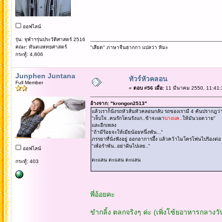
ออฟไลน์
รุ่น: จุฬาฯรุ่นประวัติศาสตร์ 2516
คณะ: ทันตแพทยศาสตร์
"เสียด" ภาษาจีนฮากกา แปลว่า หิมะ
กระทู้: 4,806
Junphen Juntana
ทัวร์หัวคลอน
Full Member
«
ตอบ #56 เมื่อ:
11 มีนาคม 2550, 11:41:
อ้างจาก: "krongon2513"
แล้วเราก็นั่งรถหัวสั่นหัวคลอนกลับ รถของเรามี 4 คันปรากฎว
"เจ็บใจ..คนรักโดนรังแก..ข้าจะเผา
บางแค..
ให้มันวอดวาย"
และอีกเพลง
"ถ้ามีร้อยจะให้เมียน้อยหนึ่งพัน..."
ภรรยาที่นั่งฟังอยู่ ออกอาการอึ้ง แล้วคว้าไมโครโฟนไปร้องต่อ
"เพ้อรำพัน..อย่าฝันไปเลย.."
ออฟไลน์
ตะแลน ตะแลน ตะแลน
กระทู้: 403
พี่อ้อยคะ
ขำกลิ้ง ตลกจริงๆ ค่ะ (เพิ่งโซ้ยอาหารกลางว