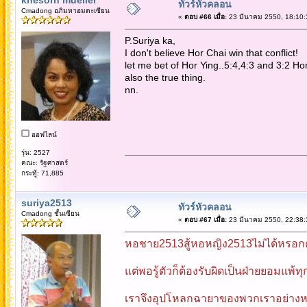
ทัวร์หัวคลอน
Cmadong อภิมหาอมตะเซียน
«
ตอบ #66 เมื่อ:
23 มีนาคม 2550, 18:10:
P.Suriya ka,
I don't believe Hor Chai win that conflict!
let me bet of Hor Ying..5:4,4:3 and 3:2 Hor
also the true thing.
nn.
ออฟไลน์
รุ่น: 2527
คณะ: รัฐศาสตร์
กระทู้: 71,885
suriya2513
ทัวร์หัวคลอน
Cmadong ชั้นเซียน
«
ตอบ #67 เมื่อ:
23 มีนาคม 2550, 22:38:
หอชาย2513สู้หอหญิง2513ไม่ได้หรอกคร
แต่พอรู้ตัวก็ต้องรับผิดเป็นฝ่ายยอมแพ้
เราจึงอุปโหลกฉายาของพวกเราอย่างหน