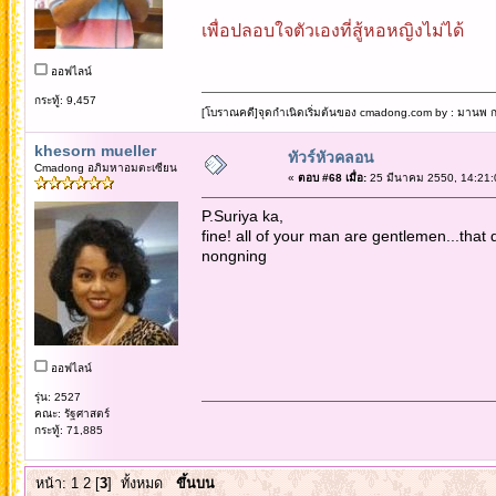
เพื่อปลอบใจตัวเองที่สู้หอหญิงไม่ได้
ออฟไลน์
กระทู้: 9,457
[โบราณคดี]จุดกำเนิดเริ่มต้นของ cmadong.com by : มานพ กล
khesorn mueller
ทัวร์หัวคลอน
Cmadong อภิมหาอมตะเซียน
«
ตอบ #68 เมื่อ:
25 มีนาคม 2550, 14:21:
P.Suriya ka,
fine! all of your man are gentlemen...that 
nongning
ออฟไลน์
รุ่น: 2527
คณะ: รัฐศาสตร์
กระทู้: 71,885
หน้า:
1
2
[
3
]
ทั้งหมด
ขึ้นบน