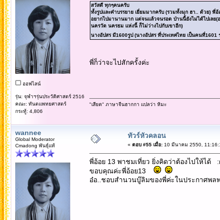
สวัสดี ทุกๆคนครับ
ทั้งรูปและคำบรรยาย เยี่ยมมากครับ (รวมทั้งมุก ฮา.. ด้วย) พี่
อยากไปมานานมาก แต่จนแล้วจนรอด ป่านนี้ยังไม่ได้ไปเลย(อาท
นครวัด นครธม แห่งนี้ ก็ไม่ว่างไปกับเขาอีก)
นางอัปสร มี1600รูป (นางอัปสร ที่ประเทศไทย เป็นคนที่160
พี่ก็ว่าจะไปสักครั้งค่ะ
ออฟไลน์
รุ่น: จุฬาฯรุ่นประวัติศาสตร์ 2516
คณะ: ทันตแพทยศาสตร์
"เสียด" ภาษาจีนฮากกา แปลว่า หิมะ
กระทู้: 4,806
wannee
ทัวร์หัวคลอน
Global Moderator
«
ตอบ #55 เมื่อ:
10 มีนาคม 2550, 11:16:
Cmadong พันธุ์แท้
พี่อ้อย 13 พาชมเที่ยว ยิ่งคิดว่าต้องไปให้ได้ :ro
ขอบคุณค่ะพี่อ้อย13
อ๋อ..ชอบสำนวนบู๊ลิมของพี่ค่ะในประกาศพลพรรค