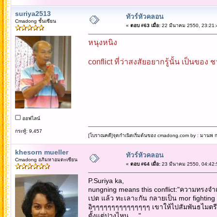
suriya2513
ทัวร์หัวคลอน
Cmadong ชั้นเซียน
«
ตอบ #63 เมื่อ:
22 มีนาคม 2550, 23:21:
หนุงหนิง
conflict ที่ว่าสงสัยอยากรู้นั้น เป็นข
ออฟไลน์
กระทู้: 9,457
[โบราณคดี]จุดกำเนิดเริ่มต้นของ cmadong.com by : มานพ กล
khesorn mueller
ทัวร์หัวคลอน
Cmadong อภิมหาอมตะเซียน
«
ตอบ #64 เมื่อ:
23 มีนาคม 2550, 04:42:
P.Suriya ka,
nungning means this conflict:"ความทรงจ
เปต แล้ว ทะเลาะกัน กลายเป็น mor fighting 
อิๆๆๆๆๆๆๆๆๆๆๆๆๆๆๆ เขาให้ไปสัมพันธไมตรีกั
ตั้งแต่ปางไหน.... "