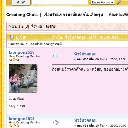
Cmadong Chula
|
เรือนรับแขก เมาท์แหลกไม่เลือกรุ่น
|
ห้องท่องเท
หน้า:
1
2
[
3
]
ทั้งหมด
ลงล่าง
ผู้เขียน
หัวข้อ: ทัวร์หัวคลอน (อ่าน 70509 ครั้ง)
0 สมาชิก และ 1 บุคคลทั่วไป กำลังดูหัวข้อนี้
krongon2513
ทัวร์หัวคลอน
Hero Cmadong Member
«
ตอบ #50 เมื่อ:
09 มีนาคม 2550, 23:54:
กุ้งขแมร์ราคาตัวละ 5 เหรียญ ขอบอกอย่างจริงใ
ออฟไลน์
กระทู้: 1,490
krongon2513
ทัวร์หัวคลอน
Hero Cmadong Member
«
ตอบ #51 เมื่อ:
10 มีนาคม 2550, 00:07: