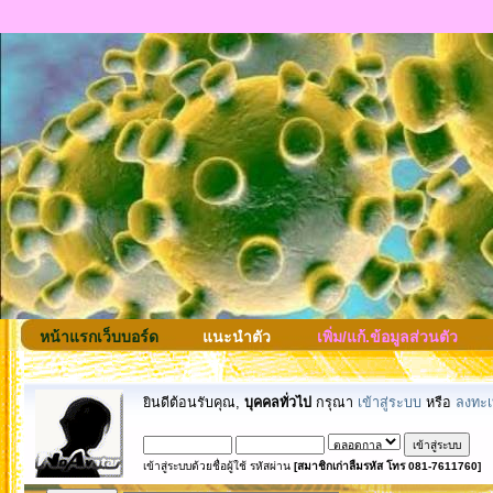
หน้าแรกเว็บบอร์ด
แนะนำตัว
เพิ่ม/แก้.ข้อมูลส่วนตัว
ยินดีต้อนรับคุณ,
บุคคลทั่วไป
กรุณา
เข้าสู่ระบบ
หรือ
ลงทะเ
เข้าสู่ระบบด้วยชื่อผู้ใช้ รหัสผ่าน
[สมาชิกเก่าลืมรหัส โทร 081-7611760]