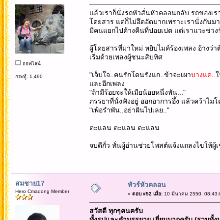
แล้วเราก็นั่งรถหัวสั่นหัวคลอนกลับ รถของ
โดยสาร แต่ก็ไม่อึดอัดมากเพราะเรานั่งกัน
มีคนแยกไปค้างคืนที่ปอยเปต แต่เราแวะช่วง
ผู้โดยสารที่มาใหม่ หยิบไมค์ร้องเพลง อ้างว
เริ่มด้วยเพลงผู้ชนะสิบทิศ
ออฟไลน์
"เจ็บใจ..คนรักโดนรังแก..ข้าจะเผา
บางแค..
ใ
กระทู้: 1,490
และอีกเพลง
"ถ้ามีร้อยจะให้เมียน้อยหนึ่งพัน..."
ภรรยาที่นั่งฟังอยู่ ออกอาการอึ้ง แล้วคว้าไ
"เพ้อรำพัน..อย่าฝันไปเลย.."
ตะแลน ตะแลน ตะแลน
จบดีกั่ว ทั่นผู้อ่านช่วยโพสต์แจ้งแถลงไขให
สมชาย17
ทัวร์หัวคลอน
Hero Cmadong Member
«
ตอบ #52 เมื่อ:
10 มีนาคม 2550, 08:43:
สวัสดี ทุกๆคนครับ
ทั้งรูปและคำบรรยาย เยี่ยมมากครับ (รวมทั้งมุ