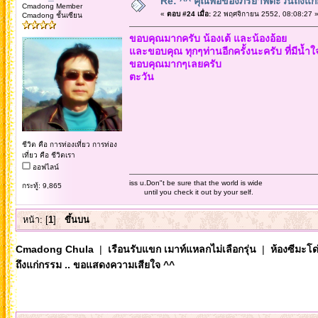
Re: ^^ คุณพ่อของภริยาพี่ตะวันถึงแ
Cmadong Member
«
ตอบ #24 เมื่อ:
22 พฤศจิกายน 2552, 08:08:27 
Cmadong ชั้นเซียน
ขอบคุณมากครับ น้องเต้ และน้องอ้อย
และขอบคุณ ทุกๆท่านอีกครั้งนะครับ ที่มีน้ำ
ขอบคุณมากๆเลยครับ
ตะวัน
ชีวิต คือ การท่องเที่ยว การท่อง
เที่ยว คือ ชีวิตเรา
ออฟไลน์
iss u.Don"t be sure that the world is wide
กระทู้: 9,865
until you check it out by your self.
หน้า: [
1
]
ขึ้นบน
Cmadong Chula
|
เรือนรับแขก เมาท์แหลกไม่เลือกรุ่น
|
ห้องซีมะโด่
ถึงแก่กรรม .. ขอแสดงความเสียใจ ^^