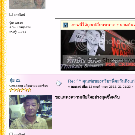
ออฟไลน์
รุ่น: ๒๕๑๖
ภาพนี้ได้ถูกเปลี่ยนขนาด ขนาดต้นฉ
คณะ: เวสสุกรรม
กระทู้: 1,071
ตุ๋ย 22
Re: ^^ คุณพ่อของภริยาพี่ตะวันถึงแ
Cmadong อภิมหาอมตะเซียน
«
ตอบ #6 เมื่อ:
12 พฤศจิกายน 2552, 21:01:23 »
ขอแสดงความเสียใจอย่างสุดซึ้งครับ
ออฟไลน์