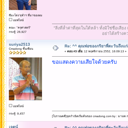
ซีมะโด่ง'จุฬาฯ ที่มาของผม
ออฟไลน์
“สิ่งที่ล้ำค่าที่สุดในใต้หล้า ทั้งมิใช่ชื
คณะ: "ครุศาสตร์"
กระทู้: 26,927
อย่าได้สร้างคว
suriya2513
Re: ^^ คุณพ่อของภริยาพี่ตะวันถึงแ
Cmadong ชั้นเซียน
«
ตอบ #3 เมื่อ:
12 พฤศจิกายน 2552, 16:09:13 »
ขอแสดงความเสียใจด้วยครับ
ออฟไลน์
กระทู้: 9,457
[โบราณคดี]จุดกำเนิดเริ่มต้นของ cmadong.com by : มานพ กล
เจตน์
Re: ^^ คุณพ่อของภริยาพี่ตะวันถึงแ