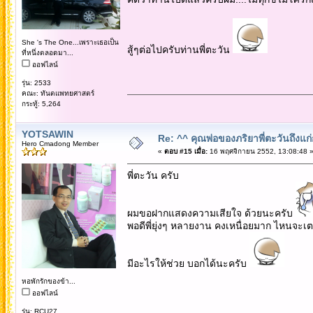
She 's The One...เพราะเธอเป็น
สู้ๆต่อไปครับท่านพี่ตะวัน
ที่หนึ่งตลอดมา...
ออฟไลน์
รุ่น: 2533
คณะ: ทันตแพทยศาสตร์
กระทู้: 5,264
YOTSAWIN
Re: ^^ คุณพ่อของภริยาพี่ตะวันถึงแ
Hero Cmadong Member
«
ตอบ #15 เมื่อ:
16 พฤศจิกายน 2552, 13:08:48 
พี่ตะวัน ครับ
ผมขอฝากแสดงความเสียใจ ด้วยนะครับ
พอดีพี่ยุ่งๆ หลายงาน คงเหนื่อยมาก ไหนจะเตร
มีอะไรให้ช่วย บอกได้นะครับ
หอพักรักของข้า...
ออฟไลน์
รุ่น: RCU27