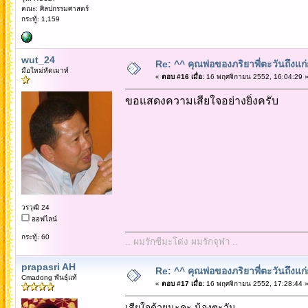
คณะ: ศิลปกรรมศาสตร์
กระทู้: 1,159
wut_24
Re: ^^ คุณพ่อของภริยาพี่ตะวันถึงแ
มือใหม่หัดเมาท์
«
ตอบ #16 เมื่อ:
16 พฤศจิกายน 2552, 16:04:29 
ขอแสดงความเสียใจอย่างยิ่งครับ
วรวุฒิ 24
ออฟไลน์
กระทู้: 60
.. ผมรักซีมะโด่ง ผมรักจุฬา ..
prapasri AH
Re: ^^ คุณพ่อของภริยาพี่ตะวันถึงแ
Cmadong พันธุ์แท้
«
ตอบ #17 เมื่อ:
16 พฤศจิกายน 2552, 17:28:44 
เสียใจด้วยนะคะ น้องตะวัน