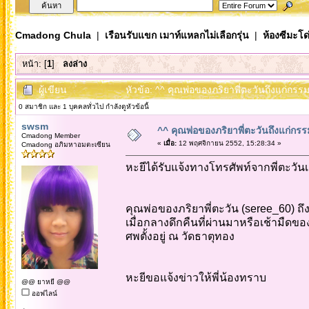
Cmadong Chula
|
เรือนรับแขก เมาท์แหลกไม่เลือกรุ่น
|
ห้องซีมะโด่
หน้า: [
1
]
ลงล่าง
ผู้เขียน
หัวข้อ: ^^ คุณพ่อของภริยาพี่ตะวันถึงแก่กร
0 สมาชิก และ 1 บุคคลทั่วไป กำลังดูหัวข้อนี้
swsm
^^ คุณพ่อของภริยาพี่ตะวันถึงแก่กร
Cmadong Member
«
เมื่อ:
12 พฤศจิกายน 2552, 15:28:34 »
Cmadong อภิมหาอมตะเซียน
หะยีได้รับแจ้งทางโทรศัพท์จากพี่ตะวันเมื่
คุณพ่อของภริยาพี่ตะวัน (seree_60) ถึ
เมื่อกลางดึกคืนที่ผ่านมาหรือเช้ามืดของ
ศพตั้งอยู่ ณ วัดธาตุทอง
หะยีขอแจ้งข่าวให้พี่น้องทราบ
@@ ยาหยี @@
ออฟไลน์