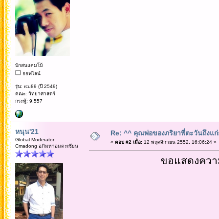
บักสนแคมโบ้
ออฟไลน์
รุ่น: rcu89 (ปี 2549)
คณะ: วิทยาศาสตร์
กระทู้: 9,557
หนุน'21
Re: ^^ คุณพ่อของภริยาพี่ตะวันถึงแ
Global Moderator
«
ตอบ #2 เมื่อ:
12 พฤศจิกายน 2552, 16:06:24 »
Cmadong อภิมหาอมตะเซียน
ขอแสดงความเ