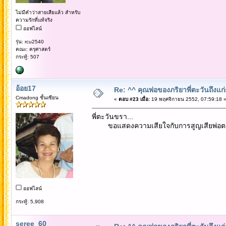
ไม่มีคำว่าสายเสียแล้ว สำหรับ
ความรักที่แท้จริง
ออฟไลน์
รุ่น: rcu2540
คณะ: ครุศาสตร์
กระทู้: 507
อ้อย17
Re: ^^ คุณพ่อของภริยาพี่ตะวันถึงแ
Cmadong ชั้นเซียน
«
ตอบ #23 เมื่อ:
19 พฤศจิกายน 2552, 07:59:18 
พี่ตะวันขรา...
ขอแสดงความเสียใจกับการสูญเสียพ่อตาขอ
ออฟไลน์
กระทู้: 5,908
seree_60