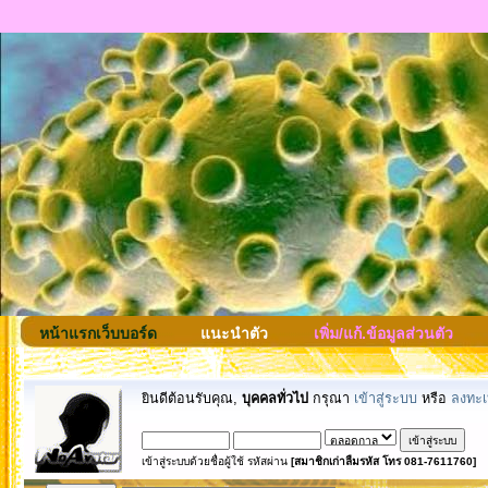
หน้าแรกเว็บบอร์ด
แนะนำตัว
เพิ่ม/แก้.ข้อมูลส่วนตัว
ยินดีต้อนรับคุณ,
บุคคลทั่วไป
กรุณา
เข้าสู่ระบบ
หรือ
ลงทะเ
เข้าสู่ระบบด้วยชื่อผู้ใช้ รหัสผ่าน
[สมาชิกเก่าลืมรหัส โทร 081-7611760]