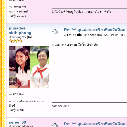
รุ่น: RCU2522
คณะ: ครุศาสตร์
น้ำใจน้องพี่สีชมพู ไม่เสื่อมคลายหายไปจากหัวใจ
กระทู้: 20,173
pusadee
Re: ^^ คุณพ่อของภริยาพี่ตะวันถึงแ
sitthiphong
«
ตอบ #7 เมื่อ:
12 พฤศจิกายน 2552, 21:01:53 »
Cmadong พันธุ์แท้
ขอแสดงความเสียใจด้วยค่ะ
ออฟไลน์
คณะ: พาณิชยศาสตร์และการ
บัญชี
pom shi 2516
กระทู้: 4,689
seree_60
Re: ^^ คุณพ่อของภริยาพี่ตะวันถึงแ
Cmadong Member