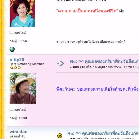
"ความตายเป็นส่วนหนึ่งของชีวิต"
ค่ะ
ออฟไลน์
กระทู้: 3,256
ชาวหอ ชาวหอจุฬา สดใสเริ่งรา เมื่อมาร่วม สามัคคี
nitty20
Re: ^^ คุณพ่อของภริยาพี่ตะวันถึงแ
Hero Cmadong Member
«
ตอบ #18 เมื่อ:
16 พฤศจิกายน 2552, 17:29:13 
พี่ตะวันคะ ขอแสดงความเสียใจด้วยค่ะพี่ เพิ่งเ
ออฟไลน์
กระทู้: 1,398
wira.dan
Re: ^^ คุณพ่อของภริยาพี่ตะวันถึงแก
บุคคลทั่วไป