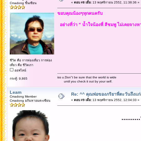
«
ตอบ #8 เมื่อ:
13 พฤศจิกายน 2552, 11:38:36 »
Cmadong ชั้นเซียน
ขอบคุณน้องๆทุกคนครับ
อย่างที่ว่า " น้ำใจน้องพี่ สีชมพู ไม่เคยจางห
ชีวิต คือ การท่องเที่ยว การท่อง
เที่ยว คือ ชีวิตเรา
ออฟไลน์
iss u.Don"t be sure that the world is wide
กระทู้: 9,865
until you check it out by your self.
Leam
Re: ^^ คุณพ่อของภริยาพี่ตะวันถึงแ
Cmadong Member
«
ตอบ #9 เมื่อ:
13 พฤศจิกายน 2552, 12:04:33 »
Cmadong อภิมหาอมตะเซียน
.......