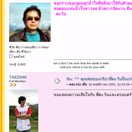
ขอกราบขอบคุณทุกน้ำใจที่หลั่งมาให้กับตัว
ขอตอบแทนน้ำใจชาวหอ ด้วยการจัดงาน คืนสู่เหย
ตะวัน
ชีวิต คือ การท่องเที่ยว การท่อง
เที่ยว คือ ชีวิตเรา
ออฟไลน์
iss u.Don"t be sure that the world is wide
กระทู้: 9,865
until you check it out by your self.
TAE2540
Re: ^^ คุณพ่อของภริยาพี่ตะวันถึงแ
Full Member
«
ตอบ #22 เมื่อ:
18 พฤศจิกายน 2552, 22:04:58 
ขอแสดงความเสียใจกับ พี่ตะวันและครอบครัว