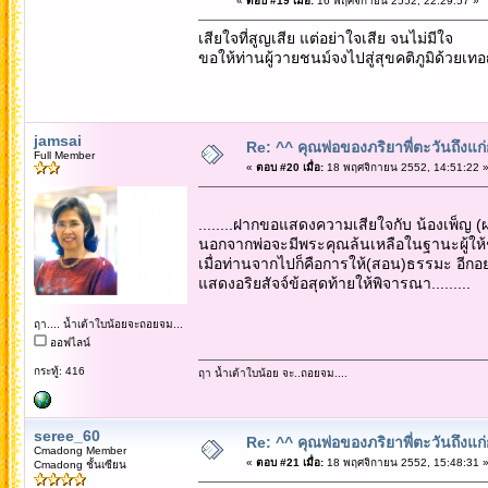
«
ตอบ #19 เมื่อ:
16 พฤศจิกายน 2552, 22:29:57 »
เสียใจที่สูญเสีย แต่อย่าใจเสีย จนไม่มีใจ
ขอให้ท่านผู้วายชนม์จงไปสู่สุขคติภูมิด้วยเท
jamsai
Re: ^^ คุณพ่อของภริยาพี่ตะวันถึงแ
Full Member
«
ตอบ #20 เมื่อ:
18 พฤศจิกายน 2552, 14:51:22 
........ฝากขอแสดงความเสียใจกับ น้องเพ็ญ 
นอกจากพ่อจะมีพระคุณล้นเหลือในฐานะผู้ให้ชี
เมื่อท่านจากไปก็คือการให้(สอน)ธรรมะ อีกอย่
แสดงอริยสัจจ์ข้อสุดท้ายให้พิจารณา.........
ฤา.... น้ำเต้าใบน้อยจะถอยจม...
ออฟไลน์
กระทู้: 416
ฤา น้ำเต้าใบน้อย จะ..ถอยจม....
seree_60
Re: ^^ คุณพ่อของภริยาพี่ตะวันถึงแ
Cmadong Member
«
ตอบ #21 เมื่อ:
18 พฤศจิกายน 2552, 15:48:31 
Cmadong ชั้นเซียน