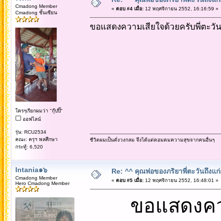
Cmadong Member
«
ตอบ #4 เมื่อ:
12 พฤศจิกายน 2552, 16:16:59 »
Cmadong ชั้นเซียน
ขอแสดงความเสียใจด้วยครับพี่ตะวั
ใครๆเรียกผมว่า "กุ๊ปปิ๊"
ออฟไลน์
รุ่น: RCU2534
คณะ: ครุฯ พลศึกษา
ชีวิตผมเป็นดั่งวงกลม จึงได้แต่ดอมดมความสุขจากคนอื่นๆ
กระทู้: 6,520
Intania๑๖
Re: ^^ คุณพ่อของภริยาพี่ตะวันถึงแ
Cmadong Member
«
ตอบ #5 เมื่อ:
12 พฤศจิกายน 2552, 16:48:01 »
Hero Cmadong Member
ขอแสดงควา