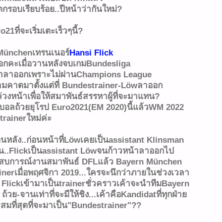
กรอบเรียบร้อย..ปีหน้าว่ากันใหม่?
21ที่จะเริ่มเตะเร็วๆนี้?
Münchenเทรนเนอร์
Hansi Flick
กคะเมื่อวานหลังจบเกมBundesliga
ค้าลาออกเพราะไม่ผ่านChampions League
มคาดมาตั้งแต่ที่ Bundestrainer-Löwลาออก
วงหน้าเพื่อให้สมาพันธ์สรรหาผู้ที่จะมาแทน?
อลถ้วยยุโรป Euro2021(EM 2020)นี้แล้วWM 2022
trainerใหม่ค่ะ
อนหลัง..ก่อนหน้าที่Löwเคยเป็นassistant Klinsman
น..Flickเป็นassistant Löwจนก้าวหน้าลาออกไป
ระสบการณ์งานสมาพันธ์ DFLแล้ว Bayern München
inerเมื่อพฤศจิกา 2019...ใครจะนึกว่าภายในช่วงเวลา
si Flickเข้ามาเป็นtrainerชั่วคราวเค้าจะนำทีมBayern
 ถ้วย-จานเท่าที่จะมีให้ชิง...เค้าคือKandidatที่ทุกฝ่าย
สมที่สุดที่จะมาเป็น"Bundestrainer"??