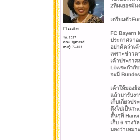
2ทีมเยอรมันต
เตรียมตัวEuro
ออฟไลน์
FC Bayern 
รุ่น: 2527
ประกาศลาออ
คณะ: รัฐศาสตร์
อย่าคิดว่าเ
กระทู้: 71,885
เพราะข่าวตา
เค้าประกาศล่
Löwจะกำกับบ
จะมี Bundes
เค้าให้มองย้
แล้วมารับงา
เก็บเกี่ยวป
ดึงไปเป็นTra
สั้นๆที่ Han
เก็บ 6 รางวัล
มองว่าเหมาะ