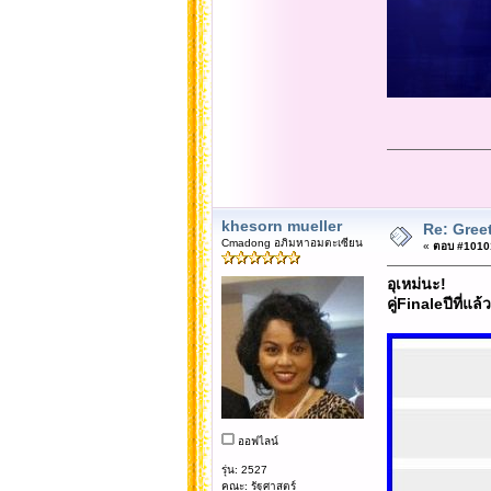
khesorn mueller
Re: Gree
Cmadong อภิมหาอมตะเซียน
«
ตอบ #10101 
อุเหม่นะ!
คู่Finaleปีที่แล
ออฟไลน์
รุ่น: 2527
คณะ: รัฐศาสตร์