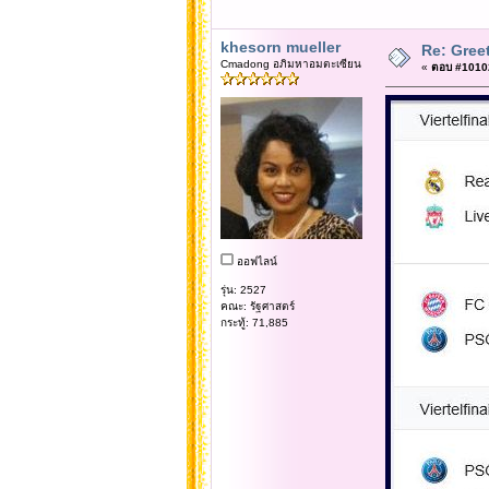
khesorn mueller
Re: Gree
Cmadong อภิมหาอมตะเซียน
«
ตอบ #10102 
ออฟไลน์
รุ่น: 2527
คณะ: รัฐศาสตร์
กระทู้: 71,885