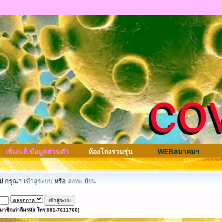
เพิ่ม/แก้.ข้อมูลส่วนตัว
ห้องโถงรวมรุ่น
WEBสมาคมฯ
ป
กรุณา
เข้าสู่ระบบ
หรือ
ลงทะเบียน
มาชิกเก่าลืมรหัส โทร 081-7611760]