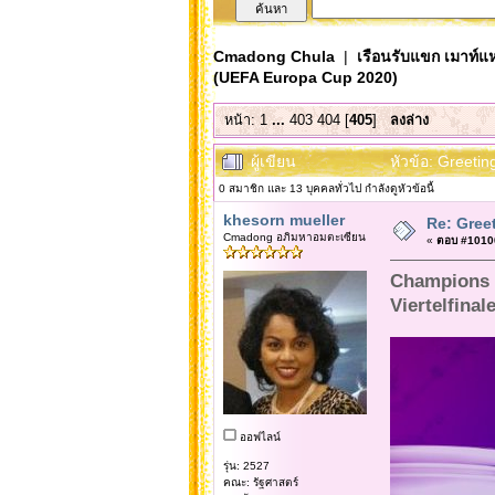
Cmadong Chula
|
เรือนรับแขก เมาท์แห
(UEFA Europa Cup 2020)
หน้า:
1
...
403
404
[
405
]
ลงล่าง
ผู้เขียน
หัวข้อ: Greeti
0 สมาชิก และ 13 บุคคลทั่วไป กำลังดูหัวข้อนี้
khesorn mueller
Re: Gree
Cmadong อภิมหาอมตะเซียน
«
ตอบ #10100 
Champions 
Viertelfinal
ออฟไลน์
รุ่น: 2527
คณะ: รัฐศาสตร์