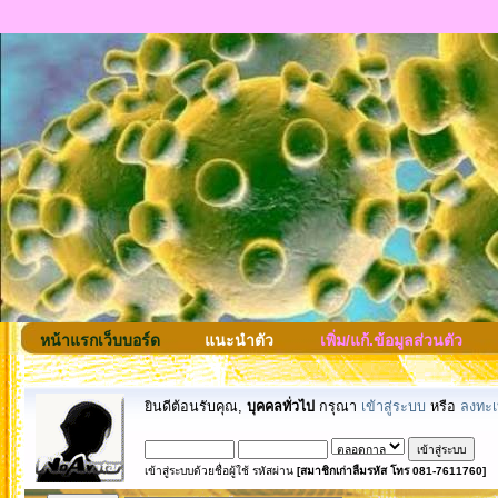
หน้าแรกเว็บบอร์ด
แนะนำตัว
เพิ่ม/แก้.ข้อมูลส่วนตัว
ยินดีต้อนรับคุณ,
บุคคลทั่วไป
กรุณา
เข้าสู่ระบบ
หรือ
ลงทะเ
เข้าสู่ระบบด้วยชื่อผู้ใช้ รหัสผ่าน
[สมาชิกเก่าลืมรหัส โทร 081-7611760]