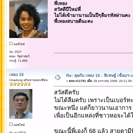
พี่เหยง
สวัสดีปีใหม่พี่
ไม่ได้เข้ามานานเป็นปีๆลืมรหัสผ่านคะ
พี่เหยงสบายดีนะคะ
ออฟไลน์
รุ่น: 2527
คณะ: รัฐศาสตร์
กระทู้: 71,885
เหยง 16
Re: คุยกับ เหยง 16 - พิเชษฐ์ เชื่อมฯ
Cmadong อภิมหาอมตะเซียน
«
ตอบ #11791 เมื่อ:
28 มกราคม 2566, 20:11:39 
สวัสดีครับ
ไม่ได้ลืมครับ เพราะเป็นเบอร์ท
ขณะหนึ่ง แต่ก็ยาวนานเอาการ ว่
เพื่อเป็นอีกแหล่งที่ชาวหอจะได้
ออฟไลน์
ขณะนี้พี่เองก็ 68 แล้ว สายตาม
รุ่น: rcu2516