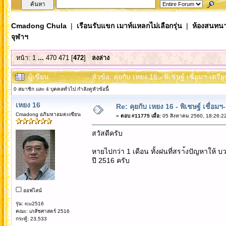
Cmadong Chula
|
เรือนรับแขก เมาท์แหลกไม่เลือกรุ่น
|
ห้องสนทนา
จุฬาฯ
หน้า:
1
...
470
471
[
472
]
ลงล่าง
ผู้เขียน
หัวข้อ: คุยกับ เหยง 16 - พิเชษฐ์ เชื่อมฯ-เต
0 สมาชิก และ 4 บุคคลทั่วไป กำลังดูหัวข้อนี้
เหยง 16
Re: คุยกับ เหยง 16 - พิเชษฐ์ เชื่อม
Cmadong อภิมหาอมตะเซียน
«
ตอบ #11775 เมื่อ:
05 สิงหาคม 2560, 18:26:2
สวัสดีครับ
หายไปกว่า 1 เดือน ทั้งฝนที่สรา้งปัญหาให้ บว
ปี 2516 ครับ
ออฟไลน์
รุ่น: rcu2516
คณะ: เภสัชศาสตร์ 2516
กระทู้: 23,533