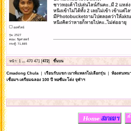
ชาวหอเค้าไปเล่นไลน์กันคะ..มี 2 แหล่ง
หนิงเข้าไม่ได้ทั้ง 2 เลยไม่เข้า เข้าแต่ไ
มีPhotobucketถามไปตลอดว่าให้aktual
หนิงคิดว่าหายก็หายไปคะ..ไม่ต่ออายุ
ออฟไลน์
รุ่น: 2527
คณะ: รัฐศาสตร์
กระทู้: 71,885
หน้า:
1
...
470
471
[
472
]
ขึ้นบน
Cmadong Chula
|
เรือนรับแขก เมาท์แหลกไม่เลือกรุ่น
|
ห้องสนทนา
เชื่อมฯ-เตรียมฉลอง 100 ปี หอซีมะโด่ง จุฬาฯ