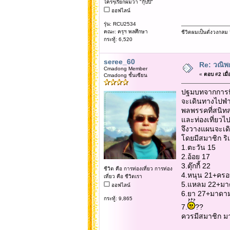
ใครๆเรียกผมว่า "กุ๊ปปิ๊"
ออฟไลน์
รุ่น: RCU2534
คณะ: ครุฯ พลศึกษา
ชีวิตผมเป็นดั่งวงกล
กระทู้: 6,520
seree_60
Re: วณิพก
Cmadong Member
«
ตอบ #2 เมื่
Cmadong ชั้นเซียน
ปฐมบทจากการที
จะเดินทางไปพำนั
พลพรรคที่สนิท
และท่องเที่ยวไ
จึงวางแผนจะเ
โดยมีสมาชิก ริเ
1.ตะวัน 15
2.อ้อย 17
3.ตุ๊กกี้ 22
ชีวิต คือ การท่องเที่ยว การท่อง
4.หนุน 21+ครอ
เที่ยว คือ ชีวิตเรา
5.แหลม 22+มา
ออฟไลน์
6.ยา 27+มาดา
กระทู้: 9,865
7.
??
ควรมีสมาชิก มา