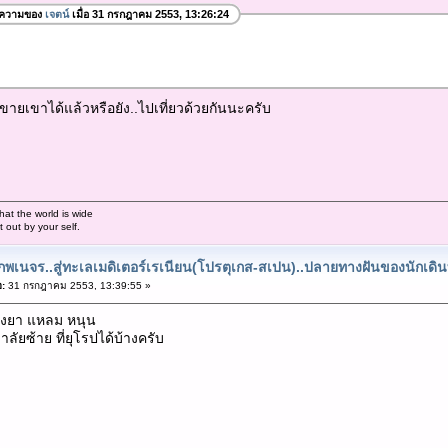
อความของ
เจตน์
เมื่อ 31 กรกฎาคม 2553, 13:26:24
ขายเขาได้แล้วหรือยัง..ไปเที่ยวด้วยกันนะครับ
hat the world is wide
out by your self.
พเนจร..สู่ทะเลเมดิเตอร์เรเนียน(โปรตุเกส-สเปน)..ปลายทางฝันของนักเดิ
อ:
31 กรกฎาคม 2553, 13:39:55 »
องยา แหลม หนุน
ัยซ้าย ที่ยุโรปได้บ้างครับ