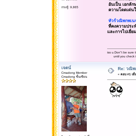
อันเป็น เอกลัก
กระทู้: 9,865
ความโดดเด่นในเ
ทัวร์วณิพกพเน
ที่คงความประทับ
และการไปเยี่ย
iss u.Don"t be sure t
until you check it 
เจตน์
Re: วณิพก
Cmadong Member
«
ตอบ #1 เมื่
Cmadong ชั้นเซียน