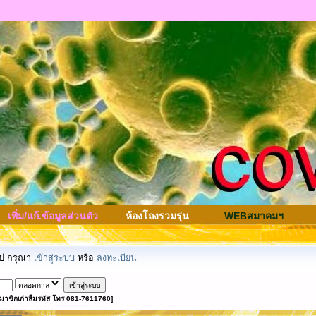
เพิ่ม/แก้.ข้อมูลส่วนตัว
ห้องโถงรวมรุ่น
WEBสมาคมฯ
ป
กรุณา
เข้าสู่ระบบ
หรือ
ลงทะเบียน
มาชิกเก่าลืมรหัส โทร 081-7611760]