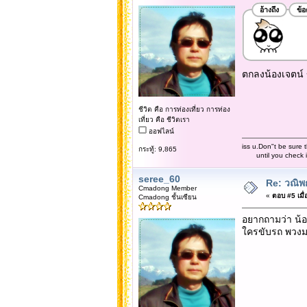
อ้างถึง
ข้
ตกลงน้องเจตน์ 
ชีวิต คือ การท่องเที่ยว การท่อง
เที่ยว คือ ชีวิตเรา
ออฟไลน์
iss u.Don"t be sure t
กระทู้: 9,865
until you check it 
seree_60
Re: วณิพก
Cmadong Member
«
ตอบ #5 เมื่
Cmadong ชั้นเซียน
อยากถามว่า น้
ใครขับรถ พวงมาล