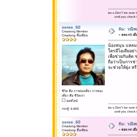
iss u.Don"t be sure t
until you check it 
seree_60
Re: วณิพก
Cmadong Member
«
ตอบ #3 เมื่
Cmadong ชั้นเซียน
น้องหนุน แหลม ย
ใครมีไอเดียอย่
เพื่อช่วยกันคิด
ถือว่าเป็นการช
จะช่วยให้ยุ่ง ห
ชีวิต คือ การท่องเที่ยว การท่อง
เที่ยว คือ ชีวิตเรา
ออฟไลน์
iss u.Don"t be sure t
กระทู้: 9,865
until you check it 
seree_60
Re: วณิพก
Cmadong Member
«
ตอบ #4 เมื่
Cmadong ชั้นเซียน