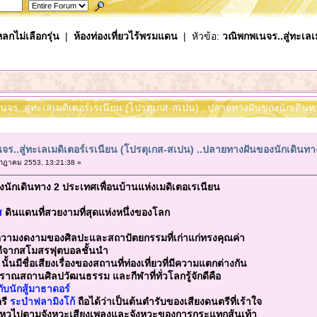
ลกไม่เลือกรุ่น
|
ห้องท่องเที่ยวไร้พรมแดน
| หัวข้อ:
วณิพกพเนจร..สู่ทะเลเ
เนจร..สู่ทะเลเมดิเตอร์เรเนียน (โปรตุเกส-สเปน) ..ปลายทางฝันของนักเดินทา
จร..สู่ทะเลเมดิเตอร์เรเนียน (โปรตุเกส-สเปน) ..ปลายทางฝันของนักเดินทา
กฎาคม 2553, 13:21:38 »
ักเดินทาง 2 ประเทศเพื่อนบ้านแห่งเมดิเตอเรเนียน
ส
ดินแดนที่สวยงามที่สุดแห่งหนึ่งของโลก
ความงดงามของศิลปะและสถาปัตยกรรมที่เก่าแก่ทรงคุณค่า
นดีจากสโมสรฟุตบอลชั้นนำ
นั้นมีชื่อเสียงเรื่องของสถานที่ท่องเที่ยวที่มีความแตกต่างกัน
บราณสถานศิลปวัฒนธรรม และกีฬาที่ทั่วโลกรู้จักดีคือ
กับนักสู้มาธาดอร์
รี
ระบำฟลามิงโก้
ถือได้ว่าเป็นต้นตำรับของเสียงดนตรีที่เร้าใจ
นไหวไปตามจังหวะเสียงเพลงและจังหวะของการกระแทกส้นเท้า