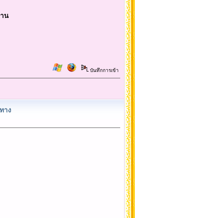
านาน
บันทึกการเข้า
นทาง