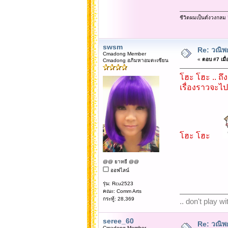
ชีวิตผมเป็นดั่งวงกล
swsm
Re: วณิพก
Cmadong Member
«
ตอบ #7 เมื่
Cmadong อภิมหาอมตะเซียน
โฮะ โฮะ .. ถึ
เรื่องราวจะไ
โฮะ โฮะ
@@ ยาหยี @@
ออฟไลน์
รุ่น: Rcu2523
คณะ: Comm Arts
กระทู้: 28,369
.. don't play w
seree_60
Re: วณิพก
Cmadong Member