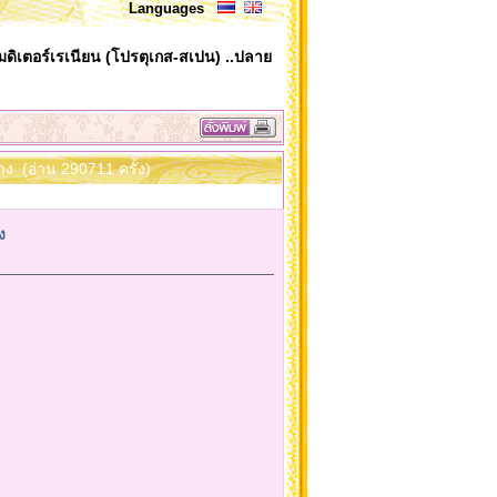
Languages
มดิเตอร์เรเนียน (โปรตุเกส-สเปน) ..ปลาย
ง (อ่าน 290711 ครั้ง)
ง