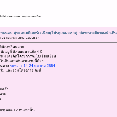
ม จึงได้แต่ดอมดมความสุขจากคนอื่นๆ
พเนจร..สู่ทะเลเมดิเตอร์เรเนียน(โปรตุเกส-สเปน)..ปลายทางฝันของนักเดิ
อ:
31 กรกฎาคม 2553, 13:30:53 »
่น้องหยีคนสวย
กอยู่ที่ ลิสบอนนานถึง 4 ปี
สนม เลยคิดโครงการจะไปเยี่ยมเยียน
ปในดินแดนอันสวยงามนี้ด้วย
ดินทาง
ระหว่าง 14-24 ตุลาคม 2554
ริ่ม และร่วมโครงการ ดังนี้
บครัว
ดาม
ม
กสุดแค่ 12 คนเท่านั้น