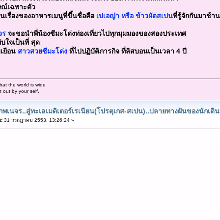
ษณ์เฉพาะตัว
รื่องของอาหารเมนูที่ขึ้นชื่อคือ
เปเอญ่า หรือ ข้าวผัดสเปน
ที่รู้จักกันมาช้
จร
จะขอนำพี่น้องซีมะโด่งท่องเที่ยวไปทุกมุมมองของสองประเทศ
ใจเป็นที่ สุด
มเยือน
สาวสวยซีมะโด่ง
ที่ไปปฏิบัติภารกิจ ที่ลิสบอนเป็นเวลา 4 ปี
hat the world is wide
out by your self.
พเนจร..สู่ทะเลเมดิเตอร์เรเนียน(โปรตุเกส-สเปน)..ปลายทางฝันของนักเดิ
อ:
31 กรกฎาคม 2553, 13:26:24 »