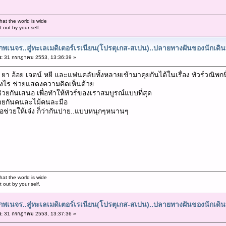
hat the world is wide
out by your self.
พเนจร..สู่ทะเลเมดิเตอร์เรเนียน(โปรตุเกส-สเปน)..ปลายทางฝันของนักเดิ
อ:
31 กรกฎาคม 2553, 13:36:39 »
า อ้อย เจตน์ หยี และแฟนคลับทั้งหลายเข้ามาคุยกันได้ในเรื่อง ทัวร์วณิพกนี
างไร ช่วยแสดงความคิดเห็นด้วย
 ช่วยกันเสนอ เพื่อทำให้ทัวร์ของเราสมบูรณ์แบบที่สุด
่วยกันคนละไม้คนละมือ
รือช่วยให้เจ๋ง ก็ว่ากันปาย..แบบหนุกๆหนานๆ
hat the world is wide
out by your self.
พเนจร..สู่ทะเลเมดิเตอร์เรเนียน(โปรตุเกส-สเปน)..ปลายทางฝันของนักเดิ
อ:
31 กรกฎาคม 2553, 13:37:36 »