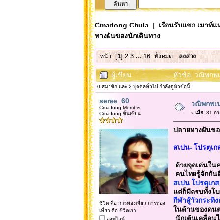
Cmadong Chula
|
เรือนรับแขก เมาท์แห
ทางฝันของนักเดินทาง
หน้า: [
1
]
2
3
...
16
ทั้งหมด
ลงล่าง
ผู้เขียน
หัวข้อ: วณิพกพ
0 สมาชิก และ 2 บุคคลทั่วไป กำลังดูหัวข้อนี้
seree_60
วณิพกพเน
Cmadong Member
«
เมื่อ:
31 กร
Cmadong ชั้นเซียน
ปลายทางฝันของน
สเปน- โปรตุเก
ด้วยจุดเด่นใน
คนไทยรู้จักกั
สเปน โปรตุเกส
แต่ก็มีครบทั้งโ
กีฬาสู้วัวกระทิง
ชีวิต คือ การท่องเที่ยว การท่อง
ในด้านของดนต
เที่ยว คือ ชีวิตเรา
นักเต้นเคลื่อ
ออฟไลน์