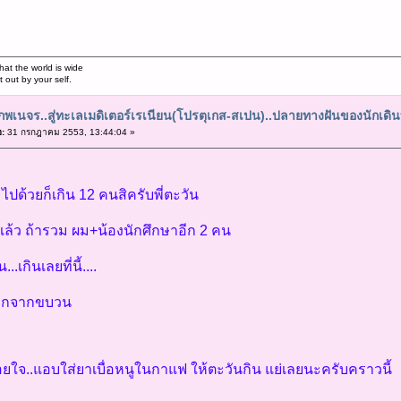
hat the world is wide
out by your self.
พเนจร..สู่ทะเลเมดิเตอร์เรเนียน(โปรตุเกส-สเปน)..ปลายทางฝันของนักเดิ
อ:
31 กรกฎาคม 2553, 13:44:04 »
ไปด้วยก็เกิน 12 คนสิครับพี่ตะวัน
แล้ว ถ้ารวม ผม+น้องนักศึกษาอีก 2 คน
.เกินเลยที่นี้....
ออกจากขบวน
อยใจ..แอบใส่ยาเบื่อหนูในกาแฟ ให้ตะวันกิน แย่เลยนะครับคราวนี้