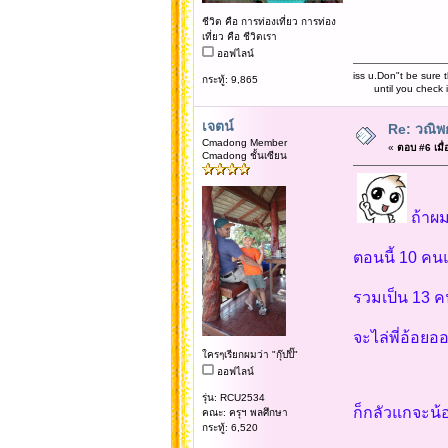
ชีวิต คือ การท่องเที่ยว การท่อง
เที่ยว คือ ชีวิตเรา
ออฟไลน์
iss u.Don"t be sure t
กระทู้: 9,865
until you check it 
เจตน์
Re: วณิพก
Cmadong Member
«
ตอบ #6 เมื่
Cmadong ชั้นเซียน
ถ้าผม
ตอนนี้ 10 คน
รวมเป็น 13 คน..
จะไล่พี่อ้อย
ใครๆเรียกผมว่า "กุ๊ปปิ๊"
ออฟไลน์
รุ่น: RCU2534
ก็กลัวแกจะน้
คณะ: ครุฯ พลศึกษา
กระทู้: 6,520