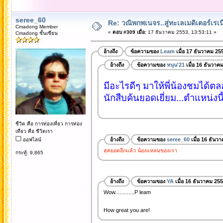
seree_60
Re: วณิพกพเนจร..สู่ทะเลเมดิเตอร์เร
Cmadong Member
«
ตอบ #309 เมื่อ:
17 ธันวาคม 2553, 13:53:11 »
Cmadong ชั้นเซียน
อ้างถึง
ข้อความของ
Leam
เมื่อ 17 ธันวาคม 25
อ้างถึง
ข้อความของ
หนุน'21
เมื่อ 16 ธันวาค
มีอะไรดีๆ มาให้พี่น้องชมได้
นักสืบค้นยอดเยี่ยม...ตำแหน่งนี
ชีวิต คือ การท่องเที่ยว การท่อง
เที่ยว คือ ชีวิตเรา
อ้างถึง
ข้อความของ
seree_60
เมื่อ 16 ธันว
ออฟไลน์
สุดยอดอีกแล้ว น้องแหลมของเรา
กระทู้: 9,865
อ้างถึง
ข้อความของ
YA
เมื่อ 16 ธันวาคม 25
Wow.............P leam
How great you are!