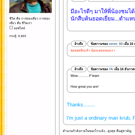
มีอะไรดีๆ มาให้พี่น้องชม
นักสืบค้นยอดเยี่ยม...ตำแหน่
ชีวิต คือ การท่องเที่ยว การท่อง
เที่ยว คือ ชีวิตเรา
ออฟไลน์
กระทู้: 9,865
อ้างถึง
ข้อความของ
seree_60
เมื่อ 16
สุดยอดอีกแล้ว น้องแหลมของเรา
อ้างถึง
ข้อความของ
YA
เมื่อ 16 ธันวา
Wow.............P leam
How great you are!
Thanks........
I'm just a ordinary man krub, P
สำนวนกำลังภายในของโกวเล้ง...สูงสุด คืนสู่สามัญ