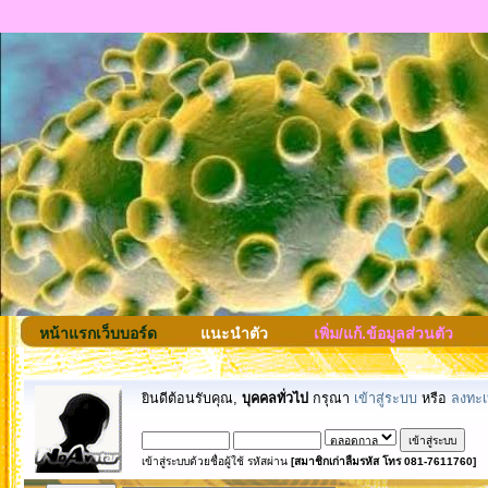
หน้าแรกเว็บบอร์ด
แนะนำตัว
เพิ่ม/แก้.ข้อมูลส่วนตัว
ยินดีต้อนรับคุณ,
บุคคลทั่วไป
กรุณา
เข้าสู่ระบบ
หรือ
ลงทะเ
เข้าสู่ระบบด้วยชื่อผู้ใช้ รหัสผ่าน
[สมาชิกเก่าลืมรหัส โทร 081-7611760]