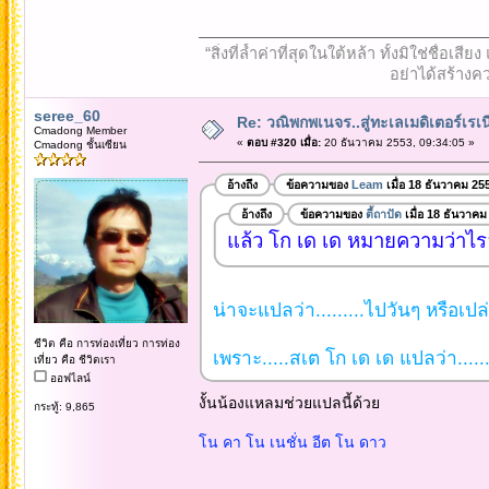
“สิ่งที่ล้ำค่าที่สุดในใต้หล้า ทั้งมิใช่ชื
อย่าได้สร้างคว
seree_60
Re: วณิพกพเนจร..สู่ทะเลเมดิเตอร์เร
Cmadong Member
«
ตอบ #320 เมื่อ:
20 ธันวาคม 2553, 09:34:05 »
Cmadong ชั้นเซียน
อ้างถึง
ข้อความของ
Leam
เมื่อ 18 ธันวาคม 25
อ้างถึง
ข้อความของ
ตี้ถาปัด
เมื่อ 18 ธันวาคม
แล้ว โก เด เด หมายความว่าไร
น่าจะแปลว่า.........ไปวันๆ หรือเปล่
ชีวิต คือ การท่องเที่ยว การท่อง
เพราะ.....สเต โก เด เด แปลว่า.....
เที่ยว คือ ชีวิตเรา
ออฟไลน์
งั้นน้องแหลมช่วยแปลนี้ด้วย
กระทู้: 9,865
โน คา โน เนชั่น อีต โน ดาว