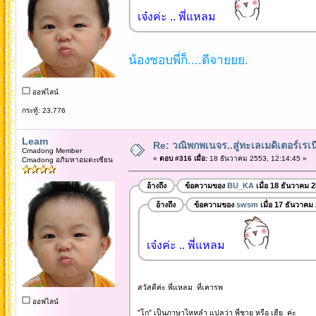
เจ๋งค่ะ .. พี่แหลม
น้องชอบพี่ก็....ดีจายยย.
ออฟไลน์
กระทู้: 23,776
Leam
Re: วณิพกพเนจร..สู่ทะเลเมดิเตอร์เร
Cmadong Member
«
ตอบ #316 เมื่อ:
18 ธันวาคม 2553, 12:14:45 »
Cmadong อภิมหาอมตะเซียน
อ้างถึง
ข้อความของ
BU_KA
เมื่อ 18 ธันวาคม 
อ้างถึง
ข้อความของ
swsm
เมื่อ 17 ธันวาคม
เจ๋งค่ะ .. พี่แหลม
สวัสดีค่ะ พี่แหลม ที่เคารพ
ออฟไลน์
"โก" เป็นภาษาไหหลำ แปลว่า พี่ชาย หรือ เฮีย ค่ะ