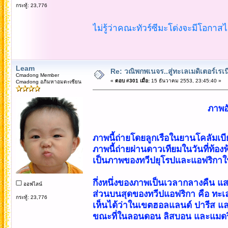
กระทู้: 23,776
ไม่รู้ว่าคณะทัวร์ซีมะโด่งจะมีโอกาส
Leam
Re: วณิพกพเนจร..สู่ทะเลเมดิเตอร์เร
Cmadong Member
«
ตอบ #301 เมื่อ:
15 ธันวาคม 2553, 23:45:40 »
Cmadong อภิมหาอมตะเซียน
ภาพอ
ภาพนี้ถ่ายโดยลูกเรือในยานโคลัมเบีย
ภาพนี้ถ่ายผ่านดาวเทียมในวันที่ท้
เป็นภาพของทวีปยุโรปและแอฟริกาใน
กึ่งหนึ่งของภาพเป็นเวลากลางคืน แสงส
ออฟไลน์
ส่วนบนสุดของทวีปแอฟริกา คือ ทะ
กระทู้: 23,776
เห็นได้ว่าในเขตฮอลแลนด์ ปารีส และ
ขณะที่ในลอนดอน ลิสบอน และแมดริด