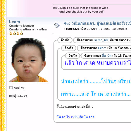
iss u.Don"t be sure that the world is wide
until you check it out by your self.
Leam
Re: วณิพกพเนจร..สู่ทะเลเมดิเตอร์เร
Cmadong Member
«
ตอบ #321 เมื่อ:
20 ธันวาคม 2553, 10:05:04 »
Cmadong อภิมหาอมตะเซียน
อ้างถึง
ข้อความของ
seree_60
เมื่อ 20 ธันวาคม
อ้างถึง
ข้อความของ
Leam
เมื่อ 18 ธันวาคม
อ้างถึง
ข้อความของ
ตี้ถาปัด
เมื่อ 18 ธันว
แล้ว โก เด เด หมายความว่า
น่าจะแปลว่า.........ไปวันๆ หรือเป
ออฟไลน์
เพราะ.....สเต โก เด เด แปลว่า...
กระทู้: 23,776
งั้นน้องแหลมช่วยแปลนี้ด้วย
โน คา โน เนชั่น อีต โน ดาว