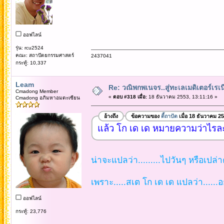
ออฟไลน์
รุ่น: rcu2524
คณะ: สถาปัตยกรรมศาสตร์
2437041
กระทู้: 10,337
Leam
Re: วณิพกพเนจร..สู่ทะเลเมดิเตอร์เร
Cmadong Member
«
ตอบ #318 เมื่อ:
18 ธันวาคม 2553, 13:11:16 »
Cmadong อภิมหาอมตะเซียน
อ้างถึง
ข้อความของ
ตี้ถาปัด
เมื่อ 18 ธันวาคม 2
แล้ว โก เด เด หมายความว่าไรล
น่าจะแปลว่า.........ไปวันๆ หรือเปล่าค
เพราะ.....สเต โก เด เด แปลว่า......อ
ออฟไลน์
กระทู้: 23,776