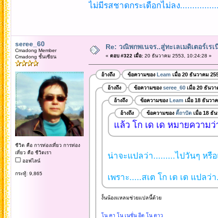
ไม่มีรสชาดกระเดือกไม่ลง...............
seree_60
Re: วณิพกพเนจร..สู่ทะเลเมดิเตอร์เร
Cmadong Member
«
ตอบ #322 เมื่อ:
20 ธันวาคม 2553, 10:24:28 »
Cmadong ชั้นเซียน
อ้างถึง
ข้อความของ
Leam
เมื่อ 20 ธันวาคม 25
อ้างถึง
ข้อความของ
seree_60
เมื่อ 20 ธันว
อ้างถึง
ข้อความของ
Leam
เมื่อ 18 ธันวา
อ้างถึง
ข้อความของ
ตี้ถาปัด
เมื่อ 18 ธ
แล้ว โก เด เด หมายความว่
ชีวิต คือ การท่องเที่ยว การท่อง
เที่ยว คือ ชีวิตเรา
น่าจะแปลว่า.........ไปวันๆ หรือ
ออฟไลน์
กระทู้: 9,865
เพราะ.....สเต โก เด เด แปลว่า.
งั้นน้องแหลมช่วยแปลนี้ด้วย
โน คา โน เนชั่น อีต โน ดาว