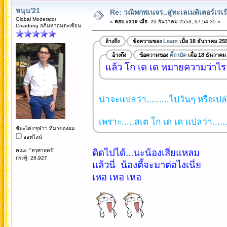
หนุน'21
Re: วณิพกพเนจร..สู่ทะเลเมดิเตอร์เร
Global Moderator
«
ตอบ #319 เมื่อ:
20 ธันวาคม 2553, 07:54:35 »
Cmadong อภิมหาอมตะเซียน
อ้างถึง
ข้อความของ
Leam
เมื่อ 18 ธันวาคม 25
อ้างถึง
ข้อความของ
ตี้ถาปัด
เมื่อ 18 ธันวาคม
แล้ว โก เด เด หมายความว่าไร
น่าจะแปลว่า.........ไปวันๆ หรือเปล่
เพราะ.....สเต โก เด เด แปลว่า.....
ซีมะโด่ง'จุฬาฯ ที่มาของผม
ออฟไลน์
คณะ: "ครุศาสตร์"
คิดไปได้...นะน้องเสี่ยแหลม
กระทู้: 26,927
แล้วนี่ น้องตี้จะมาต่อไงเนี่ย
เหอ เหอ เหอ