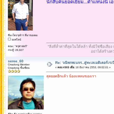
นักสืบค้นยอดเยี่ยม...ตำแหน่งนี้ เ
ซีมะโด่ง'จุฬาฯ ที่มาของผม
ออฟไลน์
“สิ่งที่ล้ำค่าที่สุดในใต้หล้า ทั้งมิใช่ชื
คณะ: "ครุศาสตร์"
กระทู้: 26,927
อย่าได้สร้างคว
seree_60
Re: วณิพกพเนจร..สู่ทะเลเมดิเตอร์เร
Cmadong Member
«
ตอบ #303 เมื่อ:
16 ธันวาคม 2553, 09:02:01 »
Cmadong ชั้นเซียน
สุดยอดอีกแล้ว น้องแหลมของเรา