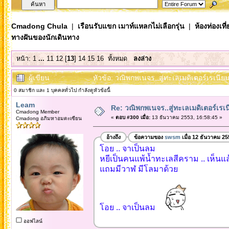
Cmadong Chula
|
เรือนรับแขก เมาท์แหลกไม่เลือกรุ่น
|
ห้องท่องเท
ทางฝันของนักเดินทาง
หน้า:
1
...
11
12
[
13
]
14
15
16
ทั้งหมด
ลงล่าง
ผู้เขียน
หัวข้อ: วณิพกพเนจร..สู่ทะเลเมดิเตอร์เรเนี
0 สมาชิก และ 1 บุคคลทั่วไป กำลังดูหัวข้อนี้
Leam
Re: วณิพกพเนจร..สู่ทะเลเมดิเตอร์เร
Cmadong Member
«
ตอบ #300 เมื่อ:
13 ธันวาคม 2553, 16:58:45 »
Cmadong อภิมหาอมตะเซียน
อ้างถึง
ข้อความของ
swsm
เมื่อ 12 ธันวาคม 25
โอย .. จาเป็นลม
หยีเป็นคนแพ้น้ำทะเลสีคราม .. เห็นแล
แถมมีวาฬ มีโลมาด้วย
โอย .. จาเป็นลม
ออฟไลน์