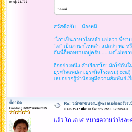
กระทู้: 23,776
น้องหมี
สวัสดีครับ....น้องหมี.
"โก" เป็นภาษาไหหลำ แปลว่า พี่ชาย 
"เด" เป็นภาษาไหหลำ แปลว่า พ่อ หรือ
อันนี้ก็พอทราบอยู่ครับ......แต่ไม่ทร
อีกอย่างหนึ่ง คำเรียก"โก" มักใช้กัน
ธุระกิจแพปลา,ธุระกิจโรงแรม(local
เลยอยากรู้ว่าน้องทูมีความสัมพันธ์เกี
ตี้ถาปัด
Re: วณิพกพเนจร..สู่ทะเลเมดิเตอร์เร
Cmadong อภิมหาอมตะเซียน
«
ตอบ #317 เมื่อ:
18 ธันวาคม 2553, 12:58:44 »
แล้ว โก เด เด หมายความว่าไรละค