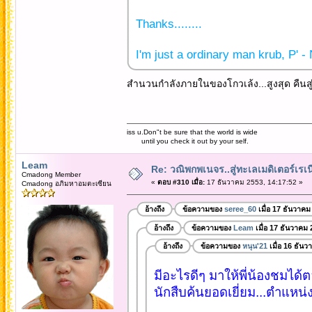
Thanks........
I'm just a ordinary man krub, P' -
สำนวนกำลังภายในของโกวเล้ง...สูงสุด คืนสู
iss u.Don"t be sure that the world is wide
until you check it out by your self.
Leam
Re: วณิพกพเนจร..สู่ทะเลเมดิเตอร์เร
Cmadong Member
«
ตอบ #310 เมื่อ:
17 ธันวาคม 2553, 14:17:52 »
Cmadong อภิมหาอมตะเซียน
อ้างถึง
ข้อความของ
seree_60
เมื่อ 17 ธันวาคม
อ้างถึง
ข้อความของ
Leam
เมื่อ 17 ธันวาคม
อ้างถึง
ข้อความของ
หนุน'21
เมื่อ 16 ธัน
มีอะไรดีๆ มาให้พี่น้องชมได
นักสืบค้นยอดเยี่ยม...ตำแหน่ง