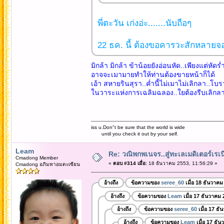
พี่ตะวัน เก่งอ่ะ.......นับถือๆ
22 ธค. นี้ ต้องขอคารวะสักหลายจ
มิกล้า มิกล้า ข้าน้อยยังอ่อนหัด..เพียงแต่หัดร่ำ
อาจจะเมามายทำให้ท่านต้องขายหน้าก็ได้
เอ้า สหายรินสุรา..ค่ำนี้ไม่เมาไม่เลิกลา..โบ
ในวาระแห่งการเฉลิมฉลอง..ใยต้องรีบเลิกลา
iss u.Don"t be sure that the world is wide
until you check it out by your self.
Leam
Re: วณิพกพเนจร..สู่ทะเลเมดิเตอร์เร
Cmadong Member
«
ตอบ #314 เมื่อ:
18 ธันวาคม 2553, 11:56:29 »
Cmadong อภิมหาอมตะเซียน
อ้างถึง
ข้อความของ
seree_60
เมื่อ 18 ธันวาคม
อ้างถึง
ข้อความของ
Leam
เมื่อ 17 ธันวาคม
อ้างถึง
ข้อความของ
seree_60
เมื่อ 17 ธ
อ้างถึง
ข้อความของ
Leam
เมื่อ 17 ธั