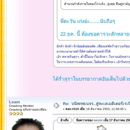
สำนวนกำลังภายในของโกวเล้ง...สูงสุด คืนสู่สามั
พี่ตะวัน เก่งอ่ะ.......นับถือๆ
22 ธค. นี้ ต้องขอคารวะสักหลาย
มิกล้า มิกล้า ข้าน้อยยังอ่อนหัด..เพียงแต่หัดร่ำสุราเมรัยมาไ
อาจจะเมามายทำให้ท่านต้องขายหน้าก็ได้
เอ้า สหายรินสุรา..ค่ำนี้ไม่เมาไม่เลิกลา..โบราณมักกล่าวข
ในวาระแห่งการเฉลิมฉลอง..ใยต้องรีบเลิกลา..เอ้ารินๆๆ
ได้ร่ำสุราในบรรยากาศอันเต็มไปด้ว
Leam
Re: วณิพกพเนจร..สู่ทะเลเมดิเตอร์เร
Cmadong Member
«
ตอบ #315 เมื่อ:
18 ธันวาคม 2553, 11:58:35 »
Cmadong อภิมหาอมตะเซียน
อ้างถึง
ข้อความของ
swsm
เมื่อ 17 ธันวาคม 25