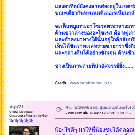
แสงอาทิตย์ยังคงสาดส่องอยู่ในเขตช
ขณะเดียวกันทะเลเมดิเตอเรเนียนกล
จะเห็นหมูเกาะอาโซเรสตรงกลางมห
ด้านขวาล่างของอะโซเรส คือ หมู่เกา
และต่ำลงมาทางใต้นั้นอยู่ใกล้กลับบ
เห็นได้ชัดว่าทะเลทรายซาฮาร่าซึ่งก
และกลางคืนได้อย่างชัดเจน ด้านซ้า
ช่างเป็นภาพถ่ายที่น่าอัศจรรย์ยิ่ง......
Credit :
www.camfrogthai.in.th
หนุน'21
Re: วณิพกพเนจร..สู่ทะเลเมดิเตอร์เร
Global Moderator
«
ตอบ #302 เมื่อ:
16 ธันวาคม 2553, 07:53:33 »
Cmadong อภิมหาอมตะเซียน
มีอะไรดีๆ มาให้พี่น้องชมได้ตลอ