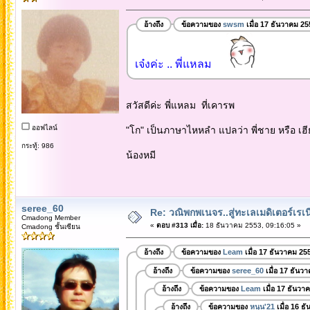
อ้างถึง
ข้อความของ
swsm
เมื่อ 17 ธันวาคม 25
เจ๋งค่ะ .. พี่แหลม
สวัสดีค่ะ พี่แหลม ที่เคารพ
ออฟไลน์
"โก" เป็นภาษาไหหลำ แปลว่า พี่ชาย หรือ เฮี
กระทู้: 986
น้องหมี
seree_60
Re: วณิพกพเนจร..สู่ทะเลเมดิเตอร์เร
Cmadong Member
«
ตอบ #313 เมื่อ:
18 ธันวาคม 2553, 09:16:05 »
Cmadong ชั้นเซียน
อ้างถึง
ข้อความของ
Leam
เมื่อ 17 ธันวาคม 25
อ้างถึง
ข้อความของ
seree_60
เมื่อ 17 ธันว
อ้างถึง
ข้อความของ
Leam
เมื่อ 17 ธันวา
อ้างถึง
ข้อความของ
หนุน'21
เมื่อ 16 ธ