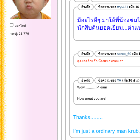
อ้างถึง
ข้อความของ
หนุน'21
เมื่อ 1
มีอะไรดีๆ มาให้พี่น้องช
ออฟไลน์
นักสืบค้นยอดเยี่ยม...ตำแห
กระทู้: 23,776
อ้างถึง
ข้อความของ
seree_60
เมื่อ
สุดยอดอีกแล้ว น้องแหลมของเรา
อ้างถึง
ข้อความของ
YA
เมื่อ 16 ธัน
Wow.............P leam
How great you are!
Thanks........
I'm just a ordinary man krub,