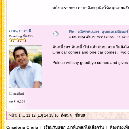
หยั่งกะรายการภาษาอังกฤษคิดให้สนุกเลยครับ..
ภาณุ ปาตานี
Re: วณิพกพเนจร..สู่ทะเลเมดิเตอร
Cmadong ชั้นเซียน
«
ตอบ #324 เมื่อ:
20 ธันวาคม 2553, 11:14:36
คันหนึ่งมา คันหนึ่งไป แล้วมันจะสวนกันยังไ
One car comes and one car comes. Two c
Polece will say goodbye comes and gives t
ออฟไลน์
กระทู้: 6,254
หน้า:
1
...
11
12
[
13
]
14
15
16
ทั้งหมด
ขึ้นบน
Cmadong Chula
|
เรือนรับแขก เมาท์แหลกไม่เลือกรุ่น
|
ห้องท่องเท