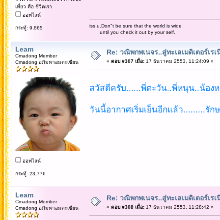
เที่ยว คือ ชีวิตเรา
ออฟไลน์
iss u.Don"t be sure that the world is wide
กระทู้: 9,865
until you check it out by your self.
Leam
Re: วณิพกพเนจร..สู่ทะเลเมดิเตอร์เร
Cmadong Member
«
ตอบ #307 เมื่อ:
17 ธันวาคม 2553, 11:24:09 »
Cmadong อภิมหาอมตะเซียน
สวัสดีครับ......พี่ตะวัน..พี่หนุน..น้อง
วันนี้อากาศเริ่มเย็นอีกแล้ว.........ร
ออฟไลน์
กระทู้: 23,776
Leam
Re: วณิพกพเนจร..สู่ทะเลเมดิเตอร์เร
Cmadong Member
«
ตอบ #308 เมื่อ:
17 ธันวาคม 2553, 11:28:42 »
Cmadong อภิมหาอมตะเซียน