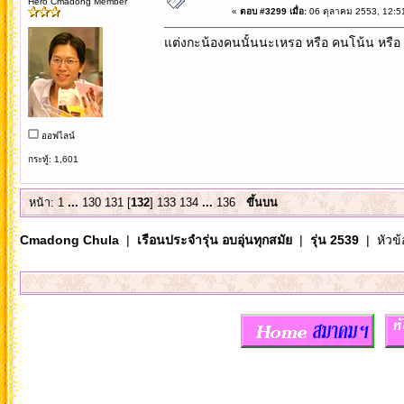
Hero Cmadong Member
«
ตอบ #3299 เมื่อ:
06 ตุลาคม 2553, 12:5
แต่งกะน้องคนนั้นนะเหรอ หรือ คนโน้น หรื
ออฟไลน์
กระทู้: 1,601
หน้า:
1
...
130
131
[
132
]
133
134
...
136
ขึ้นบน
Cmadong Chula
|
เรือนประจำรุ่น อบอุ่นทุกสมัย
|
รุ่น 2539
| หัวข้