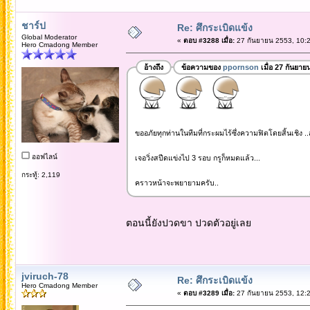
ชาร์ป
Re: ศึกระเบิดแข้ง
Global Moderator
«
ตอบ #3288 เมื่อ:
27 กันยายน 2553, 10:2
Hero Cmadong Member
อ้างถึง
ข้อความของ
ppornson
เมื่อ 27 กันยาย
ขออภัยทุกท่านในทีมที่กระผมไร้ซึ่งความฟิตโดยสิ้นเชิง .
ออฟไลน์
เจอวิ่งสปีดแข่งไป 3 รอบ กรูก็หมดแล้ว...
กระทู้: 2,119
คราวหน้าจะพยายามครับ..
ตอนนี้ยังปวดขา ปวดตัวอยู่เลย
jviruch-78
Re: ศึกระเบิดแข้ง
Hero Cmadong Member
«
ตอบ #3289 เมื่อ:
27 กันยายน 2553, 12:2