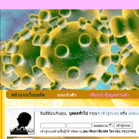
หน้าแรกเว็บบอร์ด
แนะนำตัว
เพิ่ม/แก้.ข้อมูลส่วนตัว
ยินดีต้อนรับคุณ,
บุคคลทั่วไป
กรุณา
เข้าสู่ระบบ
หรือ
ลงทะเ
เข้าสู่ระบบด้วยชื่อผู้ใช้ รหัสผ่าน
[สมาชิกเก่าลืมรหัส โทร 081-7611760]