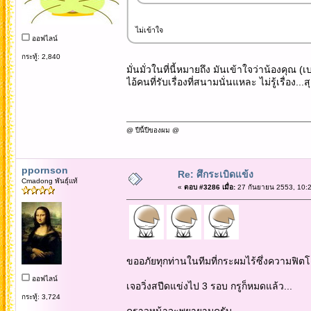
ไม่เข้าใจ
ออฟไลน์
กระทู้: 2,840
มั่นมั่วในที่นี้หมายถึง มันเข้าใจว่าน้องคุณ (เ
ไอ้คนที่รับเรื่องที่สนามนั่นแหละ ไม่รู้เรื่อง
@ ปีนี้ปีของผม @
ppornson
Re: ศึกระเบิดแข้ง
Cmadong พันธุ์แท้
«
ตอบ #3286 เมื่อ:
27 กันยายน 2553, 10:2
ขออภัยทุกท่านในทีมที่กระผมไร้ซึ่งความฟิตโด
ออฟไลน์
เจอวิ่งสปีดแข่งไป 3 รอบ กรูก็หมดแล้ว...
กระทู้: 3,724
คราวหน้าจะพยายามครับ..