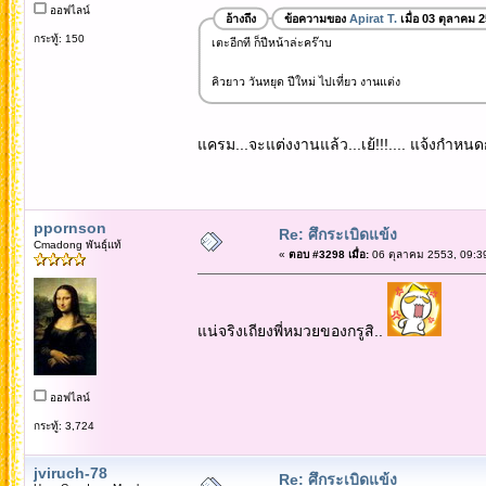
ออฟไลน์
อ้างถึง
ข้อความของ
Apirat T.
เมื่อ 03 ตุลาคม 
กระทู้: 150
เตะอีกที ก็ปีหน้าล่ะคร๊าบ
คิวยาว วันหยุด ปีใหม่ ไปเที่ยว งานแต่ง
แครม...จะแต่งงานแล้ว...เย้!!!.... แจ้งกำหนดก
ppornson
Re: ศึกระเบิดแข้ง
Cmadong พันธุ์แท้
«
ตอบ #3298 เมื่อ:
06 ตุลาคม 2553, 09:3
แน่จริงเถียงพี่หมวยของกรูสิ..
ออฟไลน์
กระทู้: 3,724
jviruch-78
Re: ศึกระเบิดแข้ง