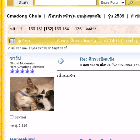
Cmadong Chula
|
เรือนประจำรุ่น อบอุ่นทุกสมัย
|
รุ่น 2539
| หัวข้
หน้า:
1
...
130
131
[
132
]
133
134
...
136
ลงล่าง
ผู้เขียน
หัวข้อ: ศึกระเบิดแข้ง (อ่าน 1407919 ครั้ง)
0 สมาชิก และ 1 บุคคลทั่วไป กำลังดูหัวข้อนี้
ชาร์ป
Re: ศึกระเบิดแข้ง
Global Moderator
«
ตอบ #3275 เมื่อ:
24 กันยายน 2553, 16:0
Hero Cmadong Member
เลื่อนครับ
ออฟไลน์
กระทู้: 2,119
teemeekiew