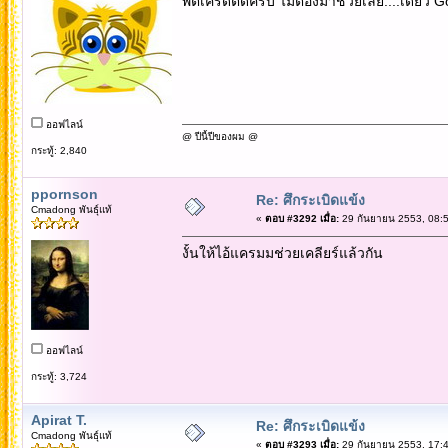
พี่ตี๋เครดิตดีครับ ไม่ต้องมาช่วยเลย....เดี๋ยว 
ออฟไลน์
@ ปีนี้ปีของผม @
กระทู้: 2,840
ppornson
Re: ศึกระเบิดแข้ง
Cmadong พันธุ์แท้
«
ตอบ #3292 เมื่อ:
29 กันยายน 2553, 08:5
งั้นให้ไอ้แครมมช่วยเคลียร์แล้วกัน
ออฟไลน์
กระทู้: 3,724
Apirat T.
Re: ศึกระเบิดแข้ง
Cmadong พันธุ์แท้
«
ตอบ #3293 เมื่อ:
29 กันยายน 2553, 17:4